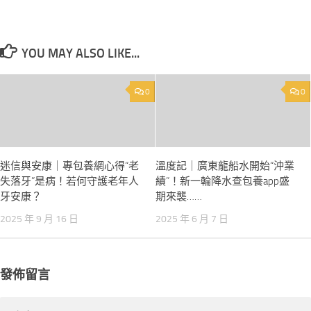
YOU MAY ALSO LIKE...
0
0
迷信與安康｜專包養網心得“老
溫度記｜廣東龍船水開始“沖業
失落牙”是病！若何守護老年人
績”！新一輪降水查包養app盛
牙安康？
期來襲……
2025 年 9 月 16 日
2025 年 6 月 7 日
發佈留言