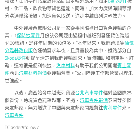
箱源，在南寧南站至憑祥站間固定輪迴應用，知足
Benz零件
板
材、化工品、飲食物等貨色運輸。同時，加大力度與海關等部
分溝通聯絡接觸，加速貨色取送，進步中越班列運輸效力。
中外運廣西無限公司是一家從事國際進出口貨色運輸的企
業，1
保時捷零件
月份該公司經由過程中越班列發運貨色跨越
1400標箱，是往年同期的10倍多。“本年以來，我們跨境貨
油氣
分離器改良版
色運輸需求年夜，且貨量較為集中，鐵路部分自
Skoda零件
動提早清楚到我們運輸需求，實時輔助和諧車輛、訂
箱，運輸很是便利快捷，
汽車材料
有助于我們公司開闢
賓士零
件
西北
汽車材料報價
亞運輸營業。”公司陸運工作部營業司理朱
世強說。
以後，廣西始發中越班列貨源
台北汽車零件
輻射至國際25
個省份，跨境貨色籠罩越南、老撾、
汽車零件報價
泰國等多個
東友邦家，無力增進了中國與東友邦家間經貿往
賓利零件
來。
汽車零件
TC:osder9follow7