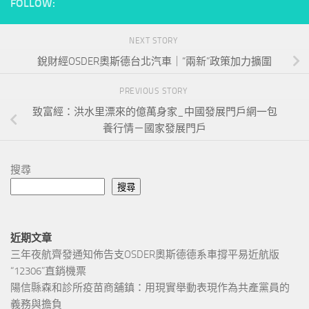
FOLLOW:
NEXT STORY
銳財經OSDER奧斯德台北汽車｜“兩新”政策加力擴圍
PREVIOUS STORY
致富經：洪水里漂來的億萬身家_中國發展門戶網一包
養行情－國家發展門戶
搜尋
搜尋
近期文章
三年夜航齊發通知佈告支OSDER奧斯德德系車撐平易近航版
“12306”直銷機票
陽信縣森和診所疫苗商舖鎮：用現實舉動表現作為共產黨員的
義務與擔負