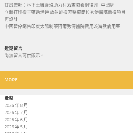
甘肅康縣：林下土雞養殖助力村落查包養網復興_中國網
立體打印模子輔助溝通 放射師摸索醫療崗位秀傳醫院體檢項目
再設計
中國暫停銷售印度太陽制藥阿爾秀傳醫院費用茨海默病用藥
近期留言
尚無留言可供顯示。
MORE
彙整
2026 年 8 月
2026 年 7 月
2026 年 6 月
2026 年 5 月