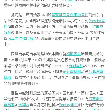
增進中越兩國經貿往來供給無力運輸保證。
據清楚，廣西始發中越班
藍寶堅尼零件
奧迪零件
列南寧南
站至越南安員站全部旅程運輸時光最快14小時，班列
Porsche零
件
運輸時效、本錢上風顯明，吸引了廣西區表裡紙板、
汽車空
氣芯
裝潢紙，以及東南化工品、華東柴油機、華南car 零配件等
貨
汽車零件進口商
色集聚南寧，經由過程中越班列出口至越
南。
國鐵南寧局南寧鐵路物流中間任務
福斯零件
職員黃文瀚先
容，本年1月以來，中越班列發送貨色較多的有纖維板、液晶顯
示器、柴油機，同比分辨增加1000%、25
Audi零件
4%、33%。春
節前，糖果、飲料、裝潢紙板、調味
德系車材料
品等
台北汽車
材料
年貨需求也比擬茂盛，1月中旬到達了運輸小岑嶺，日均加
開1列跨境貨運班列。
面臨中越班列茂盛的運輸需求，國其他人，而這個人，正
是他們口中的那位小姐。鐵南寧局提早對接客戶，為
汽車零件
貿易商
企
水箱水
業量身定制運輸計
Bentley零件
劃，分配充分的