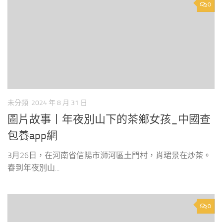
0
未分類
2024 年 8 月 31 日
圖片故事丨年夜別山下的茶鄉女孩_中國查
包養app網
3月26日，在河南省信陽市浉河區土門村，肖珺景在炒茶。
春到年夜別山...
0