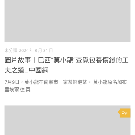
未分類
2024 年 8 月 31 日
圖片故事｜巴西“莫小龍”查覓包養價錢的工
夫之道_中國網
7月9日，莫小龍在南寧市一家茶館泡茶。 莫小龍原名加布
里埃爾·德·莫...
0