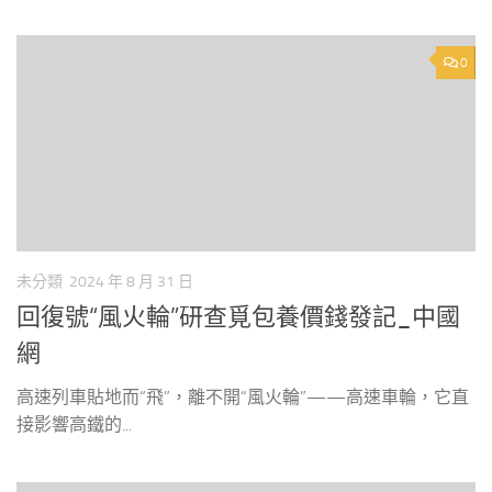
0
未分類
2024 年 8 月 31 日
回復號“風火輪”研查覓包養價錢發記_中國
網
高速列車貼地而“飛”，離不開“風火輪”——高速車輪，它直
接影響高鐵的...