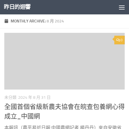
昨日的迴響
Skip to content
MONTHLY ARCHIVE:
8 月 2024
0
未分類
2024 年 8 月 31 日
全國首個省級新農夫協會在皖查包養網心得
成立_中國網
本報訊（農平易近日報·中國農網記者 楊丹丹）來自安徽省