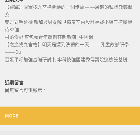
【羅輝】厚實找九宮格會議的一個步驟——廣毅的私塾教導體
系
雙方對手棄權 新加坡男女隊世億嵐室內設計乒賽小組三連勝靜
待32強
村落沃野 查包養青年農創客起新潮_中國網
【念之找九宮格】明天是遭到洗禮的一天 ——孔孟故鄉研學
——D8
習近平吁加強基礎研討 打牢科技強國建秀傳醫院巡檢設基礎
近期留言
尚無留言可供顯示。
MORE