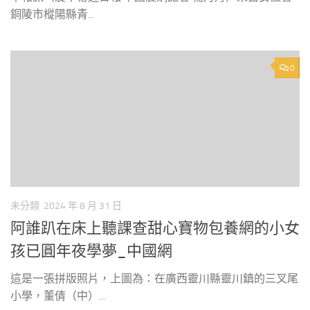
銅陵市樅陽縣青...
0
未分類
2024 年 8 月 31 日
阿誰趴在床上聽課查甜心寶物包養網的小女
孩已圓年夜學夢_中國網
這是一張拼版照片，上圖為：在廣西靈川縣靈川鎮的三叉尾
小學，董倩（中）...