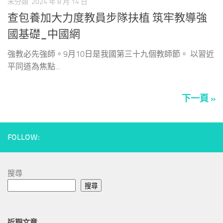
未分類
2024 年 8 月 14 日
查包養加大力度教員步隊扶植 筑牢教導強
國基礎_中國網
強教必先強師。9月10日是我國第三十九個教師節。 以習近
平同道為焦點...
下一頁 »
FOLLOW:
搜尋
搜尋
近期文章