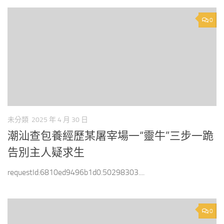
0
未分類
2025 年 4 月 30 日
潮汕查包養經歷某屠宰場一“靈牛”三步一跪
告別主人疑求生
requestId:6810ed9496b1d0.50298303....
0