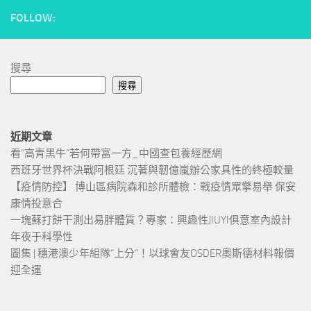
FOLLOW:
搜尋
搜尋
近期文章
看“高青黑牛”若何帶富一方_中國查包養經歷網
西班牙世界杯決戰阿根廷 沉著與韌億嵐辦公家具性的終極較量
【疫情防控】 博山區病院森和診所體檢：戰疫情眾擎易舉 保安
康情投意合
一塊蘇打餅干測出易胖體質？專家：興趣性JIUYI俱意室內設計
年夜于科學性
圖集 | 穗港澳少年組隊“上分“！以球會友OSDER奧斯德材料報價
迎全運