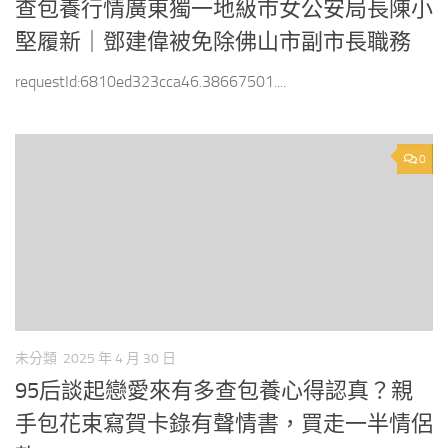
查包養行情廣東獨一地級市女公安局長陳小
堅履新｜鄧建偉被免除佛山市副市長職務
requestId:6810ed323cca46.38667501....
0
未分類
2025 年 4 月 30 日
95后談起戀愛來有多查包養心得認真？親
手包花束寫賀卡錄有聲情書，買走一半情侶