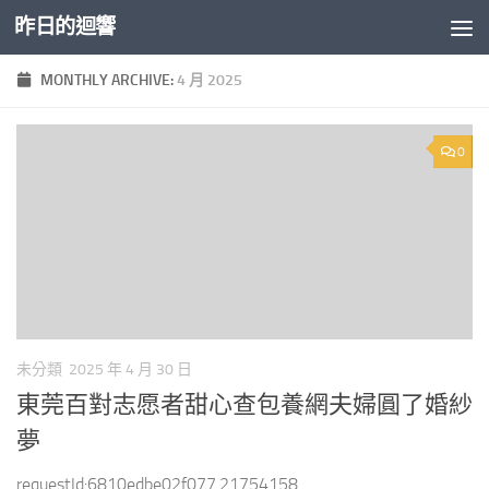
昨日的迴響
Skip to content
MONTHLY ARCHIVE:
4 月 2025
0
未分類
2025 年 4 月 30 日
東莞百對志愿者甜心查包養網夫婦圓了婚紗
夢
requestId:6810edbe02f077.21754158....