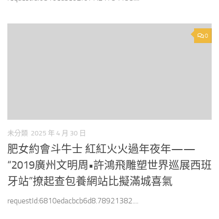
0
未分類
2025 年 4 月 30 日
肥女約會斗牛士 紅紅火火過年夜年——
“2019廣州文明周•許鴻飛雕塑世界巡展西班
牙站”撩起查包養網站比擬滿城喜氣
requestId:6810edacbcb6d8.78921382....