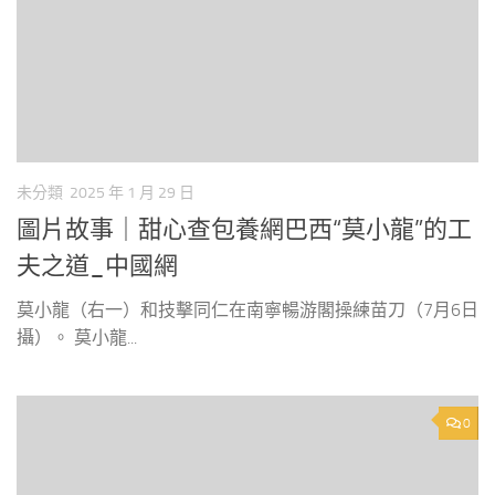
未分類
2025 年 1 月 29 日
圖片故事｜甜心查包養網巴西“莫小龍”的工
夫之道_中國網
莫小龍（右一）和技擊同仁在南寧暢游閣操練苗刀（7月6日
攝）。 莫小龍...
0