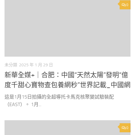
0
未分類
2025 年 1 月 29 日
新華全媒+｜合肥：中國“天然太陽”發明“億
度千甜心寶物查包養網秒”世界記載_中國網
這是1月15日拍攝的全超導托卡馬克核聚變試驗裝配
（EAST）。 1月...
0