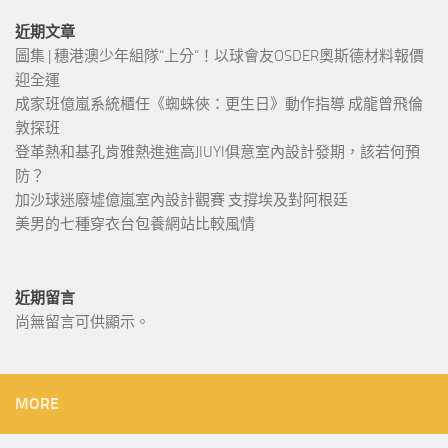
近期文章
圖集 | 穗港澳少年組隊“上分“！以球會友OSDER奧斯德材料報價
迎全運
成家班億嵐系統櫃任《蜘蛛俠：更生日》動作指導 成龍曾飛倫
敦探班
登革熱和基孔肯雅熱進進高JIUYI俱意室內設計發期，該若何預
防？
加沙球迷廢墟億嵐室內設計觀賽 支撐埃及對阿根廷
美男的七種穿衣台包養網站比較風情
近期留言
尚無留言可供顯示。
MORE