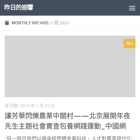
昨日的迴響
Skip to content
MONTHLY ARCHIVE:
1 月 2025
0
未分類
2025 年 1 月 29 日
讓芳華閃爍農業中關村——北京展開年夜
先生主題社會實查包養網踐運動_中國網
“這一個月我們以親身經歷體會著科技、人才對農業現代化