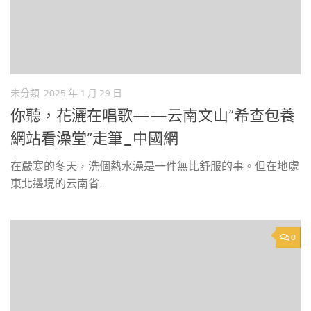
未分類
2025 年 1 月 29 日
你聽，花灑在唱歌——云南文山“希查包養
網站看澡堂”走筆_中國網
在嚴寒的冬天，洗個熱水澡是一件無比舒服的事。但在地處
東北邊境的云南省...
0