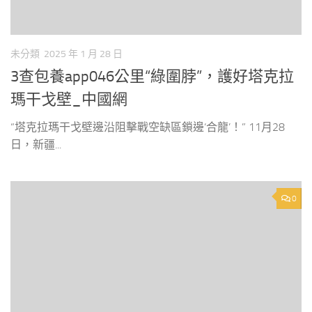
未分類
2025 年 1 月 28 日
3查包養app046公里“綠圍脖”，護好塔克拉
瑪干戈壁_中國網
“塔克拉瑪干戈壁邊沿阻擊戰空缺區鎖邊‘合龍’！” 11月28
日，新疆...
0