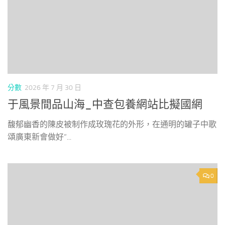
分數
2026 年 7 月 30 日
于風景間品山海_中查包養網站比擬國網
馥郁幽香的陳皮被制作成玫瑰花的外形，在通明的罐子中歌
頌廣東新會做好“...
0