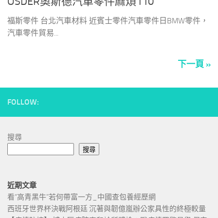
OSDER奧斯德汽車零件麻煩110
福斯零件 台北汽車材料 近賓士零件汽車零件日BMW零件，
汽車零件貿易...
下一頁 »
FOLLOW:
搜尋
搜尋
近期文章
看“高青黑牛”若何帶富一方_中國查包養經歷網
西班牙世界杯決戰阿根廷 沉著與韌億嵐辦公家具性的終極較量