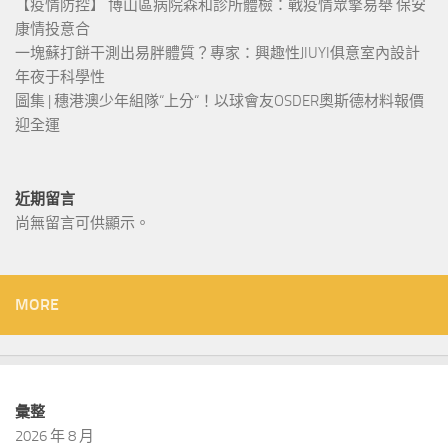
【疫情防控】 博山區病院森和診所體檢：戰疫情眾擎易舉 保安
康情投意合
一塊蘇打餅干測出易胖體質？專家：興趣性JIUYI俱意室內設計
年夜于科學性
圖集 | 穗港澳少年組隊“上分“！以球會友OSDER奧斯德材料報價
迎全運
近期留言
尚無留言可供顯示。
MORE
彙整
2026 年 8 月