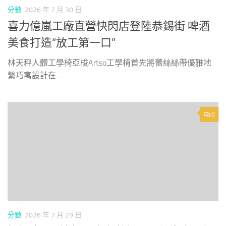
分數
2026 年 7 月 30 日
喜力億嵐工廠直營快閃店登陸恭錫街 啤酒
美食打造“放工第一口”
林天秤人體工學椅亞梭Artso工學椅首先將蕾絲絲帶優雅地
繫巧寓設計在...
0
分數
2026 年 7 月 29 日