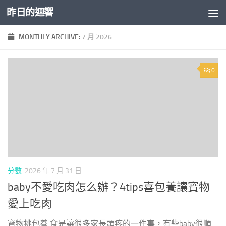
昨日的迴響
Skip to content
MONTHLY ARCHIVE:
7 月 2026
0
分數
2026 年 7 月 31 日
baby不愛吃肉怎么辦？4tips喜包養讓寶物
愛上吃肉
寶物挑包養 食是讓很多家長頭疼的一件事，有些baby很順