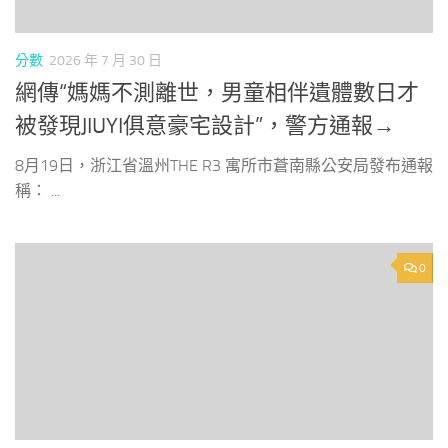
分數
2026 年 7 月 30 日
網傳“媽媽不測離世，男童相伴遺體數日才
被發現JIUYI俱意豪宅設計”，警方通報→
8月19日，浙江省溫州THE R3 寓所市蒼南縣公安局發布通報
稱： ...
0