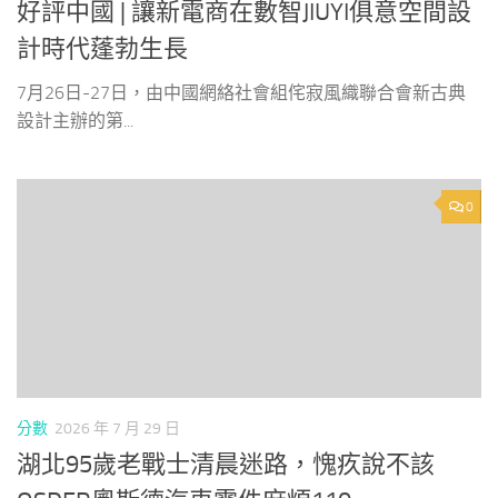
好評中國 | 讓新電商在數智JIUYI俱意空間設
計時代蓬勃生長
7月26日-27日，由中國網絡社會組侘寂風織聯合會新古典
設計主辦的第...
0
分數
2026 年 7 月 29 日
湖北95歲老戰士清晨迷路，愧疚說不該