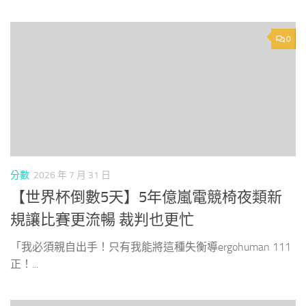
0
分數
2026 年 7 月 31 日
【世界杯倒數5天】5年億嵐電競椅夜類新
規讓比賽更流暢 裁判也更忙
「我必須親自出手！只有我能將這種失衡導ergohuman 111
正！...