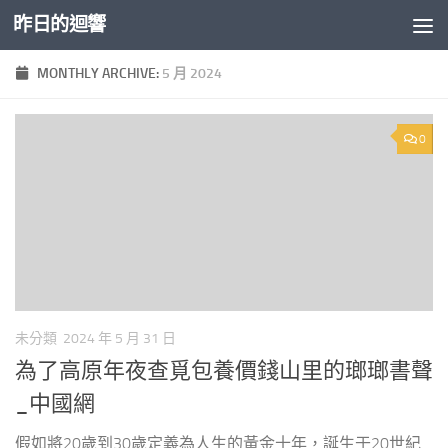
昨日的迴響
Skip to content
MONTHLY ARCHIVE:
5 月 2024
0
未分類
2024 年 5 月 31 日
為了高原年夜查覓包養價錢山里的瑯瑯書聲
_中國網
假如將20歲到30歲定義為人生的黃金十年，誕生于20世紀