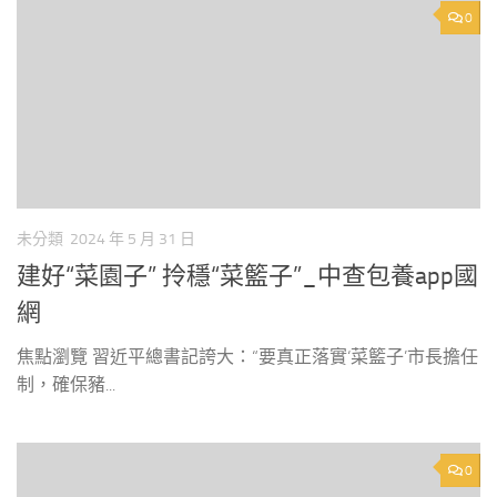
0
未分類
2024 年 5 月 31 日
建好“菜園子” 拎穩“菜籃子”_中查包養app國
網
焦點瀏覽 習近平總書記誇大：“要真正落實‘菜籃子’市長擔任
制，確保豬...
0