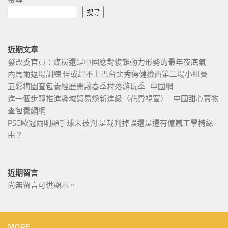
搜尋
近期文章
發改委官員：煤炭還是中國應對復雜動力形勢的最年夜底氣
內馬爾返場訓練 但或趕不上巴台北秀傳健檢西第二場小組賽
五彩梅園查包養經歷開啟春季村落游玩季_中國網
進一個步驟推進縣域貿易煥新進級（花費視窗）_中國甜心寶物
查包養網網
PSG歐冠兩明顯手球未被判 是裁判掉誤還是還有億嵐工學椅緣
由？
近期留言
尚無留言可供顯示。
MORE