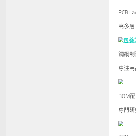
PCB La
高多層、
包養
鋼網制
專注高
BOM
專門研