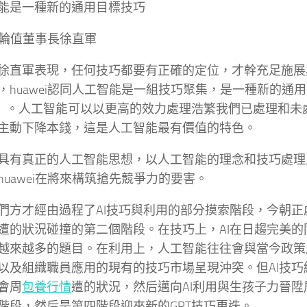
能是一種新的通用目標技巧
ei輪值董事長徐直軍
徐直軍表現，任何技巧都要有正確的定位，才幹充足施展
，huawei認同人工智能是一組技巧聚集，是一種新的通
T）。人工智能可以以更高的效力處理浩繁我們已處理和未
主動下降本錢，這是人工智能最有價值的特色。
具有真正的人工智能思想，以人工智能的理念和技巧處理
huawei在將來構筑搶先競爭力的要害。
們方才經由過程了AI技巧與利用的部分摸索階段，今朝正
遭的狀況碰撞的第二個階段。在技巧上，AI在日趨完美的
越來越多的題目。在利用上，人工智能往往會與當今政策
以及組織職員應用的現有的技巧市場呈現沖突。但AI技巧
會周
包養行情
遭的狀況，然后邁向AI利用與生孩子力晉
階段，然后是第四階段迎來新的GPT技巧更迭。