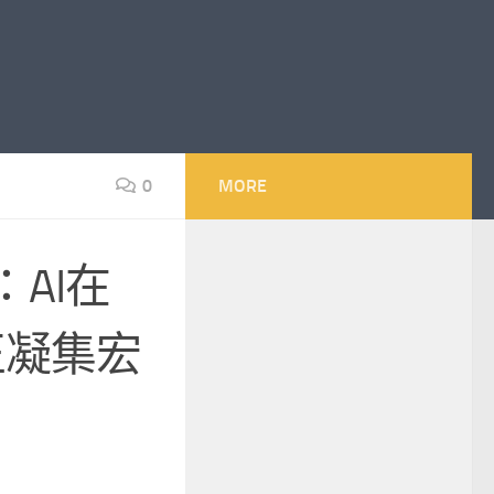
0
MORE
：AI在
正凝集宏