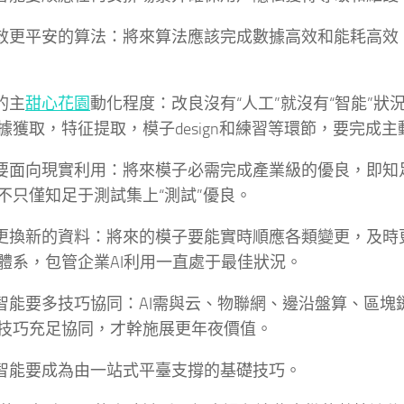
高效更平安的算法：將來算法應該完成數據高效和能耗高效
的主
甜心花園
動化程度：改良沒有“人工”就沒有“智能”狀
據獲取，特征提取，模子design和練習等環節，要完成
子要面向現實利用：將來模子必需完成產業級的優良，即知
不只僅知足于測試集上“測試”優良。
子更換新的資料：將來的模子要能實時順應各類變更，及時
體系，包管企業AI利用一直處于最佳狀況。
工智能要多技巧協同：AI需與云、物聯網、邊沿盤算、區
技巧充足協同，才幹施展更年夜價值。
工智能要成為由一站式平臺支撐的基礎技巧。