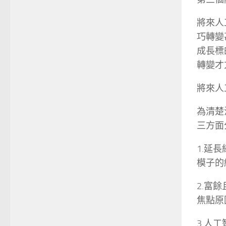
將來人
巧轉變
成長標
轉變才
將來人
為清楚
三方面
1.延
模子的
2.富
焦點原
3.人