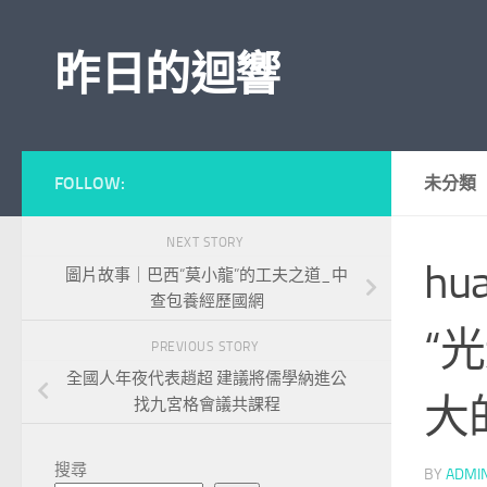
Skip to content
昨日的迴響
FOLLOW:
未分類
NEXT STORY
h
圖片故事｜巴西“莫小龍”的工夫之道_中
查包養經歷國網
“
PREVIOUS STORY
全國人年夜代表趙超 建議將儒學納進公
大
找九宮格會議共課程
搜尋
BY
ADMI