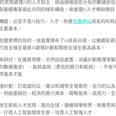
以AI的思想處理AI的人才缺乏：經由過程這些大批的數據迷
各範疇專家彼此共同的梯形構造，來處理AI人才稀缺題目
轉變，必定不是AI技巧、人才、財產
包養網站
成長的所有
主要基本。
些變更標的目的，徐直軍發布了AI成長計謀，以連續投資
打造全棧全場景AI處理計劃和開放全球生態為基本。
本研討：在盤算視覺、天然說話處置、決議計劃推理等範
的數據需求） 、能耗高效（更低的算力和能耗） ，平安
修基本才能
棧計劃：打造面向云、邊沿和端等全場景的、自力的以及
，供給富餘的、經濟的算力資本，簡略易用、高效力、全流
放生態和人才培育：面向全球，連續與學術界、財產界和
，打造人工智能開放生態，培育人工智強人才