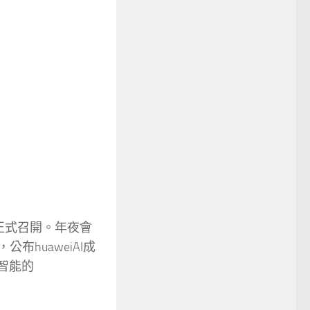
會）正式召開。年夜會
布huaweiAI成
智能的