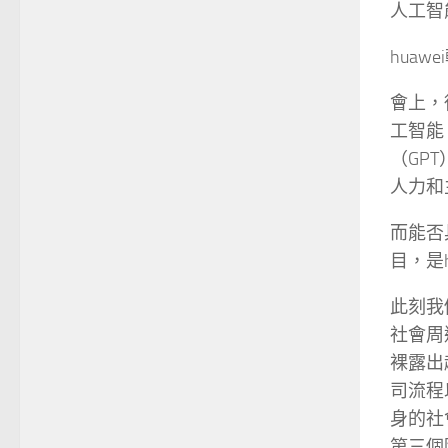
人工智
huaw
會上，
工智能
（GP
人力和
而能否
目，是
此刻我
社會周
裸露出
司流程
身的社
第三個