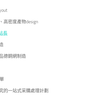
yout
高密度產物design
站長
造
品德鋼網制造
配單
究的一站式采購處理計劃