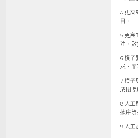
4.更
目。
5.更高
注、數
6.模
求，而
7.模
成閉環
8.人
據庫等
9.人