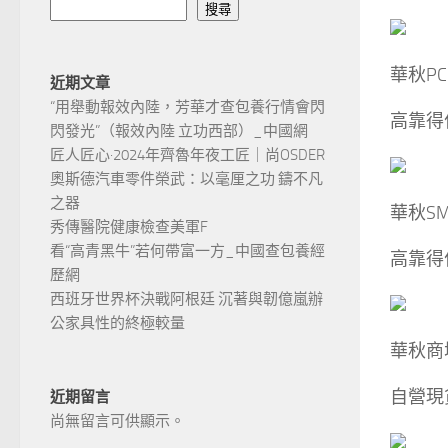
搜尋
華秋PC
近期文章
“用舉動報效內陸，芳華才查包養行情會閃
高靠得
閃發光”（報效內陸 立功西部）_中國網
匠人匠心·2024年齊魯年夜工匠｜尚OSDER
奧斯德汽車零件榮武：以毫厘之功 鑄不凡
之器
華秋SM
秀傳醫院健康檢查美軍F
看“高青黑牛”若何帶富一方_中國查包養經
高靠得
歷網
西班牙世界杯決戰阿根廷 沉著與韌億嵐辦
公家具性的終極較量
華秋商
自營現
近期留言
尚無留言可供顯示。