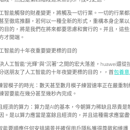
工智能觸發的財產變更，將觸及一切行業。一切的行業都
甚至徹底推翻，若何以一種全新的形式，重構本身企業以
的目的，將是我們在將來都要思慮和實行的。并且，這些
方才開端。
工智能的十年夜重要變更標的目的
決人工智能“光輝”與“沉著”之間的宏大落差，huawei還
分送朋友了人工智能的十年夜變更標的目的，，首
包養意
長練習模子的時光：數天甚至數月模子練習速率正在嚴重制
練習要能在幾分甚至幾秒內完成。
餘且經濟的算力：算力是AI的基本，今朝算力稀缺且昂貴是
因。是以算力應當是富餘且經濟的，并且這種需求應當盡
工智能要順應任何安排場景并確保用戶隱私獲得尊敬和維護