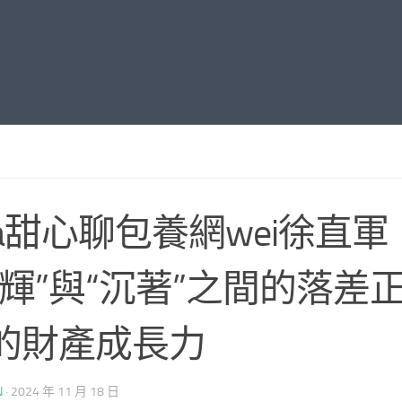
ua甜心聊包養網wei徐直軍
光輝”與“沉著”之間的落差
的財產成長力
N
·
2024 年 11 月 18 日