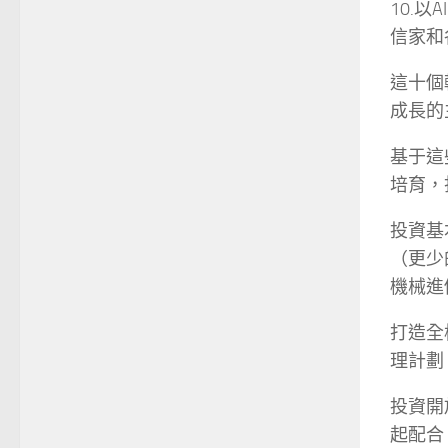
10.
信家和
這十個
成長的
基于這
培育，
投資基
（更少
機械進
打造全
理計劃
投資開
起配合