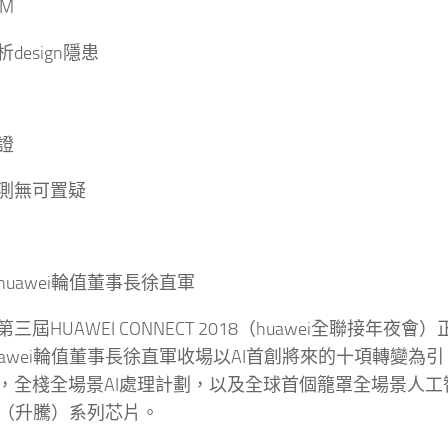
M
design隱患
證
測無可置疑
huawei輪值董事長徐直軍
三屆HUAWEI CONNECT 2018（huawei全聯接年夜
uawei輪值董事長徐直軍收場以AI首創將來的十項轉變為引，公
，全棧全場景AI處理計劃，以及全球首個籠罩全場景人工
nd（升騰）系列芯片。