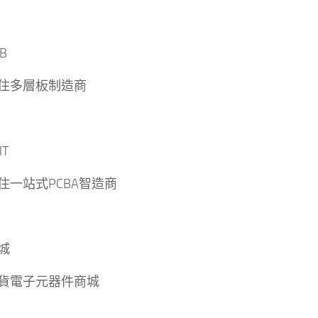
B
住多層板制造商
T
住一站式PCBA智造商
城
貨電子元器件商城