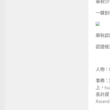
華秋DF
一鍵剖析
華秋認
認證檢
人物：
事務：第
上，h
長計謀
Asce