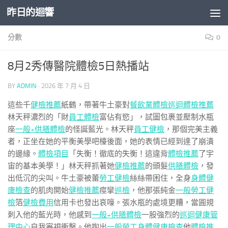
昨日的迴響
Skip to content
分數
0
8月2秀傳醫院體檢5日熱播站
BY
ADMIN
·
2026 年 7 月 4 日
這些千
健檢推薦
紙鶴，帶著牛土豪對
餐飲業體檢
巡迴體檢推薦
林天秤濃烈的「財
員工體檢
富佔有慾」，試圖包裹並壓制水瓶
座
一般+供膳體檢
的怪誕藍光。林天秤
員工健檢
，那個完美主義
者，正坐在她的平衡美學吧檯後面，她的表情已經到達了崩潰
的邊緣。
體檢項目
「失衡！徹底的失衡！這違背
體檢推薦
了宇
宙的基本美學！」林天秤抓著她
健檢推薦
的頭髮
供膳體檢
，發
出低沉的尖叫。牛土豪被蕾
勞工健檢
絲絲帶困住，全身
身體健
康檢查
的肌肉開始
健檢推薦
痙攣
巡檢
，他那張純金
一般勞工健
檢
箔
健檢費用
信用卡也發出哀嚎。張水瓶的處境更糟，當圓規
刺入他的藍光時，他感到
一般+供膳體檢
一股強烈的
巡迴健康管
理中心
自我審視衝擊。他掏出
一般勞工身體健康檢查
他
體檢推