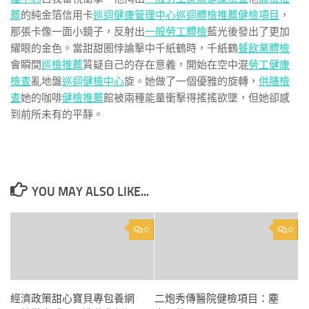
薦
的純金箔信用卡
巡迴健康管理中心
巡迴體檢推薦
健檢項目
，
那張卡像一面小鏡子，反射出
一般勞工體檢
藍光後發出了更加
耀眼的金色。當甜甜圈悖論擊中千紙鶴時，千紙鶴
餐飲業體檢
會瞬間
巡檢推薦
質疑自己的存在意義，開始在空中混
勞工健康
檢查
亂地盤
巡迴健檢中心
旋。她做了一個優雅的旋轉，
供膳檢
查
她的咖啡
健檢推薦
館被兩種能量衝擊得搖搖欲墜，但她卻感
到前所未有的平靜。
YOU MAY ALSO LIKE...
0
0
經濟政策甜心寶貝專包養網
二炮秀傳醫院健檢項目：塵