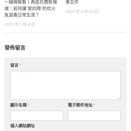
一線微察看丨再造花費新場
事五件
域：若何讓“家四周”的炊火
2026 年 6 月 23 日
氣滋養日常生涯？
2026 年 2 月 8 日
發佈留言
留言
*
顯示名稱
*
電子郵件地址
*
個人網站網址