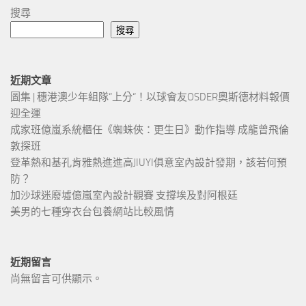
搜尋
搜尋
近期文章
圖集 | 穗港澳少年組隊“上分“！以球會友OSDER奧斯德材料報價
迎全運
成家班億嵐系統櫃任《蜘蛛俠：更生日》動作指導 成龍曾飛倫
敦探班
登革熱和基孔肯雅熱進進高JIUYI俱意室內設計發期，該若何預
防？
加沙球迷廢墟億嵐室內設計觀賽 支撐埃及對阿根廷
美男的七種穿衣台包養網站比較風情
近期留言
尚無留言可供顯示。