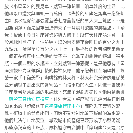
放《小星星》的嬰兒車，感到一陣眩暈。泊車維度的生活，比
他想象中還要無理頭一百萬倍。《失控的星座運勢與單戀狂想
曲》張水瓶從他那張覆蓋著七層舊報紙的單人床上驚醒，不是
因為鬧鐘，而是因為屋頂傳來了一陣震耳欲聾的廣播聲。「緊
急！緊急！今日星座運勢超級大修正！所有天秤座請注意！由
於月球剛剛打了一個噴嚏，您的戀愛機率從昨日的百分之九十
九點九，陡降至負百分之八十七！」廣播員的聲音聽起來像是
一個正在經歷中年危機的雙子座，充滿了戲劇性的絕望。張水
瓶，一個典型的水瓶座，立刻感到一陣恐慌，這是他患有「星
座預報壓力症候群」後的標準反應。他單戀著住在隔壁棟、經
營一家「平衡美學」咖啡館的林天秤。林天秤完美得像是從黃
金分割線中走出來的藝術品。而張水瓶的人生，則像一團被獅
子座暴君隨意亂踢的毛線球，充滿了混亂與錯位。他衝到窗邊
一般勞工身體健康檢查
，往外看去。整座城市已經因為這個突
如其來的「超級修正
巡迴健康管理中心
」而陷入了荒謬的混
亂。街道上的雙魚座們，開始不受控制地流下鹹鹹的海水淚，
他們無法停止地哭泣，導致城市低窪處已經形成了小型潟湖。
那些摩羯座的上班族，嚴格遵守著廣播中「摩羯座今天適合原