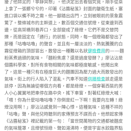
擾了他蒜泥的「寧靜冥想」。他決定出去看個究竟，順手從桌
上拿了一張髒兮兮的，印著《沾醬秘笈》封面的皺衛生紙，塞
進口袋以備不時之需。他一腳踏出店門，立刻被眼前的景象震
驚了。整條城市的主幹道上，數百個交通信號燈，從東邊到西
邊，從高架橋到巷弄口，全部變成了綠燈。它們不是交替閃
爍，而是固定在「通行」的狀態，同時，每一個燈箱都發出了
那種「咕嚕咕嚕」的聲音，並且有一層淡淡的、熱氣騰騰的白
霧從燈箱的頂部冒出，散發出一種難以名狀
健檢費用
的——麵
粉蒸煮過頭的氣味。「麵粉焦慮？還是過度發酵？」廖沾沾是
個醬料學家，對所有食物相關的氣味都極度敏感。他聞出來
了，這是一種只有在極度巨大的麵團因為壓力過大而散發出的
氣味。街上的行人陷入了混亂。汽車不知道
供膳檢查
該走還是
該停，因為無論從哪個方向看，都是綠燈。一個穿著西裝的男
人小心翼翼地把車停在路中央，搖下車窗，對著紅綠燈大喊：
「喂！你為什麼咕嚕咕嚕？你倒是紅一下啊！我要向左轉！綠
燈沒用啊！」廖沾沾感覺到一陣心悸。這種氣味，這種不祥的
「咕嚕」聲，與他兒時聽到的家傳預言不謀而合。他想起家傳
《沾醬秘笈》裡記載的第一句：「當世間萬物的交通都被麵皮
的氣味籠罩，且燈號恒綠、聲如湯沸時，便是宇宙水餃臨界點