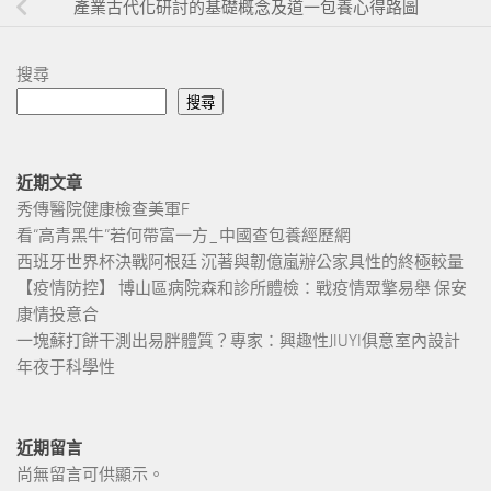
產業古代化研討的基礎概念及道一包養心得路圖
搜尋
搜尋
近期文章
秀傳醫院健康檢查美軍F
看“高青黑牛”若何帶富一方_中國查包養經歷網
西班牙世界杯決戰阿根廷 沉著與韌億嵐辦公家具性的終極較量
【疫情防控】 博山區病院森和診所體檢：戰疫情眾擎易舉 保安
康情投意合
一塊蘇打餅干測出易胖體質？專家：興趣性JIUYI俱意室內設計
年夜于科學性
近期留言
尚無留言可供顯示。