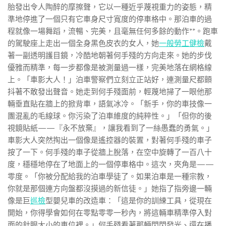
胎發出令人陶醉的摩擦聲，它以一種近乎蔑視重力的姿態，精
準地停進了一個只有它車身尺寸寬度的停車格中。那泊車的過
程就像一場舞蹈，流暢、完美，且毫無任何多餘的動作**。跑車
的駕駛座上走出一個全身黑色皮衣的女人，她
一般勞工健檢
戴
著一副透明護目鏡，冷酷地朝著何手殘的方向走來。她的步伐
優雅而精準，每一步都像是被測量過一樣，完美地落在網格線
上。「車影大人！」泊車警察們立刻立正站好，連測量尺都顫
抖著不敢發出聲音。她走到何手殘面前，輕蔑地掃了一眼他那
輛垂直貼在牆上的掀背車，語氣冰冷。「新手，你的車技像一
團混亂的毛線球。你污染了泊車維度的純粹性。」「但你的後
視鏡貼紙——『永不放棄』，讓我看到了一絲愚蠢的勇氣。」
車影大人突然掏出一個像是遙控器的裝置，對著何手殘的車子
按了一下。何手殘的車子從牆上脫落，在空中旋轉了一百八十
度，穩穩地停在了地面上的一個停車格中。這次，夾角是——
零度。「你被分配給我的泊車學徒了。如果泊車是一種宗教，
你就是那個連方向盤都沒摸過的新信徒。」她指了指旁邊一輛
像是巨
巡檢
型嬰兒車的改造車：「這是你的訓練工具，從現在
開始，你得學會如何在零點零零一秒內，將這輛車精準停入對
面的針眼大小的車位裡。」何手殘看著那輛閃閃發光、還在播