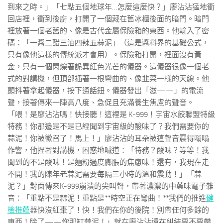
到來之時。」「七點五個地球年…怎麼這麼快？」廖沾沾猛地衝
回店裡，衝到後廚，打開了一個藏在舊冰櫃後面的暗門。暗門
裡放著一個老舊的、像是古代金屬保險箱的東西。他輸入了密
碼：「一醬二醋三油四辣五蒜泥」（這是醬料界的基礎公式，
只有像他這樣的傳統派才會用）。保險箱打開，裡面沒有黃
金，只有一個閃爍著詭異紅色光芒的儀器。這儀器很像一個老
式的對講機，但頂部插著一根彎曲的、像韭菜一樣的天線。他
顫抖著拿起儀器，按下通話鈕。儀器發出「滋——」的電流
聲，接著傳來一陣高八度、急促且充滿養生焦慮的聲音。
「喂！是廖沾沾嗎！快接聽！這裡是 K-999！宇宙水餃聯盟特級
特務！你那邊是不是已經聞到宇宙級的酸味了？我們需要你的
蒜泥！你被徵召了！馬上！」廖沾沾的耳朵被這聲音震得嗡嗡
作響，他捏著對講機，困惑地喊道：「特務？酸味？等等！我
聞到的不是酸味！是麵粉過度膨脹的焦慮味！還有，我現在走
不開！我的陳年老蒜泥需要每隔三小時的溫和震動！」「蒜
泥？」對面傳來K-999崩潰的尖叫聲，帶著濃濃的中藥味電子雜
音：「重點不是蒜泥！重點是**時空正在彎曲！**我們的推進
健
檢推薦
器快沒紅棗了！快！我們在你的後院！別帶任何多餘的
東西！除了——你那缸蒜泥！」就在廖沾沾還在糾結要不要帶