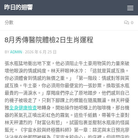
昨日的迴響
Skip to content
分數
0
8月秀傳醫院體檢2日生肖運程
BY
ADMIN
·
2026 年 6 月 25 日
張水瓶猛地衝出地下室，他必須阻止牛土豪用物質的力量來破
壞他眼淚的情感純度。林天秤眼神冰冷：「這就是質感互換。
你必須體會到情感的無價之重。」「第一階段：情感對等與質
感互換。牛土豪，你必須用你最便宜的一張鈔票，換取張水瓶
最貴的一滴淚水。」摩羯座們停止了原地踏步，他們感到自己
的襪子被吸走了，只剩下腳踝上的標籤在隨風飄盪。林天秤優
雅
全身健康檢查
地轉身，開始操作她吧檯上的咖啡機，那台機
器的蒸氣孔正噴出彩虹色的霧氣。這些千紙鶴，帶著牛土豪對
林天秤濃烈的「財富佔有慾」，試圖包裹並壓制水瓶座的怪誕
藍光。《宇宙水餃與終極醬料師》第一章：蒜泥與末日預兆廖
沾沾坐在他那間被稱為「宇宙水餃中心」的店裡，但這間店的