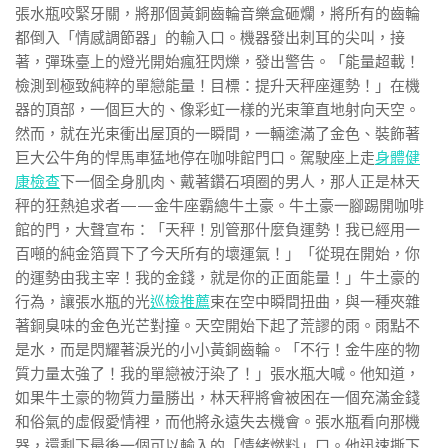
張水瓶咬緊牙關，將那個黃銅齒輪音樂盒砸爛，將所有的齒輪
都倒入「情感調節器」的輸入口。機器發出刺耳的尖叫，接
著，彈珠臺上的燈光開始瘋狂閃爍，發出警告。「能量超載！
檢測到極致純粹的單戀能量！目標：提升天秤座運勢！」在機
器的頂部，一個巨大的、像彩虹一樣的光束筆直地射向天空。
然而，就在光束衝出屋頂的一瞬間，一輛塗滿了金色、裝飾著
巨大公牛角的悍馬車猛地停在咖啡館門口。駕駛座上走
身體健
康檢查
下一個全身肌肉、戴著鑽石項圈的男人，那人正是林天
秤的狂熱追求者——金牛座霸總牛土豪。牛土豪一腳踢開咖啡
館的門，大聲宣布：「天秤！別管那什麼負運勢！我已經用一
百噸的純金箔買下了今天所有的壞運氣！」「從現在開始，你
的運勢由我主宰！我的金錢，就是你的正面能量！」牛土豪的
行為，讓張水瓶的光
巡檢推薦
束在空中瞬間扭曲，與一種夾雜
著銅臭味的金色光芒對撞。天空開始下起了荒謬的雨。雨點不
是水，而是閃耀著淚光的小小黃銅齒輪。「不行！金牛座的物
質力量太強了！我的單戀被汙染了！」張水瓶大喊。他知道，
如果牛土豪的物質力量勝出，林天秤將會被困在一個充滿金錢
和俗氣的虛假愛情裡，而他將永遠失去機會。張水瓶看向那機
器，還剩下最後一個可以輸入的「情緒燃料」口。他迅速撕下