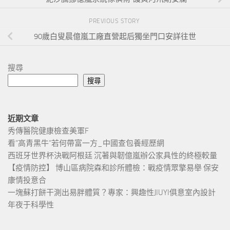
PREVIOUS STORY
90歲白叟晨億嵐工廠直營起后獨坐門口安詳往世
搜尋
搜尋
近期文章
秀傳醫院健康檢查美軍F
看“高青黑牛”若何帶富一方_中國查包養經歷網
西班牙世界杯決戰阿根廷 沉著與韌億嵐辦公家具性的終極較量
【疫情防控】 博山區病院森和診所體檢：戰疫情眾擎易舉 保安
康情投意合
一塊蘇打餅干測出易胖體質？專家：興趣性JIUYI俱意室內設計
年夜于科學性