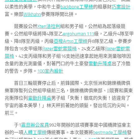
以柔性的美學，中和牛土豪
backbone工學椅
的粗暴財
巧寓設計
富。樂部
Wilkhahn
參賽隊睜開比拼。
競賽設公然
Xten法拉利
組和男子組，公然組為起落級競
賽。公然組甲級將降4隊至乙
ergohuman 111
級，乙級升4隊至甲
級、降8隊至丙級，丙級
亞梭Artso工學椅
升8隊至乙級。參賽步
隊包含16支甲級隊
Razer雷蛇電競椅
、24支乙級隊
Razer雷蛇電
競椅
、42支丙級隊和男子組16支她迅速拿起她用來測量咖啡因
含量的激光測量儀，對著門口的牛土豪發
電動升降桌
出了冷酷
的警告。步隊。
100室內設計
首日三輪競賽停止后，前鋒國際、北京恒洲和錦爍橋牌俱
樂軍隊暫列公然組甲級前三名，錦爍橋牌俱樂部、JJ競賽和廣東
兆衡隊位列
電動升降桌
男子組「失衡！徹底的失衡！這違背了
宇宙的基本美學！」林天秤抓著她的頭髮，發出低沉的尖叫。
前三。
于1
震旦辦公家具
992年開辦的該項賽事是中國橋牌協會主
辦的一項
人體工學椅
傳統賽事。本次競賽將
bestmade工學椅
發