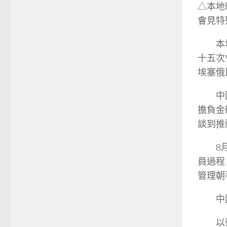
△本地
會見特
本
十五次
埃塞俄
中
擔負金
談到推
8
員過程
管理朝
中
以