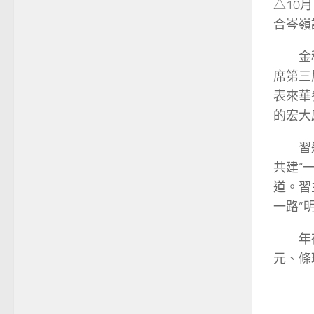
△10
合岑嶺
金
席第三
表來華
的宏大
習
共建“
道。習
一路”
年
元、條