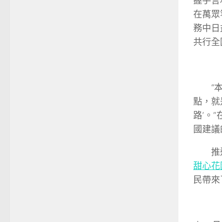
握手言
在萬眾
務中日
共行全
“
點，就
路’。
國建議
推
甜心花
民帶來