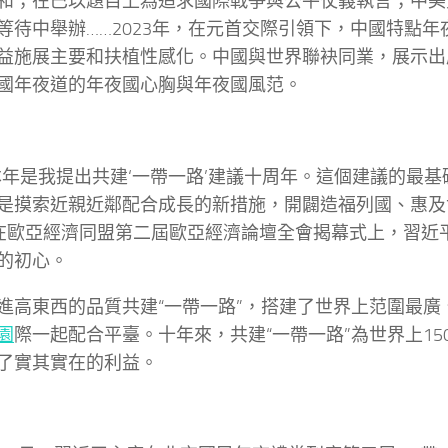
和；在巴以題目上為追求國際戰爭與公平仗義執言；中美
等待中舉辦……2023年，在元首交際引領下，中國特點
益施展主要和扶植性感化。中國與世界聯袂同業，展示出
國年夜道的年夜國心胸與年夜國風范。
本年是我提出共建‘一帶一路’建議十周年。這個建議的最
是摸索近親近鄰配合成長的新措施，開闢造福列國、惠及
”在歐亞經濟同盟第二屆歐亞經濟論壇全會揭幕式上，習近
的初心。
進高東西的品質共建“一帶一路”，搭建了世界上范圍最廣
園
際一起配合平臺。十年來，共建“一帶一路”為世界上15
了實其實在的利益。