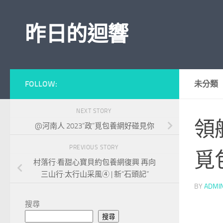
Skip to content
昨日的迴響
FOLLOW:
未分類
NEXT STORY
領
@河南人 2023“政”覓包養網好碰見你
PREVIOUS STORY
覓
村落行·看甜心寶貝約包養網復興 再向
三山行·太行山采風④ | 新“石頭記”
BY
ADMI
搜尋
搜尋