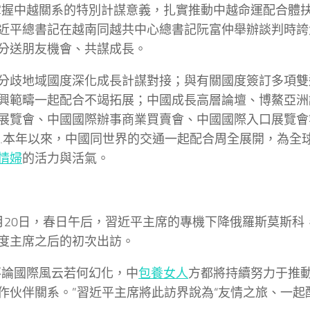
掌握中越關系的特別計謀意義，扎實推動中越命運配合體扶植
近平總書記在越南同越共中心總書記阮富仲舉辦談判時誇
分送朋友機會、共謀成長。
分歧地域國度深化成長計謀對接；與有關國度簽訂多項雙
興範疇一起配合不竭拓展；中國成長高層論壇、博鰲亞洲
展覽會、中國國際辦事商業買賣會、中國國際入口展覽會
…本年以來，中國同世界的交通一起配合周全展開，為全
情婦
的活力與活氣。
月20日，春日午后，習近平主席的專機下降俄羅斯莫斯科
度主席之后的初次出訪。
不論國際風云若何幻化，中
包養女人
方都將持續努力于推
作伙伴關系。”習近平主席將此訪界說為“友情之旅、一起