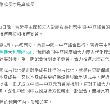
路成長才是真成長。
18日晚，習近平主席和夫人彭麗媛為列席中國-中亞峰會
接待典禮和接待宴會。
夏5月，古都西安，首屆中國－中亞峰會舉行。習近平主
包養
大
包養網ppt
：“我們愿同中亞國度加大力度古代化理
計謀對接，為一起配合發明更多機會，合力推進六國古代
國式古代化是走戰爭成長途徑的古代化，就是在果斷保護
本身成長，又以本身成長更好保護世界戰爭與成長。習近
批准，正式成立中國—中亞元首會見機制。這對于加大力度頂
劃，深化中國同中亞國度全方位務虛一起配合，無疑具有
2月的越南河內，暖和如春。