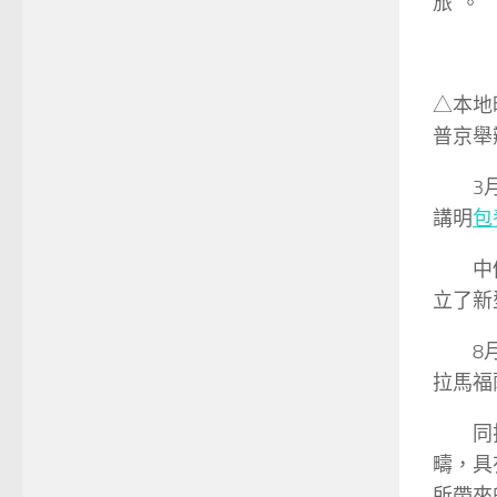
旅”。
△本地
普京舉
3
講明
包
中
立了新
8
拉馬福
同
疇，具
所帶來