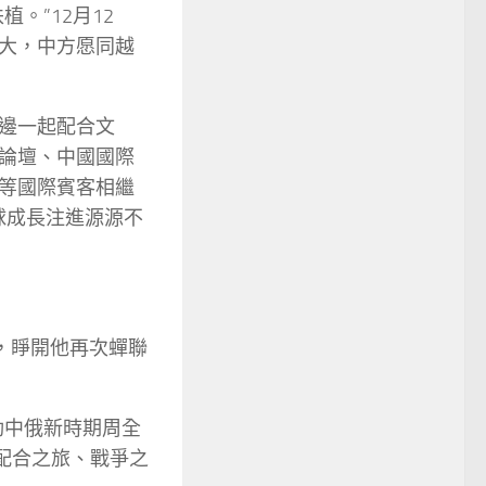
。”12月12
大，中方愿同越
邊一起配合文
論壇、中國國際
等國際賓客相繼
球成長注進源源不
，睜開他再次蟬聯
動中俄新時期周全
配合之旅、戰爭之