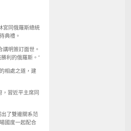
林宮同俄羅斯總統
待典禮。
合講明簽訂面世。
勝利的俄羅斯。”
的相處之道，建
府，習近平主席同
超出了雙邊關系范
場國度一起配合