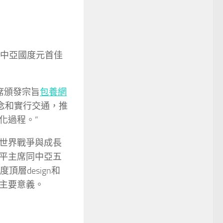
的中亞國度元首佳
席頒發宗旨
包養網
念和實行交通，推
化過程。”
世界戰爭與成長
平主席同中亞五
層design和
主要意義。