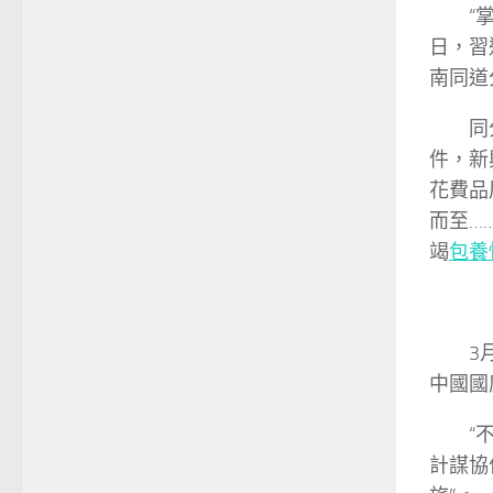
“
日，習
南同道
同
件，新
花費品
而至…
竭
包養
3
中國國
“
計謀協