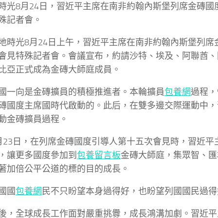
時光8月24日，習近平主席在南非約翰內斯堡列席金磚國
殊記者會。
地時光8月24日上午，習近平主席在南非約翰內斯堡列席
會見特殊記者會。會議宣布，約請沙特、埃及、阿聯酋、
比亞正式成為金磚大師庭成員。
國一向是金磚擴員的積極推進者。本輪擴員
包養網
過程，
磚國度主席國時代啟動的。此后，在雙多邊交際運動中，
動金磚擴員過程。
月23日，在列席金磚國度引導人第十五次會見時，習近平
，讓更多國度參加到
包養留言板
金磚大師庭，集眾智、匯
著加倍公平公道的標的目的成長。
國國
包養網
民不只盼望本身過得好，也盼望列國國民過得
後，全球成長工作面對嚴重挑釁，成長鴻溝加劇。習近平