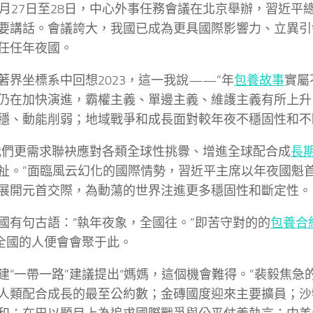
2月27日至28日，中心外事任務會議在北京舉辦，習近平
要講話。會議誇大，我國已成為更具國際影響力、立異引
任任年夜國。
著界坐標系中回想2023，這一我說——”年
包養故事
實屬
仍在加快演進，霸權主義、單邊主義、維護主義有所上升
穩、動能削弱；地域戰爭和成長面對較年夜不穩固性和不
我們更需求聯袂應對各類全球性挑釁、增進全球配合成
長
祉。”面臨風云幻化的國際情勢，習近平主席以年夜國魁
展開元首交際，為動蕩的世界注進更多穩固性和斷定性。
國有句古語：“執年夜象，全國往。”即苦守對的的
包養合
，全國的人便會會聚于此。
建“一帶一路”建議提出“媽媽，這個機會難得。”裴毅焦急
人類配合成長的最至公約數；金磚國度迎來主要擴員；沙