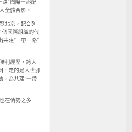
一路”國際一起配
人全體合影。
聚北京，配合列
41個國際組織的代
共建“一帶一路”
勝利經歷，誇大
輯，走的是人世邪
動，為共建“一帶
也在情勢之多