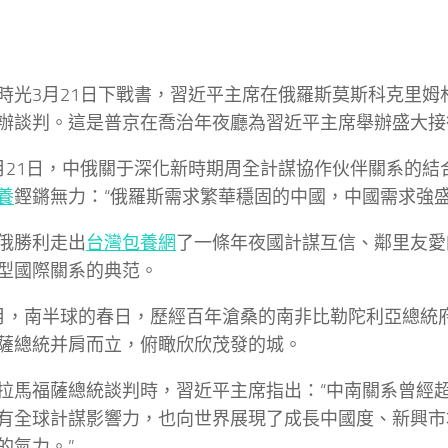
時光3月21日下戰書，習近平主席在俄羅斯莫斯科克里姆
辦談判。這是普京在喬治年夜廳為習近平主席舉辦盛大接
月21日，中俄關于深化新時期周全計謀協作伙伴關系的結
養
鏗鏘無力：“俄羅斯需求繁華穩固的中國，中國需求強盛
俄勝利走出
台灣包養網
了一條年夜國計謀互信、鄰里友愛
型國際關系的典范。
月，南半球的春日，歷經百年滄桑的南非比勒陀利亞總統
薩總統并肩而立，俯瞰欣欣茂發的城。
拉馬福薩總統談判時，習近平主席指出：“中南關系曾經
有全球計謀影響力，也向世界展現了成長中國度、新興市
的氣力。”