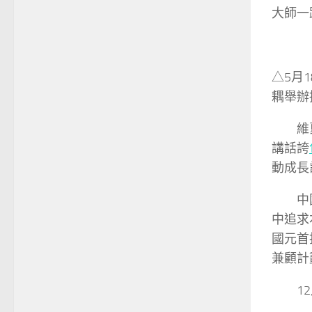
大師一
△5月
耦舉辦
維
講話誇
動成長
中
中追求
國元首
兼顧計
1