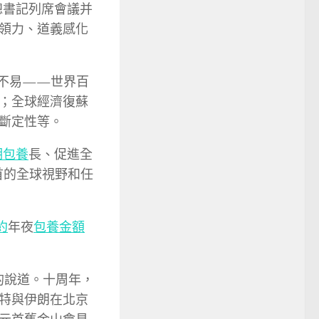
總書記列席會議并
領力、道義感化
不易——世界百
；全球經濟復蘇
斷定性等。
期包養
長、促進全
首的全球視野和任
約
年夜
包養金額
的說道。十周年，
特與伊朗在北京