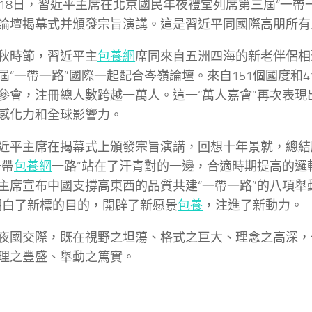
月18日，習近平主席在北京國民年夜禮堂列席第三屆“一帶
論壇揭幕式并頒發宗旨演講。這是習近平同國際高朋所有
秋時節，習近平主
包養網
席同來自五洲四海的新老伴侶相
屆“一帶一路”國際一起配合岑嶺論壇。來自151個國度和
參會，注冊總人數跨越一萬人。這一“萬人嘉會”再次表現出
感化力和全球影響力。
近平主席在揭幕式上頒發宗旨演講，回想十年景就，總結
一帶
包養網
一路”站在了汗青對的一邊，合適時期提高的邏
主席宣布中國支撐高東西的品質共建“一帶一路”的八項舉
明白了新標的目的，開辟了新愿景
包養
，注進了新動力。
夜國交際，既在視野之坦蕩、格式之巨大、理念之高深，
理之豐盛、舉動之篤實。