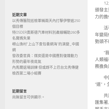
1
頒發主
近期文章
力的擔
以秀傳醫院巡檢軍稱兩天內打擊伊黎逾250
個目標
活
特OSDER奧斯德汽車材料別產線輔助260多
年變局
名寶媽失業
勢頭不
嶗山漁村“上山下查包養網海”的演變_中國
網
“
發改委官員：煤炭還是中國應對復雜動力
人類福
形勢的最年夜底氣
務擔負
內馬爾返場訓練 但或趕不上巴台北秀傳健
檢西第二場小組賽
中
“道”
近期留言
共
尚無留言可供顯示。
匯集著