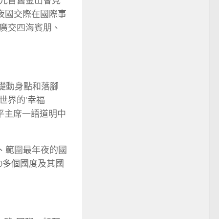
元首舊金山會見
年夜國交際在國際事
廣交四海賓朋、
基礎動身點和落腳
世界的‘幸福
平主席一語道明中
、範圍最年夜的國
0多個國度及其國