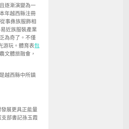
且逐漸演變為一
本年越西縣注冊
縣從事彝族服飾相
平易近族服裝產業
乏為奇了。不僅
光游玩。體育表
包
農文體旅融會，
是越西縣中所鎮
村發展更具正能量
黨支部書記孫玉霞