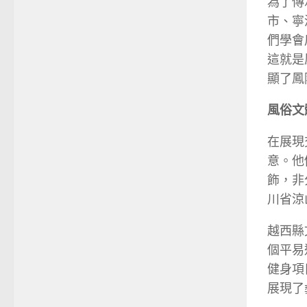
為了傳
市、寧
們學會
這就是
顯了鳳
風俗文
在展現
意。他
飾，非
川省涼
越西縣
個平易
健身項
展現了