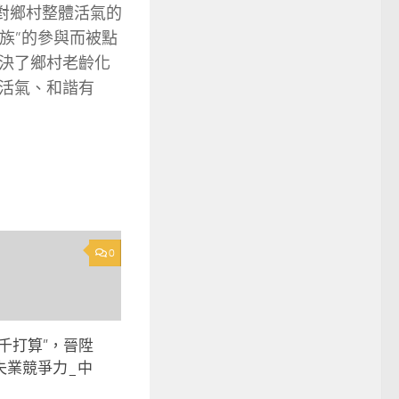
對鄉村整體活氣的
族”的參與而被點
決了鄉村老齡化
活氣、和諧有
0
千打算”，晉陞
失業競爭力_中