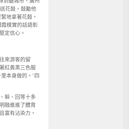
團隊到鹽城市、廣州
贈送花鼓，鼓勵他
緊緊地拿著花鼓，
觀霞樸實的話語彰
堅定信心。
往來游客的留
著紅黃黑三色服
里本身做的。”四
、躲、回等十多
明融進進了體育
且富有沾染力，