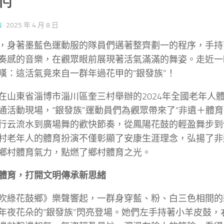
N
·
2025 年 4 月 8 日
，身著墨藍色運動服的隊員們邁著整齊劃一的程序，手持
奏感的音樂，在觀眾眼前展現著活氣滿滿的舞姿。走近一
嘆：這活氣竟來自一群年過花甲的“銀發族”！
在山東省淄博市淄川區奎三村舉辦的2024年全國老年人
通活動現場，“銀發族”運動員們為觀眾帶來了“非遺＋體育
行云流水到廣場舞的歡快節奏，從鳳陽花鼓的輕盈舞步到
村老年人的體育扮演不僅彰顯了安康生涯理念，弘揚了非
鄉村體育氣力，點燃了鄉村體育之光。
體育，打開文明傳承新思緒
吹綠花鼓鄉》樂聲響起，一群身穿藍、粉、白三色相間的
年夜花朵的“銀發族”閃亮登場。她們左手持著小羊皮鼓，