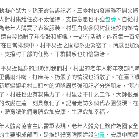
動凝心聚力。孫玉霞告訴記者，三臺村的發展離不開文體
人對村集體任務不太懂得，支撐意愿也不強
包養
。自從村
為老年人購買了表演服裝，村里白叟參與村莊建設的熱情
生還自發捐贈了年夜鼓和旗幟，一說有活動，能召集一百
”在日常排練中，村平易近之間聯系更緊密了，情感也加
、支撐村干部的任務，干群關系也加倍融洽。
全平易近健身的風吹到我們村，村里的老年人將年夜部門
里偶爾斗嘴、打麻將、扔骰子的情況也消散了。”在臺下
新塘邊鎮毛村山頭村的領隊周勇強和記者分送朋友，“現
了，村莊也更有凝集力了，村里要干什么工作，大師很是
的改變在這一刻具象化了。記者走訪多個代表團發現，在場
，體育讓他們身體愈加安康、生涯愈加幸福。
年人體育協會主席雷軍表現，老年人體育任務作為國家全
的主要組成部門，是推進體育強國建設
包養
、安康中國建