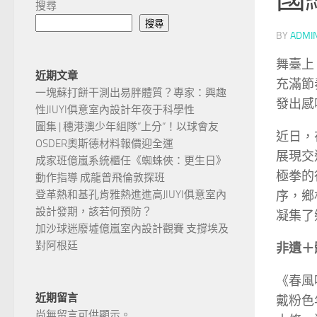
搜尋
搜尋
BY
ADMI
舞臺上
近期文章
充滿節
一塊蘇打餅干測出易胖體質？專家：興趣
發出感
性JIUYI俱意室內設計年夜于科學性
圖集 | 穗港澳少年組隊“上分“！以球會友
近日，
OSDER奧斯德材料報價迎全運
展現交
成家班億嵐系統櫃任《蜘蛛俠：更生日》
極拳的
動作指導 成龍曾飛倫敦探班
序，鄉
登革熱和基孔肯雅熱進進高JIUYI俱意室內
設計發期，該若何預防？
凝集了
加沙球迷廢墟億嵐室內設計觀賽 支撐埃及
對阿根廷
非遺＋
《春風
近期留言
戴粉色
尚無留言可供顯示。