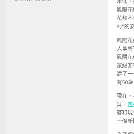
木條，
鳳陽花
花鼓不
村”的
鳳陽花
人拿著
鳳陽花
家級非
建了一
有50
現在，
舞、
包
藝和現
一條新