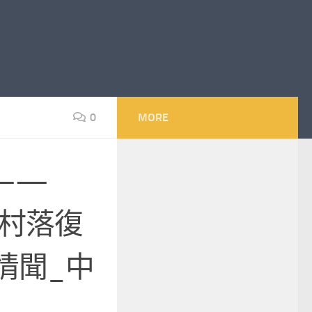
0
MORE
——
力村落復
情聞_中