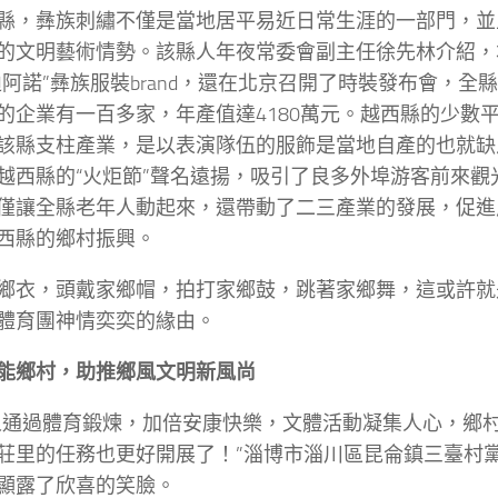
縣，彝族刺繡不僅是當地居平易近日常生涯的一部門，並
的文明藝術情勢。該縣人年夜常委會副主任徐先林介紹，
迪阿諾”彝族服裝brand，還在北京召開了時裝發布會，全
的企業有一百多家，年產值達4180萬元。越西縣的少數
該縣支柱產業，是以表演隊伍的服飾是當地自產的也就缺
越西縣的“火炬節”聲名遠揚，吸引了良多外埠游客前來觀
僅讓全縣老年人動起來，還帶動了二三產業的發展，促進
西縣的鄉村振興。
鄉衣，頭戴家鄉帽，拍打家鄉鼓，跳著家鄉舞，這或許就
體育團神情奕奕的緣由。
能鄉村，助推鄉風文明新風尚
人通過體育鍛煉，加倍安康快樂，文體活動凝集人心，鄉
莊里的任務也更好開展了！”淄博市淄川區昆侖鎮三臺村
顯露了欣喜的笑臉。