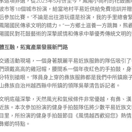
承這項非遺，從2023年5月份至今，鳳陽小崗村的花鼓
波市等18個城市扮演，給當地村平易近供給免費培訓并
后參加比賽。“不論是出往游玩還是扮演，我的手里總會
鳳陽國民傳承文明的精力。”一方鄉土滋養一方跳舞，熊
陽國民對花鼓藝術的深摯感情和傳承中華優秀傳統文明的
體互融，拓寬產業發展新門路
交通活動現場，一個身著靚麗平易近族服飾的隊伍吸引了
們頭戴高高的雞冠帽，腰間系一個年夜紅色的手拍鼓，身
分特別搶眼。“隊員身上穿的彝族服飾都是我們中所鎮廠子
山彝族自治州越西縣中所鎮的領隊吳華清告訴記者。
文明底蘊深摯，天然風光和氣候條件非常優越，有彝、漢
近族。本次參加扮演的健身手拍鼓隊伍將少數平易近族文
目里，所扮演的健身手拍鼓節目《風情越西歡迎您》熱情
彝鄉的特點。