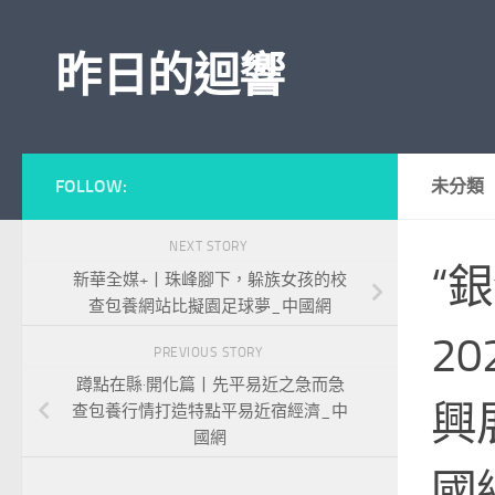
Skip to content
昨日的迴響
FOLLOW:
未分類
NEXT STORY
“
新華全媒+丨珠峰腳下，躲族女孩的校
查包養網站比擬園足球夢_中國網
2
PREVIOUS STORY
蹲點在縣·開化篇丨先平易近之急而急
興
查包養行情打造特點平易近宿經濟_中
國網
國