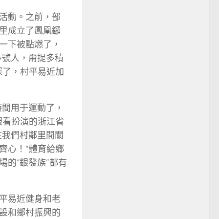
活動。之前，部
里成立了鳳凰鑼
一下被點燃了，
多號人，甭提多積
深了，村平易近加
時間用于運動了，
觀看扮演的浙江省
在我們村鄰里間關
齊心！”體育給鄉
的“銀發族”都有
平易近健身和老
設和鄉村振興的