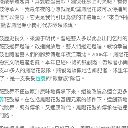
邊敲擊邊起舞，舞姿輕盈曼妙，瀰漫在臉上的笑臉，看得
鼓傳承人，我最年夜的心愿就是盼望鳳陽花鼓可以傳播到
僅可以健身，它更是我們引以為傲的非遺運動。”來自“中
安徽省鳳陽縣小崗村代表隊領隊說。
鼓歷史長久，來源于明代。曾經藝人多以此為出門乞討的
花鼓邊舞邊唱。改造開放后，藝人們邊走邊唱，歌頌幸福
鼓也隨著藝人們的腳步傳遍年夜江南北。2006年，鳳陽
物質文明遺產名錄。本年已經67歲的熊觀霞，帶領著小
支40多人的鳳陽花鼓隊，熊觀霞驕傲地告訴記者，隊里
歲了，是一支妥妥
包養
的“銀發族”隊伍。
花鼓舞不僅被原汁原味地傳承下來，還被改編為適合更多
養
花鼓操。在包括鳳陽花鼓基礎元素的條件下，還創新地
代跳舞，既有傳承，又適應時代，鳳陽花鼓的傳承在碰撞
門路。