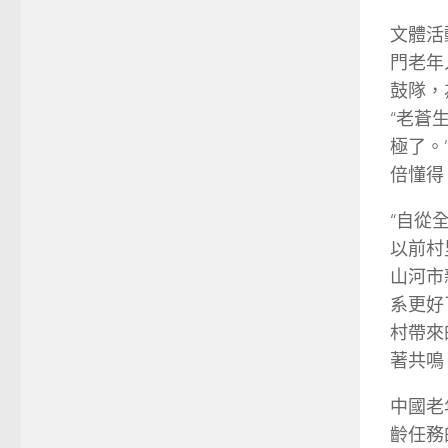
文體活
門老年
鼓隊，
“老蒼
極了。
倍懂得
“自從
以前村
山河市
系更好
村帶來
著共鳴
中國老
齡任務