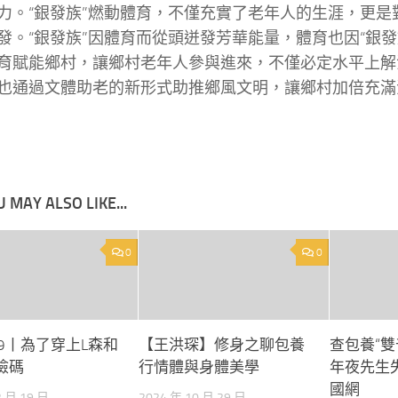
力。“銀發族”燃動體育，不僅充實了老年人的生涯，更是
發。“銀發族”因體育而從頭迸發芳華能量，體育也因“銀發
育賦能鄉村，讓鄉村老年人參與進來，不僅必定水平上解
也通過文體助老的新形式助推鄉風文明，讓鄉村加倍充滿
 MAY ALSO LIKE...
0
0
79丨為了穿上L森和
【王洪琛】修身之聊包養
查包養“雙
檢碼
行情體與身體美學
年夜先生
國網
2 月 19 日
2024 年 10 月 29 日