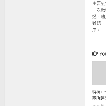
主要氣
一次激
燃。體
難題，
序。
YOU
特稿1
診所體
2026 年 