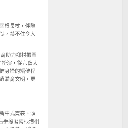
兩根長杖，伴隨
瞧，禁不住令人
體育助力鄉村振興
”扮演，從六藝太
健身操的矯健程
遺體育文明，更
新中式霓裳、頭
右手攥著兩根泡桐