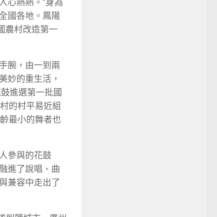
人心熱熱。“身為
全國各地。鳳陽
國農村改造第一
手腕，由一到兩
美妙的重生活，
花鼓進選第一批國
崗村的村平易近組
年齡最小的舞者也
人參與的花鼓
融進了說唱、曲
與兼容中走出了