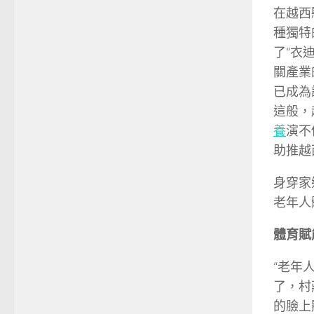
在越西
種獨特
了“衣
關產業
已成為
這般，
養
演不
助推越
身穿家
老年人
體育賦
“老年
了，村
的臉上