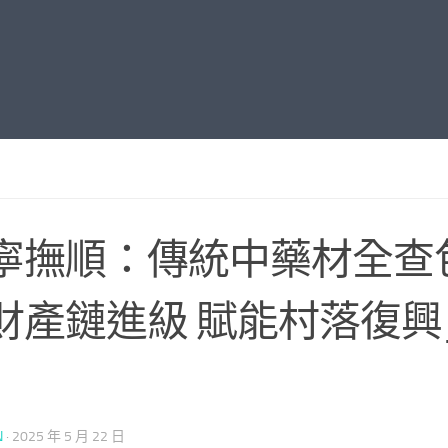
寧撫順：傳統中藥材全查
財產鏈進級 賦能村落復興
N
·
2025 年 5 月 22 日