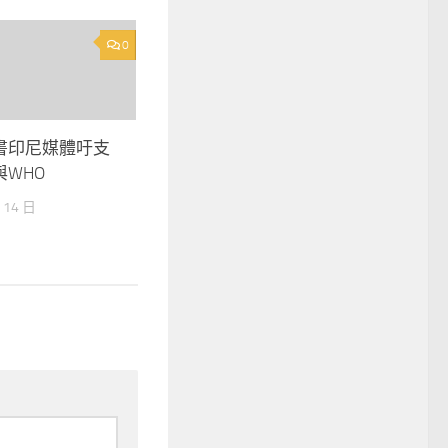
0
書印尼媒體吁支
WHO
 14 日