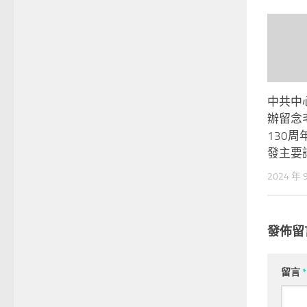
中共中
辦留念
130周
發主要
2024 年 
發佈留
留言
*