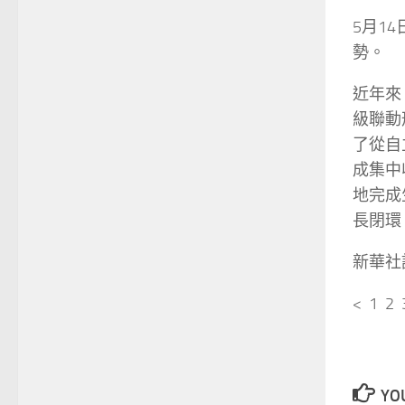
5月1
勢。
近年來
級聯動
了從自
成集中
地完成
長閉環
新華社
< 1 2 
YOU