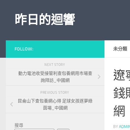
Skip to content
昨日的迴響
FOLLOW:
未分類
NEXT STORY
遼
動力電池收受接管利查包養網用市場查
詢拜訪_中國網
錢
PREVIOUS STORY
昆侖山下查包養網心得 足球女孩逐夢綠
網
茵場_中國網
搜尋
BY
ADMI