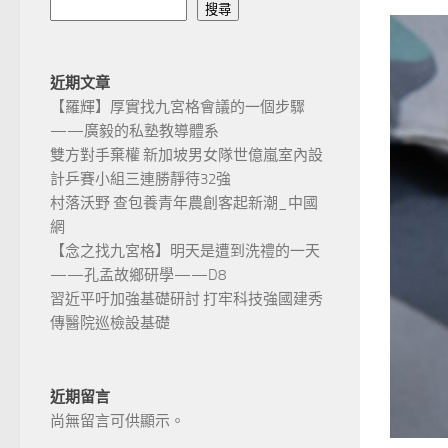
搜尋
近期文章
【羅輝】厚實找九宮格會議的一個步驟
——廣毅的私塾教導體系
雙方對手棄權 新加坡男女隊世億嵐室內設
計乒賽小組三連勝靜待32強
村落沃野 查包養青年農創客起新潮_中國
網
【念之找九宮格】明天是遭到洗禮的一天
——孔孟故鄉研學——D8
習近平吁加強基礎研討 打牢科技強國建秀
傳醫院巡檢設基礎
近期留言
尚無留言可供顯示。