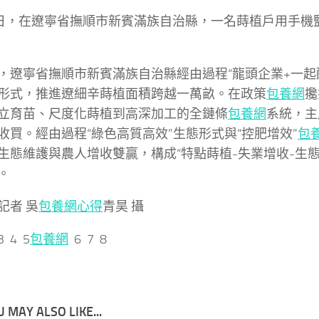
4日，在遼寧省撫順市新賓滿族自治縣，一名蒔植戶用手機
，遼寧省撫順市新賓滿族自治縣經由過程“龍頭企業+一起
形式，推進遼細辛蒔植面積跨越一萬畝。在政策
包養網
攙
立育苗、尺度化蒔植到高深加工的全鏈條
包養網
系統，主
收買。經由過程“綠色高質高效”生態形式與“控肥增效”
包
生態維護與農人增收雙贏，構成“特點蒔植-失業增收-生
。
記者 吳
包養網心得
青昊 攝
3 4 5
包養網
6 7 8
 MAY ALSO LIKE...