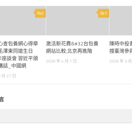
0
0
心查包養網心得舉
激活新花費&#32台包養
陳時中投
毛澤東同道生日
網站比較;北京再進階
撐臺灣參與
年座談會 習近平頒
2026 年 4 月 1 日
2026 年 3 月
講話_中國網
9 月 27 日
言