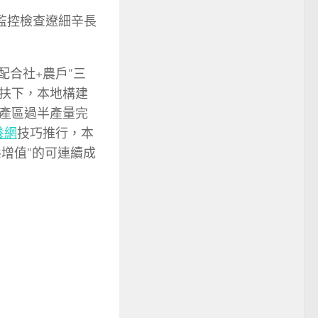
監控檢查遼細辛長
配合社+農戶”三
扶下，本地構建
產區過半產量完
養網
技巧推行，本
態增值”的可連續成