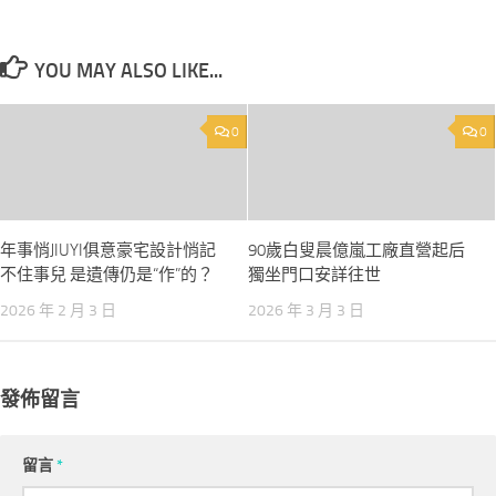
YOU MAY ALSO LIKE...
0
0
年事悄JIUYI俱意豪宅設計悄記
90歲白叟晨億嵐工廠直營起后
不住事兒 是遺傳仍是“作”的？
獨坐門口安詳往世
2026 年 2 月 3 日
2026 年 3 月 3 日
發佈留言
留言
*