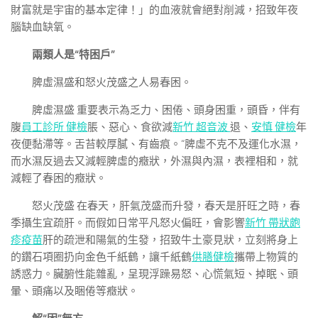
財富就是宇宙的基本定律！」的血液就會絕對削減，招致年夜
腦缺血缺氧。
兩類人是“特困戶”
脾虛濕盛和怒火茂盛之人易春困。
脾虛濕盛 重要表示為乏力、困倦、頭身困重，頭昏，伴有
腹
員工診所 健檢
脹、惡心、食欲減
新竹 超音波
退、
安慎 健檢
年
夜便黏滯等。舌苔較厚膩、有齒痕。“脾虛不克不及運化水濕，
而水濕反過去又減輕脾虛的癥狀，外濕與內濕，表裡相和，就
減輕了春困的癥狀。
怒火茂盛 在春天，肝氣茂盛而升發，春天是肝旺之時，春
季攝生宜疏肝。而假如日常平凡怒火偏旺，會影響
新竹 帶狀皰
疹疫苗
肝的疏泄和陽氣的生發，招致牛土豪見狀，立刻將身上
的鑽石項圈扔向金色千紙鶴，讓千紙鶴
供膳健檢
攜帶上物質的
誘惑力。臟腑性能雜亂，呈現浮躁易怒、心慌氣短、掉眠、頭
暈、頭痛以及睏倦等癥狀。