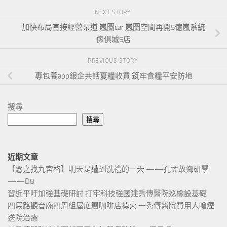
NEXT STORY
加快布局直接經營渠道 嵐圖car 嵐圖空間再開5億嵐系統
傢俱城5店
PREVIOUS STORY
專包養app銀企共話夏糧收買 筑牢食糧平安防地
搜尋
搜尋
近期文章
【念之找九宮格】明天是遭到洗禮的一天 ——孔孟故鄉研學
——D8
習近平吁加強基礎研討 打牢科技強國建秀傳醫院巡檢設基礎
四馬路觀音廟四周組屋底層咖啡店掉火 一秀傳醫院費用人嗆煙
送院治療