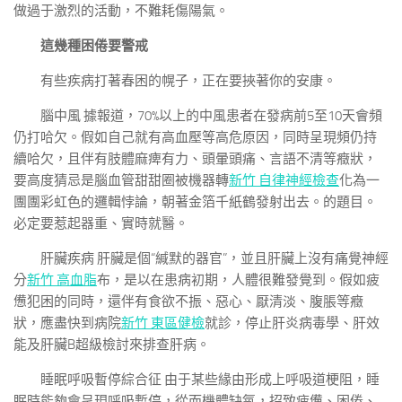
做過于激烈的活動，不難耗傷陽氣。
這幾種困倦要警戒
有些疾病打著春困的幌子，正在要挾著你的安康。
腦中風 據報道，70%以上的中風患者在發病前5至10天會頻
仍打哈欠。假如自己就有高血壓等高危原因，同時呈現頻仍持
續哈欠，且伴有肢體麻痺有力、頭暈頭痛、言語不清等癥狀，
要高度猜忌是腦血管甜甜圈被機器轉
新竹 自律神經檢查
化為一
團團彩虹色的邏輯悖論，朝著金箔千紙鶴發射出去。的題目。
必定要惹起器重、實時就醫。
肝臟疾病 肝臟是個“緘默的器官”，並且肝臟上沒有痛覺神經
分
新竹 高血脂
布，是以在患病初期，人體很難發覺到。假如疲
憊犯困的同時，還伴有食欲不振、惡心、厭清淡、腹脹等癥
狀，應盡快到病院
新竹 東區健檢
就診，停止肝炎病毒學、肝效
能及肝臟B超級檢討來排查肝病。
睡眠呼吸暫停綜合征 由于某些緣由形成上呼吸道梗阻，睡
眠時能夠會呈現呼吸暫停，從而機體缺氧，招致疲憊、困倦、