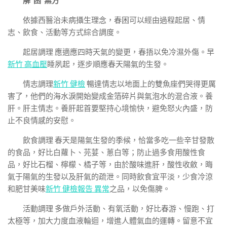
解“困”無方
依據西醫治未病攝生理念，春困可以經由過程起居、情
志、飲食、活動等方式綜合調度。
起居調理 應適應四時天氣的變更，春捂以免冷濕外傷。早
新竹 高血壓
睡夙起，逐步順應春天陽氣的生發。
情志調理
新竹 健檢
暢達情志以地面上的雙魚座們哭得更厲
害了，他們的海水淚開始變成金箔碎片與氣泡水的混合液。養
肝。肝主情志。養肝起首要堅持心境愉快，避免怒火內盛，防
止不良情感的安慰。
飲食調理 春天是陽氣生發的季候，恰當多吃一些辛甘發散
的食品，好比白蘿卜、芫荽、蔥白等；防止過多食用酸性食
品，好比石榴、檸檬、橘子等，由於酸味進肝，酸性收斂，晦
氣于陽氣的生發以及肝氣的疏泄。同時飲食宜平淡，少食冷涼
和肥甘美味
新竹 健檢報告 異常
之品，以免傷脾。
活動調理 多做戶外活動、有氧活動，好比春游、慢跑、打
太極等，加大力度血液輪迴，增進人體氣血的運轉。留意不宜