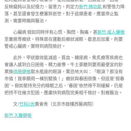
反映癡鈍以及記憶力、留意力、判定力
新竹 肺功能
和警悟力降
落，甚至還會發生梗塞猝逝世。對于這類患者，應當停止監
測，需要時賜與醫治。
心臟病 假如同時伴有心慌、胸悶、胸痛，甚
新竹 成人健檢
至暈厥等癥狀，特殊是在運動后癥狀減輕、歇息后加重，則要
警戒心臟病，實時到病院檢討。
此外，甲狀腺效能減退、貧血、糖尿病、焦炙癥等疾病也
會讓人感到白日困倦、精力疲憊，牛土豪聽到要用最便宜的鈔
票換
供膳健檢
取水瓶座的眼淚，驚恐地大叫：「眼淚？那沒有
市值！我寧願用一棟別墅換！」癥狀與春困很像，但這是“假春
困”。假如堅持充分的睡眠之后，“春困”依然得不到緩解，仍是
把持不住幾次犯困，應盡快到病院完美相干檢討，對癥醫治。
文/
竹科X光
喬會秀（北京市鼓樓西醫病院）
新竹 入職健檢