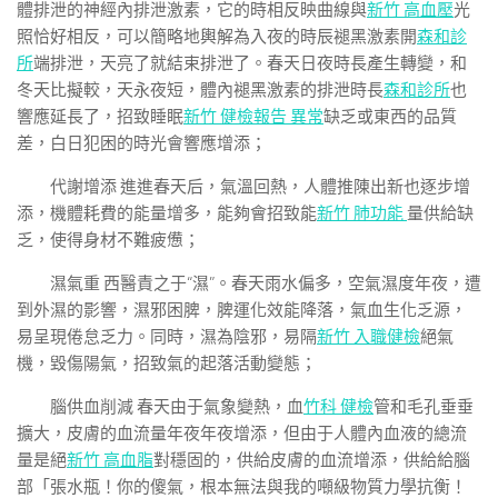
體排泄的神經內排泄激素，它的時相反映曲線與
新竹 高血壓
光
照恰好相反，可以簡略地輿解為入夜的時辰褪黑激素開
森和診
所
端排泄，天亮了就結束排泄了。春天日夜時長產生轉變，和
冬天比擬較，天永夜短，體內褪黑激素的排泄時長
森和診所
也
響應延長了，招致睡眠
新竹 健檢報告 異常
缺乏或東西的品質
差，白日犯困的時光會響應增添；
代謝增添 進進春天后，氣溫回熱，人體推陳出新也逐步增
添，機體耗費的能量增多，能夠會招致能
新竹 肺功能
量供給缺
乏，使得身材不難疲憊；
濕氣重 西醫責之于“濕”。春天雨水偏多，空氣濕度年夜，遭
到外濕的影響，濕邪困脾，脾運化效能降落，氣血生化乏源，
易呈現倦怠乏力。同時，濕為陰邪，易隔
新竹 入職健檢
絕氣
機，毀傷陽氣，招致氣的起落活動變態；
腦供血削減 春天由于氣象變熱，血
竹科 健檢
管和毛孔垂垂
擴大，皮膚的血流量年夜年夜增添，但由于人體內血液的總流
量是絕
新竹 高血脂
對穩固的，供給皮膚的血流增添，供給給腦
部「張水瓶！你的傻氣，根本無法與我的噸級物質力學抗衡！