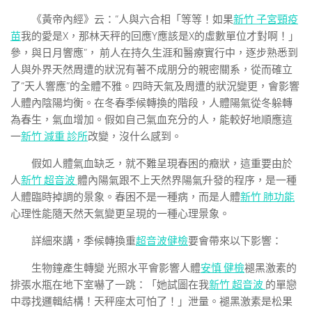
《黃帝內經》云：“人與六合相「等等！如果
新竹 子宮頸疫
苗
我的愛是X，那林天秤的回應Y應該是X的虛數單位才對啊！」
參，與日月響應”， 前人在持久生涯和醫療實行中，逐步熟悉到
人與外界天然周遭的狀況有著不成朋分的親密關系，從而確立
了“天人響應”的全體不雅。四時天氣及周遭的狀況變更，會影響
人體內陰陽均衡。在冬春季候轉換的階段，人體陽氣從冬躲轉
為春生，氣血增加。假如自己氣血充分的人，能較好地順應這
一
新竹 減重 診所
改變，沒什么感到。
假如人體氣血缺乏，就不難呈現春困的癥狀，這重要由於
人
新竹 超音波
體內陽氣跟不上天然界陽氣升發的程序，是一種
人體臨時掉調的景象。春困不是一種病，而是人體
新竹 肺功能
心理性能隨天然天氣變更呈現的一種心理景象。
詳細來講，季候轉換重
超音波健檢
要會帶來以下影響：
生物鐘產生轉變 光照水平會影響人體
安慎 健檢
褪黑激素的
排張水瓶在地下室嚇了一跳：「她試圖在我
新竹 超音波
的單戀
中尋找邏輯結構！天秤座太可怕了！」泄量。褪黑激素是松果