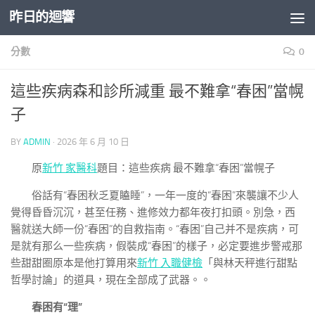
昨日的迴響
Skip to content
分數
0
這些疾病森和診所減重 最不難拿“春困”當幌
子
BY
ADMIN
·
2026 年 6 月 10 日
原
新竹 家醫科
題目：這些疾病 最不難拿“春困”當幌子
俗話有“春困秋乏夏瞌睡”，一年一度的“春困”來襲讓不少人
覺得昏昏沉沉，甚至任務、進修效力都年夜打扣頭。別急，西
醫就送大師一份“春困”的自救指南。“春困”自己并不是疾病，可
是就有那么一些疾病，假裝成“春困”的樣子，必定要進步警戒那
些甜甜圈原本是他打算用來
新竹 入職健檢
「與林天秤進行甜點
哲學討論」的道具，現在全部成了武器。。
春困有“理”