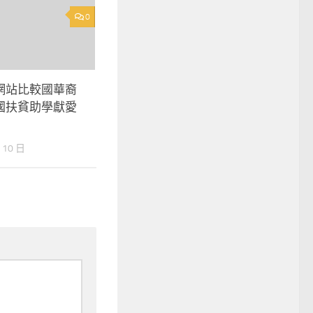
0
網站比較國華裔
國扶貧助學獻愛
 10 日