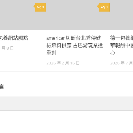
0
0
包養網站觸點
american切斷台北秀傳健
德一包養
檢燃料供應 古巴游玩業遭
華報酬中
3 月 8 日
重創
心
2026 年 2 月 16 日
2026 年 7 月
言