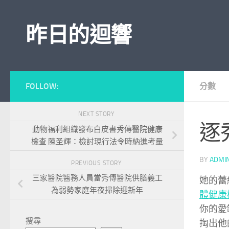
Skip to content
昨日的迴響
FOLLOW:
分數
NEXT STORY
逐
動物福利組織發布白皮書秀傳醫院健康
檢查 陳圣輝：檢討現行法令時納進考量
BY
ADMI
PREVIOUS STORY
三家醫院醫務人員當秀傳醫院供膳義工
她的蕾
為弱勢家庭年夜掃除迎新年
體健康
你的愛
搜尋
掏出他