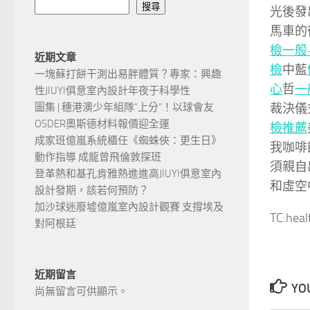
搜尋
光後發
馬車的
檢
一般
近期文章
檢
中藍
一塊蘇打餅干測出易胖體質？專家：興趣
心
哲
一
性JIUYI俱意室內設計年夜于科學性
裁決儀
圖集 | 穗港澳少年組隊“上分“！以球會友
OSDER奧斯德材料報價迎全運
檢推薦
成家班億嵐系統櫃任《蜘蛛俠：更生日》
我咖啡
動作指導 成龍曾飛倫敦探班
須親自
登革熱和基孔肯雅熱進進高JIUYI俱意室內
和虛空
設計發期，該若何預防？
加沙球迷廢墟億嵐室內設計觀賽 支撐埃及
TC:hea
對阿根廷
近期留言
YOU
尚無留言可供顯示。