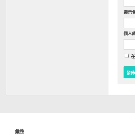
顯示
個人
在
彙整