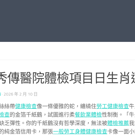
秀傳醫院體檢項目日生肖
N
·
2026 年 2 月 10 日
絲絲帶
健康檢查
像一條優雅的蛇，纏繞住
勞工健康檢查
牛
檢查
的金箔千紙鶴，試圖進行柔
餐飲業體檢
性制衡。「牛
缺乏彈性。你的千紙鶴沒有哲學深度，無法被
體檢推薦
我
的純金箔信用卡，那張
一般勞工身體健康檢查
卡像一面小