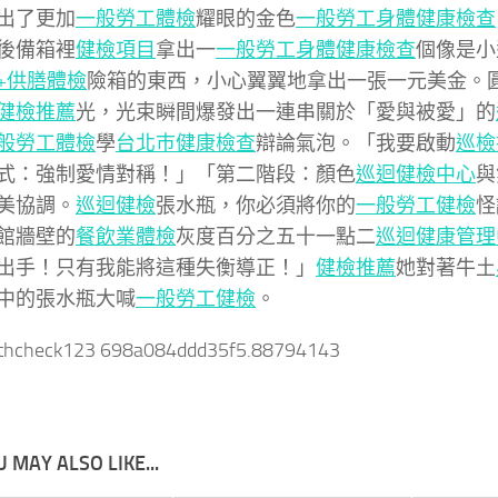
出了更加
一般勞工體檢
耀眼的金色
一般勞工身體健康檢查
後備箱裡
健檢項目
拿出一
一般勞工身體健康檢查
個像是小
+供膳體檢
險箱的東西，小心翼翼地拿出一張一元美金。
健檢推薦
光，光束瞬間爆發出一連串關於「愛與被愛」的
般勞工體檢
學
台北巿健康檢查
辯論氣泡。「我要啟動
巡檢
式：強制愛情對稱！」「第二階段：顏色
巡迴健檢中心
與
美協調。
巡迴健檢
張水瓶，你必須將你的
一般勞工健檢
怪
館牆壁的
餐飲業體檢
灰度百分之五十一點二
巡迴健康管理
出手！只有我能將這種失衡導正！」
健檢推薦
她對著牛土
中的張水瓶大喊
一般勞工健檢
。
lthcheck123 698a084ddd35f5.88794143
 MAY ALSO LIKE...