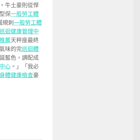
。牛土豪則從悍
型保
一般勞工體
圓規刺
一般勞工體
巡迴健康管理中
推薦
天秤座最終
氣味的完
巡迴體
誕藍色，調配成
中心
。」「我必
身體健康檢查
豪