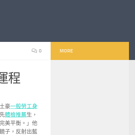
0
MORE
運程
土豪
一般勞工身
先
體檢推薦
生，
完美平衡。」他
鏡子，反射出藍