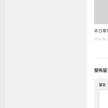
本日專
2026 年 
發佈留
留言
*