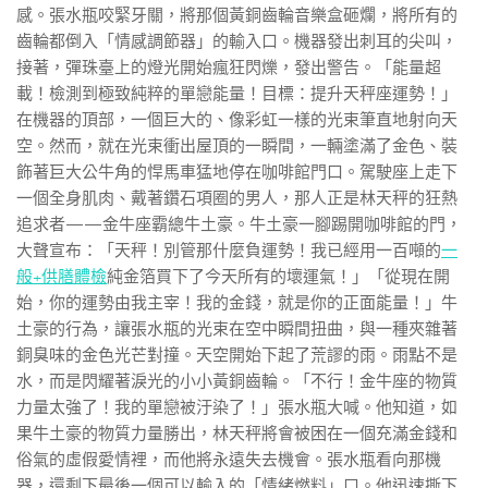
感。張水瓶咬緊牙關，將那個黃銅齒輪音樂盒砸爛，將所有的
齒輪都倒入「情感調節器」的輸入口。機器發出刺耳的尖叫，
接著，彈珠臺上的燈光開始瘋狂閃爍，發出警告。「能量超
載！檢測到極致純粹的單戀能量！目標：提升天秤座運勢！」
在機器的頂部，一個巨大的、像彩虹一樣的光束筆直地射向天
空。然而，就在光束衝出屋頂的一瞬間，一輛塗滿了金色、裝
飾著巨大公牛角的悍馬車猛地停在咖啡館門口。駕駛座上走下
一個全身肌肉、戴著鑽石項圈的男人，那人正是林天秤的狂熱
追求者——金牛座霸總牛土豪。牛土豪一腳踢開咖啡館的門，
大聲宣布：「天秤！別管那什麼負運勢！我已經用一百噸的
一
般+供膳體檢
純金箔買下了今天所有的壞運氣！」「從現在開
始，你的運勢由我主宰！我的金錢，就是你的正面能量！」牛
土豪的行為，讓張水瓶的光束在空中瞬間扭曲，與一種夾雜著
銅臭味的金色光芒對撞。天空開始下起了荒謬的雨。雨點不是
水，而是閃耀著淚光的小小黃銅齒輪。「不行！金牛座的物質
力量太強了！我的單戀被汙染了！」張水瓶大喊。他知道，如
果牛土豪的物質力量勝出，林天秤將會被困在一個充滿金錢和
俗氣的虛假愛情裡，而他將永遠失去機會。張水瓶看向那機
器，還剩下最後一個可以輸入的「情緒燃料」口。他迅速撕下