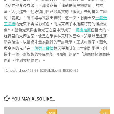
了貼在他背後衣領上，那張寫著「我就是個單戀傻瓜」的標
籤，丟了進去。他必須用自己最真實的「傻氣」去對抗金牛座
的「霸氣」！調節器再次發出轟鳴，這一次，射向天空
一般勞
工體檢
的光束不再是彩虹色，而是充滿了水瓶座特有的怪誕藍
色**。藍色光束與金色光芒在空中形成了一
體檢推薦
個巨大的、
旋轉著的太極圖案，像是在爭奪林天秤的靈魂。這場以星座運
勢為賭注、以單戀能量為武器的荒唐戰爭，正式打響了。藍色
與金色的光芒在
一般勞工健檢
林天秤咖啡館上空劇烈衝撞，創
造出一個不斷旋轉的怪異氣旋。她的目的是**「讓兩個極端同時
停止，達到零的境界」。
TC:healthcheck123 69f6234fb3be48.18330462
YOU MAY ALSO LIKE...
0
0