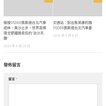
梭梭OSDER奧斯德台北汽車
交通站：對出售英康的擔
成林、黃沙止步，世界首條
OSDER奧斯德台北汽車憂
環戈壁鐵路背后的“治沙天
2026 年 2 月 8 日
團”
2026 年 5 月 20 日
發佈留言
留言
*