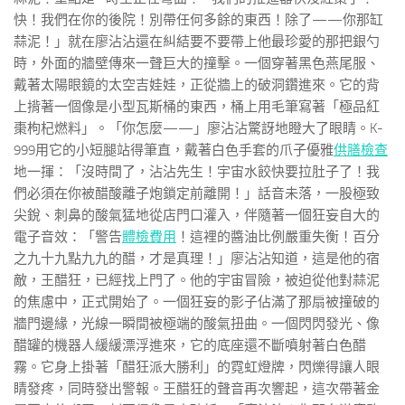
快！我們在你的後院！別帶任何多餘的東西！除了——你那缸
蒜泥！」就在廖沾沾還在糾結要不要帶上他最珍愛的那把銀勺
時，外面的牆壁傳來一聲巨大的撞擊。一個穿著黑色燕尾服、
戴著太陽眼鏡的太空吉娃娃，正從牆上的破洞鑽進來。它的背
上揹著一個像是小型瓦斯桶的東西，桶上用毛筆寫著「極品紅
棗枸杞燃料」。「你怎麼——」廖沾沾驚訝地瞪大了眼睛。K-
999用它的小短腿站得筆直，戴著白色手套的爪子優雅
供膳檢查
地一揮：「沒時間了，沾沾先生！宇宙水餃快要拉肚子了！我
們必須在你被醋酸離子炮鎖定前離開！」話音未落，一股極致
尖銳、刺鼻的酸氣猛地從店門口灌入，伴隨著一個狂妄自大的
電子音效：「警告
體檢費用
！這裡的醬油比例嚴重失衡！百分
之九十九點九九的醋，才是真理！」廖沾沾知道，這是他的宿
敵，王醋狂，已經找上門了。他的宇宙冒險，被迫從他對蒜泥
的焦慮中，正式開始了。一個狂妄的影子佔滿了那扇被撞破的
牆門邊緣，光線一瞬間被極端的酸氣扭曲。一個閃閃發光、像
醋罐的機器人緩緩漂浮進來，它的底座還不斷噴射著白色醋
霧。它身上掛著「醋狂派大勝利」的霓虹燈牌，閃爍得讓人眼
睛發疼，同時發出警報。王醋狂的聲音再次響起，這次帶著金