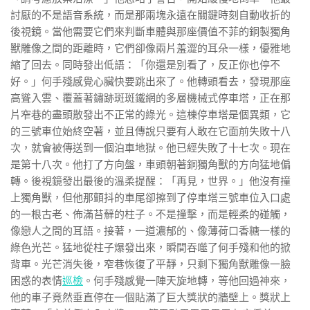
討厭的不是語音系統，而是那兩塊永遠在關鍵時刻自動收折的
後視鏡。當他需要它們來判斷車體與那座價值不菲的銅製獨角
獸雕像之間的距離時，它們卻像兩片羞澀的耳朵一樣，優雅地
縮了回去。同時發出低語：「你還是別看了，反正你也停不
好。」何手殘感覺心臟快要跳出來了。他轉頭看去，發現那座
高聳入雲、覆蓋著鏽跡斑斑鐵網的多層機械式停車塔，正在那
片窄巷的盡頭散發出不正常的綠光。這棟停車塔是個異類，它
的三號車位始終空著，並且傳說只要有人敢在它面前失敗十八
次，就會被傳送到一個泊車地獄。他已經失敗了十七次。現在
是第十八次。他打了方向盤，車頭朝著銅獨角獸的方向猛地偏
轉。後視鏡發出最後的溫柔提醒：「再見，世界。」他沒有撞
上獨角獸，但他那顫抖的車尾卻擦到了停車塔三號車位入口處
的一根古老、佈滿苔蘚的柱子。不是撞擊，而是輕柔的碰觸，
像戀人之間的耳語。接著，一道濃郁的、像薄荷口香糖一樣的
綠色光芒。猛地從柱子爆發出來，瞬間吞噬了何手殘和他的掀
背車。光芒消失後，窄巷恢復了平靜，只剩下獨角獸雕像一臉
困惑的表情
巡檢
。何手殘感覺一陣天旋地轉，等他回過神來，
他的車子竟然垂直停在一個貼滿了巨大獎狀的牆壁上。獎狀上