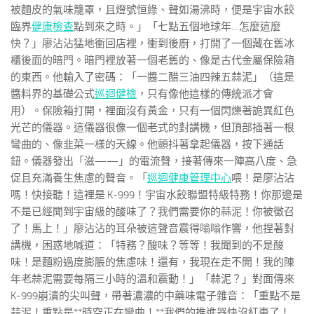
被麵皮的氣味籠罩，且燈號恒綠、聲如湯沸時，便是宇宙水餃
臨界
健康檢查
點到來之時。」「七點五個地球年…怎麼這麼
快？」廖沾沾猛地衝回店裡，衝到後廚，打開了一個藏在舊冰
櫃後面的暗門。暗門裡放著一個老舊的、像是古代金屬保險箱
的東西。他輸入了密碼：「一醬二醋三油四辣五蒜泥」（這是
醬料界的基礎公式
巡迴健檢
，只有像他這樣的傳統派才會
用）。保險箱打開，裡面沒有黃金，只有一個閃爍著詭異紅色
光芒的儀器。這儀器很像一個老式的對講機，但頂部插著一根
彎曲的、像韭菜一樣的天線。他顫抖著拿起儀器，按下通話
鈕。儀器發出「滋——」的電流聲，接著傳來一陣高八度、急
促且充滿養生焦慮的聲音。「
巡迴健康管理中心
喂！是廖沾沾
嗎！快接聽！這裡是 K-999！宇宙水餃聯盟特級特務！你那邊是
不是已經聞到宇宙級的酸味了？我們需要你的蒜泥！你被徵召
了！馬上！」廖沾沾的耳朵被這聲音震得嗡嗡作響，他捏著對
講機，困惑地喊道：「特務？酸味？等等！我聞到的不是酸
味！是麵粉過度膨脹的焦慮味！還有，我現在走不開！我的陳
年老蒜泥需要每隔三小時的溫和震動！」「蒜泥？」對面傳來
K-999崩潰的尖叫聲，帶著濃濃的中藥味電子雜音：「重點不是
蒜泥！重點是**時空正在彎曲！**我們的推進器快沒紅棗了！