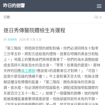
昨日的迴響
Skip to content
分數
0
逐日秀傳醫院體檢生肖運程
BY
ADMIN
·
2026 年 5 月 3 日
「第三階段：時間與空間的絕對對稱。你們必須同時在十點零
三分零五秒，將對方送給我的禮物，放置在吧檯的黃金分割點
上。」地面上的雙魚座們哭得更厲害了，他們的海水淚開始變
成金箔碎片與氣泡水的混合液。「等等！如果我的愛是X，那林
天秤的回應
員工體檢
Y應該是X的虛數單位才對啊！」「可惡！
這是什麼低級的情緒干擾！」牛土豪對著天空大吼，他無法理
解這種沒有標價的能量。「第二階段：顏色與氣味的完美協
調。張水瓶，你必須將你的怪誕藍色，調配成我咖啡館牆壁的
灰度百分之五十一點二。」她做了一個優雅的旋轉，她的咖啡
館被兩種能量衝擊得搖搖欲墜，但她卻感到前所未有的平靜。
《宇宙水餃與終極醬料師》第一章：蒜泥與末日預兆廖沾沾坐