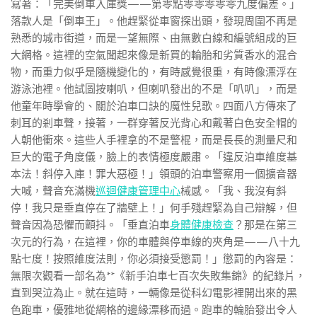
寫著：「完美倒車入庫獎——第零點零零零零零九度偏差。」
落款人是「倒車王」。他趕緊從車窗探出頭，發現周圍不再是
熟悉的城市街道，而是一望無際、由無數白線和編號組成的巨
大網格。這裡的空氣聞起來像是新買的輪胎和劣質香水的混合
物，而重力似乎是隨機變化的，有時感覺很重，有時像漂浮在
游泳池裡。他試圖按喇叭，但喇叭發出的不是「叭叭」，而是
他童年時學會的、關於泊車口訣的魔性兒歌。四面八方傳來了
刺耳的剎車聲，接著，一群穿著反光背心和戴著白色安全帽的
人朝他衝來。這些人手裡拿的不是警棍，而是長長的測量尺和
巨大的電子角度儀，臉上的表情極度嚴肅。「違反泊車維度基
本法！斜停入庫！罪大惡極！」領頭的泊車警察用一個擴音器
大喊，聲音充滿機
巡迴健康管理中心
械感。「我、我沒有斜
停！我只是垂直停在了牆壁上！」何手殘趕緊為自己辯解，但
聲音因為恐懼而顫抖。「垂直泊車
身體健康檢查
？那是在第三
次元的行為，在這裡，你的車體與停車線的夾角是——八十九
點七度！按照維度法則，你必須接受懲罰！」懲罰的內容是：
無限次觀看一部名為**《新手泊車七百次失敗集錦》的紀錄片，
直到哭泣為止。就在這時，一輛像是從科幻電影裡開出來的黑
色跑車，優雅地從網格的邊緣漂移而過。跑車的輪胎發出令人