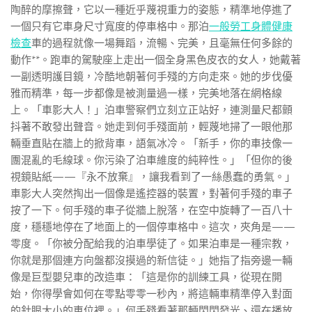
陶醉的摩擦聲，它以一種近乎蔑視重力的姿態，精準地停進了
一個只有它車身尺寸寬度的停車格中。那泊
一般勞工身體健康
檢查
車的過程就像一場舞蹈，流暢、完美，且毫無任何多餘的
動作**。跑車的駕駛座上走出一個全身黑色皮衣的女人，她戴著
一副透明護目鏡，冷酷地朝著何手殘的方向走來。她的步伐優
雅而精準，每一步都像是被測量過一樣，完美地落在網格線
上。「車影大人！」泊車警察們立刻立正站好，連測量尺都顫
抖著不敢發出聲音。她走到何手殘面前，輕蔑地掃了一眼他那
輛垂直貼在牆上的掀背車，語氣冰冷。「新手，你的車技像一
團混亂的毛線球。你污染了泊車維度的純粹性。」「但你的後
視鏡貼紙——『永不放棄』，讓我看到了一絲愚蠢的勇氣。」
車影大人突然掏出一個像是遙控器的裝置，對著何手殘的車子
按了一下。何手殘的車子從牆上脫落，在空中旋轉了一百八十
度，穩穩地停在了地面上的一個停車格中。這次，夾角是——
零度。「你被分配給我的泊車學徒了。如果泊車是一種宗教，
你就是那個連方向盤都沒摸過的新信徒。」她指了指旁邊一輛
像是巨型嬰兒車的改造車：「這是你的訓練工具，從現在開
始，你得學會如何在零點零零一秒內，將這輛車精準停入對面
的針眼大小的車位裡。」何手殘看著那輛閃閃發光、還在播放