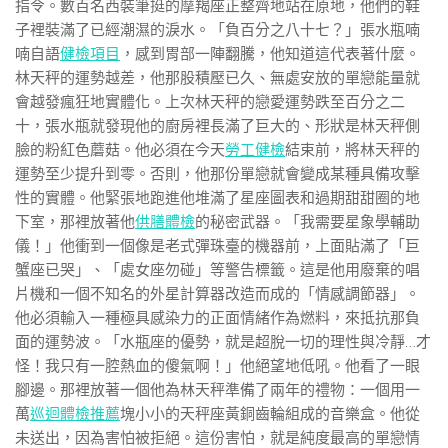
指令。數百名西裝筆挺的摩羯座正整齊地站在原地，他們的鞋
子裡裝滿了已經潮濕的淚水。「負百分之八十七？」張水瓶喃
喃自語
健檢項目
，感到胃部一陣翻騰，他知道這代表著什麼。
林天秤的運勢越差，他那股積壓已久、無處安放的單戀能量就
會越發瘋狂地實體化。上次林天秤的戀愛運勢跌至百分之二
十，張水瓶就發現他的廚房裡長滿了巨大的、形狀是林天秤側
臉的粉紅色蘑菇。他必須在今天
勞工健檢
結束前，將林天秤的
運勢至少提升到零。否則，他那份單戀就會變成某種具備攻擊
性的實體。他緊張地跑進他堆滿了星座圖表和過期甜甜圈的地
下室，那裡放著他
供膳體檢
的秘密武器。「我需要星象學輔助
儀！」他衝到一個像是老式彈珠臺的機器前，上面貼滿了「巨
蟹座已哭」、「處女座勿碰」等警告標籤。這是他用廢棄的唱
片機和一個不知名的外星計算器改造而成的「情感調節器」。
他必須輸入一種極具感染力的正面情緒作為燃料，來抵抗那負
面的運勢波。「水瓶座的優勢，就是超脫一切的理性與冷靜…才
怪！我只有一腔熱血的傻氣啊！」他絕望地低吼。他看了一眼
腳邊。那裡放著一個他為林天秤準備了兩年的禮物：一個用一
萬
巡迴體檢推薦
塊小小的天秤座黃銅齒輪組成的音樂盒。他從
未送出，因為害怕被拒絕。這份害怕，就是純度最高的單戀情