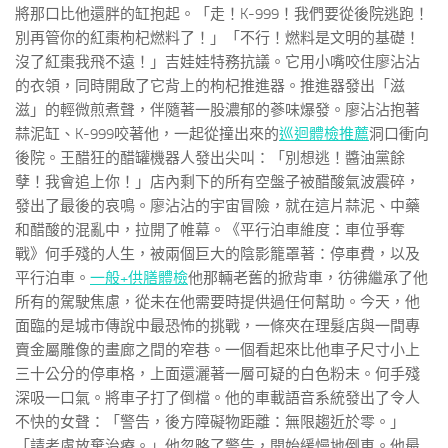
將那口比他還胖的缸抱起。「走！K-999！我們要從後院逃跑！
別再管你的紅棗枸杞燃料了！」「不行！燃料是文明的基礎！
沒了紅棗我飛不遠！」吉娃娃特務抗議。它用小嘴咬住廖沾沾
的衣領，同時開啟了它背上的枸杞推進器。推進器發出「滋
滋」的輕微煎煮聲，伴隨著一股濃郁的蔘味爆發。廖沾沾抱著
蒜泥缸、K-999咬著他，一起從撞出來的
巡迴體檢推薦
洞口衝向
後院。王醋狂的醋罐機器人發出尖叫：「別想逃！醬油黨餘
孽！我會追上你！」店內剩下的所有空盤子被醋酸氣波震碎，
發出了最後的哀鳴。廖沾沾的宇宙冒險，就在這片蒜泥、中藥
和醋酸的混亂中，拉開了帷幕。《平行泊車維度：車位爭奪
戰》何手殘的人生，被兩個巨大的陰影籠罩著：停車費，以及
平行泊車。
一般+供膳體檢
他那輛老舊的掀背車，彷彿繼承了他
所有的駕駛焦慮，從未在他需要時提供過任何幫助。今天，他
面臨的是城市傳說中最恐怖的挑戰，一條夾在理髮店與一間專
賣金屬雕像的畫廊之間的窄巷。一個看起來比他車子尺寸小上
三十公分的停車格，上面還灑著一層可疑的白色粉末。何手殘
深吸一口氣。將車子打了倒檔。他的車載語音系統發出了令人
不快的女聲：「警告，後方障礙物距離：無限趨近於零。」
「請考慮放棄治療。」他忽略了警告，開始緩慢地倒車。他最