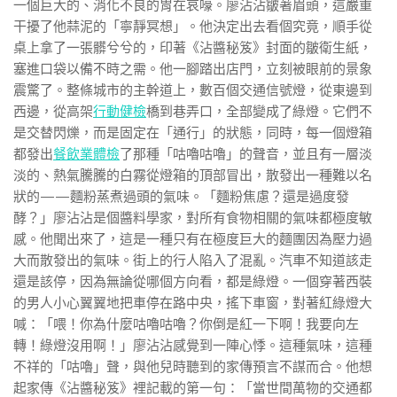
一個巨大的、消化不良的胃在哀嚎。廖沾沾皺著眉頭，這嚴重
干擾了他蒜泥的「寧靜冥想」。他決定出去看個究竟，順手從
桌上拿了一張髒兮兮的，印著《沾醬秘笈》封面的皺衛生紙，
塞進口袋以備不時之需。他一腳踏出店門，立刻被眼前的景象
震驚了。整條城市的主幹道上，數百個交通信號燈，從東邊到
西邊，從高架
行動健檢
橋到巷弄口，全部變成了綠燈。它們不
是交替閃爍，而是固定在「通行」的狀態，同時，每一個燈箱
都發出
餐飲業體檢
了那種「咕嚕咕嚕」的聲音，並且有一層淡
淡的、熱氣騰騰的白霧從燈箱的頂部冒出，散發出一種難以名
狀的——麵粉蒸煮過頭的氣味。「麵粉焦慮？還是過度發
酵？」廖沾沾是個醬料學家，對所有食物相關的氣味都極度敏
感。他聞出來了，這是一種只有在極度巨大的麵團因為壓力過
大而散發出的氣味。街上的行人陷入了混亂。汽車不知道該走
還是該停，因為無論從哪個方向看，都是綠燈。一個穿著西裝
的男人小心翼翼地把車停在路中央，搖下車窗，對著紅綠燈大
喊：「喂！你為什麼咕嚕咕嚕？你倒是紅一下啊！我要向左
轉！綠燈沒用啊！」廖沾沾感覺到一陣心悸。這種氣味，這種
不祥的「咕嚕」聲，與他兒時聽到的家傳預言不謀而合。他想
起家傳《沾醬秘笈》裡記載的第一句：「當世間萬物的交通都