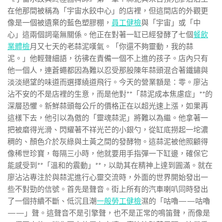
在他那間被稱為「宇宙水餃中心」的店裡，但這間店的外觀更
像是一個被遺棄的藍色塑膠棚，
員工健檢
與「宇宙」或「中
心」這兩個詞毫無關係。他正在對著一缸已經發酵了七個
餐飲
業體檢
月又七天的老蒜泥嘆氣。「你還不夠靈動，我的蒜
泥。」他輕聲細語，彷彿在責備一個不上進的孩子。店內只有
他一個人，連蒼蠅都因為難以忍受那股陳年蒜頭混合著鐵鏽與
淡淡絕望的味道而選擇繞道飛行。今天的營業額是：零。廖沾
沾不安的不是店裡的生意，而是他對**「蒜泥成本焦慮症」**的
深層恐懼。新鮮蒜頭每公斤的價格正在以超光速上漲，如果再
這樣下去，他引以為傲的「靈魂蒜泥」將難以為繼。他拿著一
把被磨得光滑、閃耀著不祥光芒的小銀勺，從缸底撈起一坨濃
稠的、顏色介於灰綠與土黃之間的發酵物。這蒜泥被他照顧得
像稀世珍寶，每隔三小時，他就要用手指彈一下缸邊，確保它
能感受到**「溫和的震動」**，以助其在精神上達到圓滿。就在
廖沾沾專注於與蒜泥進行心靈交流時，外面的世界開始發出一
些不對勁的信號。首先是聲音。街上所有的汽車喇叭同時發出
了一個持續不斷、低沉且潮
一般勞工健檢
濕的「咕嚕——咕嚕
——」聲。這聲音不是引擎聲，也不是正常的鳴笛聲，而像是