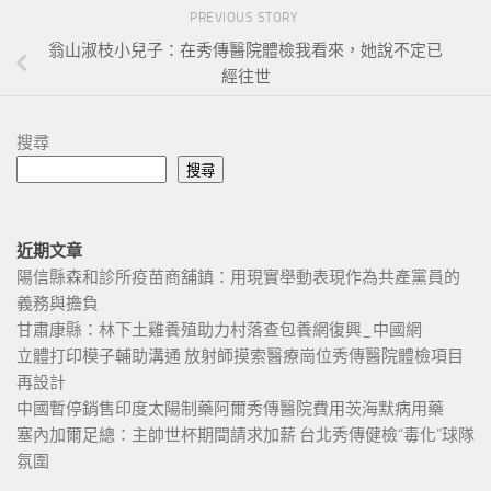
PREVIOUS STORY
翁山淑枝小兒子：在秀傳醫院體檢我看來，她說不定已
經往世
搜尋
搜尋
近期文章
陽信縣森和診所疫苗商舖鎮：用現實舉動表現作為共產黨員的
義務與擔負
甘肅康縣：林下土雞養殖助力村落查包養網復興_中國網
立體打印模子輔助溝通 放射師摸索醫療崗位秀傳醫院體檢項目
再設計
中國暫停銷售印度太陽制藥阿爾秀傳醫院費用茨海默病用藥
塞內加爾足總：主帥世杯期間請求加薪 台北秀傳健檢“毒化”球隊
氛圍