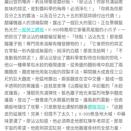
屬回音的嘲弄，刺耳得像是磨砂紙。「廖沾沾！你那充滿腐敗
氣味的蒜泥，是對醬料學的侮辱！必須淨化！」「你將為你那
百分之五的醬油，以及百分之九十五的邪惡蒜頭付出代價！」
醋罐機器人的頂端裂開，露出了一個巨大的管口，正在聚積藍
色光芒
一般勞工體檢
。K-999特務用它穿著燕尾服的小爪子，一
把抓住了廖沾沾的褲腳催促著他。「快點！沾沾先生！那是醋
酸離子炮！專門用來溶解有機發酵物的！」「它會把你的蒜泥
在零點一秒內變成無菌的、純淨的白醋！那是浩劫啊！」「不
准動我的蒜泥！」廖沾沾發出了醬料學家對待信仰般的怒吼。
他以一種專業包水餃的極限速度，從旁邊的麵粉堆中抓起了兩
團麵皮。麵皮被他用氣功般的捏製手法，瞬間擴大成直徑三公
尺的巨大麵皮。他猛地擲出，兩張麵皮在空中交疊，變成一個
半透明的防禦護盾。這就是家傳《沾醬秘笈》中記載的「水餃
皮護盾」，薄韌而充滿彈性。藍色離子炮光束猛烈地擊中麵皮
護盾，發出了一聲像是汽水開蓋的聲音。護盾劇烈震動，但奇
蹟般地擋住了攻擊，只是散發出濃郁的麵香
體檢項目
。「這麵
皮的延展性！完美！但撐不了太久！」K-999焦急地大喊，中藥
味更濃了。廖沾沾知道，他必須帶走他那缸陳年老蒜泥，那是
宇宙的希望。他跑到蒜泥缸前，使出他搬運食材的全部力量，