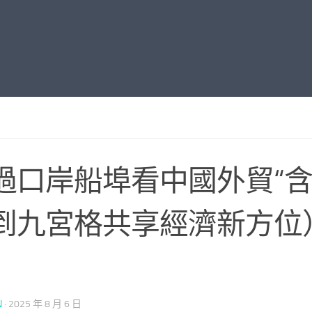
過口岸船埠看中國外貿“含
到九宮格共享經濟新方位
N
·
2025 年 8 月 6 日