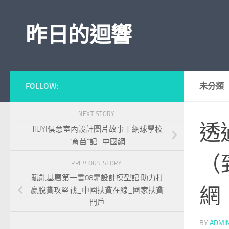
Skip to content
昨日的迴響
FOLLOW:
未分類
NEXT STORY
透
JIUYI俱意室內設計圖片故事丨網球學校
“育苗”記_中國網
（
PREVIOUS STORY
賦能基層第一書08靠設計模型記 助力打
網
贏脫貧攻堅戰_中國扶貧在線_國家扶貧
門戶
BY
ADMI