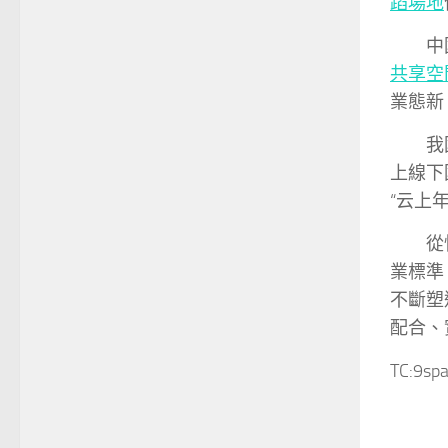
蹈場地
中
共享空
業態新
我
上線下
“云上
從
業標準
不斷塑
配合、
TC:9sp