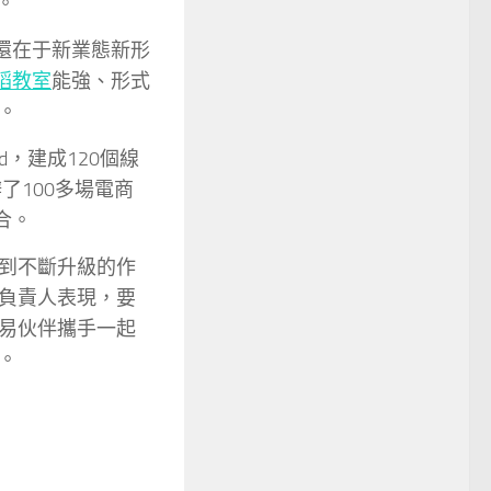
。
還在于新業態新形
蹈教室
能強、形式
。
d，建成120個線
了100多場電商
合。
到不斷升級的作
負責人表現，要
易伙伴攜手一起
。