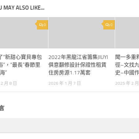
 MAY ALSO LIKE...
0
0
了“新甜心寶貝專包
2022年黑龍江省籌集JIUYI
聞一多重
”，“最長”春節里
俱意翻修設計保證性租賃
徑–文找
海”
住房房源1.17萬套
史–中國
12 月 8 日
2026 年 1 月 7 日
2025 年 2 月
言