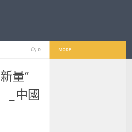
0
MORE
新量”
）_中國