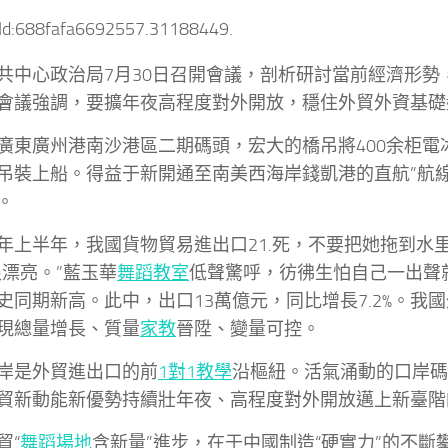
tId:688fafa6692557.31188449.
共中心政治局7月30日召開會議，剖析研討當前經濟形勢
會議強調，要擴年夜高程度對外開放，穩住外貿外資基礎
廣東廣州港南沙港區二期碼頭，宏大的橋吊將400余柜電
吊裝上船。得益于新開通至南美西海岸錢凱港的直航”航
。
年上半年，我國貨物貿易進出口21.死，不要把她拖到水里
很漂亮。”藍玉華
舞蹈教室
低聲驚呼，彷彿生怕自己一出聲
史同期新高。此中，出口13萬億元，同比增長7.2%。我
現總量增長、質量
家教
晉陞、變量可控。
岸是外貿進出口的前
1對1教學
沿樞紐。活氣涌動的口岸碼
貿新動能新優勢持續壯年夜、高程度對外開放邁上新臺階
貿“
舞蹈場地
含新量”進步，在于中國制造“硬實力”的不斷