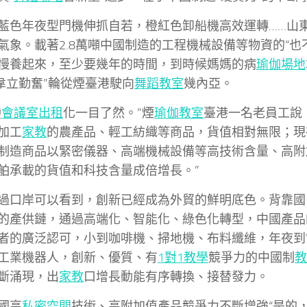
藍色年夜型門機伸抓自若，橙紅色卸船機高效運轉……山
氣象。載著2.8萬噸中國制造的工程機械設備等物資的“
慢養起來，至少要幾年的時間，到時候媽媽的病
瑜伽場地
“韋立勤奮”輪從煙臺港駛向
舞蹈教室
幾內亞。
變
會議室出租
化一目了然。”煙
瑜伽教室
臺港一名老員工說
加工
家教
的農產品、輕工紡織等商品，貨值相對無限；現
制造商品以緊密儀器、高端機械設備等高技術含量、高附
舶承載的貨值和科技含量成倍增長。”
過口岸可以看到，創新已經成為外貿的鮮明底色。背靠國
的產供鏈，通過高端化、智能化、綠色化轉型，中國產品
者的廣泛認可，小到咖啡機、掃地機、布料纖維，年夜到
工業機器人，創新、優質、有
1對1教學
競爭力的中國制
教
斷涌現，出
家教
口增長動能有序轉換、接替發力。
國高
私密空間
技術、高附加值產品競爭力不斷增強“是的，