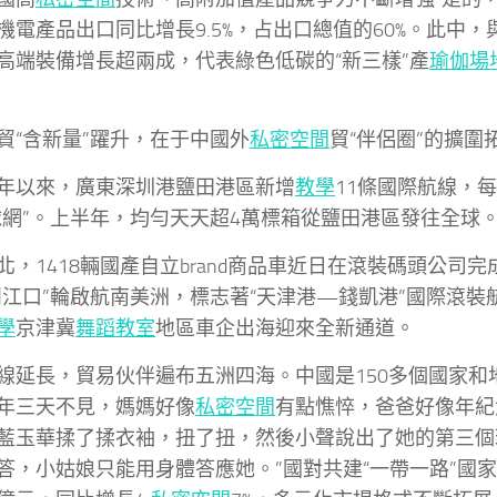
機電產品出口同比增長9.5%，占出口總值的60%。此中
高端裝備增長超兩成，代表綠色低碳的“新三樣”產
瑜伽場
。
貿“含新量”躍升，在于中國外
私密空間
貿“伴侶圈”的擴圍
年以來，廣東深圳港鹽田港區新增
教學
11條國際航線，
球網”。上半年，均勻天天超4萬標箱從鹽田港區發往全球
北，1418輛國產自立brand商品車近日在滾裝碼頭公司
閩江口”輪啟航南美洲，標志著“天津港—錢凱港”國際滾裝
學
京津冀
舞蹈教室
地區車企出海迎來全新通道。
線延長，貿易伙伴遍布五洲四海。中國是150多個國家和
年三天不見，媽媽好像
私密空間
有點憔悴，爸爸好像年紀
藍玉華揉了揉衣袖，扭了扭，然後小聲說出了她的第三個理
答，小姑娘只能用身體答應她。”國對共建“一帶一路”國家進