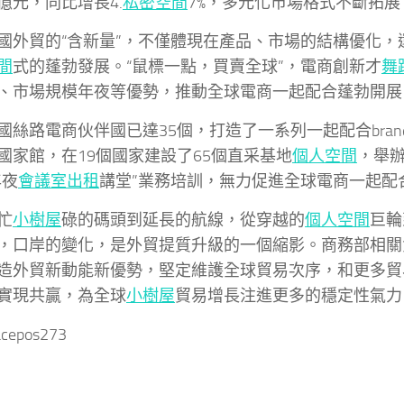
億元，同比增長4.
私密空間
7%，多元化市場格式不斷拓展
國外貿的“含新量”，不僅體現在產品、市場的結構優化，
間
式的蓬勃發展。“鼠標一點，買賣全球”，電商創新才
舞
、市場規模年夜等優勢，推動全球電商一起配合蓬勃開展
國絲路電商伙伴國已達35個，打造了一系列一起配合bran
國家館，在19個國家建設了65個直采基地
個人空間
，舉辦
年夜
會議室出租
講堂”業務培訓，無力促進全球電商一起配
忙
小樹屋
碌的碼頭到延長的航線，從穿越的
個人空間
巨輪
，口岸的變化，是外貿提質升級的一個縮影。商務部相關
造外貿新動能新優勢，堅定維護全球貿易次序，和更多貿
實現共贏，為全球
小樹屋
貿易增長注進更多的穩定性氣力
acepos273