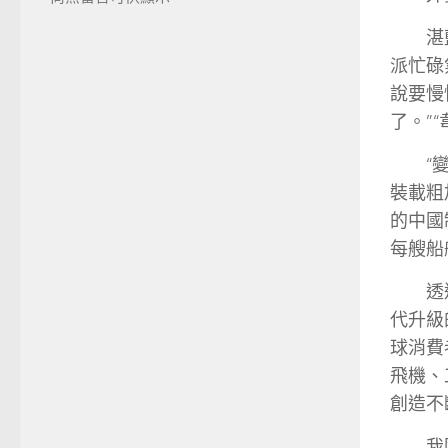
湛
派忙碌
說要慢
了。”
“
裝載粗
的中國
每艘船
透
代升級
球消費
飛機、
創造不
我