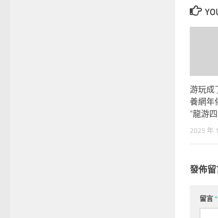
YOU
游玩成
養網年俗
“龍游四
2025 年 
發佈留
留言
*