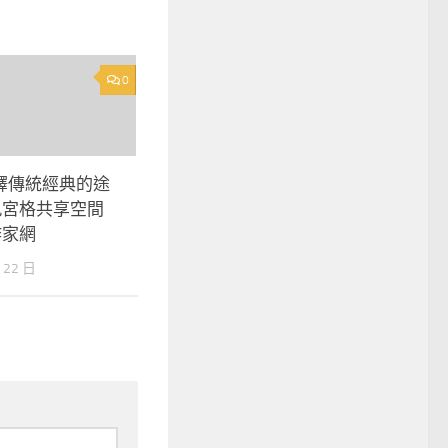
0
釋傳統經典的途
九宮格共享空間
作家網
 22 日