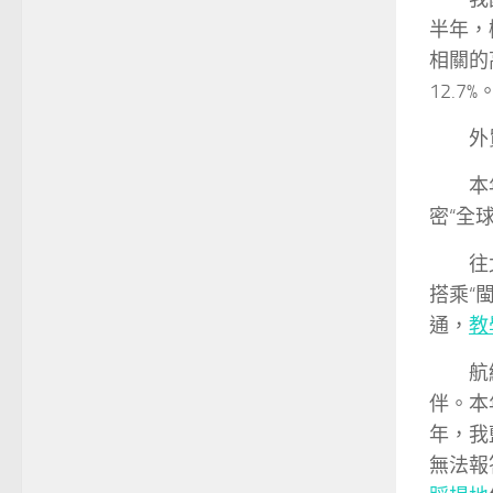
半年，
相關的
12.7%
外
本
密“全
往
搭乘“
通，
教
航
伴。本
年，我
無法報