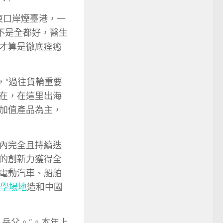
東口岸煙臺港，一
也不是全都好，醫生
才算是徹底痊癒
，“過往貨輪重要
在，在這里出海
加值產品為主，
內完全且持續迭
的創新力獲得全
電動汽車、船舶
學場地
造和中國
岳父。”。本年上