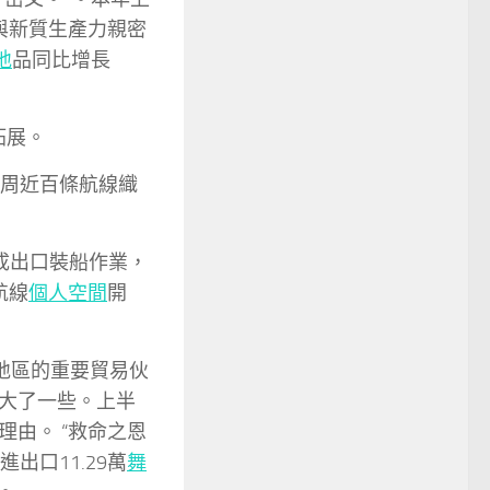
，與新質生產力親密
地
品同比增長
拓展。
每周近百條航線織
。
完成出口裝船作業，
航線
個人空間
開
地區的重要貿易伙
大了一些。上半
由。 “救命之恩
出口11.29萬
舞