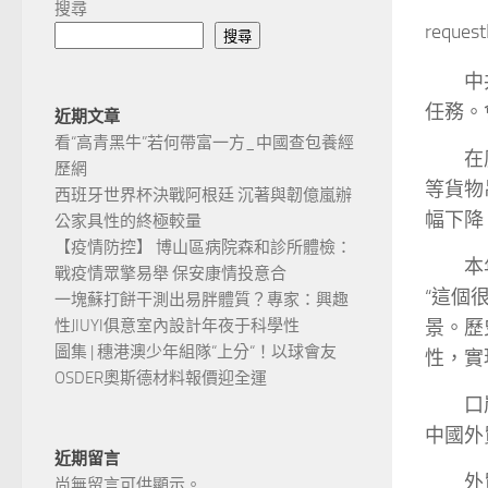
搜尋
reques
搜尋
中
任務。
近期文章
看“高青黑牛”若何帶富一方_中國查包養經
在
歷網
等貨物
西班牙世界杯決戰阿根廷 沉著與韌億嵐辦
幅下降
公家具性的終極較量
【疫情防控】 博山區病院森和診所體檢：
本
戰疫情眾擎易舉 保安康情投意合
“這個
一塊蘇打餅干測出易胖體質？專家：興趣
景。歷
性JIUYI俱意室內設計年夜于科學性
圖集 | 穗港澳少年組隊“上分“！以球會友
性，實
OSDER奧斯德材料報價迎全運
口
中國外
近期留言
外
尚無留言可供顯示。