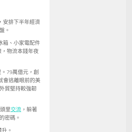
，安排下半年經濟
盤。
冰箱、小家電配件
線，物流本錢年夜
。79萬億元，創
就會逃離眼前的美
國外貿堅持較強韌
頭里
交流
，躲著
的密碼。
攀升。