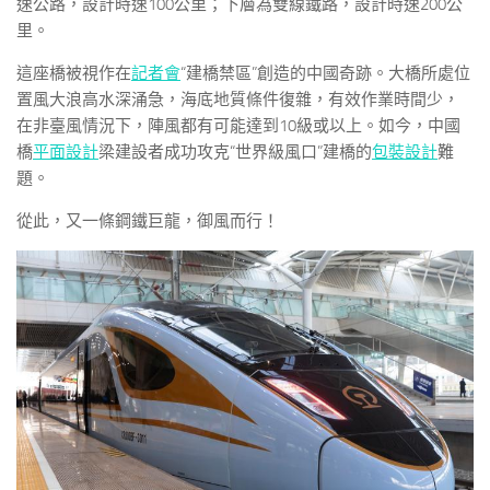
速公路，設計時速100公里；下層為雙線鐵路，設計時速200公
里。
這座橋被視作在
記者會
“建橋禁區”創造的中國奇跡。大橋所處位
置風大浪高水深涌急，海底地質條件復雜，有效作業時間少，
在非臺風情況下，陣風都有可能達到10級或以上。如今，中國
橋
平面設計
梁建設者成功攻克“世界級風口”建橋的
包裝設計
難
題。
從此，又一條鋼鐵巨龍，御風而行！