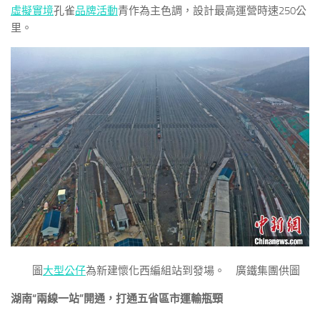
虛擬實境
孔雀
品牌活動
青作為主色調，設計最高運營時速250公
里。
圖
大型公仔
為新建懷化西編組站到發場。 廣鐵集團供圖
湖南“兩線一站”開通，打通五省區市運輸瓶頸