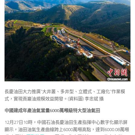
長慶油田大力推廣“大井叢、多井型、立體式、工廠化”作業模
式，實現頁巖油規模效益開發。(資料圖) 李忠斌 攝
中國建成年產油氣當量6000萬噸級特大型油氣田
12月27日10時，中國石油長慶油田生產指揮中心數字化顯示屏
顯示，油田油氣生產曲線跨上6000萬噸高點，達到6000.08萬噸