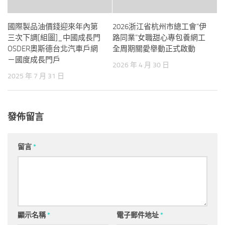
國際製品油價錢迎來年內第
2026浙江省杭州市總工會“伊
三次下調[組圖]_中國成長門
路同業”女職甜心專包養網工
OSDER奧斯德台北汽車戶網
全周期關愛舉動正式啟動
－國度成長門戶
2026 年 4 月 30 日
2025 年 7 月 31 日
發佈留言
留言
*
顯示名稱
*
電子郵件地址
*