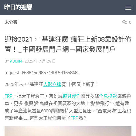
昨日的迴響
Skip to content
未分類
0
迎接2021，“基建狂魔”瘋狂上新08靠設計佈
置！_中國發展門戶網－國家發展門戶
BY
ADMIN
·
2025 年 7 月 24 日
requestId:68815e985713f8.59165848.
2020年末，“基建狂
人形立牌
魔”中國又上新了！
FRP
一批大工程竣工，京雄城
道具製作
際等多條
全息投影
鐵路通
車，更多“復興號”高鐵在祖國廣袤的大地上“貼地飛行”，還有建
成了年產油氣當量6000萬噸級特大型油氣田，“西電東送”工程也
有新成果……這些大工程你自豪了
FRP
嗎？