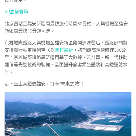
投入使用。
VR虛擬實境
北京西站至雄安新區間最快旅行時間50分鐘，大興機場至雄安
新區間最快19分鐘可達。
京雄城際鐵路大興機場至雄安新區段開通運營后，鐵路部門將
安排開行動車組列車16對
攤位設計
，初期最高運營時速300公
里。京雄城際鐵路廣泛運用基于大數據、云計算、新一代移動
通信等先進技術的裝備，全面提升旅客乘坐體驗和高鐵運維水
平。
走，坐上高鐵去雄安，打卡“未來之城”！