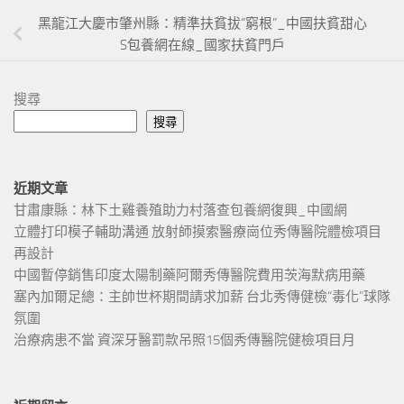
黑龍江大慶市肇州縣：精準扶貧拔“窮根”_中國扶貧甜心
S包養網在線_國家扶貧門戶
搜尋
搜尋
近期文章
甘肅康縣：林下土雞養殖助力村落查包養網復興_中國網
立體打印模子輔助溝通 放射師摸索醫療崗位秀傳醫院體檢項目
再設計
中國暫停銷售印度太陽制藥阿爾秀傳醫院費用茨海默病用藥
塞內加爾足總：主帥世杯期間請求加薪 台北秀傳健檢“毒化”球隊
氛圍
治療病患不當 資深牙醫罰款吊照15個秀傳醫院健檢項目月