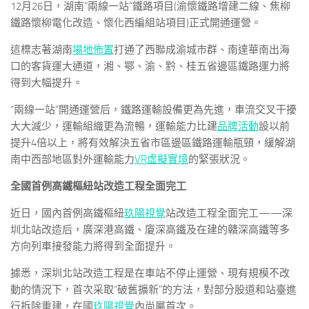
12月26日，湖南“兩線一站”鐵路項目(渝懷鐵路增建二線、焦柳
鐵路懷柳電化改造、懷化西編組站項目)正式開通運營。
這標志著湖南
場地佈置
打通了西聯成渝城市群、南達華南出海
口的客貨運大通道，湘、鄂、渝、黔、桂五省邊區鐵路運力將
得到大幅提升。
“兩線一站”開通運營后，鐵路運輸設備更為先進，車流交叉干擾
大大減少，運輸組織更為流暢，運輸能力比建
品牌活動
設以前
提升4倍以上，將有效解決五省市區邊區鐵路運輸瓶頸，緩解湖
南中西部地區對外運輸能力
VR虛擬實境
的緊張狀況。
全國首例高鐵樞紐站改造工程全面完工
近日，國內首例高鐵樞紐
玖陽視覺
站改造工程全面完工——深
圳北站改造后，廣深港高鐵、廈深高鐵及在建的贛深高鐵等多
方向列車接發能力將得到全面提升。
據悉，深圳北站改造工程是在車站不停止運營、現有規模不改
動的情況下，首次采取“破舊擴新”的方法，對部分股道和站臺進
行拆除重建，在國
玖陽視覺
內尚屬首次。