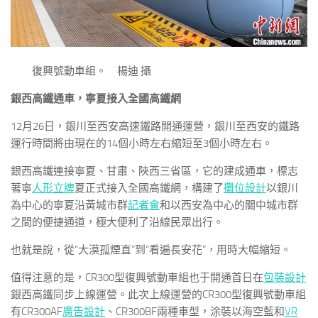
復興號動車組。 楊迪 攝
銀西高鐵通車，寧夏接入全國高鐵網
12月26日，銀川至西安高速鐵路開通運營，銀川至西安的鐵路
運行時間將由現在的14個小時左右縮短至3個小時左右。
銀西高鐵連接寧夏、甘肅、陜西三省區，它的建成通車，標志
著寧
人形立牌
夏正式接入全國高鐵網，構建了
攤位設計
以銀川
為中心的寧夏沿黃城市群
記者會
和以西安為中心的關中城市群
之間的便捷通道，極大便利了沿線民眾出行。
也就是說，從“大漠孤煙直”到“看遍長安花”，用時大幅縮短。
值得注意的是，CR300型復興號動車組也于開通首日在
包裝設計
銀西高鐵同步上線運營。此次上線運營的CR300型復興號動車組
有CR300AF
廣告設計
、CR300BF兩種車型，涂裝以海空藍和
VR