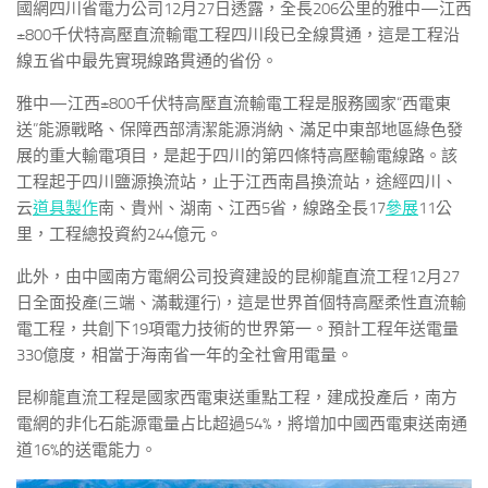
國網四川省電力公司12月27日透露，全長206公里的雅中—江西
±800千伏特高壓直流輸電工程四川段已全線貫通，這是工程沿
線五省中最先實現線路貫通的省份。
雅中—江西±800千伏特高壓直流輸電工程是服務國家“西電東
送”能源戰略、保障西部清潔能源消納、滿足中東部地區綠色發
展的重大輸電項目，是起于四川的第四條特高壓輸電線路。該
工程起于四川鹽源換流站，止于江西南昌換流站，途經四川、
云
道具製作
南、貴州、湖南、江西5省，線路全長17
參展
11公
里，工程總投資約244億元。
此外，由中國南方電網公司投資建設的昆柳龍直流工程12月27
日全面投產(三端、滿載運行)，這是世界首個特高壓柔性直流輸
電工程，共創下19項電力技術的世界第一。預計工程年送電量
330億度，相當于海南省一年的全社會用電量。
昆柳龍直流工程是國家西電東送重點工程，建成投產后，南方
電網的非化石能源電量占比超過54%，將增加中國西電東送南通
道16%的送電能力。