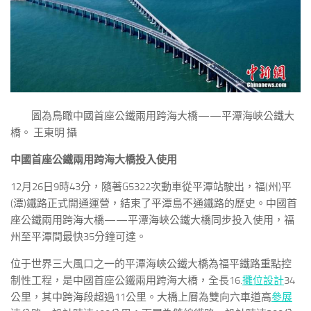
圖為鳥瞰中國首座公鐵兩用跨海大橋——平潭海峽公鐵大
橋。 王東明 攝
中國首座公鐵兩用跨海大橋投入使用
12月26日9時43分，隨著G5322次動車從平潭站駛出，福(州)平
(潭)鐵路正式開通運營，結束了平潭島不通鐵路的歷史。中國首
座公鐵兩用跨海大橋——平潭海峽公鐵大橋同步投入使用，福
州至平潭間最快35分鐘可達。
位于世界三大風口之一的平潭海峽公鐵大橋為福平鐵路重點控
制性工程，是中國首座公鐵兩用跨海大橋，全長16.
攤位設計
34
公里，其中跨海段超過11公里。大橋上層為雙向六車道高
參展