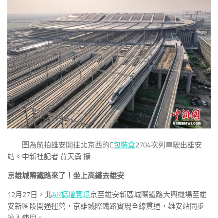
圖為航拍雄安開往北京西的C
包裝盒
2704次列車駛出雄安
站。中新社記者 賈天勇 攝
京雄城際鐵路來了！坐上高鐵去雄安
12月27日，北
AR擴增實境
京至雄安新區城際鐵路大興機場至雄
安新區段開通運營，京雄城際鐵路實現全線貫通，雄安站同步