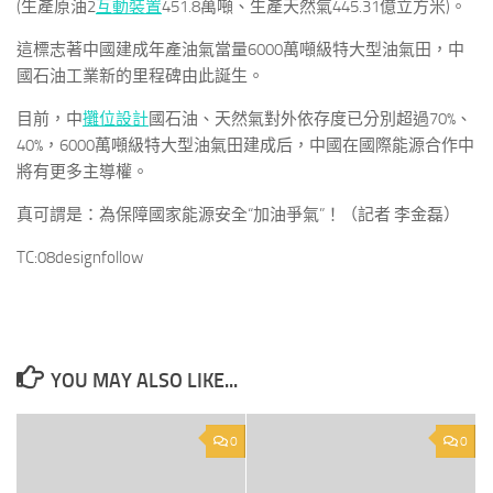
(生產原油2
互動裝置
451.8萬噸、生產天然氣445.31億立方米)。
這標志著中國建成年產油氣當量6000萬噸級特大型油氣田，中
國石油工業新的里程碑由此誕生。
目前，中
攤位設計
國石油、天然氣對外依存度已分別超過70%、
40%，6000萬噸級特大型油氣田建成后，中國在國際能源合作中
將有更多主導權。
真可謂是：為保障國家能源安全“加油爭氣”！（記者 李金磊）
TC:08designfollow
YOU MAY ALSO LIKE...
0
0