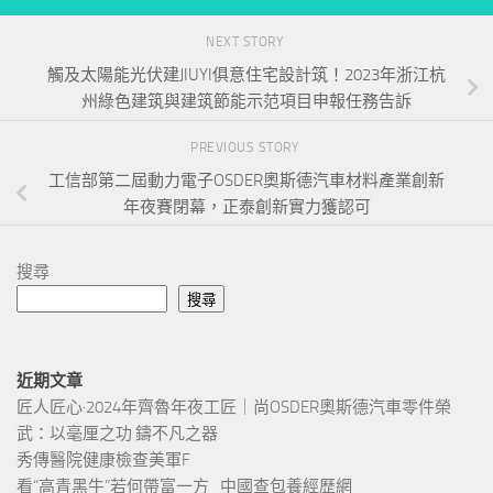
NEXT STORY
觸及太陽能光伏建JIUYI俱意住宅設計筑！2023年浙江杭
州綠色建筑與建筑節能示范項目申報任務告訴
PREVIOUS STORY
工信部第二屆動力電子OSDER奧斯德汽車材料產業創新
年夜賽閉幕，正泰創新實力獲認可
搜尋
搜尋
近期文章
匠人匠心·2024年齊魯年夜工匠｜尚OSDER奧斯德汽車零件榮
武：以毫厘之功 鑄不凡之器
秀傳醫院健康檢查美軍F
看“高青黑牛”若何帶富一方_中國查包養經歷網