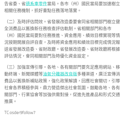
告省委、省
德系車零件
當局。各市（州）國民當局要加速樹立
相關任務機制，抓好重點任務落地落實。
（二）及時評估問效。省發展改造委要會同省相關部門樹立健
全消費品以舊換新任務檢查評估軌制。省相關部門和各市
（州）國民當局要對任務推進、資金應用、績效目標實現等情
況按期開展自評自查，及時將資金應用和績效目標完成情況報
送省發展改造委、省財政廳。省發展改造委、省財政廳將根據
評估情況，會同相關部門及時優化資金設定。
（三）加強宣傳引導。各地、各有關部門要充足應用網站、移
動終端、新聞媒體等
油氣分離器改良版
多種渠道，廣泛宣傳消
費品以舊換新補貼政策，強化政策解讀，回應社會關切，引導
社會各界積極參與，鼎力營造傑出社會氛圍。鼓勵各地、各有
關部門、行業協會等加強供需對接，促進先進產品和形式交通
推廣。
TC:osder9follow7