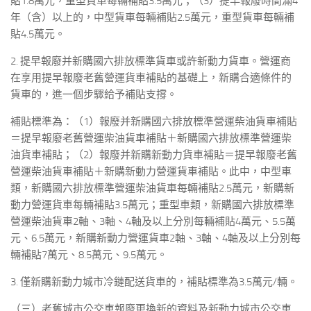
貼1.8萬元，重型貨車每輛補貼3.5萬元；（3）提早報廢時間滿4
年（含）以上的，中型貨車每輛補貼2.5萬元，重型貨車每輛補
貼4.5萬元。
2. 提早報廢并新購國六排放標準貨車或許新動力貨車。營運商
在享用提早報廢老舊營運貨車補貼的基礎上，新購合適條件的
貨車的，進一個步驟給予補貼支撐。
補貼標準為：（1）報廢并新購國六排放標準營運柴油貨車補貼
＝提早報廢老舊營運柴油貨車補貼＋新購國六排放標準營運柴
油貨車補貼；（2）報廢并新購新動力貨車補貼＝提早報廢老舊
營運柴油貨車補貼＋新購新動力營運貨車補貼。此中，中型車
類，新購國六排放標準營運柴油貨車每輛補貼2.5萬元，新購新
動力營運貨車每輛補貼3.5萬元；重型車類，新購國六排放標準
營運柴油貨車2軸、3軸、4軸及以上分別每輛補貼4萬元、5.5萬
元、6.5萬元，新購新動力營運貨車2軸、3軸、4軸及以上分別每
輛補貼7萬元、8.5萬元、9.5萬元。
3. 僅新購新動力城市冷鏈配送貨車的，補貼標準為3.5萬元/輛。
（三）老舊城市公交車報廢更換新的資料及新動力城市公交車