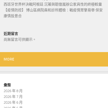
西班牙世界杯決戰阿根廷 沉著與韌億嵐辦公家具性的終極較量
【疫情防控】 博山區病院森和診所體檢：戰疫情眾擎易舉 保安
康情投意合
近期留言
尚無留言可供顯示。
MORE
彙整
2026 年 8 月
2026 年 7 月
2026 年 6 月