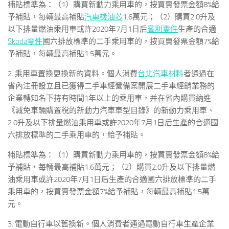
補貼標準為：（1）購買新動力乘用車的，按買賣發票金額8%給
予補貼，每輛最高補貼
汽車機油芯
1.6萬元；（2）購買2.0升及
以下排量燃油乘用車或許2020年7月1日后
賓利零件
生產的合適
Skoda零件
國六排放標準的二手乘用車的，按買賣發票金額7%給
予補貼，每輛最高補貼1.5萬元。
2. 乘用車置換更換新的資料。個人消費
台北汽車材料
者通過在
省內注冊設立且已獲得二手車經營備案開展二手車經銷業務的
企業轉知名下持有時間1年以上的乘用車，并在省內購買納進
《減免車輛購置稅的新動力汽車車型目錄》的新動力乘用車、
2.0升及以下排量燃油乘用車或許2020年7月1日后生產的合適國
六排放標準的二手乘用車的，給予補貼。
補貼標準為：（1）購買新動力乘用車的，按買賣發票金額8%給
予補貼，每輛最高補貼1.6萬元；（2）購買2.0升及以下排量燃
油乘用車或許2020年7月1日后生產的合適國六排放標準的二手
乘用車的，按買賣發票金額7%給予補貼，每輛最高補貼1.5萬
元。
3. 電動自行車以舊換新。個人消費者通過電動自行車生產企業