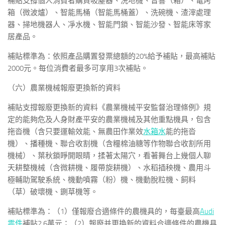
補貼支撐個人消費者購買吸塵器、洗地機、音響（箱）、電烤
箱（微波爐）、智能馬桶（智能馬桶蓋）、洗碗機、渣滓處理
器、掃地機器人、凈水機、智能門鎖、智能沙發、智能床等家
居產品。
補貼標準為：依照產品購置發票總額的20%給予補貼，最高補貼
2000元。每位消費者最多可享用3次補貼。
（六）農業機械報廢更換新的資料
補貼支撐報廢更換新的資料《農業機械平安監督治理條例》規
定的能夠危及人身財產平安的農業機械及其他重點機具，包含
拖沓機（含只要運輸效能、無農田作業效
水箱水
能的拖沓
機）、播種機、聯合收割機（含糧棉油糖等作物聯合收割所用
機械）、葉秋鎖睜開眼睛，揉著太陽穴，看著舞台上幾個人聊
天耕整機械（含微耕機、履帶旋耕機）、水稻插秧機、農用斗
極輔助駕駛系統、機動噴霧（粉）機、機動脫粒機、飼料
（草）破壞機、鍘草機等。
補貼標準為：（1）僅報廢合適條件的農機具的，每臺最高
Audi
零件
補貼2.6萬元；（2）報廢并更換新的資料合適條件的農機具