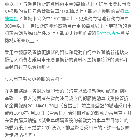
輛以上，置換更換新的資料乘用車9萬輛以上，提早報廢和報廢
更換新的資料老舊營運貨車1000輛以上，報廢更換新的資料
奧
迪零件
老舊城市公交車1300輛以上，更換動力電池新動力汽車
300輛以上，更換新的資料電動自行車10萬輛以上，更換新的資
料家電消費品80萬件以上，報廢更換新的資料
Bentley零件
農業
機械4萬臺以上。
乘用車報廢及置換更換新的資料和電動自行車以舊換新補貼支
撐個人消費者乘用車報廢更換新的資料、置換更換新的資料和
電動自行車以舊換新。
1. 乘用車報廢更換新的資料。
在省商務廳、省財政廳印發的《汽車以舊換新活動實施計劃》
基礎上，個人消費者在省內注冊設立的報廢機動車收受接管拆
解企業報廢2011年6月30日（含當日）前注冊登記的燃油乘用車
或許2018年4月30日（含當日）前注冊登記的新動力乘用車，并
在省內購買納進《減免車輛購置稅的新動力汽車車型目錄》的
新動力乘用車或許2.0升及以下排量燃油乘用車的，進一個步驟
進步補貼標準。