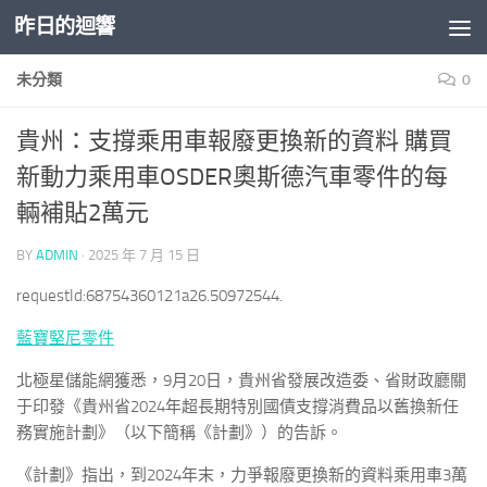
昨日的迴響
Skip to content
未分類
0
貴州：支撐乘用車報廢更換新的資料 購買
新動力乘用車OSDER奧斯德汽車零件的每
輛補貼2萬元
BY
ADMIN
·
2025 年 7 月 15 日
requestId:68754360121a26.50972544.
藍寶堅尼零件
北極星儲能網獲悉，9月20日，貴州省發展改造委、省財政廳關
于印發《貴州省2024年超長期特別國債支撐消費品以舊換新任
務實施計劃》（以下簡稱《計劃》）的告訴。
《計劃》指出，到2024年末，力爭報廢更換新的資料乘用車3萬