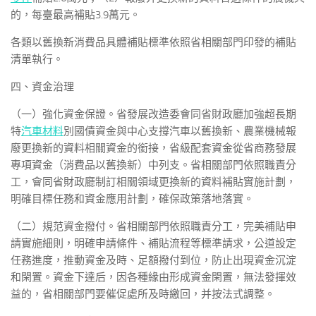
的，每臺最高補貼3.9萬元。
各類以舊換新消費品具體補貼標準依照省相關部門印發的補貼
清單執行。
四、資金治理
（一）強化資金保證。省發展改造委會同省財政廳加強超長期
特
汽車材料
別國債資金與中心支撐汽車以舊換新、農業機械報
廢更換新的資料相關資金的銜接，省級配套資金從省商務發展
專項資金（消費品以舊換新）中列支。省相關部門依照職責分
工，會同省財政廳制訂相關領域更換新的資料補貼實施計劃，
明確目標任務和資金應用計劃，確保政策落地落實。
（二）規范資金撥付。省相關部門依照職責分工，完美補貼申
請實施細則，明確申請條件、補貼流程等標準請求，公道設定
任務進度，推動資金及時、足額撥付到位，防止出現資金沉淀
和閑置。資金下達后，因各種緣由形成資金閑置，無法發揮效
益的，省相關部門要催促處所及時繳回，并按法式調整。