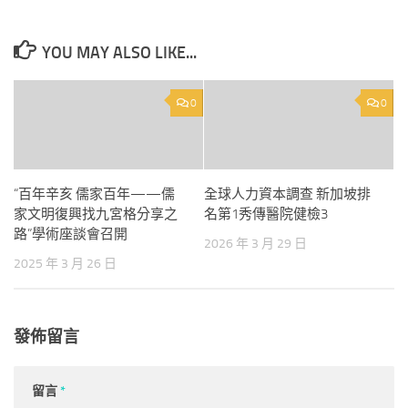
YOU MAY ALSO LIKE...
0
0
“百年辛亥 儒家百年——儒
全球人力資本調查 新加坡排
家文明復興找九宮格分享之
名第1秀傳醫院健檢3
路”學術座談會召開
2026 年 3 月 29 日
2025 年 3 月 26 日
發佈留言
留言
*