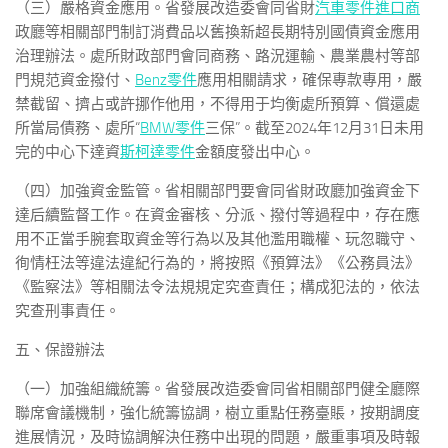
（三）嚴格資金應用。省發展改造委會同省財
汽車零件進口商
政廳等相關部門制訂消費品以舊換新超長期特別國債資金應用
治理辦法。處所財政部門會同商務、路況運輸、農業農村等部
門規范資金撥付、
Benz零件
應用相關請求，確保專款專用，嚴
禁截留、擠占或許挪作他用，不得用于均衡處所預算、償還處
所當局債務、處所“
BMW零件
三保”。截至2024年12月31日未用
完的中心下達資
斯柯達零件
金額度發出中心。
（四）加強資金監管。省相關部門要會同省財政廳加強資金下
達后續監督工作。在資金審核、分派、撥付等過程中，存在應
用不正當手腕套取資金等行為以及其他濫用職權、玩忽職守、
徇情枉法等違法違紀行為的，將按照《預算法》《公務員法》
《監察法》等相關法令法規規定究查責任；構成犯法的，依法
究查刑事責任。
五、保證辦法
（一）加強組織統籌。省發展改造委會同省相關部門健全廳際
聯席會議機制，強化統籌協調，樹立重點任務臺賬，按期調度
進展情況，及時協調解決任務中出現的問題，嚴重事項及時報