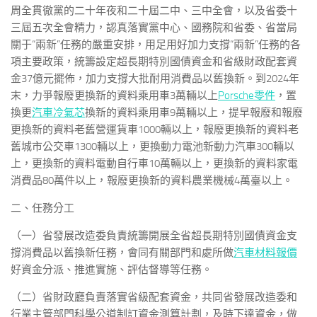
周全貫徹黨的二十年夜和二十屆二中、三中全會，以及省委十
三屆五次全會精力，認真落實黨中心、國務院和省委、省當局
關于“兩新”任務的嚴重安排，用足用好加力支撐“兩新”任務的各
項主要政策，統籌設定超長期特別國債資金和省級財政配套資
金37億元擺佈，加力支撐大批耐用消費品以舊換新。到2024年
末，力爭報廢更換新的資料乘用車3萬輛以上
Porsche零件
，置
換更
汽車冷氣芯
換新的資料乘用車9萬輛以上，提早報廢和報廢
更換新的資料老舊營運貨車1000輛以上，報廢更換新的資料老
舊城市公交車1300輛以上，更換動力電池新動力汽車300輛以
上，更換新的資料電動自行車10萬輛以上，更換新的資料家電
消費品80萬件以上，報廢更換新的資料農業機械4萬臺以上。
二、任務分工
（一）省發展改造委負責統籌開展全省超長期特別國債資金支
撐消費品以舊換新任務，會同有關部門和處所做
汽車材料報價
好資金分派、推進實施、評估督導等任務。
（二）省財政廳負責落實省級配套資金，共同省發展改造委和
行業主管部門科學公道制訂資金測算計劃，及時下達資金，做