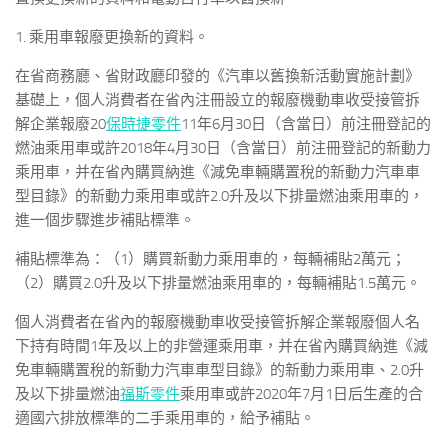
1. 乘用車報廢更換新的資料。
在省商務廳、省財政廳印發的《汽車以舊換新活動實施計劃》
基礎上，個人消費者在省內注冊設立的報廢機動車收受接管拆
解企業報廢20
保時捷零件
11年6月30日（含當日）前注冊登記的
燃油乘用車或許2018年4月30日（含當日）前注冊登記的新動力
乘用車，并在省內購買納進《減免車輛購置稅的新動力汽車車
型目錄》的新動力乘用車或許2.0升及以下排量燃油乘用車的，
進一個步驟進步補貼標準。
補貼標準為：（1）購買新動力乘用車的，每輛補貼2萬元；
（2）購買2.0升及以下排量燃油乘用車的，每輛補貼1.5萬元。
個人消費者在省內的報廢機動車收受接管拆解企業報廢個人名
下持有時間1年及以上的非營運乘用車，并在省內購買納進《減
免車輛購置稅的新動力汽車車型目錄》的新動力乘用車、2.0升
及以下排量燃油
福斯零件
乘用車或許2020年7月1日后生產的合
適國六排放標準的二手乘用車的，給予補貼。