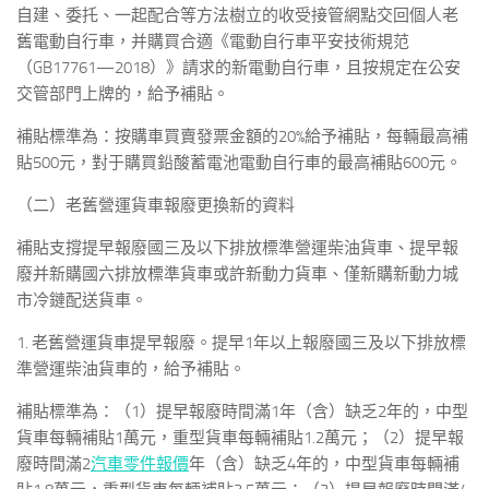
自建、委托、一起配合等方法樹立的收受接管網點交回個人老
舊電動自行車，并購買合適《電動自行車平安技術規范
（GB17761—2018）》請求的新電動自行車，且按規定在公安
交管部門上牌的，給予補貼。
補貼標準為：按購車買賣發票金額的20%給予補貼，每輛最高補
貼500元，對于購買鉛酸蓄電池電動自行車的最高補貼600元。
（二）老舊營運貨車報廢更換新的資料
補貼支撐提早報廢國三及以下排放標準營運柴油貨車、提早報
廢并新購國六排放標準貨車或許新動力貨車、僅新購新動力城
市冷鏈配送貨車。
1. 老舊營運貨車提早報廢。提早1年以上報廢國三及以下排放標
準營運柴油貨車的，給予補貼。
補貼標準為：（1）提早報廢時間滿1年（含）缺乏2年的，中型
貨車每輛補貼1萬元，重型貨車每輛補貼1.2萬元；（2）提早報
廢時間滿2
汽車零件報價
年（含）缺乏4年的，中型貨車每輛補