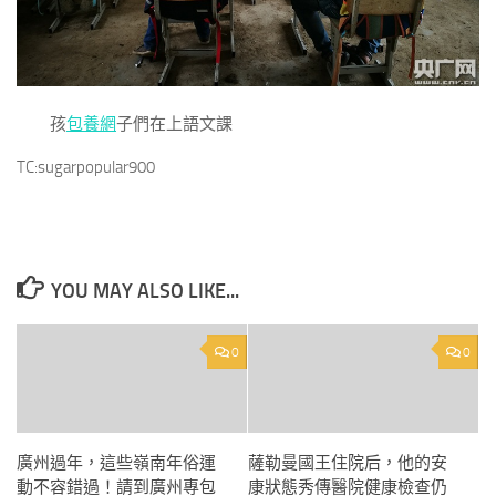
孩
包養網
子們在上語文課
TC:sugarpopular900
YOU MAY ALSO LIKE...
0
0
廣州過年，這些嶺南年俗運
薩勒曼國王住院后，他的安
動不容錯過！請到廣州專包
康狀態秀傳醫院健康檢查仍