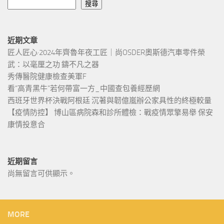
搜尋
近期文章
匠人匠心·2024年齊魯年夜工匠｜尚OSDER奧斯德汽車零件榮
武：以毫厘之功 鑄不凡之器
秀傳醫院健康檢查美軍F
看“高青黑牛”若何帶富一方_中國查包養經歷網
西班牙世界杯決戰阿根廷 沉著與韌億嵐辦公家具性的終極較量
【疫情防控】 博山區病院森和診所體檢：戰疫情眾擎易舉 保安
康情投意合
近期留言
尚無留言可供顯示。
MORE