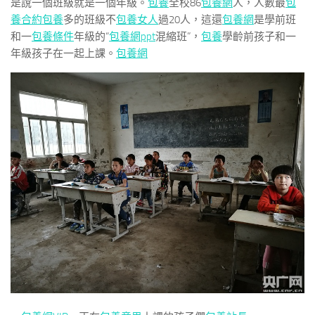
是說一個班級就是一個年級。
包養
全校86
包養網
人，人數最
包
養合約
包養
多的班級不
包養女人
過20人，這還
包養網
是學前班
和一
包養條件
年級的“
包養網ppt
混縮班”，
包養
學齡前孩子和一
年級孩子在一起上課。
包養網