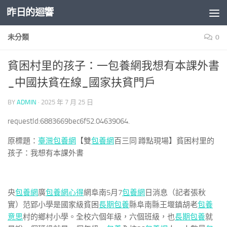
昨日的迴響
Skip to content
未分類
0
貧困村里的孩子：一包養網我想有本課外書
_中國扶貧在線_國家扶貧門戶
BY
ADMIN
·
2025 年 7 月 25 日
requestId:6883669bec6f52.04639064.
原標題：
臺灣包養網
【雙
包養網
百三同 蹲點現場】貧困村里的
孩子：我想有本課外書
央
包養網
廣
包養網心得
網阜南5月7
包養網
日消息（記者張秋
實）范郢小學是國家級貧困
長期包養
縣阜南縣王堰鎮胡老
包養
意思
村的鄉村小學。全校六個年級，六個班級，也
長期包養
就