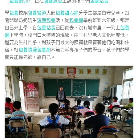
包養網VIP
正在
包養意思
上課的孩子們
包養站長
學
包養
校絕
包養管道
大部
包養甜心網
分學生都是留守兒童，跟
隨爺爺奶奶奶生
短期包養
活，從
包養網
學前班到六年級，都是
自己來上學，自
包養站長
己回家去，沒有城市里，一到上
包養
網
下學時，校門口大擁堵的現象。由于村里老人文化程度低，
還要為生計忙乎，對孩子們最大的照顧就是管著他們吃喝和住
宿，根
包養情婦
包養網
本無力輔導孩子們的學習，孩子們的學
習只能靠老師，靠自己。