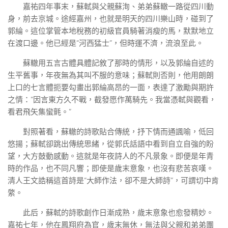
嘉祐四年事末，蘇軾與父親蘇洵、弟弟蘇轍一路從四川動
身，前去京城。途經嘉州，也就是明天的四川樂山時，碰到了
郭綸。這位掌管本地稅務的初級官員騎著消瘦的馬，默默地立
在渡口邊。他已經是“河西猛士”，但時運不濟，流浪至此。
蘇轍用五言古體具體記敘了那時的情形，以及郭綸自述的
生平舊事，年夜無為其叫不服的意味；蘇軾則否則，他用朗朗
上口的七言體扼要勾畫出郭綸高昂的一面，表達了激勵與期許
之情：“因言東方久不戰，截發愿作萬騎先。我當憑軾與觀看，
看君飛矢集蠻氈。”
對照著看，蘇轍的詩歌貼合傳統，抒下情而通諷喻，低回
悠揚；蘇軾卻跳出傳統思緒，從郭氏話語中看到自立自強的盼
望，大方鼓動感動。這就是年夜詩人的不凡景象。即便是年青
時的作品，也不同凡響；即使是歲末意象，也沒有悲苦哀嘆。
清人王文誥稱這首詩是“大師作法，卻不是大師詩”，可謂切中肯
綮。
此后，蘇軾的詩歌創作日漸成熟，歲末意象也愈發精妙。
嘉祐七年，他在鳳翔府為官，歲末無休，無法與父親和弟弟團