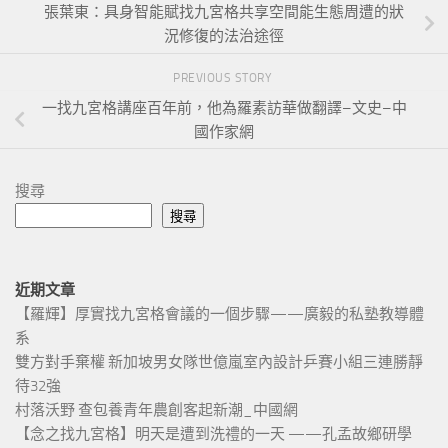
張葉東：具身智能賦找九宮格共享空間能生態周遭的狀
況修復的法治途徑
PREVIOUS STORY
一找九宮格講座百年前，他為羅素訪華做翻譯–文史–中
國作家網
搜尋
搜尋
近期文章
【羅輝】厚實找九宮格會議的一個步驟——廣毅的私塾教導體
系
雙方對手棄權 新加坡男女隊世億嵐室內設計乒賽小組三連勝靜
待32強
村落沃野 查包養青年農創客起新潮_中國網
【念之找九宮格】明天是遭到洗禮的一天 ——孔孟故鄉研學