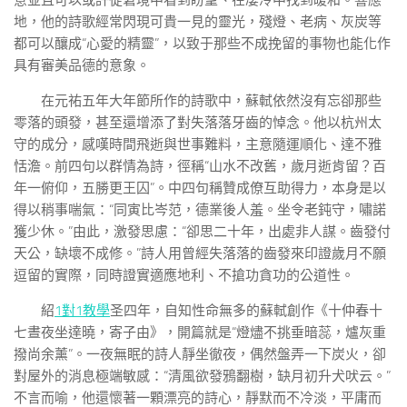
意並且可以或許從窘境中看到盼望、在凄冷中找到暖和。響應
地，他的詩歌經常閃現可貴一見的靈光，殘燈、老病、灰炭等
都可以釀成“心愛的精靈”，以致于那些不成挽留的事物也能化作
具有審美品德的意象。
在元祐五年大年節所作的詩歌中，蘇軾依然沒有忘卻那些
零落的頭發，甚至還增添了對失落落牙齒的悼念。他以杭州太
守的成分，感嘆時間飛逝與世事難料，主意隨運順化、達不雅
恬澹。前四句以群情為詩，徑稱“山水不改舊，歲月逝肯留？百
年一俯仰，五勝更王囚”。中四句稱贊成僚互助得力，本身是以
得以稍事喘氣：“同寅比岑范，德業後人羞。坐令老鈍守，嘯諾
獲少休。”由此，激發思慮：“卻思二十年，出處非人謀。齒發付
天公，缺壞不成修。”詩人用曾經失落落的齒發來印證歲月不願
逗留的實際，同時證實適應地利、不搶功貪功的公道性。
紹
1對1教學
圣四年，自知性命無多的蘇軾創作《十仲春十
七晝夜坐達曉，寄子由》，開篇就是“燈燼不挑垂暗蕊，爐灰重
撥尚余薰”。一夜無眠的詩人靜坐徹夜，偶然盤弄一下炭火，卻
對屋外的消息極端敏感：“清風欲發鴉翻樹，缺月初升犬吠云。”
不言而喻，他還懷著一顆漂亮的詩心，靜默而不冷淡，平庸而