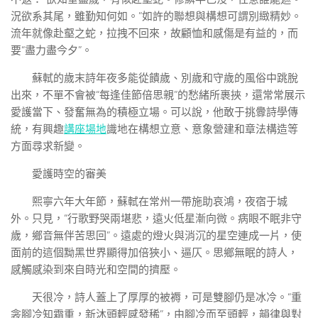
況欲系其尾，雖勤知何如。”如許的聯想與構想可謂別緻精妙。
流年就像赴壑之蛇，拉拽不回來，故顧恤和感傷是有益的，而
要“盡力盡今夕”。
蘇軾的歲末詩年夜多能從饋歲、別歲和守歲的風俗中跳脫
出來，不單不會被“每逢佳節倍思親”的愁緒所裹挾，還常常展示
愛護當下、發奮無為的積極立場。可以說，他敢于挑釁詩學傳
統，有興趣
講座場地
識地在構想立意、意象營建和章法構造等
方面尋求新變。
愛護時空的審美
熙寧六年大年節，蘇軾在常州一帶施助哀鴻，夜宿于城
外。只見，“行歌野哭兩堪悲，遠火低星漸向微。病眼不眠非守
歲，鄉音無伴苦思回”。遠處的燈火與消沉的星空連成一片，使
面前的這個黝黑世界顯得加倍狹小、逼仄。思鄉無眠的詩人，
感觸感染到來自時光和空間的擠壓。
天很冷，詩人蓋上了厚厚的被褥，可是雙腳仍是冰冷。“重
衾腳冷知霜重，新沐頭輕感發稀”，由腳冷而至頭輕，韻律與對