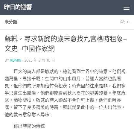
昨日的迴響
Skip to content
未分類
0
蘇軾，尋求新變的歲末意找九宮格時租象–
文史–中國作家網
BY
ADMIN
·
2025 年 3 月 10 日
巨大的詩人都是敏感的，總能看到世界中的詩意。他們視
通萬里，思接千載：空間中的山水風月，普通人當然也能看
見，但他們的所見加倍竹苞松茂；時光里的往來是非，我們多
半只會生出感嘆，他們卻能看到秋葉夏花的靜美殘暴。年底歲
尾，節物變換，敏感的詩人顯然不會作壁上觀。他們低吟長
嘆，留下了良多精美的詩篇。蘇軾就是此中的一位杰出代表，
他的歲末意象耐人尋味。
跳出詩學的傳統