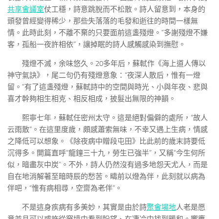
共享會議室
仗工穩，詩意跳脫而不松散。詩人留意到，本身的
頭發曾經變得稀少，那些失落落的毛發和逝往的時間一樣無
情。此時此刻，不離不棄的只要面前這盞殘燈。“多謝殘燈不嫌
客，孤船一夜許相依”，讓掉眠的詩人感觸感染到撫慰。
殘燈不滅，余味悠久。20多年后，蘇軾作《海上道人傳以
神守氣訣》，尾二句仍有殘燈意象：“夜深人散后，惟有一燈
留。”有了這盞殘燈，蘇軾詩中的空間與時光、小與年夜、悲與
喜才幹夠相生相克、相反相成，披髮出無限的神韻。
熙寧七年，蘇軾任密州太守。這是絕對偏僻的處所，“故人
云雨散”。在這里度歲，頗感蕭索無味，不幸又遇上生病，情感
之降低可以想象。《除夜病中贈段屯田》比此前的歲末詩要低
沉得多。開篇直呼“龍鐘三十九，勞生已強半”，又稱“今生何所
似，暗盡灰中炭”。不外，詩人仍然沒有過多地怨天尤人，而是
自在地消解著至暗時辰的愁苦。疇前以燈為伴，此刻就以病為
伴吧，“惟有病相尋，空齋為老伴”。
不是這身疾病有多美妙，其實是由於詩
聚會場地
人老是愿