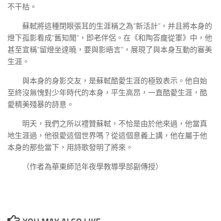
不干枯。
蘇軾將這種閉眼張耳的生涯稱之為“新活計”，并且將本身的
燈下孤影看成“舊知聞”，即老伴侶。在《和陶答龐從軍》中，他
甚至宣稱“留燈坐達曉，要與影晤言”，展現了與本身互動的審美
生涯。
與本身的身影交友，是蘇軾酷愛生涯的極致表示。他自始
至終沒無愧對少年時代的本身，平生高昂，一直酷愛生涯，酷
愛精美殘暴的詩意。
明天，我們之所以禮贊蘇軾，不恰是由於他來過，他當真
地生涯過，他很愛這個世界嗎？從這個意義上講，他在屬于他
本身的那些當下，用詩歌發明了將來。
（作者為華東師范年夜學教導學部副傳授）