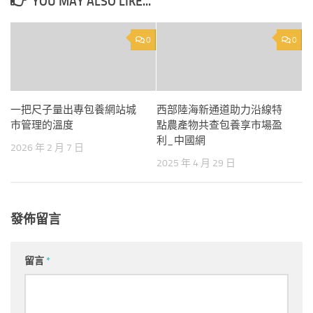
YOU MAY ALSO LIKE...
0
0
一把尺子量出專包養網站城
西部陸海新通道助力沿線特
市管理的溫度
點農產物共查包養享市場盈
利_中國網
2026 年 2 月 7 日
2025 年 4 月 29 日
發佈留言
留言
*