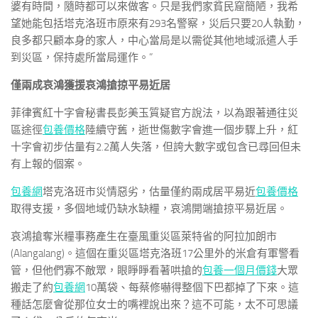
婆有時間，隨時都可以來做客。只是我們家貧民窟簡陋，我希
望她能包括塔克洛班市原來有293名警察，災后只要20人執勤，
良多都只顧本身的家人，中心當局是以需從其他地域派遣人手
到災區，保持處所當局運作。”
僅兩成哀鴻獲援哀鴻搶掠平易近居
菲律賓紅十字會秘書長彭美玉質疑官方說法，以為跟著通往災
區途徑
包養價格
陸續守舊，逝世傷數字會進一個步驟上升，紅
十字會初步估量有2.2萬人失落，但誇大數字或包含已尋回但未
有上報的個案。
包養網
塔克洛班市災情惡劣，估量僅約兩成居平易近
包養價格
取得支援，多個地域仍缺水缺糧，哀鴻開端搶掠平易近居。
哀鴻搶奪米糧事務產生在臺風重災區萊特省的阿拉加朗市
(Alangalang)。這個在重災區塔克洛班17公里外的米倉有軍警看
管，但他們寡不敵眾，眼睜睜看著哄搶的
包養一個月價錢
大眾
搬走了約
包養網
10萬袋、每蔡修嚇得整個下巴都掉了下來。這
種話怎麼會從那位女士的嘴裡說出來？這不可能，太不可思議