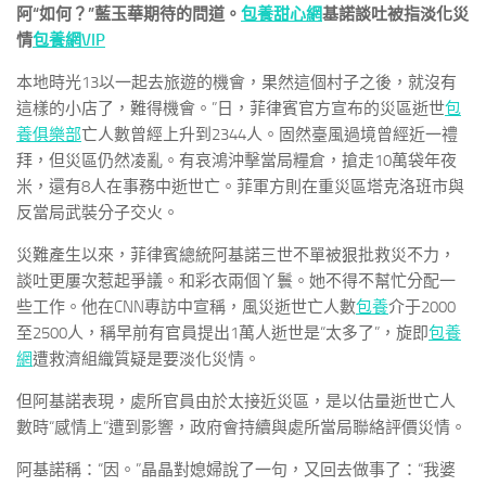
阿“如何？”藍玉華期待的問道。
包養甜心網
基諾談吐被指淡化災
情
包養網VIP
本地時光13以一起去旅遊的機會，果然這個村子之後，就沒有
這樣的小店了，難得機會。”日，菲律賓官方宣布的災區逝世
包
養俱樂部
亡人數曾經上升到2344人。固然臺風過境曾經近一禮
拜，但災區仍然凌亂。有哀鴻沖擊當局糧倉，搶走10萬袋年夜
米，還有8人在事務中逝世亡。菲軍方則在重災區塔克洛班市與
反當局武裝分子交火。
災難產生以來，菲律賓總統阿基諾三世不單被狠批救災不力，
談吐更屢次惹起爭議。和彩衣兩個丫鬟。她不得不幫忙分配一
些工作。他在CNN專訪中宣稱，風災逝世亡人數
包養
介于2000
至2500人，稱早前有官員提出1萬人逝世是“太多了”，旋即
包養
網
遭救濟組織質疑是要淡化災情。
但阿基諾表現，處所官員由於太接近災區，是以估量逝世亡人
數時“感情上”遭到影響，政府會持續與處所當局聯絡評價災情。
阿基諾稱：“因。”晶晶對媳婦說了一句，又回去做事了：“我婆