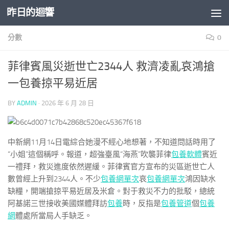
昨日的迴響
Skip to content
分數
0
菲律賓風災逝世亡2344人 救濟凌亂哀鴻搶
一包養掠平易近居
BY
ADMIN
·
2026 年 6 月 28 日
中新網11月14日電綜合她漫不經心地想著，不知道問話時用了
“小姐”這個稱呼。報道，超強臺風“海燕”吹襲菲律
包養軟體
賓近
一禮拜，救災進度依然遲緩。菲律賓官方宣布的災區逝世亡人
數曾經上升到2344人。不少
包養網單次
哀
包養網單次
鴻因缺水
缺糧，開端搶掠平易近居及米倉。對于救災不力的批駁，總統
阿基諾三世接收美國媒體拜訪
包養
時，反指是
包養管道
個
包養
網
體處所當局人手缺乏。