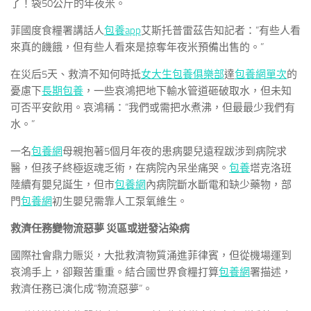
了！袋50公斤的年夜米。
菲國度食糧署講話人
包養app
艾斯托普雷茲告知記者：“有些人看
來真的饑餓，但有些人看來是掠奪年夜米預備出售的。”
在災后5天、救濟不知何時抵
女大生包養俱樂部
達
包養網單次
的
憂慮下
長期包養
，一些哀鴻把地下輸水管道砸破取水，但未知
可否平安飲用。哀鴻稱：“我們或需把水煮沸，但最最少我們有
水。”
一名
包養網
母親抱著5個月年夜的患病嬰兒遠程跋涉到病院求
醫，但孩子終極返魂乏術，在病院內呆坐痛哭。
包養
塔克洛班
陸續有嬰兒誕生，但市
包養網
內病院斷水斷電和缺少藥物，部
門
包養網
初生嬰兒需靠人工泵氧維生。
救濟任務變物流惡夢 災區或迸發沾染病
國際社會鼎力賑災，大批救濟物質涌進菲律賓，但從機場運到
哀鴻手上，卻艱苦重重。結合國世界食糧打算
包養網
署描述，
救濟任務已演化成“物流惡夢”。