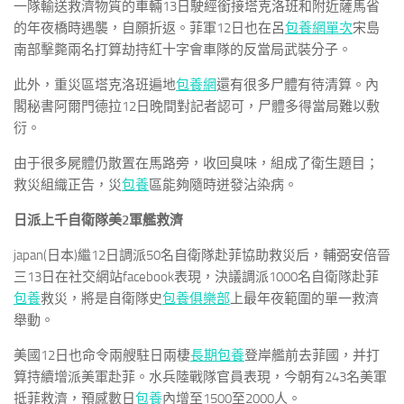
一隊輸送救濟物質的車輛13日駛經銜接塔克洛班和附近薩馬省
的年夜橋時遇襲，自願折返。菲軍12日也在呂
包養網單次
宋島
南部擊斃兩名打算劫持紅十字會車隊的反當局武裝分子。
此外，重災區塔克洛班遍地
包養網
還有很多尸體有待清算。內
閣秘書阿爾門德拉12日晚間對記者認可，尸體多得當局難以敷
衍。
由于很多屍體仍散置在馬路旁，收回臭味，組成了衛生題目；
救災組織正告，災
包養
區能夠隨時迸發沾染病。
日派上千自衛隊美2軍艦救濟
japan(日本)繼12日調派50名自衛隊赴菲協助救災后，輔弼安倍晉
三13日在社交網站facebook表現，決議調派1000名自衛隊赴菲
包養
救災，將是自衛隊史
包養俱樂部
上最年夜範圍的單一救濟
舉動。
美國12日也命令兩艘駐日兩棲
長期包養
登岸艦前去菲國，并打
算持續增派美軍赴菲。水兵陸戰隊官員表現，今朝有243名美軍
抵菲救濟，預感數日
包養
內增至1500至2000人。