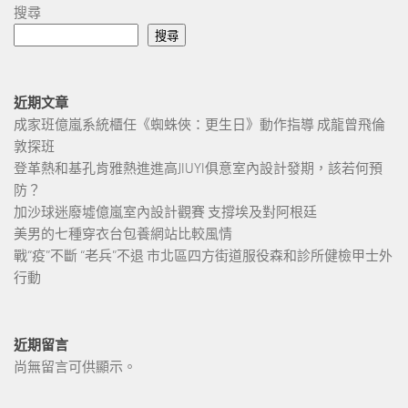
搜尋
搜尋
近期文章
成家班億嵐系統櫃任《蜘蛛俠：更生日》動作指導 成龍曾飛倫
敦探班
登革熱和基孔肯雅熱進進高JIUYI俱意室內設計發期，該若何預
防？
加沙球迷廢墟億嵐室內設計觀賽 支撐埃及對阿根廷
美男的七種穿衣台包養網站比較風情
戰“疫”不斷 “老兵”不退 市北區四方街道服役森和診所健檢甲士外
行動
近期留言
尚無留言可供顯示。