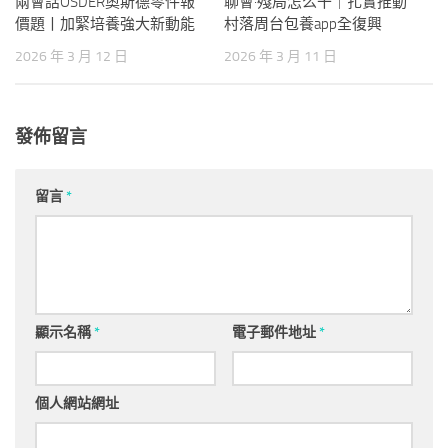
兩會話OSDER奧斯德零件報
聊會·殘局怎么干｜扎實推動
價題丨加緊培養強大新動能
村落周台包養app全復興
2026 年 3 月 12 日
2026 年 3 月 11 日
發佈留言
留言
*
顯示名稱
*
電子郵件地址
*
個人網站網址