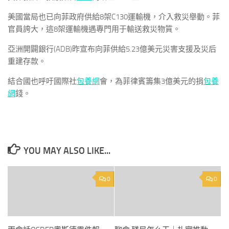
美國當局也已向菲政府供給8架C130運輸機，介入救災舉動。菲
官員誇大，這8架運輸機遇專門用于輸送救災物質。
亞洲開闢銀行(ADB)昨宣布向菲供給5.23億美元災害支援及災后
重建存款。
結合國也呼吁國際社
包養網
會，為菲律賓籌集3億美元的捐
包養
網
錢。
YOU MAY ALSO LIKE...
0
0