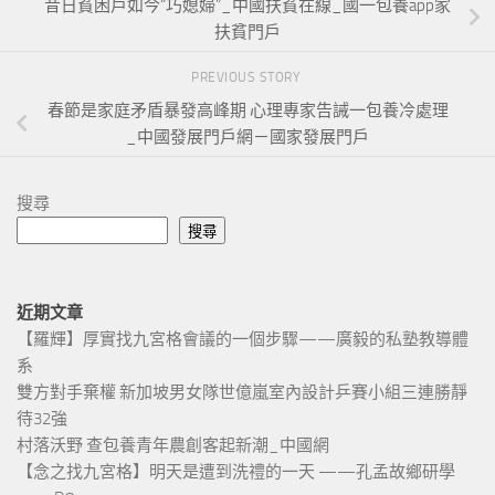
昔日貧困戶如今“巧媳婦”_中國扶貧在線_國一包養app家
扶貧門戶
PREVIOUS STORY
春節是家庭矛盾暴發高峰期 心理專家告誡一包養冷處理
_中國發展門戶網－國家發展門戶
搜尋
搜尋
近期文章
【羅輝】厚實找九宮格會議的一個步驟——廣毅的私塾教導體
系
雙方對手棄權 新加坡男女隊世億嵐室內設計乒賽小組三連勝靜
待32強
村落沃野 查包養青年農創客起新潮_中國網
【念之找九宮格】明天是遭到洗禮的一天 ——孔孟故鄉研學