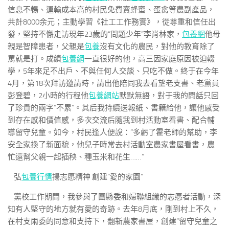
信息不暢、運輸成本高的村民免費賣蜂蜜、蛋禽等農副產品，
共計8000余元；主動學習《社工工作務實》，從尊重和信任出
發，堅持不懈走訪現年23歲的“問題少年”李肖林家，
包養網
他母
親是智障患者，父親是
包養
沒有文化的農民，對他的教育除了
罵就是打。成績
包養網
一直很好的他，高三因家庭原因被迫輟
學，5年來足不出戶、不與任何人交談、只吃不做。終于在今年
4月，第18次拜訪邀請時，請出他陪同我去看望老支書、老黨員
彭登碧，2小時的行程他
包養網站
默默無語，對于我的問話只回
了珍貴的兩字“不累”。其后我持續送報紙、書籍給他，讓他感受
到存在感和價值感，多次交流后隨我到村活動室看書、配合輔
導留守兒童。如今，村民逢人便說：“多虧了霍老師的幫助，李
安全家換了新面貌，他兒子時常去村活動室農家書屋看書，農
忙還幫父親一起插秧、種玉米和花生……”
弘
包養行情
揚志愿精神 創建“愛的家園”
黨校工作期間，我參與了團縣委和婦聯組織的志愿者活動，深
知有人堅守的地方就有愛的奇跡。去年8月底，剛到村上不久，
在村支兩委的同意和支持下，翻新農家書屋，創建“留守兒童之