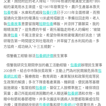
又累，詢問附近的老人得知，1959年修建的堰溝是文匯村1到6
組的灌溉用水主渠道，從1987年廢棄至今，農戶生產基本靠天
包養
吃飯，水庫和虎威段
包養行情
已于2013年全面修建，而預
留通向文匯村的堰溝在10米處垮塌斷流。準備往回走時，老人
執
包養故事
意要留我喝
短期包養
稀飯，并涼拌了藤藤菜，我的
眼睛濕潤了，這免費的午餐，寄托著臨走時老人的囑咐：“坡陡
路滑
包養
，千萬注意安全，希望你帶來修建堰溝的好消息！”調
研報告第一時間提交到社壇政府，并草擬了去水利局的函，多
方協商，成功納入“十三五規劃”。
借鑒義工經驗 辦活
包養網評價
民生實事
借鑒我研究生期間參加的義工活動經驗，
包養網
辦理民生實事
200余件。結合中市縣扶貧政策，主動上門為村民開展危房改
包
養網比較
造、醫療救助、教育資助、產業幫扶和政策兜底等民
生政策的解讀；多次下隊查看產業路、機耕道、便民路等基礎
設施建設，監督拍照
包養網
、督促工人按標準施工，確保項目
質量；盡己所能給經濟困難的老人贈送藥
包養網
酒和衣物、捐
贈中秋節和春節禮物，并多次護送年邁病人到豐都取藥或住院
治療；運用網絡技術收
包養網
集和提
包養網VIP
供買賣信息，為