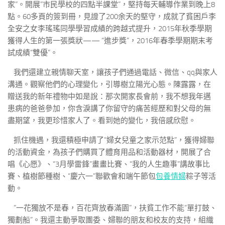
家”。開展”市民學校的四點半課堂”，堅持每天輔導作業到晚上8
點。60多頁的簽到冊，見證了200余天的堅守，成就了貧困戶李
全安之女李瑤瑤同學學習成績的跨越式提升，2015年秋季學期
獲得人生的第一張獎狀—— “進步獎”，2016年春季學期期末考
試成績“雙優”。
我們還建立親情聊天室，讓孩子們通過電話、微信、qq與家人
溝通。觀察他們的心理變化，引導樹立陽光心態。陳露露，在
贈送我的新年禮物中如是說：那次開家長會前，我不想我年邁
患病的爸爸參加，你含淚講了你留守的痛苦經歷和對父母的無
盡期望，我更珍惜家人了。看到她的變化，我倍感欣慰。
抓住機遇，我還積極申請了“婦女兒童之家示范點”，獲得婦聯
的活動資金，為孩子們購買了體育用品和活動器材，開展了合
唱《心愿》、“3月學雷鋒”畫畫比賽、“我的人生趣事”講故事比
賽、植樹節種樹、“慶六一”聯歡會和端午節包
包養情婦
粽子等活
動。
“一花獨放不是春，百花齊放春滿園”，扶貧工作不能“單打鼓、
獨劃船”。我還主動爭取團委、婦聯的朋友和校友的支持，組織