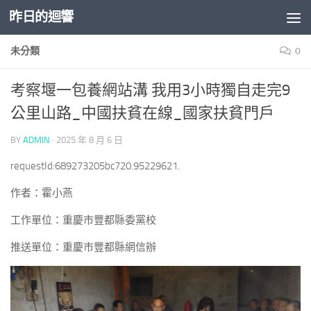
昨日的迴響
Skip to content
未分類
0
考察堰一包養網站溝 我用3小時獨自走完9
公里山路_中國扶貧在線_國家扶貧門戶
BY
ADMIN
·
2025 年 8 月 6 日
requestId:689273205bc720.95229621.
作者：霍小燕
工作單位：重慶市豐都縣委黨校
推送單位：重慶市豐都縣網信辦