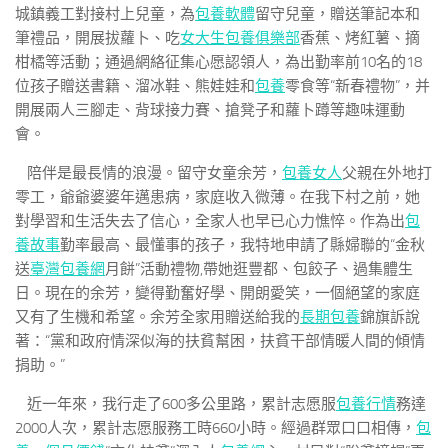
城鎮義工對接村上兒童，為
包養軟體
留守兒童，贈送筆記本和
筆禮品，開展拔蘿卜、吃
女大生包養俱樂部
香蕉、烤紅薯、摘
柑橘等活動；通過網絡征集心愿認領人，為出勤率前10名的18
位孩子贈送書籍、溜冰鞋、熊娃娃和
包養
零食等“新春禮物”，并
開展兩人三腳走、背球接力賽、搶凳子和蘿卜蹲等趣味運動
會。
陪伴是最長情的浪漫。留守女童余芳，
包養女人
父親在外地打
零工，爺爺婆婆年邁患病，家庭收入微薄。在我下村之前，她
對學習和生活失去了信心，全家人也早已心力憔悴。作為出
包
養故事
勤率最高、最懂事的孩子，我特地申請了縣婦聯的“金秋
送
臺灣包養網
月餅”活動禮物,帶她逛豐都、包餃子、過集體生
日。現在的余芳，變得勤奮好學、開朗愛笑，一個絕望的家庭
又有了生機和希望。余芳全家用贈送給我的
長期包養
錦旗訴說
著：“黨和政府情深似海的扶貧幫困，扶貧干部情暖人間的傾情
捐助。”
近一年來，我行走了600多公里路，累計志愿服
包養行情
務達
2000人次，累計志愿服務工時660小時。經過群眾口口相傳，
包