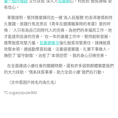
養一個月價錢
“文化扶貧”深入人
包養網
心，村民對“脫貧摘帽”更
有信心。
事實證明，堅持像雷鋒同志一樣“為人民服務”的澎湃激情和持
久實踐，是踐行馬克思在《青年在選擇職業時的考慮》里的呼
喚：“人只有為自己同時代人的完善，為他們的幸福而工作，他
才能達到自身的完善。”在一年的基層工作中，堅持創新發展，
匯聚脫貧攻堅力量，
包養網單次
強化脫貧攻堅責任，錘煉脫貧
攻堅本領，通過勤學真知識、注重道德實踐、扎實干事做人，
撫慰了“留守創傷”，治愈了“本領恐慌”，我的身心日臻完善。
在全面建成小康社會的關鍵時期，還有許多弱勢群體需要我們
的大力扶助，“情系扶貧事業、助力全民小康”我們在行動。
（文中貧困戶姓名均為化名）
TC:sugarpopular900