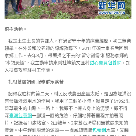
植樹活動。
我是土生土長的豐都人，有過留守十年的痛苦經歷，初三無奈
輟學，在外公和段老師的諄諄教導下，2011年碩士畢業后回到
家鄉工作。去年8月，帶著揮之不去的“留守創傷”和服務家鄉的
“本領恐慌”，我主動申請來到社壇鎮文匯村
甜心寶貝包養網
，加
入扶貧攻堅駐村工作隊。
扎根基層調研 服務群眾疾苦
記得我駐村的第二天，村民反映農田產量太低，是因為堰溝沒
有發揮灌溉用水的作用。我用了三個多小時，獨自走了近9公里
雜草叢生的山路。一路上，我顧不上擦去身上的泥漿，顧不得
深
臺灣包養網
一腳淺一腳的危險，仔細地算著里程并拍著照
片，記錄著11處堵塞、2山雜草、2處基石垮塌和無數處未知的
滲漏。中午趕到堰溝的源頭——虎威鎮鸚鵡
包養網
水庫，又饑