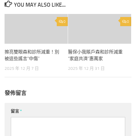
YOU MAY ALSO LIKE...
0
0
擦亮雙眼森和診所減重！別
醫保小我賬戶森和診所減重
被這些謠言“中傷”
“家庭共濟”惠萬家
2025 年 12 月 7 日
2025 年 12 月 31 日
發佈留言
留言
*