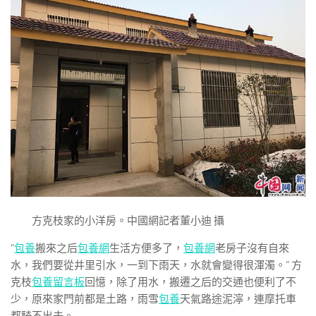
方克枝家的小洋房。中國網記者董小迪 攝
“
包養
搬來之后
包養網
生活方便多了，
包養網
老房子沒有自來
水，我們要從井里引水，一到下雨天，水就會變得很渾濁。” 方
克枝
包養留言板
回憶，除了用水，搬遷之后的交通也便利了不
少，原來家門前都是土路，雨雪
包養
天氣路途泥濘，連摩托車