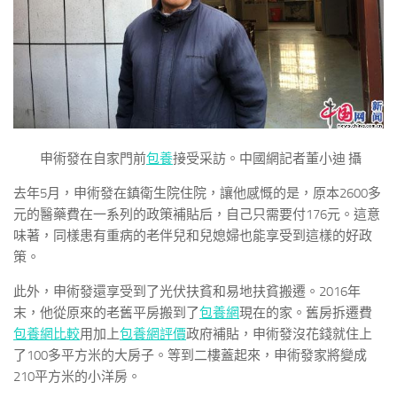
申術發在自家門前
包養
接受采訪。中國網記者董小迪 攝
去年5月，申術發在鎮衛生院住院，讓他感慨的是，原本2600多
元的醫藥費在一系列的政策補貼后，自己只需要付176元。這意
味著，同樣患有重病的老伴兒和兒媳婦也能享受到這樣的好政
策。
此外，申術發還享受到了光伏扶貧和易地扶貧搬遷。2016年
末，他從原來的老舊平房搬到了
包養網
現在的家。舊房拆遷費
包養網比較
用加上
包養網評價
政府補貼，申術發沒花錢就住上
了100多平方米的大房子。等到二樓蓋起來，申術發家將變成
210平方米的小洋房。