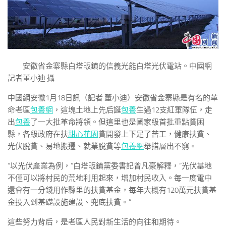
安徽省金寨縣白塔畈鎮的信義光能白塔光伏電站。中國網
記者董小迪 攝
中國網安徽1月18日訊（記者 董小迪）安徽省金寨縣是有名的革
命老區
包養網
，這塊土地上先后誕
包養
生過12支紅軍隊伍，走
出
包養
了一大批革命將領。但這里也是國家級首批重點貧困
縣，各級政府在扶
甜心花園
貧開發上下足了苦工，健康扶貧、
光伏脫貧、易地搬遷、就業脫貧等
包養網
舉措層出不窮。
“以光伏產業為例，”白塔畈鎮黨委書記曾凡豪解釋，“光伏基地
不僅可以將村民的荒地利用起來，增加村民收入。每一度電中
還會有一分錢用作縣里的扶貧基金，每年大概有120萬元扶貧基
金投入到基礎設施建設、兜底扶貧。”
這些努力背后，是老區人民對新生活的向往和期待。