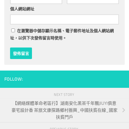
個人網站網址
在
瀏覽器
中儲存顯示名稱、電子郵件地址及個人網站網
址，以供下次發佈留言時使用。
FOLLOW:
NEXT STORY
【網絡媒體革命老區行】湖南安化黑茶千年飄JIUYI俱意
豪宅設計香 茶旅文康探路鄉村振興_中國扶貧在線_國家
扶貧門戶