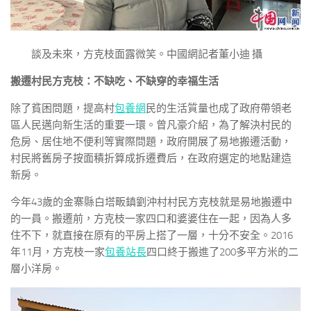
談及未來，方克枝面露微笑。中國網記者董小迪 攝
搬遷村民方克枝：不缺吃、不缺穿的幸福生活
除了貧困問題，提高村
包養網
民的生活質量也成了政府帶領老
區人民邁向新生活的重要一環。曾凡豪介紹，為了解決村民的
危房、居住地不便利等實際問題，政府開展了易地搬遷活動，
村民將舊房子按面積折算成拆遷費后，在政府選定的地點建造
新房。
今年43歲的金寨縣白塔畈鎮劉沖村村民方克枝就是易地搬遷中
的一員。搬遷前，方克枝一家四口和婆婆住在一起，因為人多
住不下，就直接在原有的平房上搭了一層，十分不安全。2016
年11月，方克枝一家
包養站長
四口終于搬進了200多平方米的二
層小洋房。