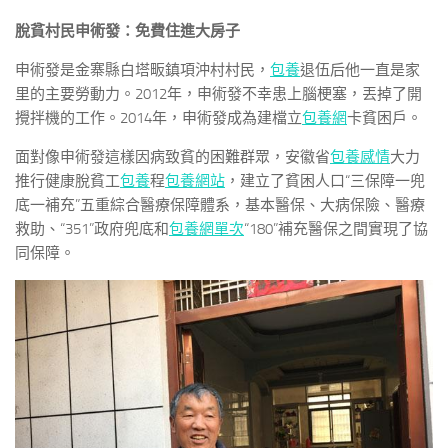
脫貧村民申術發：免費住進大房子
申術發是金寨縣白塔畈鎮項沖村村民，
包養
退伍后他一直是家
里的主要勞動力。2012年，申術發不幸患上腦梗塞，丟掉了開
攪拌機的工作。2014年，申術發成為建檔立
包養網
卡貧困戶。
面對像申術發這樣因病致貧的困難群眾，安徽省
包養感情
大力
推行健康脫貧工
包養
程
包養網站
，建立了貧困人口“三保障一兜
底一補充”五重綜合醫療保障體系，基本醫保、大病保險、醫療
救助、“351”政府兜底和
包養網單次
“180”補充醫保之間實現了協
同保障。