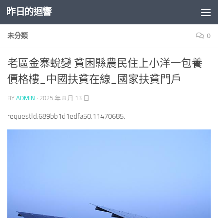
昨日的迴響
Skip to content
未分類
0
老區金寨蛻變 貧困縣農民住上小洋一包養
價格樓_中國扶貧在線_國家扶貧門戶
BY
ADMIN
·
2025 年 8 月 13 日
requestId:689bb1d1edfa50.11470685.