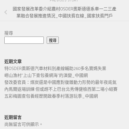
PREVIOUS STORY
國家發展改革委介紹農村OSDER奧斯德德系車一二三產
業融合發展推進情況_中國扶貧在線_國家扶貧門戶
搜尋
搜尋
近期文章
特OSDER奧斯德汽車材料別產線輔助260多名寶媽失業
嶗山漁村“上山下查包養網海”的演變_中國網
發改委官員：煤炭還是中國應對復雜動力形勢的最年夜底氣
內馬爾返場訓練 但或趕不上巴台北秀傳健檢西第二場小組賽
五彩梅園查包養經歷開啟春季村落游玩季_中國網
近期留言
尚無留言可供顯示。