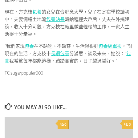
都騎不出去。
現在，方克枝
包養
的女兒在合肥念大學，兒子在寄宿學校讀初
中。夫妻倆將土地流
包養站長
轉給種糧大戶后，丈夫在外搞建
筑，收入十分可觀，方克枝在廠里做些輕松的工作，一家人生
活得十分幸福。
“我們家現
包養
在不缺吃、不缺穿，生活得很好
包養網單次
，”對
現在的生活，方克枝十
長期包養
分滿意，談及未來，她說：“
包
養
我希望每年都能這樣，踏踏實實的，日子越過越好。”
TC:sugarpopular900
YOU MAY ALSO LIKE...
0
0