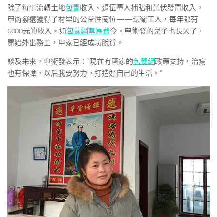
除了每年流轉土地
包養
收入、退伍軍人補貼和光伏發電收入，
申術發還獲得了村里的公益性崗位——環衛工人，每年都有
6000元的收入。如
包養網車馬費
今，申術發的兒子也長大了，
開始外出務工，申家已經成功脫貧。
談及未來，申術發表示：“現在有國家的
包養網
政策支持，治病
也有保障，以后我要努力，打造好自己的生活。”