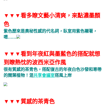
▼
▼
▼看多瞭文藝小清爽，來點濃墨顏
色
紫色歷來是奧秘性感的代名詞，臥室用紫色襯著，
嗯……
▼
▼
▼看到年夜紅與墨藍色的搭配就想
到瞭熱忱的波西米亞作風
很有質感的茶青色，搭配復古的年夜白色沙發和寒帶
的闊葉植物！混
共享會議室
搭風上岸
▼
▼
▼
質感的茶青色