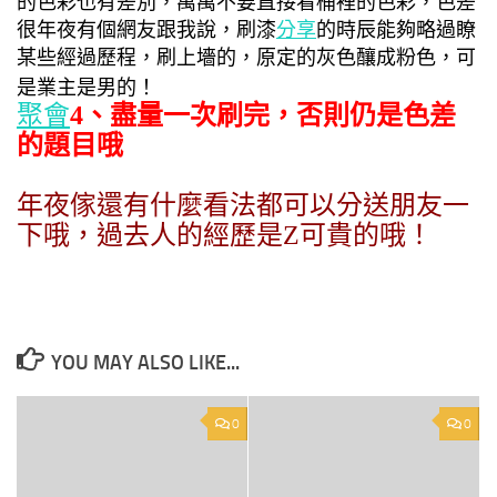
的色彩也有差別，萬萬不要直接看桶裡的色彩，色差
很年夜
有個網友跟我說，刷漆
分享
的時辰能夠略過瞭
某些經過歷程，刷上墻的，原定的灰色釀成粉色，可
是業主是男的！
聚會
4、盡量一次刷完，否則仍是色差
的題目哦
年夜傢還有什麼看法都可以分送朋友一
下哦，過去人的經歷是Z可貴的哦！
YOU MAY ALSO LIKE...
0
0