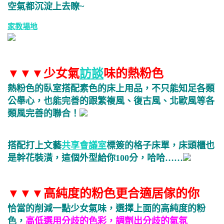
空氣都沉淀上去瞭~
家教場地
▼
▼
▼少女氣
訪談
味的熱粉色
熱粉色的臥室搭配素色的床上用品，不只能知足各類
公舉心，
也能完善的跟繁複風、復古風、北歐風等各
類風完善的聯合！
搭配打上文藝
共享會議室
標簽的格子床單，床頭櫃也
是幹花裝潢，這個外型給你100分，哈哈……
▼
▼
▼高純度的粉色更合適居傢的你
恰當的削減一點少女氣味，選擇上面的高純度的粉
色，
高低選用分歧的色彩，調劑出分歧的氣氛