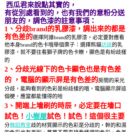
西瓜君來說點其實的，
有從別處看到的，也有我們的意粉分送
朋友的，調色漆的註意事項：
1、分歧brand的乳膠漆，調出來的都是
有色差的
選擇阿誰brand的乳膠漆，必定要對應看
他本身brand的色卡哦
舉個栗子：選擇熊貓
訪談
的乳
膠漆，就不要往看獅子牌的色卡瞭，顯色是有紛歧樣
的
2、分歧光線下的色卡顯色也是有色差
的 ，電腦的顯示屏是有色差的
房間的采光
分歧，能夠看到的色彩是紛歧樣的哦，電腦顯示屏這
個梗，應當都能懂得的哈
3、開端上墻刷的時辰，必定要在墻口
試色！
小樹屋
試色！試色！這個很主要
分
舞蹈教室
歧的材質顯示的色彩是分歧的，幹的和濕