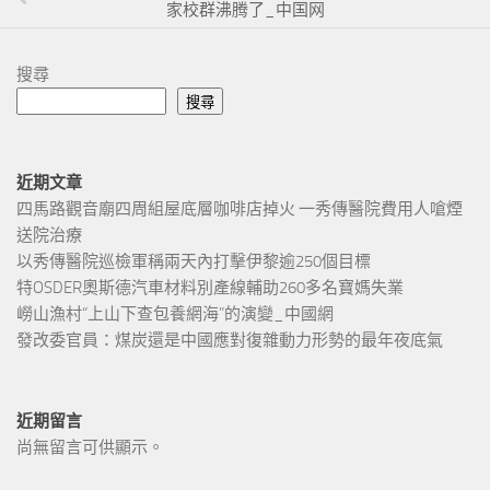
家校群沸腾了_中国网
搜尋
搜尋
近期文章
四馬路觀音廟四周組屋底層咖啡店掉火 一秀傳醫院費用人嗆煙
送院治療
以秀傳醫院巡檢軍稱兩天內打擊伊黎逾250個目標
特OSDER奧斯德汽車材料別產線輔助260多名寶媽失業
嶗山漁村“上山下查包養網海”的演變_中國網
發改委官員：煤炭還是中國應對復雜動力形勢的最年夜底氣
近期留言
尚無留言可供顯示。