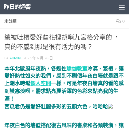
昨日的迴響
Skip to content
未分類
0
總被吐槽愛好些花裡胡哨九宮格分享的 ，
真的不感到那是很有活力的嗎？
BY
ADMIN
·
2025 年 6 月 26 日
本年北歐風年夜熱，各類性
瑜伽教室
冷漠、繁複，讓
愛好熱忱如火的我們，感到不刷個年夜白墻就是跟不
上潮水時髦
個人空間
一樣，
可是年夜白墻真的看的感
到蠻寡淡啊，需求點亮麗活躍的色彩來點亮我的生
涯！
西瓜君仍是愛好壯麗多彩的五顏六色，哈哈哈
年夜白色的墻壁搭配復古風味的書桌和各類裝潢，讓