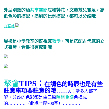
外型別致的酒
共享空間
瓶和幹花，文藝范兒實足，高
低色彩的搭配，塗刷的比例搭配，都可以分歧哦
九宮格
異樣是小學教室的既視感
教學
，可是搭配古代感的立
式臺燈，看書很有感到哦
聚會
TIPS：
在調色的時辰也是有些
註意事項要註意的哦……
A：蠻多人都了
解，分歧的色彩都是由三原
時租會議
色構成
的…………（此處省略900字）…………