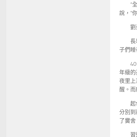
“
說，“
劉
長
子們睡
4
年級的
夜里上
醒。而
起
分別到
了黌舍
習