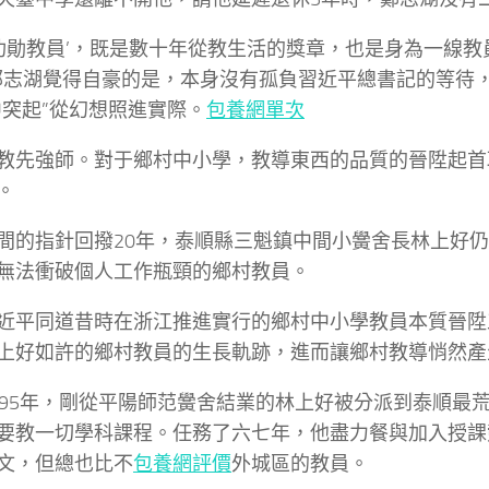
‘功勛教員’，既是數十年從教生活的獎章，也是身為一線
鄭志湖覺得自豪的是，本身沒有孤負習近平總書記的等待
中突起”從幻想照進實際。
包養網單次
教先強師。對于鄉村中小學，教導東西的品質的晉陞起首
。
間的指針回撥20年，泰順縣三魁鎮中間小黌舍長林上好
無法衝破個人工作瓶頸的鄉村教員。
近平同道昔時在浙江推進實行的鄉村中小學教員本質晉陞
上好如許的鄉村教員的生長軌跡，進而讓鄉村教導悄然產
995年，剛從平陽師范黌舍結業的林上好被分派到泰順最
要教一切學科課程。任務了六七年，他盡力餐與加入授課
文，但總也比不
包養網評價
外城區的教員。