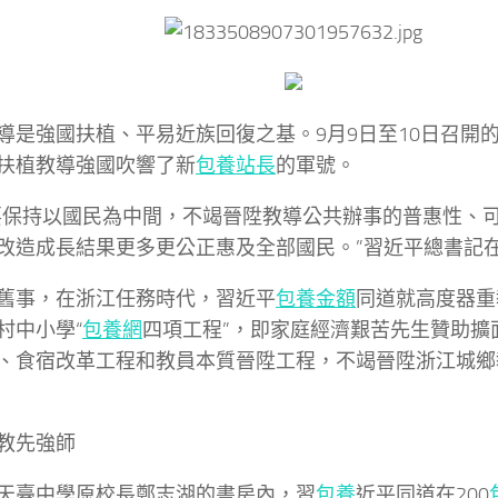
導是強國扶植、平易近族回復之基。9月9日至10日召開
扶植教導強國吹響了新
包養站長
的軍號。
要保持以國民為中間，不竭晉陞教導公共辦事的普惠性、
改造成長結果更多更公正惠及全部國民。”習近平總書記
舊事，在浙江任務時代，習近平
包養金額
同道就高度器重
村中小學“
包養網
四項工程”，即家庭經濟艱苦先生贊助擴
、食宿改革工程和教員本質晉陞工程，不竭晉陞浙江城鄉
教先強師
天臺中學原校長鄭志湖的書房內，習
包養
近平同道在200