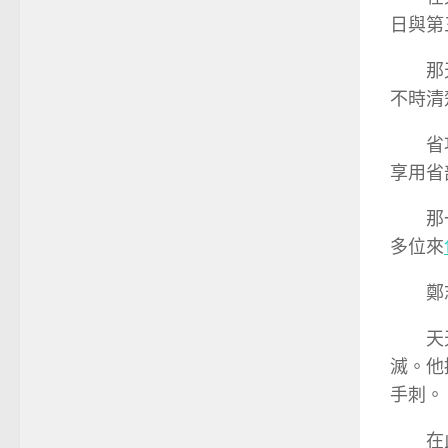
日與第
那
不時清
省
享用省
那
多位來
鄭
天
滅。他
手刺。
在