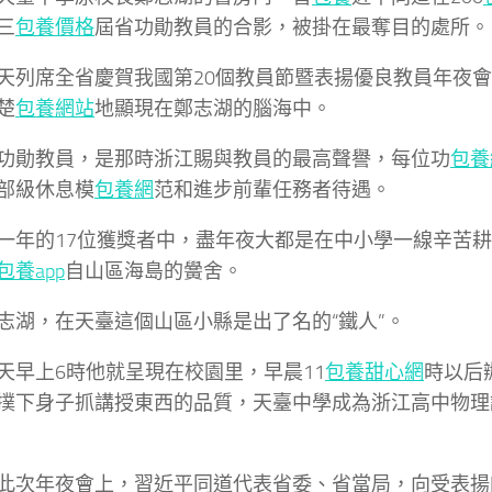
三
包養價格
屆省功勛教員的合影，被掛在最奪目的處所。
天列席全省慶賀我國第20個教員節暨表揚優良教員年夜
楚
包養網站
地顯現在鄭志湖的腦海中。
功勛教員，是那時浙江賜與教員的最高聲譽，每位功
包養
部級休息模
包養網
范和進步前輩任務者待遇。
一年的17位獲獎者中，盡年夜大都是在中小學一線辛苦
包養app
自山區海島的黌舍。
志湖，在天臺這個山區小縣是出了名的“鐵人”。
天早上6時他就呈現在校園里，早晨11
包養甜心網
時以后
撲下身子抓講授東西的品質，天臺中學成為浙江高中物理
此次年夜會上，習近平同道代表省委、省當局，向受表揚