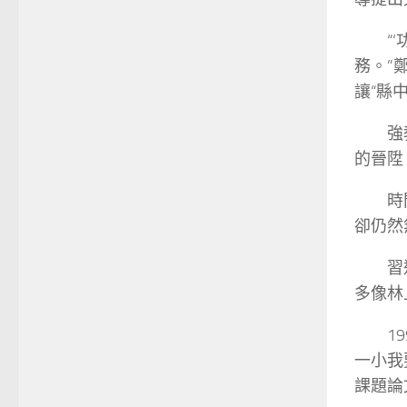
“
務。”
讓“縣
強
的晉陞
時
卻仍然
習
多像林
1
一小我
課題論