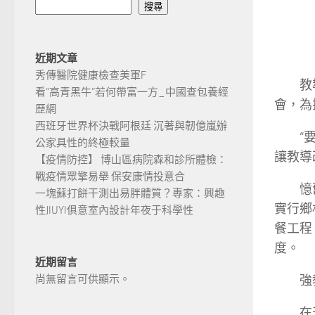
搜尋
近期文章
秀傳醫院健康檢查美軍F
教
看“高青黑牛”若何帶富一方_中國查包養經
會，為
歷網
西班牙世界杯決戰阿根廷 沉著與韌億嵐辦
“
公家具性的終極較量
讓教導
【疫情防控】 博山區病院森和診所體檢：
戰疫情眾擎易舉 保安康情投意合
憶
一塊蘇打餅干測出易胖體質？專家：興趣
實行鄉
性JIUYI俱意室內設計年夜于科學性
餐工程
度。
近期留言
強
尚無留言可供顯示。
在