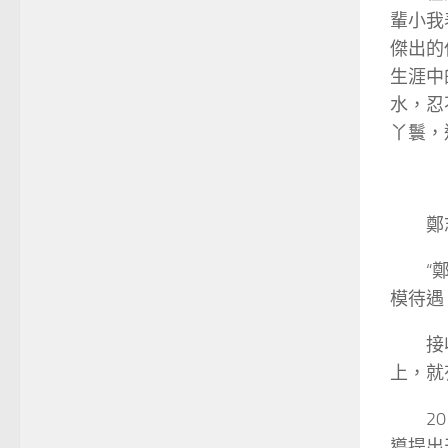
輩小我
傑出的
生涯中
水，忍
丫鬟，
鄭
“
模待遇
接
上，就
2
導提出