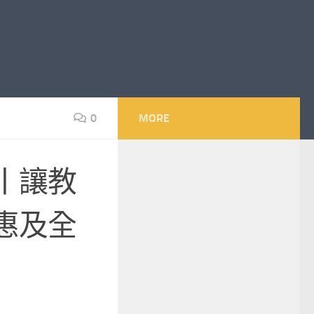
0
MORE
丨讓教
惠及全