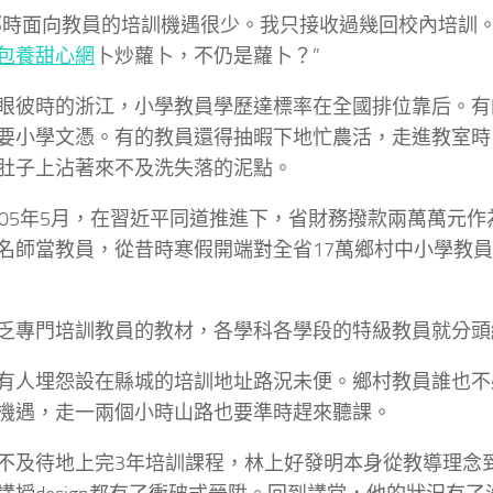
那時面向教員的培訓機遇很少。我只接收過幾回校內培訓
包養甜心網
卜炒蘿卜，不仍是蘿卜？”
眼彼時的浙江，小學教員學歷達標率在全國排位靠后。有
要小學文憑。有的教員還得抽暇下地忙農活，走進教室時
肚子上沾著來不及洗失落的泥點。
005年5月，在習近平同道推進下，省財務撥款兩萬萬元
名師當教員，從昔時寒假開端對全省17萬鄉村中小學教
乏專門培訓教員的教材，各學科各學段的特級教員就分頭
有人埋怨設在縣城的培訓地址路況未便。鄉村教員誰也不
機遇，走一兩個小時山路也要準時趕來聽課。
不及待地上完3年培訓課程，林上好發明本身從教導理念