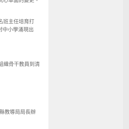
了洗心革面的變更。
名班主任培育打
鄉村中小學涌現出
體組織骨干教員到清
縣教導局局長辦