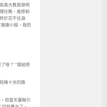
為寬大教員發明
理任務、進修和
終於忍不住淚
“謝謝小姐，我的
了啥？”“還給勞
短幾十米的路
職，但當天臺縣引
二話就應允了。