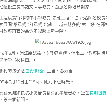
講授design都有了衝破式晉陞。回到講堂，他的狀況有
他慢慢生長為語文高等教員、浙派名師培育對象。
江連續實行鄉村中小學教員“領雁工程”、浙派名師名校長
索展開“菜單式”“訂單式”培訓……越來越多的“林上好”在
村教導東西的品質不竭跨上新臺階。
018年8月，浦江縣試驗小學教導團體、浦陽二小教導團
學研學（材料圖片）
鄉村的孩子念
包養價格ptt
上書、念好書
005年5月10日上午8時，剛到下班時光。
云縣東渡鎮長坑小黌舍長劉勇武半懸著心，坐在
長期包養
，等一個新聞。