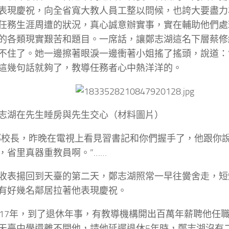
表現慶祝，向全省寬大教人員工整以問候，也誇大要盡力
任務生涯周遭的狀況，真心誠意辦實事，實在輔助他們處
的各類現實艱苦和題目。一席話，讓鄭志湖這名下層蔡修
不住了。她一邊擦著眼淚一邊衝著小姐搖了搖頭，說道：
這幾句話就夠了，教導任務者心中熱洋洋的。
志湖在先生睡房與先生交心（材料圖片）
鄭校長，昨晚在電視上看見習書記和你們握手了，他跟你說
，省里真器重教員啊。”……
收表揚回到天臺的第二天，鄭志湖照常一早往黌舍走，短
有好幾名鄰居拉著他表現慶祝。
017年，到了退休年事，有教導機構開出百萬年薪聘他任
天臺中學還離不開他，請他延遲退休5年時，鄭志湖沒有