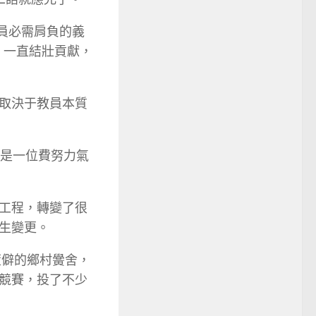
教員必需肩負的義
，一直結壯貢獻，
取決于教員本質
仍是一位費努力氣
工程，轉變了很
生變更。
荒僻的鄉村黌舍，
競賽，投了不少