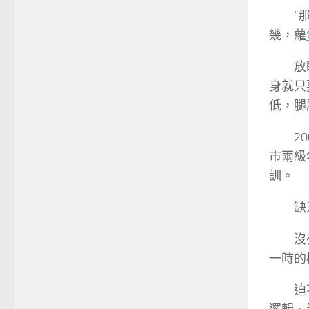
“
幾，蘿
放
身就只
低，腿
2
市兩級
訓。
缺
沒
一時的
迫