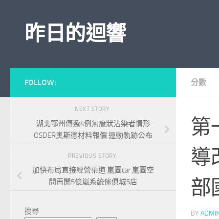
Skip to content
昨日的迴響
FOLLOW:
分數
NEXT STORY
​
湖北鄂州傳遞4例無癥狀沾染者情形
OSDER奧斯德材料報價 運動軌跡公布
導
PREVIOUS STORY
加快布局直接經營渠道 嵐圖car 嵐圖空
部
間再開5億嵐系統傢俱城5店
搜尋
BY
ADMI