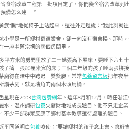
全省食宿改革工程第一批項目定了，你們黌舍宿舍改革列出
你預備怎么建……”
勇武“騰”地從椅子上站起來，邊往外走邊說：“我此刻就往
坑小學是一所鄉村寄宿黌舍，卻一向沒有宿舍樓。那時，
在一座老舊宗祠的兩個房間里。
0多平方米的房間里放了二十幾張高下展床，要睡下六七
孩子擠一張80厘米寬的床；三個二年級的孩子睡兩張拼
茅廁得在暗中中跨過一雙雙腿，常常
包養留言板
把年夜半
所謂茅廁，就是墻角的兩個木頭馬桶。
色呈現在2003
台灣包養網
年。這年8月和12月，時任浙
麗水、溫州調研
包養
欠發財地域成長題目。他不只走企業
。不少干部群眾反應了鄉村基本教導亟待處理的題目。
近平同道明白
包養
唆使：“要讓鄉村的孩子念上書、念好書