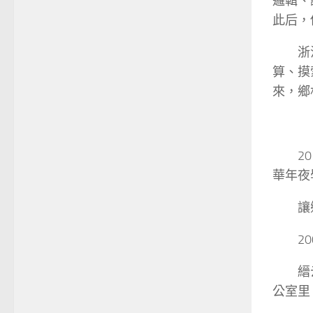
邏輯、
此后，
浙
算、摸
來，鄉
2
華年夜
讓
2
縉
公室里