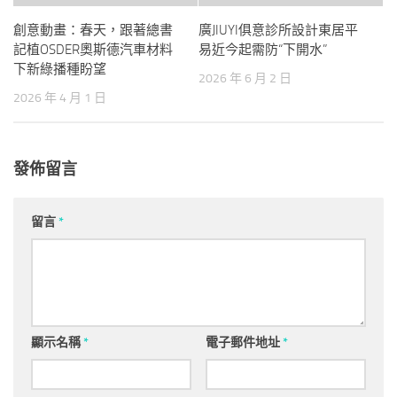
創意動畫：春天，跟著總書
廣JIUYI俱意診所設計東居平
記植OSDER奧斯德汽車材料
易近今起需防“下開水”
下新綠播種盼望
2026 年 6 月 2 日
2026 年 4 月 1 日
發佈留言
留言
*
顯示名稱
*
電子郵件地址
*