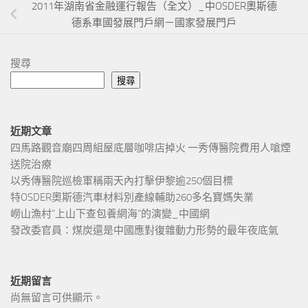
2011年湖南省金融運行報告（全文）_中OSDER奧斯德
德系車國發展門戶網－國家發展門戶
搜尋
搜尋
近期文章
四馬路觀音廟四周組屋底層咖啡店掉火 一秀傳醫院費用人嗆煙
送院治療
以秀傳醫院巡檢軍稱兩天內打擊伊黎逾250個目標
特OSDER奧斯德汽車材料別產線輔助260多名寶媽失業
嶗山漁村“上山下查包養網海”的演變_中國網
發改委官員：煤炭還是中國應對復雜動力形勢的最年夜底氣
近期留言
尚無留言可供顯示。