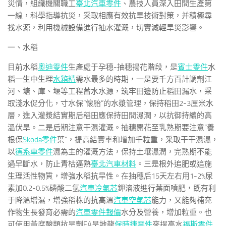
災情，組織機關職工
臺北汽車零件
、農技人員深入田間生產第
一線，科學指導抗災，采取相應有效抗旱技術對策，并積極尋
找水源，利用機械設備進行抽水灌溉，切實減輕旱災影響。
一、水稻
目前水稻
奧迪零件
生產處于孕穗-抽穗揚花階段，是
賓士零件
水
稻一生中生理
水箱精
需水最多的時期，一是要千方百計調劑江
河、塘、庫、堰等工程蓄水水源，筑牢田邊防止稻田漏水，采
取淺水促分化，寸水保“懷胎”的水漿管理，保持稻田2-3厘米水
層，進入灌漿結實期后稻田應保持田間濕潤，以抗御持續的高
溫伏旱。二是后期注意干濕灌溉。抽穗開花至乳熟期要注意“養
根保
Skoda零件
葉”，提高結實率和增加千粒重，采取干干濕濕，
以
德系車零件
濕為主的灌溉方法，保持土壤濕潤，完熟期不能
過早斷水，防止青枯逼熟
臺北汽車材料
。三是根外追肥或追施
生理活性物質，增強水稻抗旱性。在抽穗后15天左右用1-2%尿
素加0.2-0.5%磷酸二氫
汽車冷氣芯
鉀溶液進行葉面噴肥，既有利
于降溫增濕，增強稻株的抗高溫
汽車空氣芯
能力，又能夠補充
作物生長發育必需的
汽車零件報價
水分及營養，增加粒重。也
可使用黃腐酸類抗旱劑FA旱地龍
保時捷零件
來提高水
福斯零件