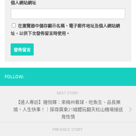
個人網站網址
在
瀏覽器
中儲存顯示名稱、電子郵件地址及個人網站網
址，以供下次發佈留言時使用。
FOLLOW:
NEXT STORY
【達人專訪】鐘恒輝：來梅州看球、吃魚生、品長樂
燒，人生快事！｜探尋廣東21城體玩翻天松山機場接送
育性情
PREVIOUS STORY