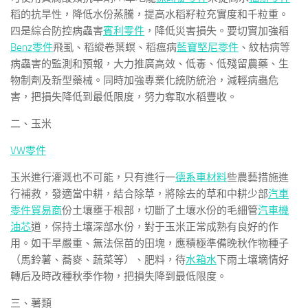
稻的抗旱性，降低水份蒸騰，提高水稻籽粒充實度和千粒重。
四是綜合防控病蟲害
賓利零件
，降低災害損失。要切實加強稻
Benz零件
飛虱、稻縱卷葉螟、稻瘟病
藍寶堅尼零件
、紋枯病等
病蟲害的監測和預報，大力推廣高效、低毒、低殘留農藥、生
物制劑及新型藥械。同時加強專業化統防統治，減輕病蟲危
害，把損失降低到最低限度，努力奪取水稻豐收。
二、玉米
VW零件
玉米進行灌溉也不可能，只有進行一
德系車材料
些農藝措施進
行補救，發適當中耕，結合除草，將除去的草和中耕少部
汽車
零件貿易商
份土壤壅于根部，切斷了土壤水份的毛細管
汽車機
油芯
道，保持土壤深部水份，對于玉米正常成熟有良好的作
用。如干旱嚴重、無法保苗的田塊，應積極準備晚秋作物種子
（馬鈴薯、蕎麥、蔬菜等）、肥料，待
水箱水
下雨土壤墑情好
轉后及時改種秋季作物，把損失降到最低限度。
三、薯類