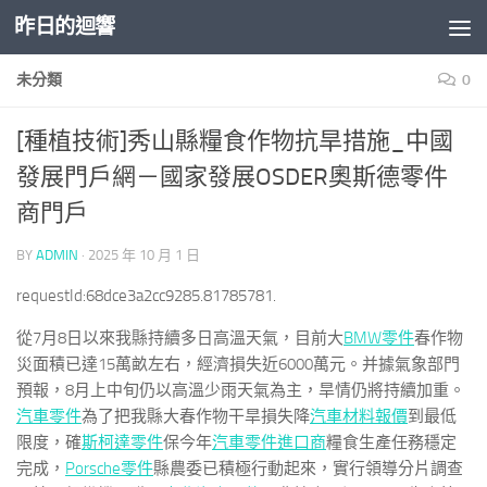
昨日的迴響
Skip to content
未分類
0
[種植技術]秀山縣糧食作物抗旱措施_中國
發展門戶網－國家發展OSDER奧斯德零件
商門戶
BY
ADMIN
·
2025 年 10 月 1 日
requestId:68dce3a2cc9285.81785781.
從7月8日以來我縣持續多日高溫天氣，目前大
BMW零件
春作物
災面積已達15萬畝左右，經濟損失近6000萬元。并據氣象部門
預報，8月上中旬仍以高溫少雨天氣為主，旱情仍將持續加重。
汽車零件
為了把我縣大春作物干旱損失降
汽車材料報價
到最低
限度，確
斯柯達零件
保今年
汽車零件進口商
糧食生產任務穩定
完成，
Porsche零件
縣農委已積極行動起來，實行領導分片調查