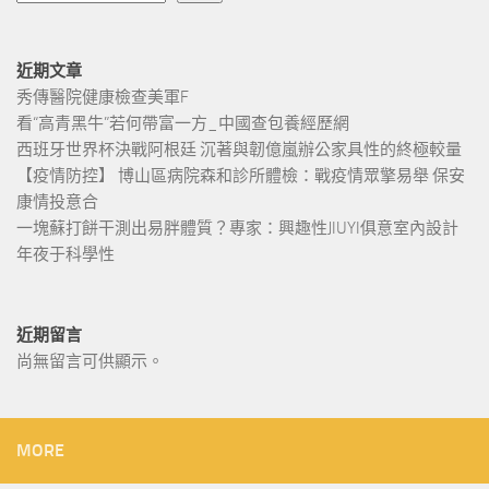
近期文章
秀傳醫院健康檢查美軍F
看“高青黑牛”若何帶富一方_中國查包養經歷網
西班牙世界杯決戰阿根廷 沉著與韌億嵐辦公家具性的終極較量
【疫情防控】 博山區病院森和診所體檢：戰疫情眾擎易舉 保安
康情投意合
一塊蘇打餅干測出易胖體質？專家：興趣性JIUYI俱意室內設計
年夜于科學性
近期留言
尚無留言可供顯示。
MORE