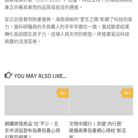
品質成長計劃（2025-2030）》出臺，科技支持下的海南胡椒財
產正向著高東西的品質成長目的邁進。
從災后急救到財產復興，海南胡椒的“更生之路”彰顯了科技的氣
力。當科研職員的手與農人的手牢牢握在一路，當試驗室結果
轉化為田間生孩子力，這場人與天然的較勁，終極書寫出科技
興農的活潑答卷。
YOU MAY ALSO LIKE...
0
0
網購跨境商品“坑”不少，北
文明中國行丨非遺“內行藝”
京市消協發布指專包養心得
碰撞高專包養網心得校“新活
引幫您避雷！
氣”