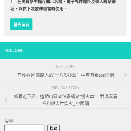
在
瀏覽器
中儲存顯示名稱、電子郵件地址及個人網站網
址，以供下次發佈留言時使用。
FOLLOW:
NEXT STORY
守護春運 鐵路人的“十八般技藝”_中查包養app國網
PREVIOUS STORY
新春走下層丨這趟山區查包養網站“慢火車”，載滿喜慶
祥和與人世炊火_中國網
搜尋
搜尋