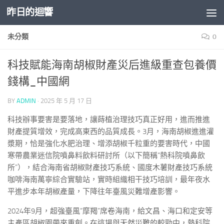
昨日的迴響
Skip to content
未分類
0
科技賦能海南胡椒財產災后進級重查包養價
錢構_中國網
BY
ADMIN
·
2025 年 5 月 17 日
科技辦事要害是要落地，讓蒔植治理技巧真正好用，進而推進
財產提質增效，完成高東西的品質成長。3月，海南胡椒進進灌
漿期，恰是強化水肥治理、增添胡椒千粒重的要害時代，中國
寒帶農業迷信院噴鼻料飲料研討所（以下簡稱“熱科院噴鼻飲
所”），結合海南省胡椒財產技巧系統、國度木薯財產技巧系統
咖啡海南萬寧綜合實驗站，實時組織相干技巧培訓，最年夜水
平進步本年胡椒產量，下降往年臺風災難增產影響。
2024年9月，超強臺風“摩羯”席卷海南，給文昌、海口和定安等
主產區胡椒園帶來重創。在這場與天然災難的較勁中，熱科院