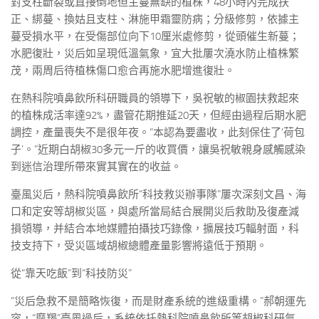
對支柱斷裂或直接倒地但主蔓無缺的植株，48小時內完成扶
正、綁蔓、換姑且支柱、淋施甲霜靈防病；分級修剪，依據主
蔓受損水平，在受傷部位向下10厘米處修剪，從頭催生新蔓；
水肥復壯，災后如呈現低溫氣象，宜大批屢次澆水防止植株繁
茂，兩周后待植株傷口愈合再施水肥增進復壯。
在熱科院噴鼻飲所科研職員的領導下，吳祝敏的椒園扶救起來
的植株成活率達92%，盡管花期推延20天，但經由過程后期水肥
調控，產量喪失不是很年夜。“本認為要盡收，此刻保住了‘荷包
子’。”近期白胡椒30多元一斤的收買價，讓吳祝敏親身感觸感染
到迷信治理所帶來實其實在的收益。
臺風災后，熱科院噴鼻飲所“科技救災辦事隊”屢次深刻文昌、海
口和定安等胡椒災區，與處所當局結合展開災后救助及復產減
損領導，并結合本地媒體拍攝技巧錄像，擴展技巧輻射面，科
技支持下，受災區域胡椒總體產量影響將遠低于預期。
從“靠天吃飯”到“科技防災”
“災后急救不是簡略恢復，而是財產系統的進級重構。”郝朝運先
容，“摩羯”臺風過后，系統依托熱科院噴鼻飲所等胡椒科研氣