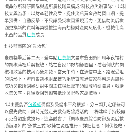
噴鼻飲所科研團隊與處所農技職員構成“科技救災辦事隊”，以科
技立異為矛，以財產韌性為盾，捉住災后黃金救助窗口期，提
早預備、自動反擊，不只讓受災椒園重現活力，更借助災后椒
園更換新的資料等契機推進海南胡椒財產向尺度化、機械化高
東西的品質
包養
成長。
科技辦事隊的“急救包”
臺風襲擊后第二天，登岸點
包養網
文昌市翁田鎮四周年夜福村
的胡椒蒔植戶吳祝敏，站在自家10畝胡椒園里，看著倒伏的胡
椒和散落的枝葉心急如焚。當天午時，在通信中止、路況受阻
的情形下，海南省胡椒財產技巧系統首席迷信家郝朝運與熱科
院噴鼻飲所胡椒研討中間主任楊建峰率領團隊科研職員，戰勝
收集欠亨、途徑受阻等艱苦抵達吳祝敏家胡椒地。
“以主蔓能否
包養網
受傷及受傷水平為根據，分三類判定哪些可
以優先救助，與時光競走先救有盼望成活的。”楊建峰手持鉸剪
示范分類施救技巧，這套融會了《胡椒臺風綜合防御及災后救
助辦法》的“急救三式”敏捷在災區推行。詳細包含：倒伏挽救，