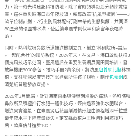
力，第一時光構建起科技防地，除了實時領導災后分類挽救復
產，還在重災區海口市年夜坡鎮，領導改革“抗風型椒園”——3
畝單位制計劃、7行主防風林配5行副林帶的生態樊籬，共同深
80厘米的環園排水溝，使后續臺風季倒伏率和病害年夜幅降
落。
同時，熱科院噴鼻飲所還推進機制立異，樹立“科研院所+當局
+一起配合社”的聯防系統，2024年末，在文昌、海口啟動扶植3
個抗風技巧示范園，臺風過后在重要生養期展開田間培訓，發
放無機肥3000多包、技巧手冊2萬余份，將防風
包養網比擬
林扶
植、支柱埋深尺度等技巧寫進處所生孩子規程，制作
包養網
成
清楚紙普遍發放宣揚。
2025年3月開端，針對海南雨季與灌漿期堆疊的痛點，熱科院噴
鼻飲所又積極推行水肥一體化技巧，經由過程強化水肥聯合，
增進果實灌漿，在臺風災后花量削減情形經由過程增添千粒重
最年夜水平下降產量喪失。定安縣蒔植戶王明海利用該技巧
后，畝產估計進步10%。