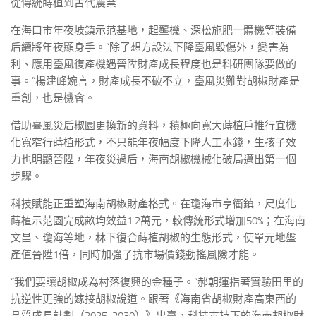
從傳統蒔植到古代農業
在海口市年夜坡鎮示范基地，起壟機、深松施肥一體機等裝備
后續將年夜顯身手。“除了想方設法下降臺風毀傷外，變害為
利、應用臺風復產機遇晉陞財產成長程度也是科研團隊要做的
事。”楊建峰婉言，財產成長不破不立，臺風災難對胡椒財產是
重創，也是機會。
借助臺風災后椒園更換新的資料，積極向寬大蒔植戶推行宜機
化寬窄行蒔植形式，不只能年夜幅度下降人工本錢，生孩子效
力也明顯晉陞，年夜災過后，海南胡椒機械化破局邁出第一個
步驟。
科技賦能正重塑海南胡椒財產格式。在瓊海市亨衢鎮，尺度化
蒔植示范園完成畝均效益1.2萬元，較傳統形式增加50%；在海南
文昌、瓊海等地，林下復合蒔植胡椒的生態形式，使單元地盤
產值晉陞1倍，同時加強了抗市場價錢動搖風險才能。
“我們要讓胡椒成為村落復興的金種子。”郝朝運指著實驗田里的
抗逆性更強的嫁接胡椒說道。跟著《海南省胡椒財產高東西的