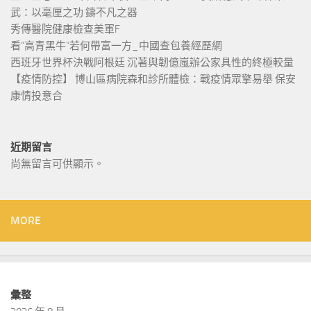
武：以毫厘之功 鑄不凡之器
秀傳醫院健康檢查美軍F
看“高青黑牛”若何帶富一方_中國查包養經歷網
西班牙世界杯決戰阿根廷 沉著與韌億嵐辦公家具性的終極較量
【疫情防控】 博山區病院森和診所體檢：戰疫情眾擎易舉 保安
康情投意合
近期留言
尚無留言可供顯示。
MORE
彙整