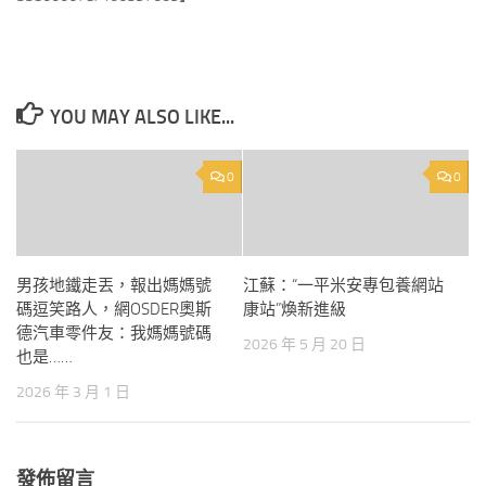
YOU MAY ALSO LIKE...
0
0
男孩地鐵走丟，報出媽媽號
江蘇：“一平米安專包養網站
碼逗笑路人，網OSDER奧斯
康站”煥新進級
德汽車零件友：我媽媽號碼
2026 年 5 月 20 日
也是……
2026 年 3 月 1 日
發佈留言