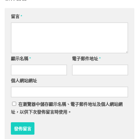
留言
*
顯示名稱
*
電子郵件地址
*
個人網站網址
在
瀏覽器
中儲存顯示名稱、電子郵件地址及個人網站網
址，以供下次發佈留言時使用。