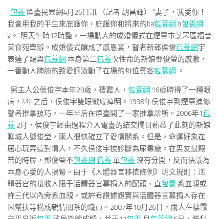
包養
煙臺民眾網4月26日訊 （記者 胡昌輝） “妻子，我愛你！
我會用我的平生來庇護你，庇護你和將來的ba
包養網
b
包養網
y。”明天午時12時整，一場動人的成婚儀式在煙臺市芝罘區福音
美食苑舉辦。成婚儀式釀成了感恩宴，瞽者新郎侯俊
包養網
宇
表達了賜與
包養網
本身第二
包養
次性命的新娘鄧俊瑩的感激，
一番動人肺腑的致愛詞激動了在場的每位賓客
包養網
。
男主人公侯俊宇本年29歲，棲霞人，
包養網
16歲時得了一種眼
病，4年之后，侯俊宇雙眼徹底掉明。1998年侯俊宇到煙臺進修
瞽者推拿技巧，一年半后在煙臺開了一家推拿診所。2006年1
包
養
2月，侯俊宇經由過程介入電臺的結交欄目熟悉了此刻的新娘
聊城人鄧俊瑩，兩人很快確立了愛情關系。但是，命運好象在
居心玩弄這對情人，不久侯俊宇被診斷為尿毒癥。在男友最艱
苦的時辰，鄧俊瑩不
包養網
包養
單
包養
沒有分開，反而決議為
本身心愛的人捐腎。由于《人體器官移植條例》明文規則：活
體器官的接收人限于活體器官募捐人的配頭、直
包養
系血親或
許三代以內旁系血親，或許有證據證實與活體器官募捐人存在
因幫扶等構成親情關系的職員。2007年10月26日，兩人在棲霞