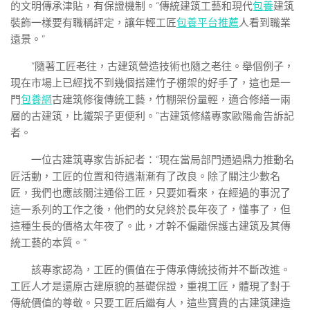
的文明傳承津貼，有保證機制。“傳統建筑工藝和現代
包養
建筑
裝飾一樣要有職稱評定，讓年輕工匠
包養平台推薦
人看到職業
遠景。”
“隨著工匠老往，古建筑營造技術也隨之老往。舉個例子，
現在市場上已經找不到幾個搭建竹子棚架的好手了，這也是一
門
包養網
古建筑修復傳統工藝，竹棚架份量輕，適合修繕一兩
層的古建筑，比鐵架子更便利。”古建筑修繕專家歐陽侖告訴記
者。
一位古建筑專家告訴記者：“現在當局部門通過鼎力推動名
匠活動，工匠的位置和待遇漸漸有了改良。除了關注少數名
匠，我們也應該關注通俗工匠，只要如看來，在經過的事況了
這一系列的工作之後，他們的女兒終於長年夜了，懂事了，但
這種生長的價格太年夜了。此，才幹不偏離保護古建筑及其傳
統工藝的本質。”
該專家認為，工匠的價值在于傳承傳統技術并不斷改進。
工匠人才是還原古建原貌的基礎保證，重視工匠，體現了對于
傳統價值的尊敬。只要工匠后繼有人，這些寶貴的古建筑建造