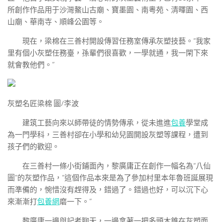
所創作作品用于沙灣鰲山古廟、寶墨園、南粵苑、清暉園、西
山廟、華南寺、順峰公園等。
現在，梁棉在三善村開設傳習任務室傳承灰塑技藝。“我家
里有個小灰塑任務臺，孫輩們很喜歡，一學就通，我一閑下來
就會教他們。”
灰塑名匠梁棉 圖/李波
建筑工藝向來以師帶徒的情勢傳承，從未進進
包養
學堂成
為一門學科，三善村卻在小學和幼兒園開設灰塑等課程，遭到
孩子們的歡迎。
在三善村一條小街鋪面內，黎廣庸正在創作一幅名為“八仙
圖”的灰塑作品，“這個作品本來是為了參加村里本年魯班誕展現
而準備的，惋惜沒有趕得及，錯過了。錯過也好，可以沉下心
來漸漸打
包養網
磨一下。”
黎廣庸一邊與記者聊天，一邊拿著一把多頭木錐在灰塑面