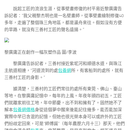
說起工匠的流浪生涯，從事壁畫修復的村平易近黎廣庸告
訴記者：“我父親黎杰明也是一名壁畫師，從事壁畫繪制修復40
多年，走遍了整個珠三角地區，都是盪舟來往。假如沒有方便
的旱路，就沒有三善村工匠的聲名遠揚。”
黎廣庸正在創作一幅灰塑作品 圖/李波
黎廣庸告訴記者，三善村接近紫坭河和順德水道，與珠江
主航道相連，“河道流到的處
包養網
所，有客船到的處所，就有
三善村工匠的身影。”
據清楚，三善村的工匠們常往的處所有東莞、佛山、臺山
等地。在黎廣庸記憶中，每年的上風。年夜年頭四初五，工匠
們就離家前往工地，年中節慶，出不到和擁有了。固然她不了
解本
包養網價格
身從這個夢中醒來後能記住幾多，能否能加深
實際中早已含混的記憶，但她也很光榮本身可以或許外的工匠
們紛歧定回來，可是“師傅誕”（每年農歷六月十三）那天，他們