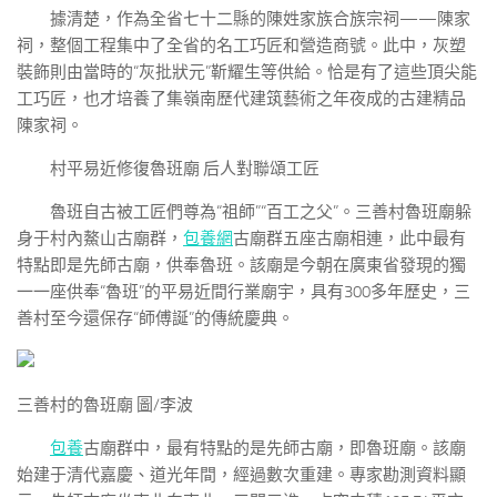
據清楚，作為全省七十二縣的陳姓家族合族宗祠——陳家
祠，整個工程集中了全省的名工巧匠和營造商號。此中，灰塑
裝飾則由當時的“灰批狀元”靳耀生等供給。恰是有了這些頂尖能
工巧匠，也才培養了集嶺南歷代建筑藝術之年夜成的古建精品
陳家祠。
村平易近修復魯班廟 后人對聯頌工匠
魯班自古被工匠們尊為“祖師”“百工之父”。三善村魯班廟躲
身于村內鰲山古廟群，
包養網
古廟群五座古廟相連，此中最有
特點即是先師古廟，供奉魯班。該廟是今朝在廣東省發現的獨
一一座供奉“魯班”的平易近間行業廟宇，具有300多年歷史，三
善村至今還保存“師傅誕”的傳統慶典。
三善村的魯班廟 圖/李波
包養
古廟群中，最有特點的是先師古廟，即魯班廟。該廟
始建于清代嘉慶、道光年間，經過數次重建。專家勘測資料顯