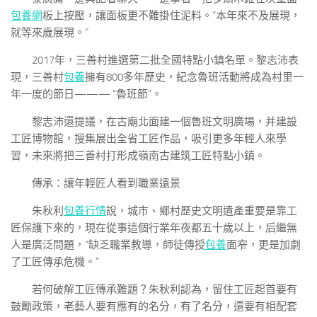
包養網
板上按壓，讓面板更不難掛住泥料。“本年來不及展現，
就等來歲展現。”
2017年，三善村進選第二批全國特點小鎮名單。黎志沛表
現，三善村
包養
擁有800多年歷史，紀念魯班活動將成為村里一
年一度的節日——— “魯班節”。
黎志沛還提議，在古廟北面建一個魯班文明廣場，并建設
工匠博物館，搜集展出全省工匠作品，吸引更多年輕人來學
習，未來將把三善村打形成嶺南古建筑工匠特點小鎮。
傳承：讓年輕匠人看到職業遠景
朱秋利
包養行情
說，城市、鄉村歷史文明遺產重要是靠工
匠保護下來的，現在從事這個行業年夜都五十歲以上，后繼無
人是廣泛問題，“缺乏職業教導，師徒傳授
包養
面窄，更是加劇
了工匠傳承危機。”
若何破解工匠傳承難題？朱秋利認為，留住工匠起首要有
鼓勵政策，老藝人要有應有的名分，有了名分，還要有相配套