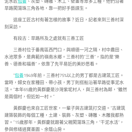
泥水匠
包養
、灰塑、磚雕、木工、壁畫等眾多工種，他們沿著
旱路闖蕩珠三角各地，靠一把好手藝謀生。
這座工匠古村有著怎樣的故事？近日，記者來到三善村深
刻采訪。
有段古：旱路所及之處就有三善工匠
三善村位于番禺區西門口，與順德一河之隔，村中農田、
水池眾多，是典範的嶺南水鄉。三善村的“三善”，指的是“樂
善、德善和福善”，依靠了先平易近的美妙愿看。
“
包養
1949年前，三善村75%以上的男丁都是古建筑工匠。
當時，婦女在家種田、帶小孩，男丁則搭船沿著旱路從事泥水
活。”本年65歲的黃群慶是沙灣紫坭村人，與三善村為鄰，“雖然
是兩個村，但近如一村。”
黃群慶也來自工匠世家，一輩子與古建筑打交道。“古建筑
建築裝飾的每個工種，土建、裝飾、灰塑、磚雕、木雕我都熟
習。”15歲那年，黃群慶就跟著父親闖蕩珠三角，“干泥水活”，
參與修繕過寶墨園、余蔭山房。