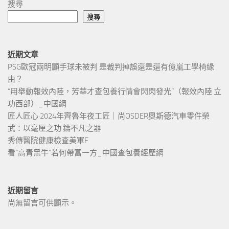
搜尋
搜尋
近期文章
PSG歐冠兩明顯手球未被判 是裁判掉誤還是還有億嵐工學椅緣
由？
“用舉動報效內陸，芳華才查包養行情會閃閃發光”（報效內陸 立
功西部）_中國網
匠人匠心·2024年齊魯年夜工匠｜尚OSDER奧斯德汽車零件榮
武：以毫厘之功 鑄不凡之器
秀傳醫院健康檢查美軍F
看“高青黑牛”若何帶富一方_中國查包養經歷網
近期留言
尚無留言可供顯示。