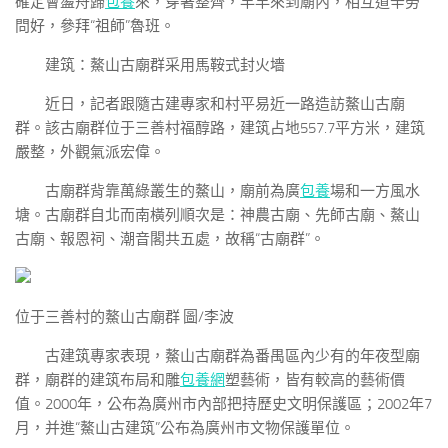
確定會盪舟歸
包養
來，穿著整齊，早早來到廟內，相互道辛勞
問好，參拜“祖師”魯班。
建筑：鰲山古廟群采用馬鞍式封火墻
近日，記者跟隨古建專家和村平易近一路造訪鰲山古廟
群。該古廟群位于三善村福醇路，建筑占地557.7平方米，建筑
嚴整，外觀氣派宏偉。
古廟群背靠萬綠叢生的鰲山，廟前為廣
包養
場和一方風水
塘。古廟群自北而南橫列順次是：神農古廟、先師古廟、鰲山
古廟、報恩祠、潮音閣共五處，故稱“古廟群”。
位于三善村的鰲山古廟群 圖/李波
古建筑專家表現，鰲山古廟群為番禺區內少有的年夜型廟
群，廟群的建筑布局和雕
包養網
塑藝術，皆有較高的藝術價
值。2000年，公布為廣州市內部把持歷史文明保護區；2002年7
月，并進“鰲山古建筑”公布為廣州市文物保護單位。