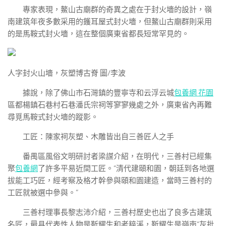
專家表現，鰲山古廟群的奇異之處在于封火墻的設計，嶺
南建筑年夜多數采用的鑊耳屋式封火墻，但鰲山古廟群則采用
的是馬鞍式封火墻，這在整個廣東省都長短常罕見的。
人字封火山墻，灰塑博古脊 圖/李波
據說，除了佛山市石灣鎮的豐寧寺和云浮云城
包養網 花園
區都楊鎮石巷村石巷潘氏宗祠等寥寥幾處之外，廣東省內再難
尋覓馬鞍式封火墻的蹤影。
工匠：陳家祠灰塑、木雕皆出自三善匠人之手
番禺區風俗文明研討者梁謀介紹，在明代，三善村已經集
聚
包養網
了許多平易近間工匠。“清代建頤和園，朝廷到各地選
拔能工巧匠，經考察及格才幹參與頤和園建造，當時三善村的
工匠就被選中參與。”
三善村理事長黎志沛介紹，三善村歷史也出了良多古建筑
名匠，最具代表性人物是靳耀生和老粹溪，靳耀生是嶺南“灰批