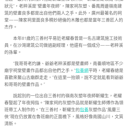
狀元”，老粹溪是“壁畫年夜師”，陳家祠灰塑、番禺周邊嶺南建
筑的壁畫良多都是出自他們兩人之手。此外，廣州最著名的祠
堂——陳家祠里面良多精妙絕倫的木雕也都是當年三善匠人的
杰作。
本年81歲的三善村平易近老耀春曾是一名古建筑施工技術
員，在沙灣建筑公司做過副經理，他還有一個成分——老粹溪
的孫輩。
“我哥哥老灼謙、爺爺老粹溪都是壁畫師，南番順地區不少
廟宇祠堂壁畫作品都出自他們之手。”
包養網
平時，老耀春總是
喜歡來鰲山古廟群走走，“在這里一抬頭，說不定就能看到爺爺
和哥哥的壁畫作品。”
說起別的一位出自三善村的嶺南灰塑年夜師靳耀生，老耀
春豎起了年夜拇指。“陳家祠的灰塑作品就是靳耀生師傅作為領
班帶工人制作的。”在三善村，靳耀生的
包養
灰塑作品“風塵三
俠”現在仍放置在魯班廟的正面檐下，風格好像南國山川，文質
清新。