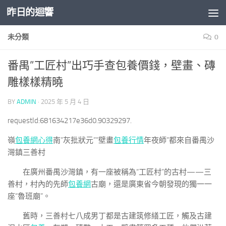
昨日的迴響
Skip to content
未分類
0
番禺”工匠村”出巧手查包養價錢，壁畫、磚
雕樣樣精曉
BY
ADMIN
·
2025 年 5 月 4 日
requestId:681634217e36d0.90329297.
嶺
包養網心得
南”灰批狀元””壁畫
包養行情
年夜師”都來自番禺沙
灣鎮三善村
在廣州番禺沙灣鎮，有一座被稱為“工匠村”的古村——三
善村，村內的先師
包養網
古廟，還是廣東省今朝發現的獨一一
座“魯班廟”。
舊時，三善村七八成男丁都是古建筑修繕工匠，觸及古建