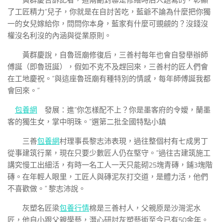
黃群慶告訴記者，這兩副對聯是修繕時后人題寫的，彰顯
了工匠精力“兒子，你就是在自討苦吃，藍爺不論為什麼把你獨
一的女兒嫁給你，問問你本身，藍家有什麼可覬覦的？沒錢沒
權沒名利沒的內涵與從業原則。
黃群慶說，自魯班廟修復后，三善村每年也會自發舉辦師
傅誕（即魯班誕），假如不克不及趕回來，三善村的匠人們會
在工地慶祝。“與這座魯班廟有種特別的情感，每年師傅誕我都
會回來。”
包養網
發展：進“你怎樣配不上？你是墨客府的令嬡，蘭墨
客的獨生女，掌中明珠。”選第二批全國特點小鎮
三善
包養網
村理事長黎志沛表現，過往整個村有七成男丁
從事建筑行業，現在只要少數匠人仍在堅守。“過往古建筑施工
講究慢工出細活，有時一名工人一天只能砌25塊青磚，鋪3塊階
磚。在年輕人眼里，工匠人與磚泥灰打交道，是體力活，他們
不喜歡做。” 黎志沛說。
灰塑名匠梁
包養行情
棉是三善村人，父親原是沙灣泥水
匠，他自小跟父親學藝，潛心研討灰塑藝術至今已有50余年。