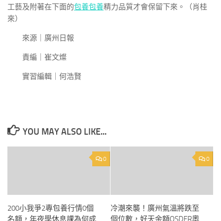
工藝及附著在下面的
包養
包養
精力品質才會保留下來。（肖桂
來）
來源｜廣州日報
責編｜崔文燦
實習編輯｜何浩賢
YOU MAY ALSO LIKE...
0
0
200小我爭2專包養行情0個
冷潮來襲！廣州氣溫將跌至
名額，年夜學休息課為何成
個位數，好天余額OSDER奧