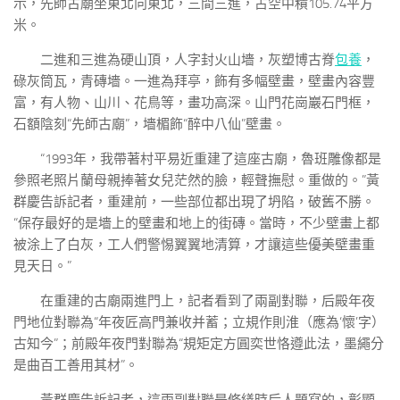
示，先師古廟坐東北向東北，三間三進，占空中積105.74平方
米。
二進和三進為硬山頂，人字封火山墻，灰塑博古脊
包養
，
碌灰筒瓦，青磚墻。一進為拜亭，飾有多幅壁畫，壁畫內容豐
富，有人物、山川、花鳥等，畫功高深。山門花崗巖石門框，
石額陰刻“先師古廟”，墻楣飾“醉中八仙”壁畫。
“1993年，我帶著村平易近重建了這座古廟，魯班雕像都是
參照老照片蘭母親捧著女兒茫然的臉，輕聲撫慰。重做的。”黃
群慶告訴記者，重建前，一些部位都出現了坍陷，破舊不勝。
“保存最好的是墻上的壁畫和地上的街磚。當時，不少壁畫上都
被涂上了白灰，工人們警惕翼翼地清算，才讓這些優美壁畫重
見天日。”
在重建的古廟兩進門上，記者看到了兩副對聯，后殿年夜
門地位對聯為“年夜匠高門兼收并蓄；立規作則淮（應為‘懷’字）
古知今”；前殿年夜門對聯為“規矩定方圓奕世恪遵此法，墨繩分
是曲百工善用其材”。