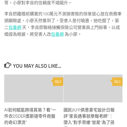
等，小廖對李良的信賴度不竭躥升。
李良把離婚前購置的100萬元不測損害險的保單居心放在商務車
頭顯眼處，小廖天然看到了，受害人是付曉惠，她吃醋了。第
二
包養網
天，李良即聯絡接觸保險公司營業員上門辦事，以成
婚證為根據，將受害人改
包養網
為小廖。
YOU MAY ALSO LIKE...
0
0
AI若何賦能跨境貿易？看“一
國民JIUYI俱意豪宅設計日報
件衣OSDER奧斯德零件商服
評“家長遇事就舉報老師”：
的奇幻漂流”
墮入“對手思維”豈是“為了孩