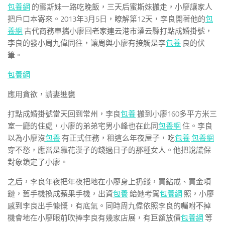
包養網
的蜜斯妹一路吃晚飯，三天后蜜斯妹搬走，小廖讓家人
把戶口本寄來。2013年3月5日，瞭解第12天，李良開著他的
包
養網
古代商務車攜小廖回老家連云港市灌云縣打點成婚掛號，
李良的發小周九偉同往，讓周與小廖有接觸是李
包養
良的伏
筆。
包養網
應用貪欲，請妻進甕
打點成婚掛號當天回到常州，李良
包養
搬到小廖160多平方米三
室一廳的住處，小廖的弟弟宅男小峰也在此同
包養網
住。李良
以為小廖沒
包養
有正式任務，租這么年夜屋子，吃
包養
包養網
穿不愁，應當是靠花漢子的錢過日子的那種女人。他把說謊保
對象鎖定了小廖。
之后，李良年夜把年夜把地在小廖身上扔錢，買鉆戒、買金項
鏈，舊手機換成蘋果手機，出資
包養
給她考駕
包養網
照，小廖
感到李良出手慷慨，有底氣。同時周九偉依照李良的囑咐不掉
機會地在小廖眼前吹捧李良有幾家店展，有巨額放債
包養網
等