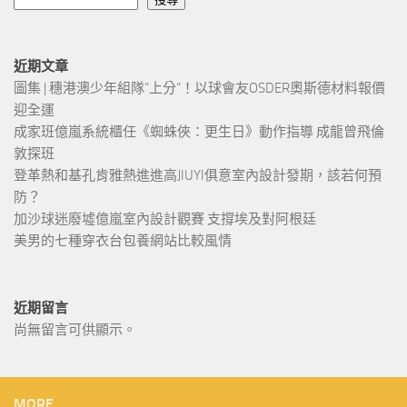
近期文章
圖集 | 穗港澳少年組隊“上分“！以球會友OSDER奧斯德材料報價
迎全運
成家班億嵐系統櫃任《蜘蛛俠：更生日》動作指導 成龍曾飛倫
敦探班
登革熱和基孔肯雅熱進進高JIUYI俱意室內設計發期，該若何預
防？
加沙球迷廢墟億嵐室內設計觀賽 支撐埃及對阿根廷
美男的七種穿衣台包養網站比較風情
近期留言
尚無留言可供顯示。
MORE