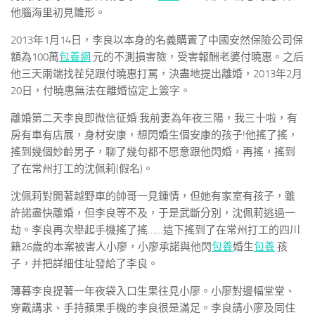
他腦海里初見雛形。
2013年1月14日，李良以本身的名義購置了中國安然保險公司保
額為100萬
包養網
元的不測損害險，受害報酬老婆付曉惠。之后
他三天兩端找茬兒跟付曉惠打罵，決盡地提出離婚，2013年2月
20日，付曉惠無法在離婚協定上簽字。
離婚第二天李良即微信征婚:我前妻為年夜三陽，我三十啦，有
房有車有店展，身材安康，想閃婚生個安康的孩子!他搖了搖，
搖到幾個妙齡男子，聊了幾句都不愿意跟他閃婚，再搖，搖到
了在常州打工的沈佩莉(假名)。
沈佩莉對開著越野車的帥哥一見鍾情，但她有家室有孩子，雖
許諾盡快離婚，但李良等不及，于是武斷分別，沈佩莉逃過一
劫。李良再次舉起手機搖了搖……這下搖到了在常州打工的四川
籍26歲的本案被害人小廖，小廖承諾與他閃
包養
婚生
包養
孩
子，并把詳細住址發給了李良。
薄暮李良提著一年夜袋入口生果往見小廖。小廖對邊幅堂堂、
穿戴講求、手持蘋果手機的李良很是滿足。李良請小廖及同住