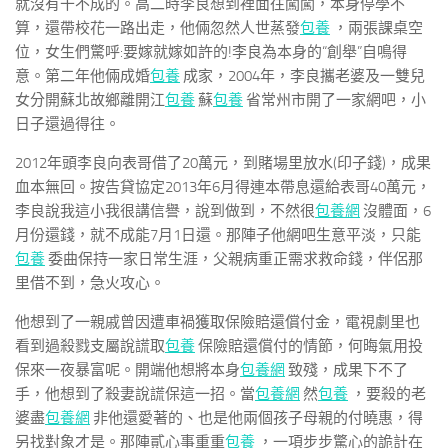
就沒有干不成的。高二時李良想到裡面往闖闖，本身停學不
算，還帶校花一路出走，他倆忽然人世蒸發
包養
，兩張課桌空
位，女生們驚呼:要嫁就嫁如許的!李良為本身的“創舉”自鳴得
意。第二年他倆成婚
包養
成家，2004年，李良攜老婆及一雙兒
女分開蘇北故鄉離開江
包養
蘇
包養
省常州市開了一家網吧，小
日子還過得往。
2012年頭李良向表哥借了20萬元，到賭場里放水(印子錢)，成果
血本無回。按告貸協定2013年6月得連本帶息還給表哥40萬元，
李良說我這小我很講信譽，說到做到，不然很
包養網
沒體面，6
月份還錢，就不成能7月1日還。那陣子他網吧生意平淡，只能
包養
委曲保持一家日常生涯，父親病重正需求救命錢，伴侶那
里借不到，急火攻心。
他想到了一親戚曾因遭車禍獲取保險賠還償付金，電視劇里也
看到過殺戮支屬說謊取
包養
保險賠還償付的情節，何晦氣用投
保來一夜暴富呢。開端他想將本身
包養網
致殘，成果下不了
手，他想到了殺妻說謊保這一招。當
包養網
然
包養
，要殺的老
婆盡
包養網
非他還愛著的、也是他兩個孩子母親的付曉惠，得
另找對象才是。那陣貳心事重重
包養
，一項步步驚心的詭計在