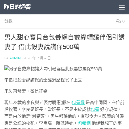
昨日的迴響
Skip to content
分數
0
男人甜心寶貝台包養網自戴綠帽讓伴侶引誘
妻子 借此殺妻說謊保500萬
BY
ADMIN
·
2026 年 7 月 4 日
李良把殺妻說謊保的全經過歷程寫了上去
甩失落發妻，微信征婚
現年28歲的李良與老婆付曉惠(假名)
包養網
是高中同窗，座位前
后挨著，李良是班長。當班長，不是由於成就
包養
好守規律，
而是由於他是“刺兒頭”，男生都聽他的，有號令力。靚麗的付曉
惠是公認的校花，李良高一時就追她，
包養網
他說我想干的事