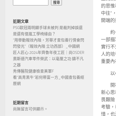
搜尋
的思惟
中往”
開端的
近期文章
PSG歐冠兩明顯手球未被判 是裁判掉誤還
約
是還有億嵐工學椅緣由？
一部描
“用舉動報效內陸，芳華才查包養行情會閃
實行不
閃發光”（報效內陸 立功西部）_中國網
匠人匠心·2024年齊魯年夜工匠｜尚OSDER
人的培
奧斯德汽車零件榮武：以毫厘之功 鑄不凡
重要內
之器
秀傳醫院健康檢查美軍F
以
看“高青黑牛”若何帶富一方_中國查包養經
歷網
開
新心思
畏艱險
近期留言
考驗，
尚無留言可供顯示。
惜，也