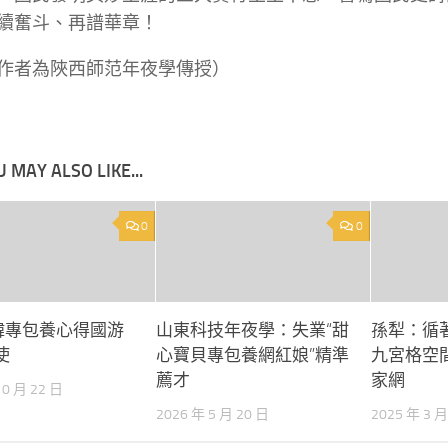
續奮斗、再譜華章！
作者為陜西師范年夜學傳授）
 MAY ALSO LIKE...
0
0
任韓專包養心得國游
山東科技年夜學：失業“甜
孫犁：循
使
心寶貝專包養網紅娘”精準
九宮格空
薦才
家網
10 月 22 日
2026 年 5 月 20 日
2025 年 3 月