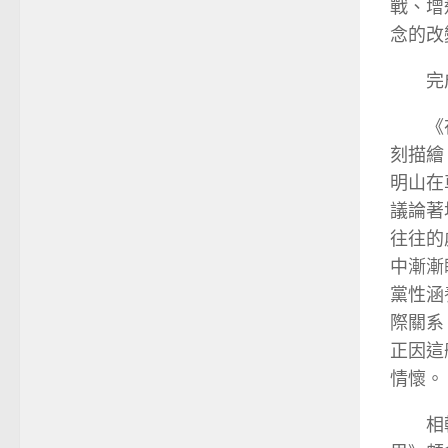
戰、增
念的改
完
《
刻描繪
明山在
議論著
往往的
中漸漸
黨性涵
際關系
正因這
情懷。
相