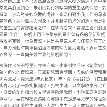
多抒懷之筆，不只天然風景足以感發人物的情志，書中重
象更具浪漫顏色。朱明山對行將睜開的重生活的假想、對
盼望，李瑛對美妙戀愛的嚮往、崔浩田對小我工作的尋求
義顏色。這些嚮往與想象，并非騰空蹈虛的幻想，而是扎
的重生活的實際語境之中。在柳青看來，實際主義和浪漫
而是“化合”。朱明山們正在從事的是不曾有過的全新發明
待攻堅克難、化為實際。這是共產黨人初心任務的真正的
、無力推動時期車輪滔滔向前的精力氣力地點。表示在文
心實際，一直向美妙生涯的發明關閉。
青佚作《在田野里》并未完成，也未到達后來《創業史》
熟，但它的實際感、真摯勁兒清爽劈面，思慮的深度和筆
柳青范兒。從米脂3年到長安14年，從《種谷記》《在田
柳青走出了一條扎根國民、扎根生涯，以文學敘事充足介
。柳青的創作精力和文學遺產啟示我們，小說家要有宏闊
際關心，要在親密追蹤關心實際中充足施展文學的經世效
，國民發明美妙生涯的巨大實行生生不息，書寫國民史詩