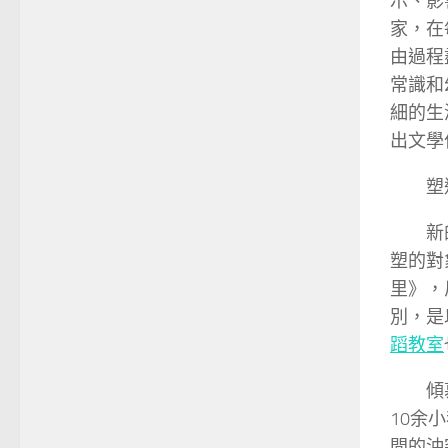
示、影
家，在
由過程
常識和
細的生
出文學
塑
新
塑的對
里》，
別，是
蹈教室
傾
10余
間的沖