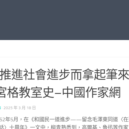
為推進社會進步而拿起筆來
宮格教室史–中國作家網
N
·
2025 年 3 月 18 日
952年5月，在《和國民一道進步——留念毛澤東同道〈
話〉十周年》一文中，柳青熟悉到，高爾基、魯迅等作家