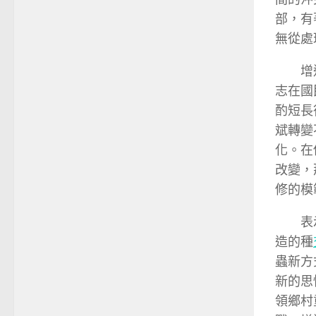
部，有
無從處
增
志在國
酌短長
斌轉變
化。在
改變，
修的模
表
造的種
蟲新方
新的思
領鄉村