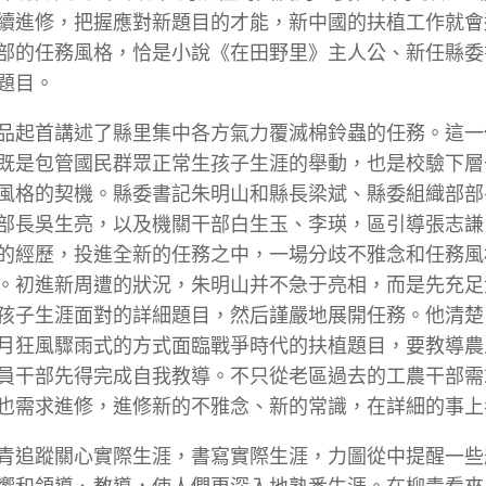
續進修，把握應對新題目的才能，新中國的扶植工作就會
部的任務風格，恰是小說《在田野里》主人公、新任縣委
題目。
品起首講述了縣里集中各方氣力覆滅棉鈴蟲的任務。這一
既是包管國民群眾正常生孩子生涯的舉動，也是校驗下層
風格的契機。縣委書記朱明山和縣長梁斌、縣委組織部部
部長吳生亮，以及機關干部白生玉、李瑛，區引導張志謙
的經歷，投進全新的任務之中，一場分歧不雅念和任務風
。初進新周遭的狀況，朱明山并不急于亮相，而是先充足
孩子生涯面對的詳細題目，然后謹嚴地展開任務。他清楚
月狂風驟雨式的方式面臨戰爭時代的扶植題目，要教導農
員干部先得完成自我教導。不只從老區過去的工農干部需
也需求進修，進修新的不雅念、新的常識，在詳細的事上
青追蹤關心實際生涯，書寫實際生涯，力圖從中提醒一些