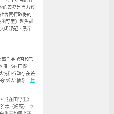
，“真正提高的作
彩的義務是盡力經
社會實行取得的
在田野里》聚焦詳
文明課題，展示
文藝作品號召和形
》到《在田野
感情和行動存在差
“新人”抽像，
舞
。《在田野里》
不雅念（經歷）”之
白生玉均屬老干