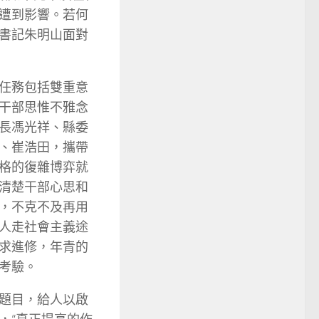
遭到影響。若何
書記朱明山面對
任務包括雙重意
干部思惟不雅念
長馮光祥、縣委
、崔浩田，攜帶
格的復雜博弈就
清楚干部心思和
，不克不及再用
人走社會主義途
求進修，年青的
考驗。
題目，給人以啟