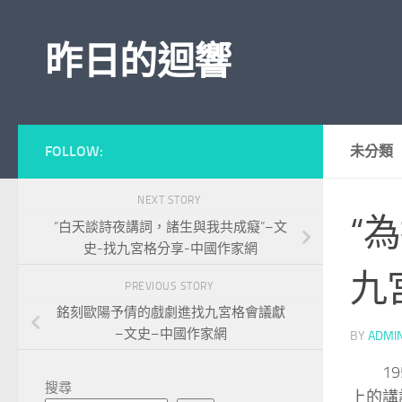
Skip to content
昨日的迴響
FOLLOW:
未分類
NEXT STORY
“
“白天談詩夜講詞，諸生與我共成癡”–文
史-找九宮格分享-中國作家網
九
PREVIOUS STORY
銘刻歐陽予倩的戲劇進找九宮格會議獻
–文史–中國作家網
BY
ADMI
1
搜尋
上的講