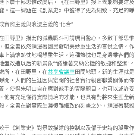
進下層干部思惟改變后，《在田野里》接上去能夠要述及
變。這一課題在《創業史》中獲得了更為細致、充足的睜
成實際主義與浪漫主義的“化合”
在田野里》描寫的滅蟲戰斗可謂觸目驚心，多數干部思惟
，但全書依然瀰漫著國民發明美妙重生活的喜悅之情。作
車上滿懷熱忱地暢想重生活。這種熱忱也是身邊乘客們的
地盤改造以后的新景象”“議論著交納公糧的敏捷和整潔”
處所，在田野里，在
共享會議室
田間地頭，新的生涯就是
睜開，人們的生涯因與宏闊的社會實行親密聯繫關係而佈
養，使得朱明山自在應對辣手的實際題目，也可以或許妥
。他有充足懂得實際情境的才能，也具有對將來生涯全新
般，全書在對實際生涯復雜細致的刻畫之外，瀰漫著悲觀
較于《創業史》對景致描述的控制以及偏于史詩的凝重作