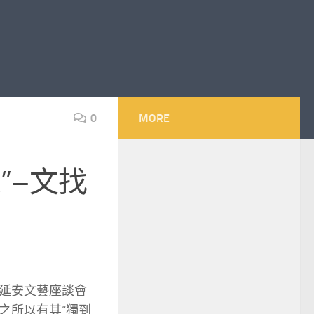
0
MORE
”–文找
在延安文藝座談會
之所以有其“獨到