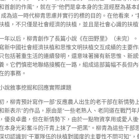
和首創的作風”，就在于“他們是拿本身的生涯經歷為基本創
，成為這一時代柳青思慮并實行的標的目的。在他看來，“
扶植，不只僅是社會經濟的扶植，並且是社會心識的扶植
一年以后，柳青創作了長篇小說《在田野里》（未完）。
寫新中國社會經濟扶植和思惟文明扶植交互成績的主要作
只包括著重生活的連續發明，還意味著擁有新思惟、新感
養。它們慎密地聯絡接觸在一路，組成這部篇幅不長但內
在的事務。
小說敘事挖掘和回應實際課題
初，柳青預計寫作一部“反應農人出生的老干部在新情勢
和新表示”的作品，原由是“一些老熟人、老同道在戰鬥年
，優良卓盡，但在新情勢下，由於一點物資享用或愛人後
在本身光彩奮斗的汗青上抹了一把黑”。柳青為這些干部
深切認識到“干軍隊伍的扶植對國度的主要性不問可知”，