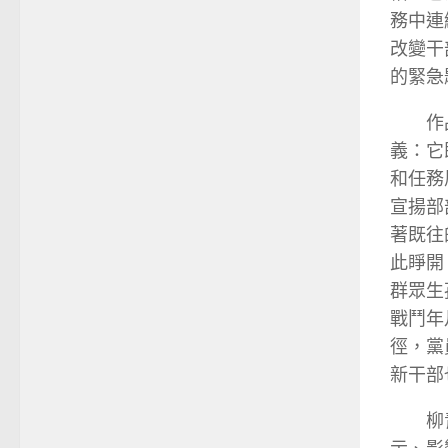
務中連
改變干
的緊急
作
義：它
和任務
宣揚部
著既往
此睜開
群眾生
戰鬥年
徑，黨
新干部
柳