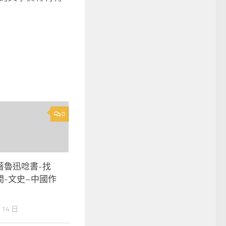
0
著魯迅唸書-找
間-文史–中國作
 14 日