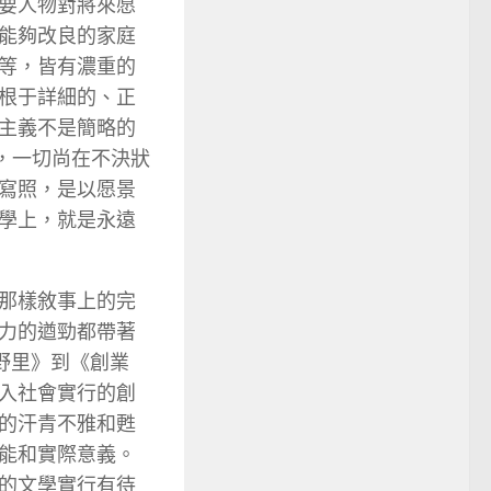
要人物對將來愿
能夠改良的家庭
等，皆有濃重的
根于詳細的、正
主義不是簡略的
，一切尚在不決狀
寫照，是以愿景
學上，就是永遠
那樣敘事上的完
力的遒勁都帶著
野里》到《創業
入社會實行的創
的汗青不雅和甦
能和實際意義。
的文學實行有待