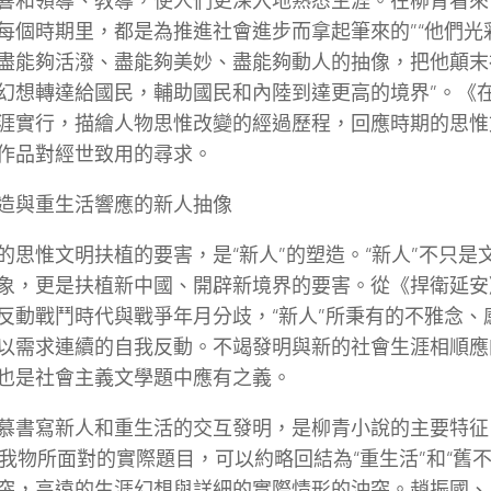
響和領導、教導，使人們更深入地熟悉生涯。在柳青看來
每個時期里，都是為推進社會進步而拿起筆來的”“他們光
盡能夠活潑、盡能夠美妙、盡能夠動人的抽像，把他顛末
幻想轉達給國民，輔助國民和內陸到達更高的境界”。《
涯實行，描繪人物思惟改變的經過歷程，回應時期的思惟
作品對經世致用的尋求。
造與重生活響應的新人抽像
的思惟文明扶植的要害，是“新人”的塑造。“新人”不只是
象，更是扶植新中國、開辟新境界的要害。從《捍衛延安
反動戰鬥時代與戰爭年月分歧，“新人”所秉有的不雅念、
以需求連續的自我反動。不竭發明與新的社會生涯相順應的
也是社會主義文學題中應有之義。
慕書寫新人和重生活的交互發明，是柳青小說的主要特征
小我物所面對的實際題目，可以約略回結為“重生活”和“舊
突，高遠的生涯幻想與詳細的實際情形的沖突。趙振國、