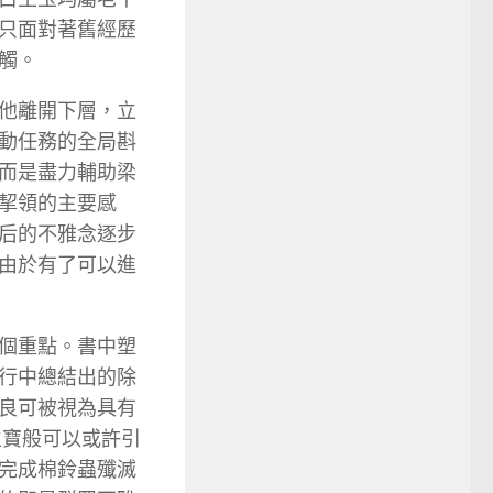
只面對著舊經歷
觸。
他離開下層，立
動任務的全局斟
而是盡力輔助梁
挈領的主要感
后的不雅念逐步
由於有了可以進
個重點。書中塑
行中總結出的除
良可被視為具有
生寶般可以或許引
完成棉鈴蟲殲滅