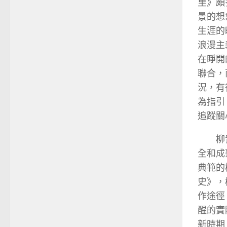
里》頗
景的想
生涯的
浪漫主
在睜開
聯合，
況，有
為指引
追蹤關
柳
全和成
典範的
史》，
作途徑
醒的實
新時期