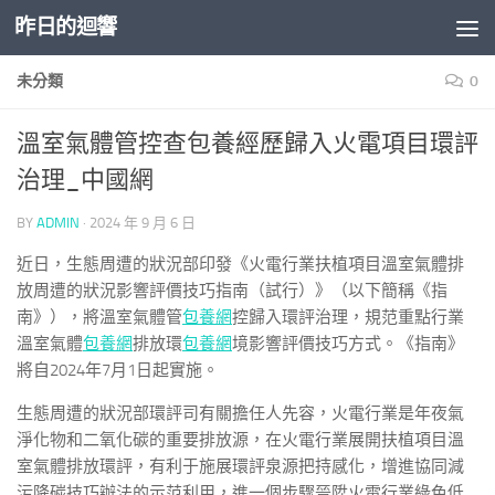
昨日的迴響
Skip to content
未分類
0
溫室氣體管控查包養經歷歸入火電項目環評
治理_中國網
BY
ADMIN
·
2024 年 9 月 6 日
近日，生態周遭的狀況部印發《火電行業扶植項目溫室氣體排
放周遭的狀況影響評價技巧指南（試行）》（以下簡稱《指
南》），將溫室氣體管
包養網
控歸入環評治理，規范重點行業
溫室氣體
包養網
排放環
包養網
境影響評價技巧方式。《指南》
將自2024年7月1日起實施。
生態周遭的狀況部環評司有關擔任人先容，火電行業是年夜氣
淨化物和二氧化碳的重要排放源，在火電行業展開扶植項目溫
室氣體排放環評，有利于施展環評泉源把持感化，增進協同減
污降碳技巧辦法的示范利用，進一個步驟晉陞火電行業綠色低