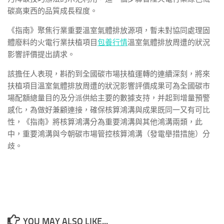
碳高東西的品質成長程度。
《指南》聚焦行業重要溫室氣體排放源項，暫未對協同處理固
體廢料的火電行業扶植項目
包養行情
溫室氣體排放周遭的狀況
影響評價提出請求。
該擔任人表現，斟酌到全國碳市場扶植運轉的連續深刻，將來
扶植項目溫室氣體排放周遭的狀況影響評價成果可為全國碳市
場配額總量目的及分派供給主要的數據支持，并起到增量預警
感化，為做好兼顧連接，確保核算鴻溝與成果既同一又有可比
性，《指南》將核算鴻溝分為重要鴻溝與其他鴻溝兩類，此
中，重要鴻溝與今朝碳市場管控核算鴻溝（發電舉措措施）分
歧。
YOU MAY ALSO LIKE...