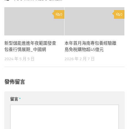
0
0
新型儲能進進年夜範圍發查
本年首月海南專包養經驗離
包養行情展期_中國網
島免稅購物超45億元
2024 年 5 月 5 日
2026 年 2 月 7 日
發佈留言
留言
*