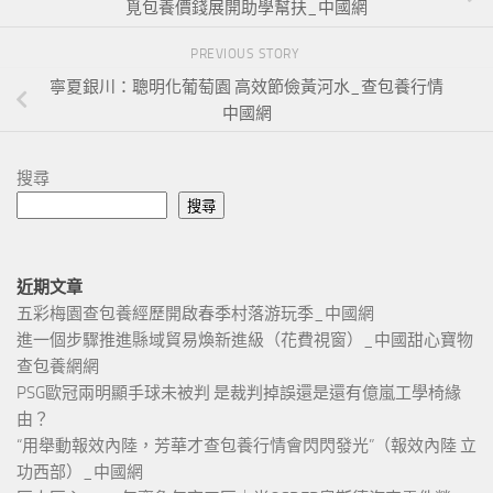
覓包養價錢展開助學幫扶_中國網
PREVIOUS STORY
寧夏銀川：聰明化葡萄園 高效節儉黃河水_查包養行情
中國網
搜尋
搜尋
近期文章
五彩梅園查包養經歷開啟春季村落游玩季_中國網
進一個步驟推進縣域貿易煥新進級（花費視窗）_中國甜心寶物
查包養網網
PSG歐冠兩明顯手球未被判 是裁判掉誤還是還有億嵐工學椅緣
由？
“用舉動報效內陸，芳華才查包養行情會閃閃發光”（報效內陸 立
功西部）_中國網