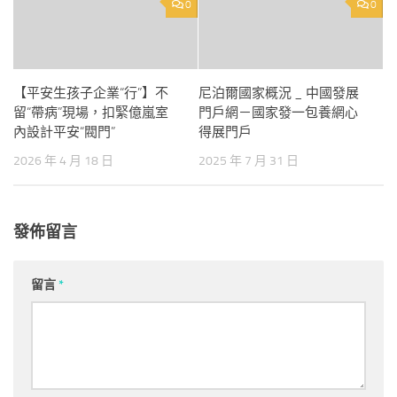
0
0
【平安生孩子企業“行”】不
尼泊爾國家概況 _ 中國發展
留“帶病”現場，扣緊億嵐室
門戶網－國家發一包養網心
內設計平安“閥門”
得展門戶
2026 年 4 月 18 日
2025 年 7 月 31 日
發佈留言
留言
*