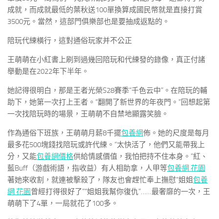
成就，而成就最低的葉秋送100單換算成國民幣就是直接打賞
3500元。當然，這部門俱樂部也是要抽成返點的。
陪玩代練橫行，這對通俗玩家并不公正
王萌萌在小紅書上刷到過幾回陪玩和代練發的錄像，真正付諸
舉動是在2022年下半年。
她記得很明白，那是王者光榮S28賽季“千色云中”。在陪玩的輔
助下，她第一次打上王者。“翻開了新世界的年夜門。”回想起第
一次找陪玩時的場景，王萌萌不自禁地顯露笑臉。
作為通俗下班族，王萌萌月薪8千擺
包養網
佈。她的尺度是每月
最多花500塊錢找陪玩或許代練。“太快活了，他們又能帶我上
分，又能
包養網價格
供給情感價值，我怕把持不住本身。”紅、
藍Buff（游戲術語，指收益）有人相助拿，人甲等
包養網 花園
著她來收割，就連被擊殺了，隊友也會趕忙奉上撫慰“姐姐
包養
網 花園
曾經打得很好了”“姐姐我幫你復仇”……最奢靡的一次，王
萌萌下了4單，一局就花了100多。