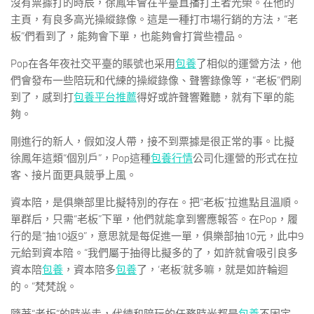
沒有票據打的時辰，徐鳳年會在平臺直播打王者光榮。在他的
主頁，有良多高光操縱錄像。這是一種打市場行銷的方法，“老
板”們看到了，能夠會下單，也能夠會打賞些禮品。
Pop在各年夜社交平臺的賬號也采用
包養
了相似的運營方法，他
們會發布一些陪玩和代練的操縱錄像、聲響錄像等，“老板”們刷
到了，感到打
包養平台推薦
得好或許聲響難聽，就有下單的能
夠。
剛進行的新人，假如沒人帶，接不到票據是很正常的事。比擬
徐鳳年這類“個別戶”，Pop這種
包養行情
公司化運營的形式在拉
客、接片面更具競爭上風。
資本陪，是俱樂部里比擬特別的存在。把“老板”拉進點且溫順。
單群后，只需“老板”下單，他們就能拿到響應報答。在Pop，履
行的是“抽10返9”，意思就是每促進一單，俱樂部抽10元，此中9
元給到資本陪。“我們屬于抽得比擬多的了，如許就會吸引良多
資本陪
包養
，資本陪多
包養
了，‘老板’就多嘛，就是如許輪迴
的。”梵梵說。