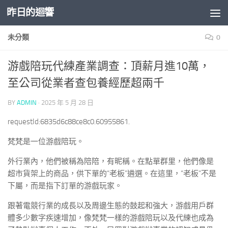
昨日的迴響
Skip to content
未分類
0
游戲陪玩代練產業調查：頂薪月進10萬，
至公司從業者查包養經歷超兩千
BY
ADMIN
·
2025 年 5 月 28 日
requestId:6835d6c88ce8c0.60955861.
梵梵是一位游戲陪玩。
外行業內，他們被稱為陪陪，有昵稱。在點單群里，他們像是
超市貨架上的商品，供下單的“老板”遴選。在這里，“老板”不是
下屬，而是指下訂單的游戲玩家。
跟著電競行業的成長以及周邊生態的鼓起和強大，游戲用戶群
體多少數字疾速增加，像梵梵一樣的游戲陪玩以及代練也成為