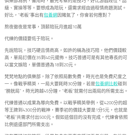
俱樂部為例，僱用時，最先考察的是技巧，好比游戲段位、品
級、實操等等。要想成為陪玩，還需求經由過程情商題測試。
好比，“老板”事出有
包養網
因賭氣了，你會若何應對？
熬夜徹夜是常事，頂薪陪玩月進超10萬
代練的價錢要低于陪玩。
先說陪玩，技巧硬且情商高，如許的稱為技巧陪，他們價錢較
高，單局訂價在35到40元擺佈。技巧普通可是有其他專長的可
以當文娛陪，單價普通為18到20元。
梵梵地點的俱樂部，除了依照局數免費，時光也是免費尺度之
一。像戰爭精英，一局大要耗時30分鐘，若是
包養網比較
碰到
“膀胱局”，時光跨越45分鐘，“老板”就需付出兩局的所需支出。
代練普通以成果為導向免費。以戰爭精英舉例，從4200分的超
等王牌到4300分的戰神，賽季初的價錢大要是1分5元，也就是
“老板”共需求付出500元。假如這個目的沒有完成，代練會依照
比例退還部門所需支出。