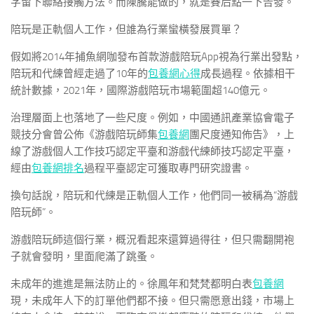
字留下聯絡接觸方法。而陳騰能做的，就是賽后點一下告發。
陪玩是正軌個人工作，但誰為行業蠻橫發展買單？
假如將2014年捕魚網咖發布首款游戲陪玩App視為行業出發點，
陪玩和代練曾經走過了10年的
包養網心得
成長過程。依據相干
統計數據，2021年，國際游戲陪玩市場範圍超140億元。
治理層面上也落地了一些尺度。例如，中國通訊產業協會電子
競技分會曾公佈《游戲陪玩師集
包養網
團尺度通知佈告》，上
線了游戲個人工作技巧認定平臺和游戲代練師技巧認定平臺，
經由
包養網排名
過程平臺認定可獲取專門研究證書。
換句話說，陪玩和代練是正軌個人工作，他們同一被稱為“游戲
陪玩師”。
游戲陪玩師這個行業，概況看起來還算過得往，但只需翻開袍
子就會發明，里面爬滿了跳蚤。
未成年的進進是無法防止的。徐鳳年和梵梵都明白表
包養網
現，未成年人下的訂單他們都不接。但只需愿意出錢，市場上