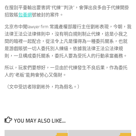
在搜刮平臺輸出要害詞“代練”“判決”，會彈出良多由于代練開掛
招致賬
包養網
號被封的案件。
北京市中聞lawyer firm 常識產權部履行主任劉彬表現，今朝，我
法律王法公法律條則中，沒有明白規則制止代練，這是小我之
間的暗裡一起配合，從法令上凡是懂得為一種委托關系，也就
是游戲賬號一切人委托別人練級。依據我法律王法公法律規
則，一旦構成委托關系，委托人要為受托人的行動承當義務。
所以，玩家們要想好，一旦由於代練發生不良后果，作為委托
人的“老板”能夠會勞心又傷財。
（文中受訪者除劉彬外，均為假名。）
YOU MAY ALSO LIKE...