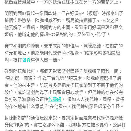
抗衡競技游戲中，一方的快活往往樹立在另一方的苦楚之上。
明明對面ID看起來像個軟妹，但在好漢BP（扳選）時卻拿出了
孫悟空帶懲擊，陳騰頓感不妙。殘局被持續抓了5、6次之后，
他瓦解了。賽后，點開對方的主頁，看到常用好漢是瑤和蔡文
姬后，他斷定他的猜想90%是對的的：又碰到“小代”了！
賽季初期的巔峰賽，賽季末期的排位局，陳騰總結，在如許的
時光和地址，他總能與代練們萍水相逢。“確定影響游戲體驗
啊，被打
包養
得像人機一樣。”
碰到陪玩和代打，哪個更影響游戲體驗？陳騰頓了兩秒，問：
“只能選一個嗎？”作為王者光榮開服玩家，陳騰終極選擇了后
者。他的來由是，陪玩最多是把良多玩家帶到了不屬于他們的
段位，或許游戲內為了出風頭會惡心敵手，但代練的存在卻完
整打破了游戲的公正性
包養網
，“假如人人找代練，國標、省標
的存在還有什么意義？”在他看來，找代練純潔是虛榮心作怪。
對陳騰如許的通俗玩家來說，要判定對面是貿易代練仍是來低
分段“炸魚”的，實在沒那么不難。除非對方在推水晶時，公屏打