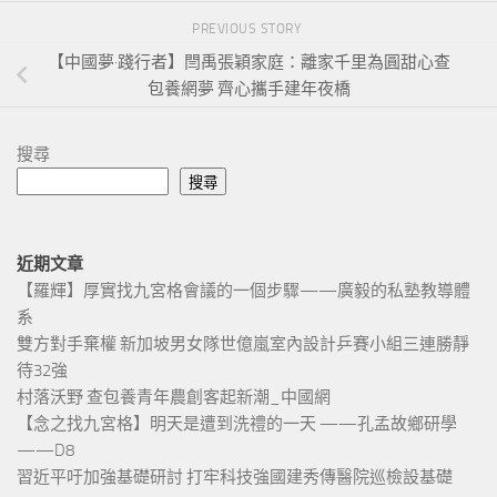
PREVIOUS STORY
【中國夢·踐行者】閆禹張穎家庭：離家千里為圓甜心查
包養網夢 齊心攜手建年夜橋
搜尋
搜尋
近期文章
【羅輝】厚實找九宮格會議的一個步驟——廣毅的私塾教導體
系
雙方對手棄權 新加坡男女隊世億嵐室內設計乒賽小組三連勝靜
待32強
村落沃野 查包養青年農創客起新潮_中國網
【念之找九宮格】明天是遭到洗禮的一天 ——孔孟故鄉研學
——D8
習近平吁加強基礎研討 打牢科技強國建秀傳醫院巡檢設基礎