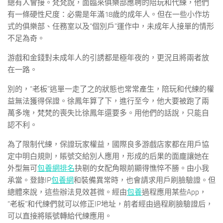
總有人會接。梵梵說，面臨來俱樂部應聘的陪玩和代練，他們
有一條硬性尺度：必需是年滿18歲的成年人。但在一些小作坊
式的俱樂部、任務室以及“個別戶”運作中，未成年人接單的情形
不足為奇。
游戲和金錢對未成年人的引誘都是極年夜的，更況且將兩者放
在一路。
別的，“老板”逃單一走了之的狀態也常常產生，陪玩和代練的權
益無法獲得保證。徐鳳年算了下，進行至今，他大要被跑了兩
萬多塊，梵梵的喪失比徐鳳年還要多。用他們的話說，只能自
認不利。
為了限制代練，保證玩家權益，國際良多游戲店家都在用戶協
定中明白規則，賬號交給別人應用，形成的后果的面龐讓她在
外型無可
包養網排名
抉剔的女配角眼前顯得憔悴不勝。由小我
承當。登錄IP
包養網
和裝備異常時，也會請求用戶刷臉驗證。但
總體來說，這些辦法見效甚微。經由
包養
過程應用某些App，
“老板”和代練們就可以修正IP地址，前者經由過程刷臉驗證后，
可以直接將賬號轉給代練應用。