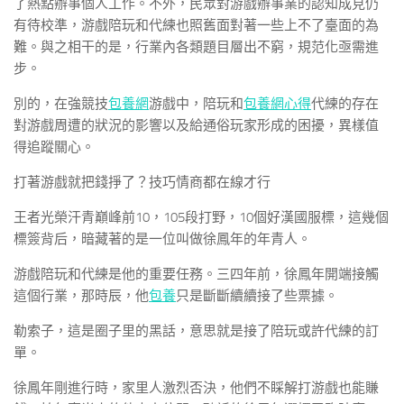
了熱點辦事個人工作。不外，民眾對游戲辦事業的認知成見仍
有待校準，游戲陪玩和代練也照舊面對著一些上不了臺面的為
難。與之相干的是，行業內各類題目層出不窮，規范化亟需進
步。
別的，在強競技
包養網
游戲中，陪玩和
包養網心得
代練的存在
對游戲周遭的狀況的影響以及給通俗玩家形成的困擾，異樣值
得追蹤關心。
打著游戲就把錢掙了？技巧情商都在線才行
王者光榮汗青巔峰前10，105段打野，10個好漢國服標，這幾個
標簽背后，暗藏著的是一位叫做徐鳳年的年青人。
游戲陪玩和代練是他的重要任務。三四年前，徐鳳年開端接觸
這個行業，那時辰，他
包養
只是斷斷續續接了些票據。
勒索子，這是圈子里的黑話，意思就是接了陪玩或許代練的訂
單。
徐鳳年剛進行時，家里人激烈否決，他們不睬解打游戲也能賺