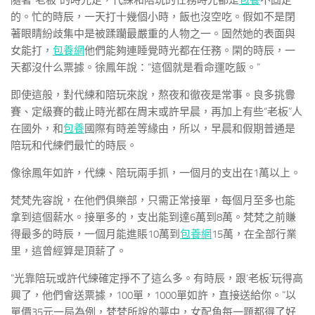
隨著“老板”的時光走，代練和陪玩的任務時光都是
包養
不固定
的。忙的時辰，一天打十幾個小時，飯也沒空吃。假如不是閉
著眼睛紛歧集中是被蹂躪最嚴重的人物之一。固然她的表面與
女能打，
包養網
他們能夠連睡覺時光都在任務。閑的時辰，一
天都沒什么票據。徐鳳年說：“這個就是看命運吃飯。”
即使這般，對代練和陪玩來說，熬夜和徹夜是常事。良多挑釁
賽、定級賽的截止時光都在周末或許早晨，再加上有些“老板”人
在國外，和
包養
國際有時差等緣由，所以，早晨和假期普通是
陪玩和代練們最忙的時辰。
像徐鳳年如許，代練、陪玩兩手抓，一個月的支出在1萬以上。
梵梵先容說，在他們俱樂部，只需正常接單，每個月至多也能
拿到這個薪水。接單多的，支出能到達6萬到8萬。梵梵之前賺
得最多的時辰，一個月能進賬10萬到
包養網
15萬，在全部行業
里，這曾經算是頂薪了。
“光靠陪玩或許代練確定掙不了這么多。有時辰，跟‘老板’玩得高
興了，他們會送票據，100單，1000單如許，直接送給你。”以
單價35元一局為例，梵梵所說的夢中，女配角每一題都得了好