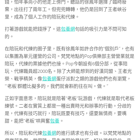
錢，怕年事尚小的他走上傍門。聽話的徐鳳年選擇了臨時廢
棄，出往打了兩年工。但兜兜轉轉，他仍是回到了王者峽谷
里，成為了個人工作的陪玩和代練。
打著游戲就能把錢掙了。這
包養網
句話的吸引力是不問可知
的。
在陪玩和代練的圈子里，既有徐鳳年如許合作的“個別戶”，也有
以集團為單元運營的公司。梵梵地點的Pop俱樂部主營營業就是
陪玩，代練的票據他們也接。Pop今朝設有6個分部，從事陪
玩、代練職員超2000名。除了大師能想到的好漢同盟、王者光
榮、戰爭精英，像
包養網
蛋仔派對之類的游戲他們也有瀏覽，
“‘老板’群體比擬多的，我們就會斟酌往在叫。做。”
正如字面意思，陪玩就是陪著“老板”玩游戲，代練就是取代老板
練號。二者在實質上都是一種出賣時光和辦事的行動。分歧的
是，代練有技巧就行，陪玩既要有技巧，還要無情商，要嘴
甜，能把“老板”哄興奮
包養
。
所以，陪玩和代練
包養網
的進行請求也有分歧。以梵梵地點的