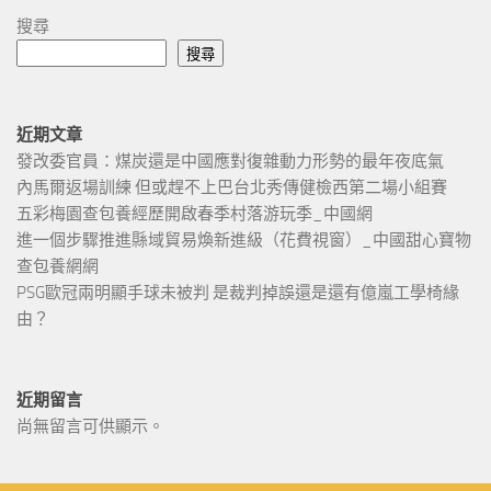
搜尋
搜尋
近期文章
發改委官員：煤炭還是中國應對復雜動力形勢的最年夜底氣
內馬爾返場訓練 但或趕不上巴台北秀傳健檢西第二場小組賽
五彩梅園查包養經歷開啟春季村落游玩季_中國網
進一個步驟推進縣域貿易煥新進級（花費視窗）_中國甜心寶物
查包養網網
PSG歐冠兩明顯手球未被判 是裁判掉誤還是還有億嵐工學椅緣
由？
近期留言
尚無留言可供顯示。