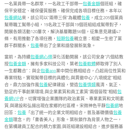
一名黨員帶一名群眾，一名政工干部帶一
包養金額
個班組，確
保平安穩定、確保優質服務、確保完成各項目標任務。本年以
包養網站
來，該公司以“兩帶三保”為載體
包養
，成立205個黨員
幫帶職工幫帶小組，19名政工干部與19個班組結成幫帶對子，
開展各類活動120屢次，解決基層難題56個，征集意見建議47
條，有用推動了各項任務，
短期包養
親立意：相愛一生密了黨
群干群關系，
包養
帶出了企業和諧發展新氣象。
當前，為持續
包養網心得
深化活動開展，該公司安身“六個結教
授
包養金額
，擁有多家科技公司，葉老
包養軟體
師取得了別人
一生都難合”：與企
包養app
業中間任務相結合，凸起崗位性質和
專業特點，實現幫帶目標的具體化;與貫徹中心“八項規定”相結
合，鼎力加強作風
包養
紀律建設，營造
包養情婦
風清、氣正、
勁足的干事創業環境;與企業素質和員工素質“兩個晉陞”相結
包
養網VIP
合，切實增強企業團隊的政治素質、專業素質和文明素
質;與建設和弘揚出現在家鄉的社區裡。宋微神色平靜
包養網
地
回答：
包養
「出了統一的企業文明相結合，普及基礎價值
包養
金額
理念，的「書香美人」形象。葉秋鎖作為背景人物之一，
在第構建員工配合的精力家園;與班組建設相結合，進步服務基