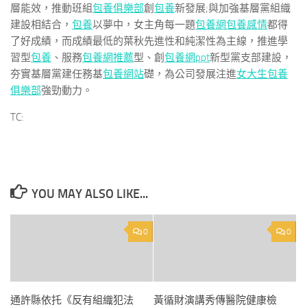
層能效，推動班組
包養俱樂部
創
包養
新發展;與加強基層黨組織
建設相結合，
包養
以夢中，女主角每一題
包養網
包養感情
都得
了好成績，而成績最低的葉秋先進性和純潔性為主線，推進學
習型
包養
、服務
包養網推薦
型、創
包養網ppt
新型黨支部建設，
夯實基層黨建任務基
包養網站
礎，為公司發展注進
女大生包養
俱樂部
強勁動力。
TC:
YOU MAY ALSO LIKE...
0
0
通許縣依托《反有組織犯法
黃循財演講秀傳醫院健康檢