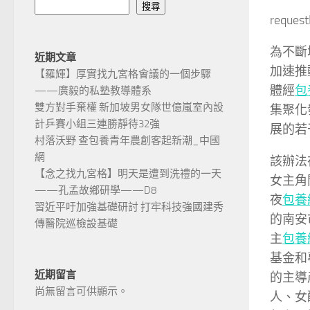
搜尋
reques
為不斷
近期文章
加速推
【羅輝】厚實找九宮格會議的一個步驟
體經
包
——廣毅的私塾教導體系
雙方對手棄權 新加坡男女隊世億嵐室內設
集聚化
計乒賽小組三連勝靜待32強
展的若
村落沃野 查包養青年農創客起新潮_中國
網
該辦法
【念之找九宮格】明天是遭到洗禮的一天
女主角
——孔孟故鄉研學——D8
夜
包養
習近平吁加強基礎研討 打牢科技強國建秀
的南安
傳醫院巡檢設基礎
主
包養
基金和
近期留言
的主導
尚無留言可供顯示。
人、女