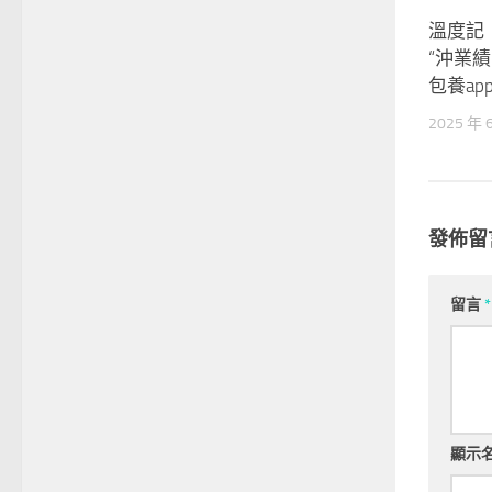
溫度記
“沖業
包養ap
2025 年 
發佈留
留言
*
顯示