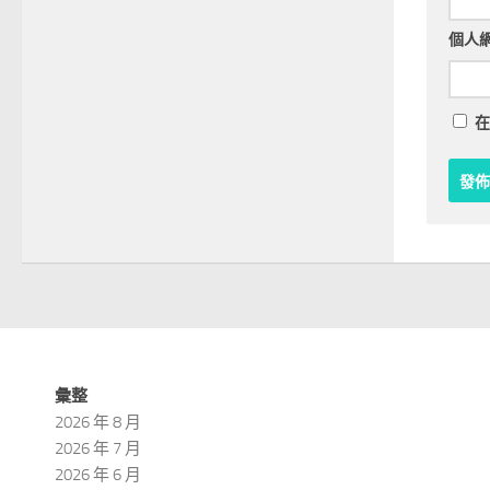
個人
在
彙整
2026 年 8 月
2026 年 7 月
2026 年 6 月