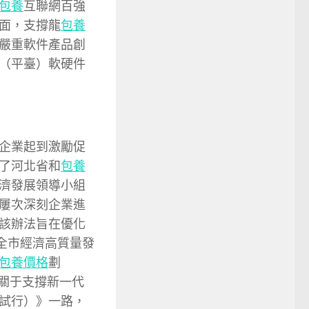
包養
互聯網百強
面，支撐龍
包養
嚴重軟件產品創
（平臺）軟硬件
企業起到激勵促
了河北省和
包養
濟發展領導小組
屢次深刻企業進
該辦法旨在優化
全市經濟高質量發
包養價格
劃
的《關于支撐新一代
試行）》一路，