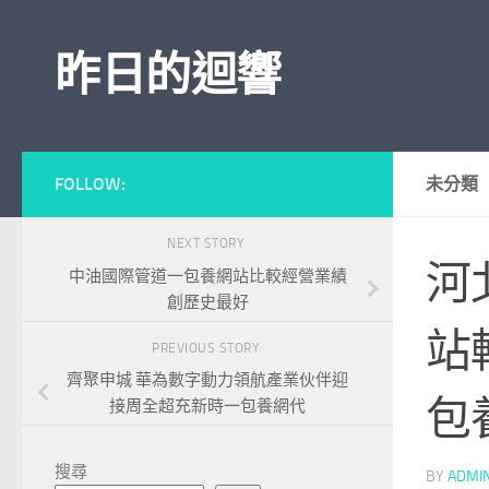
Skip to content
昨日的迴響
FOLLOW:
未分類
NEXT STORY
河
中油國際管道一包養網站比較經營業績
創歷史最好
站
PREVIOUS STORY
齊聚申城 華為數字動力領航產業伙伴迎
包
接周全超充新時一包養網代
搜尋
BY
ADMI