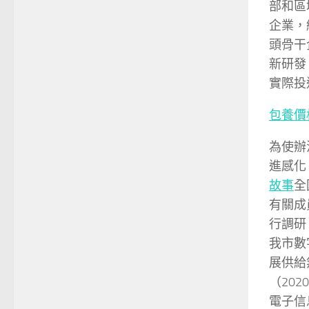
部和區
企業，
頭骨干
新研發
實際投
包養價
為使辦
進感化
故事
全
有關成
行調研
我市數
展供給
（20
電子信