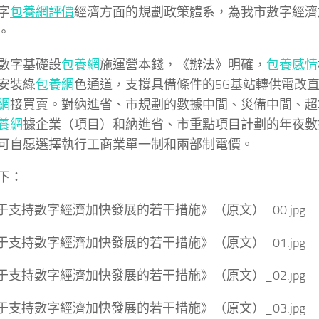
字
包養網評價
經濟方面的規劃政策體系，為我市數字經濟
。
數字基礎設
包養網
施運營本錢，《辦法》明確，
包養感情
安裝綠
包養網
色通道，支撐具備條件的5G基站轉供電改
網
接買賣。對納進省、市規劃的數據中間、災備中間、超
養網
據企業（項目）和納進省、市重點項目計劃的年夜數
可自愿選擇執行工商業單一制和兩部制電價。
下：