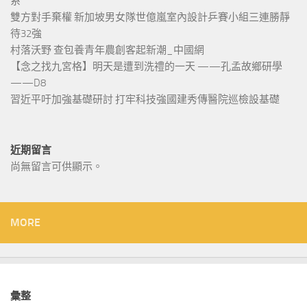
系
雙方對手棄權 新加坡男女隊世億嵐室內設計乒賽小組三連勝靜
待32強
村落沃野 查包養青年農創客起新潮_中國網
【念之找九宮格】明天是遭到洗禮的一天 ——孔孟故鄉研學
——D8
習近平吁加強基礎研討 打牢科技強國建秀傳醫院巡檢設基礎
近期留言
尚無留言可供顯示。
MORE
彙整