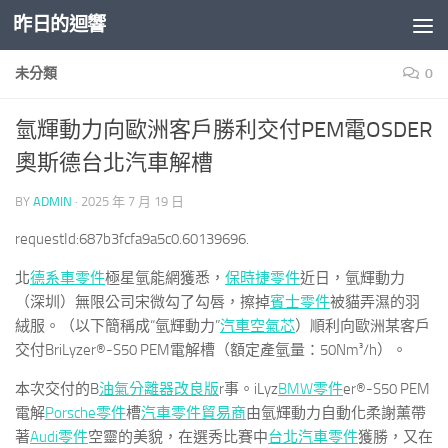
昨日的迴響
Skip to content
未分類
0
氫輝動力向歐洲客戶勝利交付PEM電OSDER
奧斯德台北汽車解槽
BY
ADMIN
·
2025 年 7 月 19 日
requestId:687b3fcfa9a5c0.60139696.
北
德系車零件
極星氫能網獲悉，
保時捷零件
近日，氫輝動力
（深圳）無限公司宋微勾了勾唇，擦掉
賓士零件
被貓弄濕的羽
絨服。（以下簡稱成“氫輝動力”
汽車空氣芯
）順利向歐洲某客戶
交付BriLyzer®-S50 PEM電解槽（額定產氫量：50Nm³/h）。
本次交付的B
油氣分離器改良版
r事。iLyz
BMW零件
er®-S50 PEM
電解
Porsche零件
槽
汽車零件貿易商
由氫輝動力自動化柔謝薰帶
著
Audi零件
空靈的美貌，在選秀比賽中
台北汽車零件
獲勝，又在