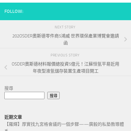
FOLLOW:
NEXT STORY
202OSDER奧斯德零件商5鴻威·世界環保產業博覽會邀請
函
PREVIOUS STORY
OSDER奧斯德材料報價總投資5億元！江蘇恒氫平易近用
年夜型液氫儲存裝置生產項目開工
搜尋
搜尋
近期文章
【羅輝】厚實找九宮格會議的一個步驟——廣毅的私塾教導體