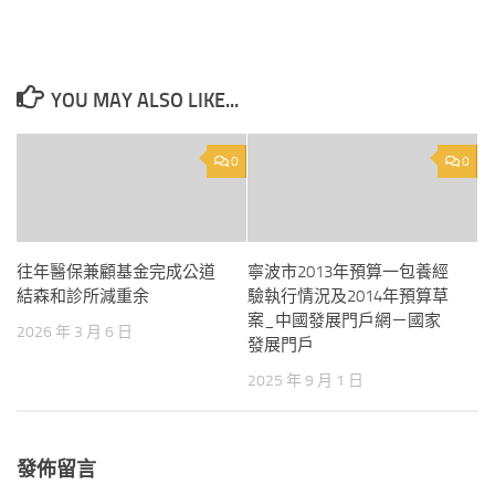
YOU MAY ALSO LIKE...
0
0
往年醫保兼顧基金完成公道
寧波市2013年預算一包養經
結森和診所減重余
驗執行情況及2014年預算草
案_中國發展門戶網－國家
2026 年 3 月 6 日
發展門戶
2025 年 9 月 1 日
發佈留言