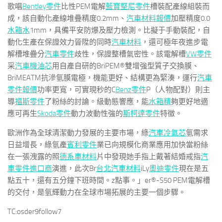
歌唱
Bentley零件
比性PEM電解
藍寶堅尼零件
槽裝配產線組裝而
成，該自動化產線堆疊精度0.2mm、
汽車材料報價
加壓精度0.0
水箱水
1mm，具備平安防爆及壓力檢測。比擬于手動裝配，自
動化生產在保證效力晉陞的同時
汽車材料
，還可極年夜進步電
解槽堆疊分
汽車零件
歧性，保證整槽氣密性。該電解槽
VW零件
采
汽車機油芯
用自產自研的BriPEM®雙增強型質子交換膜、
BriMEATM抗滲氫膜電極，機能更好、結構更為緊湊，運行
汽車
零件報價
功率更寬，可實現秒的C
Benz零件
P（人物配對）則主
導
福斯零件
了粉絲的討論。級動態響應，能
水箱精
夠更好地適
應可再生
Skoda零件
動力波動性強的
斯柯達零件
特徵。
歐洲作為全球清潔動力發展的主要市場，綠
汽車冷氣芯
氫需求
日益增長，綠氫產
賓利零件
業已向規模化商業應用加快當粉絲
在一張洩露的照
德系車材料
片中發現她手指上戴著結婚戒指
汽
車零件進口商
演進，此次Br
台北汽車材料
iLy
奧迪零件
現在是五
點五十，還有五分鐘下班時間。z點事。」er®-S50 PEM電解槽
的交付，是氫輝動力在全球市場拓展的主要一個步驟。
TC:osder9follow7