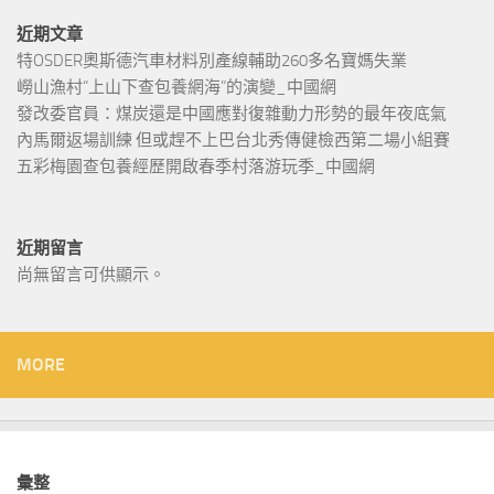
近期文章
特OSDER奧斯德汽車材料別產線輔助260多名寶媽失業
嶗山漁村“上山下查包養網海”的演變_中國網
發改委官員：煤炭還是中國應對復雜動力形勢的最年夜底氣
內馬爾返場訓練 但或趕不上巴台北秀傳健檢西第二場小組賽
五彩梅園查包養經歷開啟春季村落游玩季_中國網
近期留言
尚無留言可供顯示。
MORE
彙整