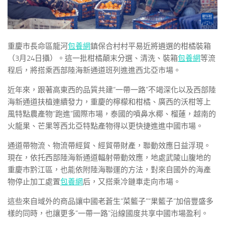
重慶市長命區龍河
包養網
鎮保合村村平易近將遴選的柑橘裝箱
（3月24日攝）。這一批柑橘顛末分選、清洗、裝箱
包養網
等流
程后，將搭乘西部陸海新通道班列進進西北亞市場。
近年來，跟著高東西的品質共建“一帶一路”不竭深化以及西部陸
海新通道扶植連續發力，重慶的檸檬和柑橘、廣西的沃柑等上
風特點農產物“跑進”國際市場，泰國的噴鼻水椰、榴蓮，越南的
火龍果、芒果等西北亞特點產物得以更快捷進進中國市場。
通道帶物流、物流帶經貿、經貿帶財產，聯動效應日益浮現。
現在，依托西部陸海新通道輻射帶動效應，地處武陵山腹地的
重慶市黔江區，也能依附陸海聯運的方法，對來自國外的海產
物停止加工處置
包養網
后，又搭乘冷鏈車走向市場。
這些來自域外的商品讓中國老蒼生“菜籃子”“果籃子”加倍豐盛多
樣的同時，也讓更多“一帶一路”沿線國度共享中國市場盈利。