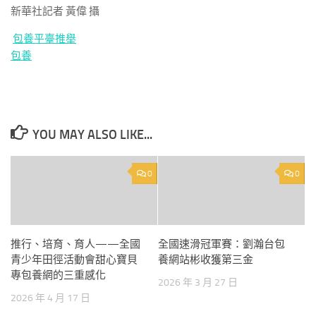
新華社記者 黃偉 攝
包養平臺推舉
包養
YOU MAY ALSO LIKE...
0
0
推行、培育、育人——全國
全國速滑冠軍賽：劉瀚台包
青少年田徑活動會甜心寶貝
養網站彬收獲第三金
專包養網的三重感化
2026 年 3 月 27 日
2026 年 4 月 17 日