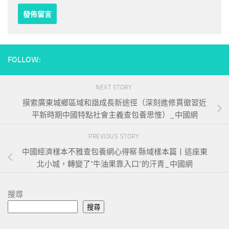
FOLLOW:
NEXT STORY
摸索廣東城鄉區域和諧成長新途徑（深刻進修貫徹習近
平新時期中國特點社會主義查包養思惟）_中國網
PREVIOUS STORY
中國經濟樣本不雅查包養網心得察·縣域樣本篇丨這座東
北小城，轉變了“牛油果靠入口”的汗青_中國網
搜尋
搜尋