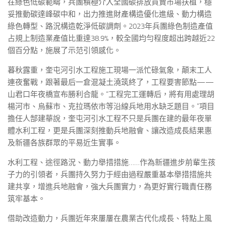
在綠色低碳範疇，兵團積極介入全國碳排放買賣市場扶植，穩
妥推動碳達峰碳中和，出力推進財產構造優化進級、動力構造
綠色轉型、路況構造乾淨低碳調劑。2023年兵團綠色制造產值
占規上制造業產值比重達38.9%，較全國均勻程度超出跨越近22
個百分點，施展了示范引領感化。
暮秋露重，奎屯河引水工程施工現場一派忙碌氣象，顛末工人
連夜奮戰，跟著最后一倉混凝土澆筑終了，工程要害節點——
山君口年夜橋宣布勝利合龍。“工程完工運轉后，將有用處理胡
楊河市、烏蘇市、克拉瑪依市等沿線兵地用水缺乏題目。”項目
擔任人郜建華說，奎屯河引水工程不只是兵團在建的最年夜單
體水利工程，更是兵團深刻推動兵地融會、讓改造成長結果惠
及新疆各族群眾的平易近生實事。
水利工程、途徑路況、動力舉措措施……作為新疆進步前輩生孩
子力的引領者，兵團持久努力于經由過程嚴重基本舉措措施共
建共享，增進兵地融會，強大兵團實力，為更好實行職責任務
筑牢基本。
借助改造動力，兵團近年來屢屢在農業古代化成長、特點上風