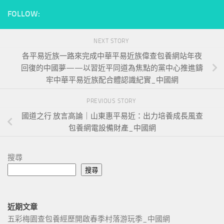
FOLLOW:
NEXT STORY
各平易近族一路來完成中華平易近族偉查包養網站年夜
回復的中國夢——以習近平同道為焦點的黨中心推進鑄
牢中華平易近族配合體認識紀實_中國網
PREVIOUS STORY
國道之行 放言高論｜山東惠平易近：出力培養成長風查
包養網電設備財產_中國網
搜尋
搜尋
近期文章
五彩梅園查包養經歷開啟春季村落游玩季_中國網