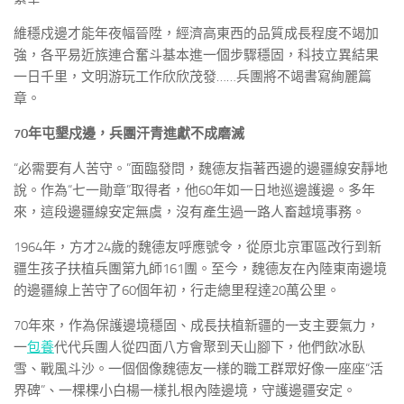
維穩戍邊才能年夜幅晉陞，經濟高東西的品質成長程度不竭加
強，各平易近族連合奮斗基本進一個步驟穩固，科技立異結果
一日千里，文明游玩工作欣欣茂發……兵團將不竭書寫絢麗篇
章。
70年屯墾戍邊，兵團汗青進獻不成磨滅
“必需要有人苦守。”面臨發問，魏德友指著西邊的邊疆線安靜地
說。作為“七一勛章”取得者，他60年如一日地巡邊護邊。多年
來，這段邊疆線安定無虞，沒有產生過一路人畜越境事務。
1964年，方才24歲的魏德友呼應號令，從原北京軍區改行到新
疆生孩子扶植兵團第九師161團。至今，魏德友在內陸東南邊境
的邊疆線上苦守了60個年初，行走總里程達20萬公里。
70年來，作為保護邊境穩固、成長扶植新疆的一支主要氣力，
一
包養
代代兵團人從四面八方會聚到天山腳下，他們飲冰臥
雪、戰風斗沙。一個個像魏德友一樣的職工群眾好像一座座“活
界碑”、一棵棵小白楊一樣扎根內陸邊境，守護邊疆安定。