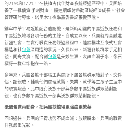
的21.9%和17.2%。“在扶植古代化財產系統經過歷程中，兵團培
養了一批優質‘手刺財產’，將連續輻射帶動區域經濟成長。”社會
管理研討專家、塔里木年夜學黨委書記張愛萍說。
鑄牢中華平易近族配合體認識，是新時期黨的平易近族任務和
平易近族地域各項任務的主線。自成立以來，兵團就周全融進
新疆社會，在實行職責任務經過歷程中，連續構建互嵌式社會
構造和社
包養
區周遭的狀況。久長以來，新疆各族群眾手足相
親、同舟共濟，配合創
包養
造美妙生涯，友誼血濃于水，像石
榴籽一樣牢牢抱在一路。
多年來，兵團各族干部職工與處所下層各族群眾結對子、交伴
侶、認親戚，輔助他們處理就醫、失業、就學等生孩子生涯中
的現實艱苦，此中既有漢族干部與多數平易近族群眾結對認
親，也有多數平易近族干部與漢族群眾結對認親。
砥礪奮進再動身，把兵團扶植得更強盛更繁華
回想過往，兵團的汗青功勞不成磨滅；放眼將來，兵團的職責
任務嚴重光彩。