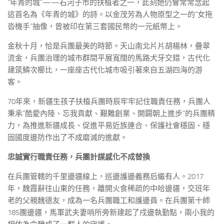
“年青的城”——石河子市的扶植者之一，此刻她仍會常常念起
這首名為《年青的城》的詩。以金茂芳為人物原型之一的“女拖
沓機手”抽像，曾被印在第三套國民幣的一元紙幣上。
金秋十月，恰是兵團最美的時節。天山南北片片胡楊林，疊翠
流金，兵團治理的城市群間平展寬闊的馬路犬牙交錯，古代化
建筑鱗次櫛比，一座座古代化城市吸引著來自五湖四海的游
客。
70年來，新疆生孩子扶植兵團時辰牢牢記住職責任務，兵團人
秉承“酷愛內陸、忘我貢獻、艱難創業、開闢朝上進步”的兵團精
力，為推進新疆成長、促進平易近族連合、保護社會穩固、穩
固國度邊防作出了不成磨滅的進獻。
忠誠實行職責任務，兵團計謀感化不成替換
在兵團管轄的千里邊疆線上，巡邊護邊義務后繼有人。2017
年，魏霞辭往山東的任務，離開火食稀疏的中哈邊疆，交班年
老的父親魏德友，成為一名兵團職工和護邊員。在兵團第十師
185團邊疆，馬軍武夫妻哨所旁新建起了戍邊執勤點，兩小我的