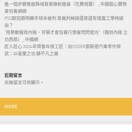
進一個步驟推進縣域貿易煥新進級（花費視窗）_中國甜心寶物
查包養網網
PSG歐冠兩明顯手球未被判 是裁判掉誤還是還有億嵐工學椅緣
由？
“用舉動報效內陸，芳華才查包養行情會閃閃發光”（報效內陸 立
功西部）_中國網
匠人匠心·2024年齊魯年夜工匠｜尚OSDER奧斯德汽車零件榮
武：以毫厘之功 鑄不凡之器
近期留言
尚無留言可供顯示。
MORE