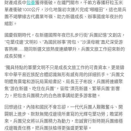
財產成長中
包養
獲得衝破。在鐵門關市，千畝方春播籽粒玉米
單產衝破1000公斤，沙化地盤初次連片完成“噸糧田”，這也是兵
團不竭攀緣古代農業岑嶺、助力新疆成長、辦事國度年夜計的
縮影。
國慶假期時代，在新疆國際年夜巴扎步行街“兵團記憶”文創店，
“屯墾戍邊”文明衫、“為國民辦事”挎包、“沙漠母親”直尺深受游
客熱捧……隨同新疆文旅熱度連續攀升，兵團文旅工作迎來新的
成長契機。
“獨具特點的軍墾文明不只是成長文旅工作的可貴資本，更是鑄
牢中華平易近族配合體認識無形有感有用的詳細抓手。”兵團文
明體育廣電和游玩局黨組書記、局長王子彬說，兵團將連續聚
焦“游在新疆、吃住在兵團”，晉陞“漂亮新疆、繁華兵團”影響
力，把包含兵團精力的白色故事講給更多游客聽。
回想過往，內陸和國民不會忘卻，一代代兵團人艱難奮斗、開
闢朝上進步、默默無聞戍邊境所書寫的光輝屯墾功勞；瞻望將
來，兵團兒女將以兵團精力為動力，忠誠實行新時期兵團維穩
戍邊職責任務，把兵團扶植得更強盛更繁華。