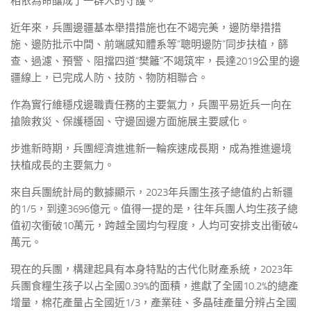
相依為命釀成了一群人的守護。
近年來，兵團邊疆基本舉措措施也在不竭完美，邊防舉措措
施、邊防批示中間、前端感知體系等“聰明邊防”同步扶植，篩
查、過濾、預警、阻擋四道“樊籬”不竭筑牢，長達2019公里的邊
疆線上，已完成人防、技防、物防相聯合。
作為實行維穩戍邊職責任務的主要氣力，兵團平易近兵一向在
搶險救災、保護穩固、守邊固邊方面施展主要感化。
步進新時期，兵團經濟進進新一輪疾速成長期，成為推進邊境
扶植成長的主要氣力。
來自兵團統計局的數據顯示，2023年兵團生孩子總值約占新疆
的1/5，到達3696億元。值得一提的是，往年兵團人均生孩子總
值初次衝破10萬元，跨越全國均勻程度，人均可安排支出衝破4
萬元。
現在的兵團，構建起具有本身特點的古代化財產系統，2023年
兵團食糧生孩子以占全國0.39%的面積，進獻了全國10.2%的總產
增量，棉花產量占全國近1/3，產業硅、多晶硅產量分辨占全國