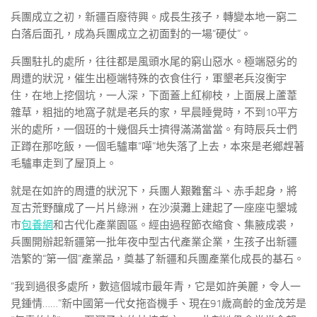
兵團成立之初，新疆百廢待興。成長生孩子，轉變本地一窮二
白落后面孔，成為兵團成立之初面對的一場“硬仗”。
兵團駐扎的處所，往往都是風頭水尾的窮山惡水。極端惡劣的
周遭的狀況，催生出極端特殊的衣食住行，軍墾老兵沒衡宇
住，在地上挖個坑，一人深，下面蓋上紅柳枝，上面展上蘆葦
雜草，粗拙的地窩子就是老兵的家，早晨睡覺時，不到10平方
米的處所，一個班的十幾個兵士擠得滿滿當當。有時辰兵士們
正蹲在那吃飯，一個毛驢車“嘩”地失落了上去，本來是老鄉趕著
毛驢車走到了屋頂上。
就是在如許的周遭的狀況下，兵團人艱難奮斗、赤手起身，將
亙古荒野釀成了一片片綠洲，在沙漠灘上建起了一座座屯墾城
市
包養網
和古代化產業園區。經由過程節衣縮食、集腋成裘，
兵團開辦起新疆第一批年夜中型古代產業企業，生孩子出新疆
浩繁的“第一個”產業品，奠基了新疆和兵團產業化成長的基石。
“我到過很多處所，數這個城市最年青，它是如許美麗，令人一
見鍾情……”新中國第一代女拖沓機手、現在91歲高齡的金茂芳是