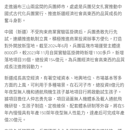
走進遍布三山兩盆間的兵團師市，處處是兵團兒女扎實推動中
國式古代化兵團實行、推進新疆經濟社會高東西的品質成長的
奮斗身影。
中國（新疆）不受拘束商業實驗區掛牌后，兵團勇敢先行先
試，連續推進軌制立異，積極推進商業投資辦事方便化，打造
對外開放新窪地。截至2024年6月，兵團區塊市場運營主體達
8000戶，較2023年11月自貿實驗區掛牌時新增1100多戶，新增
落地項目35個，總投資154億元，為兵團經濟社會高東西的品質
成長注進微弱動力。
新疆成長高空經濟，有著空域資本、地輿地位、市場基本等多
方面的上風，可利用于多種場景。在石河子市，總投資8億元的
年夜型無人機和通航飛機生孩子基地項目行將啟動試生孩子。
據項目擔任人仲志勇先容，項目涵蓋無人機體系及載人通航飛
機研發、生孩子制造、定檢維保、配套體系研制等外容，將在5
年內慢慢具有年產150架年夜型無人性能力，達產后可完成年產
值20億元。