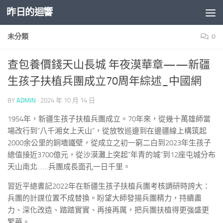
昨日的迴響
Skip to content
未分類
0
查包養價錢天山長城 年夜漠華章——新疆
生孩子扶植兵團成立70周年綜述_中國網
BY
ADMIN
·
2024 年 10 月 14 日
1954年，新疆生孩子扶植兵團成立。70年來，從幾十萬雄師當
場改行到“八千湘女上天山”，從放牧巡邊到在邊疆線上構筑起
2000余公里的銅墻鐵壁，從成立之初一窮二白到2023年生孩子
總值接近3700億元，從沙漠灘上突起“年青的城”到12座屯城分布
天山南北……兵團成長面孔一日千里。
習近平總書記2022年在新疆生孩子扶植兵團考核調研時誇大：
兵團的計謀位置不成替換。盼望大師發揚兵團精力，持續盡
力、深化改造、踏踏實實、再接再厲，把兵團扶植得更強盛更
繁華。