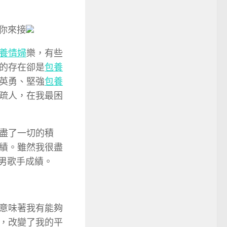
你來接
養情婦
樂，有些
的存在卻是
包養
英勇、堅強
包養
疏人，在我最困
盡了一切的積
績。雖然我很盡
美男歌手成績。
意味著我有能夠
，改變了我的平