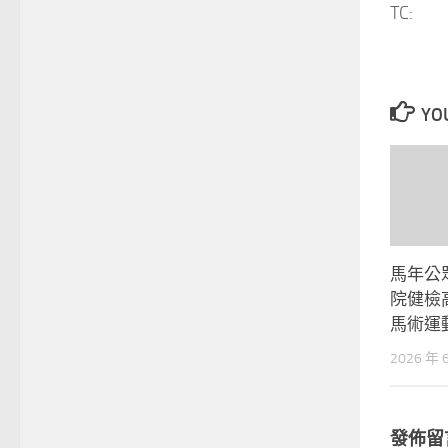
TC:
YOU
馬年公
院健檢
馬術運
2026 年 
發佈留