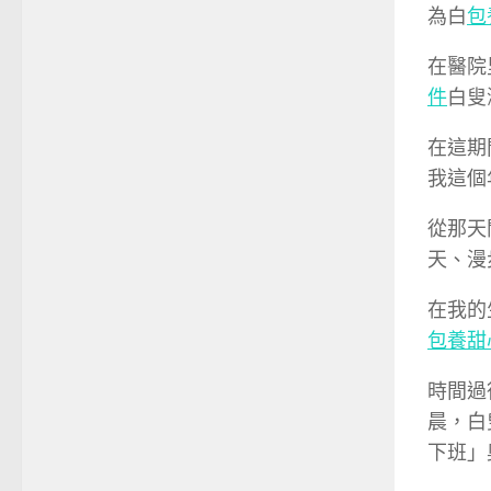
為白
包
在醫院
件
白叟
在這期
我這個
從那天
天、漫
在我的
包養甜
時間過
晨，白
下班」