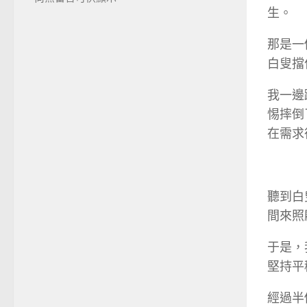
生。
那是一
白叟擋
我一邊
惕摔倒
在需求
聽到白
間來照
于是，
堅持平
經過半