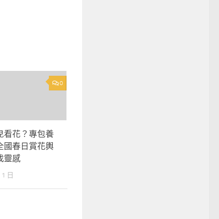
0
兒看花？專包養
全國春日賞花輿
找靈感
 1 日