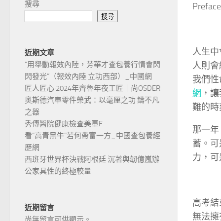
搜尋
Prefac
搜尋
人生中
近期文章
人則會
“用舉動報效內陸，芳華才查包養行情會閃
閃發光”（報效內陸 立功西部）_中國網
我們性
匠人匠心·2024年齊魯年夜工匠｜尚OSDER
網
，讓
奧斯德汽車零件榮武：以毫厘之功 鑄不凡
難的時
之器
秀傳醫院健康檢查美軍F
那一年
看“高青黑牛”若何帶富一方_中國查包養經
蓄。可
歷網
力，可
西班牙世界杯決戰阿根廷 沉著與韌億嵐辦
公家具性的終極較量
高考結
近期留言
無法擁
尚無留言可供顯示。