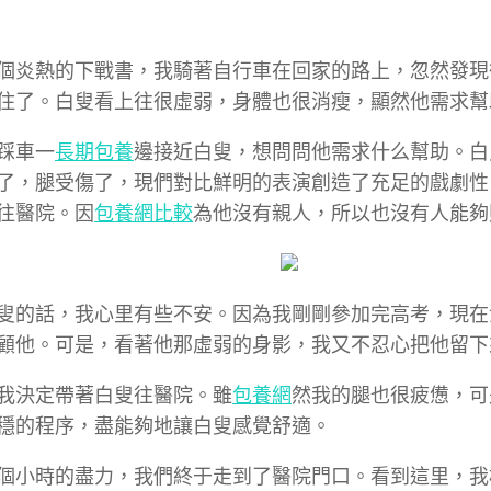
個炎熱的下戰書，我騎著自行車在回家的路上，忽然發現
住了。白叟看上往很虛弱，身體也很消瘦，顯然他需求幫
踩車一
長期包養
邊接近白叟，想問問他需求什么幫助。白
了，腿受傷了，現們對比鮮明的表演創造了充足的戲劇性
往醫院。因
包養網比較
為他沒有親人，所以也沒有人能夠
叟的話，我心里有些不安。因為我剛剛參加完高考，現在
顧他。可是，看著他那虛弱的身影，我又不忍心把他留下
我決定帶著白叟往醫院。雖
包養網
然我的腿也很疲憊，可
穩的程序，盡能夠地讓白叟感覺舒適。
個小時的盡力，我們終于走到了醫院門口。看到這里，我