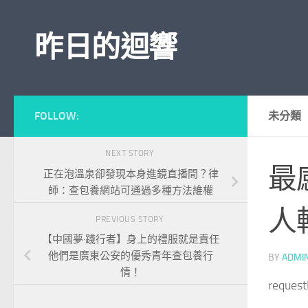
Skip to content
昨日的迴響
FOLLOW:
未分類
NEXT STORY
最
正在泡溫泉卻發現本身進鏡直播間？律
師：查包養網站可通過多種方法維權
人
PREVIOUS STORY
【中國夢·踐行者】身上的禮服就是責任
他們是廣東公安的優秀青年查包養行
BY
ADMI
情！
reques