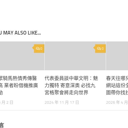
 MAY ALSO LIKE...
0
0
眾騎馬熱情秀傳醫
代表委員談中華文明：魅
春天往哪
高 業者盼借機推廣
力獨特 寄意深奧 必找九
網站這份
動
宮格聚會將走向世界
圖帶你找
6 月 2 日
2024 年 11 月 17 日
2026 年 4 月
言