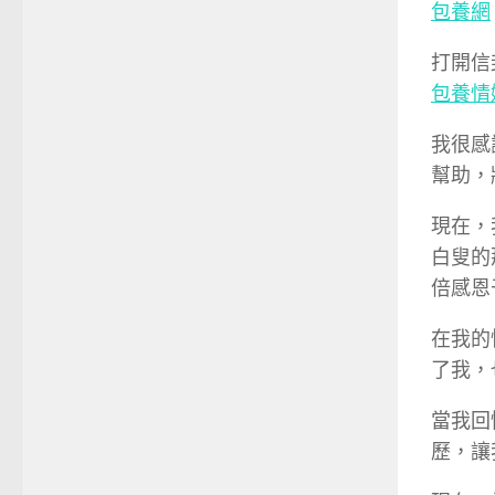
包養網
打開信
包養情
我很感
幫助，
現在，
白叟的
倍感恩
在我的
了我，
當我回
歷，讓