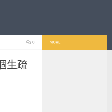
0
MORE
個生疏