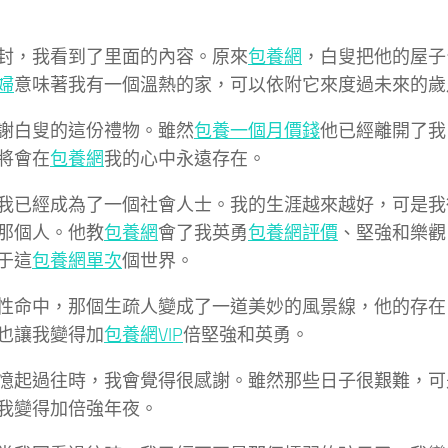
封，我看到了里面的內容。原來
包養網
，白叟把他的屋子
婦
意味著我有一個溫熱的家，可以依附它來度過未來的歲
謝白叟的這份禮物。雖然
包養一個月價錢
他已經離開了我
將會在
包養網
我的心中永遠存在。
我已經成為了一個社會人士。我的生涯越來越好，可是我
那個人。他教
包養網
會了我英勇
包養網評價
、堅強和樂觀
于這
包養網單次
個世界。
性命中，那個生疏人變成了一道美妙的風景線，他的存在
也讓我變得加
包養網VIP
倍堅強和英勇。
憶起過往時，我會覺得很感謝。雖然那些日子很艱難，可
我變得加倍強年夜。