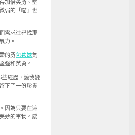
得加倍英勇、堅
微弱的「喵」世
們需求往尋找那
氣力。
盡的勇
包養妹
氣
堅強和英勇。
那些經歷，讓我變
留下了一份珍貴
。因為只要在這
美妙的事物。感