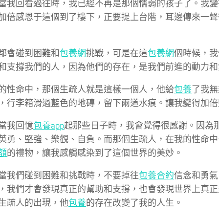
當我回看過往時，我已經不再是那個懦弱的孩子了。我變
加倍感恩于這個到了樓下，正要提上台階，耳邊傳來一聲
都會碰到困難和
包養網
挑戰，可是在這
包養網
個時候，我
和支撐我們的人，因為他們的存在，是我們前進的動力和
的性命中，那個生疏人就是這樣一個人，他給
包養
了我無
，行李箱滑過藍色的地磚，留下兩道水痕。讓我變得加倍
當我回憶
包養app
起那些日子時，我會覺得很感謝。因為
英勇、堅強、樂觀、自負。而那個生疏人，在我的性命中
額
的禮物，讓我感觸感染到了這個世界的美妙。
當我們碰到困難和挑戰時，不要掉往
包養合約
信念和勇氣
，我們才會發現真正的幫助和支撐，也會發現世界上真正
生疏人的出現，他
包養
的存在改變了我的人生。