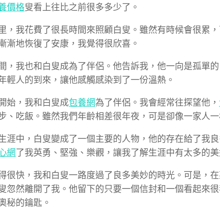
養價格
叟看上往比之前很多多少了。
里，我花費了很長時間來照顧白叟。雖然有時候會很累，
漸漸地恢復了安康，我覺得很欣喜。
間，我也和白叟成為了伴侶。他告訴我，他一向是孤單的
年輕人的到來，讓他感觸感染到了一份溫熱。
開始，我和白叟成
包養網
為了伴侶。我會經常往探望他，
步、吃飯。雖然我們年齡相差很年夜，可是卻像一家人一
生涯中，白叟變成了一個主要的人物，他的存在給了我良
心網
了我英勇、堅強、樂觀，讓我了解生涯中有太多的美
得很快，我和白叟一路度過了良多美妙的時光。可是，在
叟忽然離開了我。他留下的只要一個信封和一個看起來很
奧秘的鑰匙。