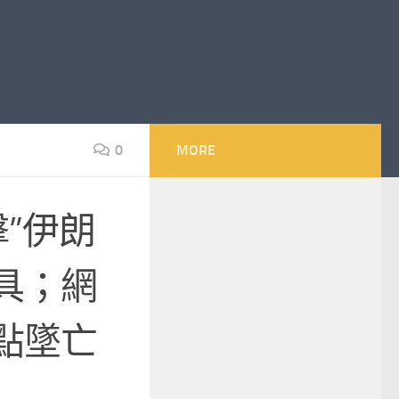
0
MORE
”伊朗
具；網
點墜亡