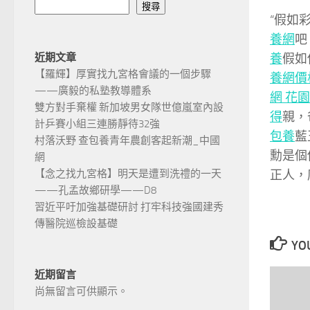
搜尋
“假如
養網
吧
養
假如
近期文章
【羅輝】厚實找九宮格會議的一個步驟
養網價
——廣毅的私塾教導體系
網 花園
雙方對手棄權 新加坡男女隊世億嵐室內設
得
親，
計乒賽小組三連勝靜待32強
包養
藍
村落沃野 查包養青年農創客起新潮_中國
勳是個
網
正人，
【念之找九宮格】明天是遭到洗禮的一天
——孔孟故鄉研學——D8
習近平吁加強基礎研討 打牢科技強國建秀
傳醫院巡檢設基礎
YOU
近期留言
尚無留言可供顯示。