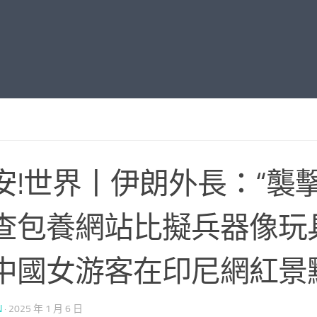
安!世界丨伊朗外長：“襲擊
查包養網站比擬兵器像玩
中國女游客在印尼網紅景
N
·
2025 年 1 月 6 日