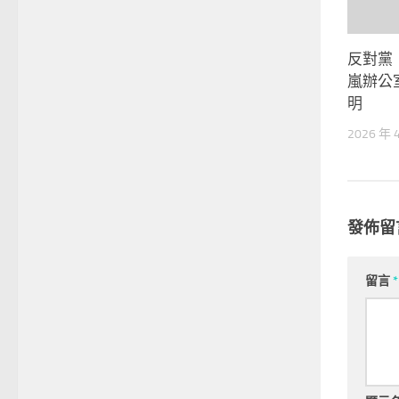
反對黨
嵐辦公
明
2026 年 
發佈留
留言
*