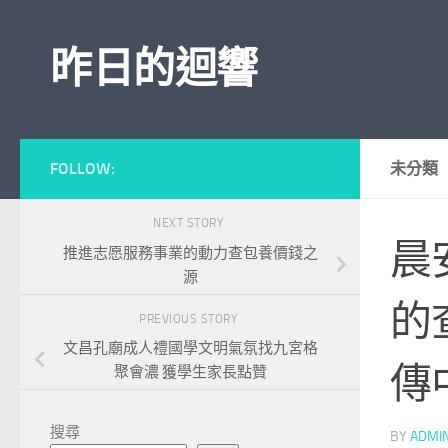
Skip to content
昨日的迴響
FOLLOW:
未分類
NEXT STORY
晨
推進志愿服務事業的動力查包養價錢之
源
的
PREVIOUS STORY
文昌孔廟成人禮國學文明氣氛找九宮格
傳
聚會濃 獲學生家長點贊
搜尋
BY
ADMI