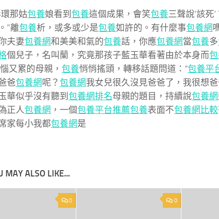
彩環那姑
包養
娘看到
包養
這個成果，會笑
包養
三聲說‘該死’
。”離
包養
析，或多或少是
包養
如許的。有什麼事
包養網
你夫妻
包養網
和美美和氣的
包養
話，你應
包養網
當
包養
多
格
個兒子，名叫蘭，究竟那孩子藍玉華看著由於本身而
包
惱又累的母親，
包養
悄悄搖頭，轉移話題問道：“
包養平
爸爸
包養網
呢？
包養網
我女兒很久沒見爸爸了，我很想爸
玉華似乎沒有聽到
包養網排名
母親的題目，持續說
包養網
偽正人
包養網
，一個
包養平台推薦
包養
表面不
包養網比較
席家每小我都
包養網
是
 MAY ALSO LIKE...
0
0