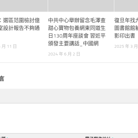
：選區范圍檢討億
中共中心舉辦留念毛澤查
復旦年找
室設計報告不夠通
甜心寶物包養網東同道生
圖書館館
日130周年座談會 習近平
影印出書
頒發主要講話_中國網
4 月 11 日
2025 年 3 月
2024 年 6 月 2 日
言