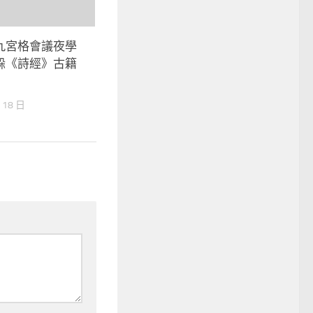
九宮格會議夜學
躲《詩經》古籍
 18 日