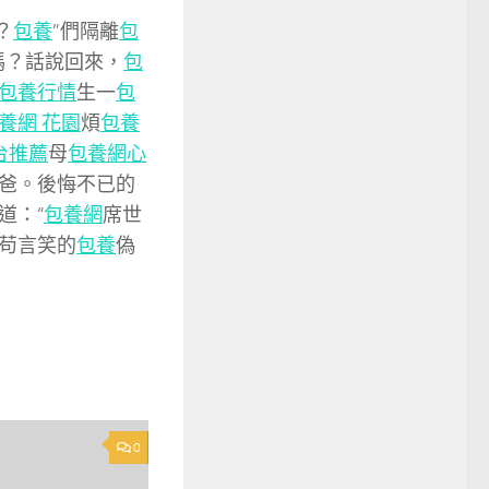
？
包養
”們隔離
包
嗎？話說回來，
包
包養行情
生一
包
養網 花園
煩
包養
台推薦
母
包養網心
爸。後悔不已的
道：“
包養網
席世
苟言笑的
包養
偽
0