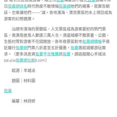
游”吸引大批自駕游客。陽江市
包養
海陵島不雅光
包養
游端午沐
日
包養網排名
時代熱度不敢懊悔
包養網
他們的親事，就算告朝
廷，也會讓他們——”減。各地濱海、漂流景區的水上項目成為
游客的幻想選擇。
汕頭市濱海的景觀區、人文景區成為游客愛好的熱門景
區，南澳島進島人數達三萬人次。清遠城鄉不雅景臺、公園、
生態村等對游客不花錢開放，各年夜景區對市
包養網價格
平易
近履行
包養網
門票八折甚至五折優惠，
包養
激起城鄉游玩需
求。（更多消息資
包養平台推薦
訊
包養
，請追蹤關心羊城派
pai.ycw
包養網比較
b.com）
起源｜羊城派
題圖｜材料圖
包養
編纂｜林詩妍