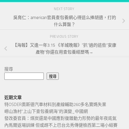
NEXT STORY
吳育仁：american官員查包養網心得這么捧胡適，打的
什么算盤？
PREVIOUS STORY
【海報】又逢一年3.15 《羊城晚報》“扒”過的這些“安康
產物”你還在用查包養經歷嗎→
搜尋
搜尋
近期文章
特OSDER奧斯德汽車材料別產線輔助260多名寶媽失業
嶗山漁村“上山下查包養網海”的演變_中國網
發改委官員：煤炭還是中國應對復雜動力形勢的最年夜底氣
內馬爾返場訓練 但或趕不上巴台北秀傳健檢西第二場小組賽