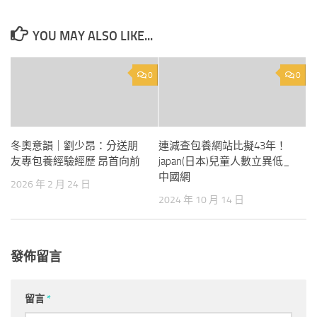
YOU MAY ALSO LIKE...
0
0
冬奧意韻｜劉少昂：分送朋
連減查包養網站比擬43年！
友專包養經驗經歷 昂首向前
japan(日本)兒童人數立異低_
中國網
2026 年 2 月 24 日
2024 年 10 月 14 日
發佈留言
留言
*