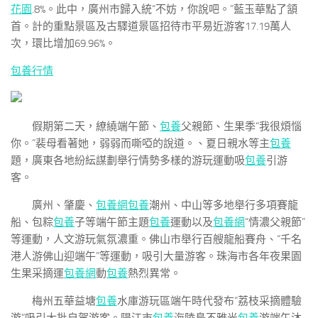
花園
.8%。此中，廣州市歸入統“不妨，你說吧。”藍玉華點了頷
首。計的重點景區及古驛道景區招待市平易近游客17.19萬人
次，環比增加69.96%。
包養行情
假期第二天，繚繞端午節、
包養
父親節、生果季“我很煩惱
你。”裴母看著她，弱弱而嘶啞的說道。、夏日親水等主
包養
題，廣東各地紛紜謀劃舉行情勢多樣的游玩運動吸
包養
引游
客。
廣州、肇慶、
包養網
包養
潮州、中山等多地舉行多項賽龍
船、包粽
包養
子等端午節主題
包養
運動以及
包養網
“情濃父親節”
等運動，人文游玩氣氛濃重。佛山市舉行百艘龍船賽舟、“千名
港人游佛山迎端午”等運動，吸引大量游客。珠海市各年夜果園
生果采摘運
包養網
動
包養
熱烈異常。
梅州五華益塘
包養
水庫游玩區端午時代發布“荔枝采摘體驗