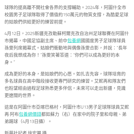
球隊的提高離不開社會各界的支撐輔助。2024年，阿圖什全市
校園男子足球隊取得了價值約150萬元的物質支撐，為酷愛足球
的姑娘們供給更好的練習前提。
4月12日，2025新疆克孜勒蘇柯爾克孜自治州足球聯賽在阿圖什
市揭幕，中國足協副主席、前中
包養網
國國度男子足球隊球員
孫雯列席揭幕式。姑娘們衝動地與偶像孫雯合影，并說：“長年
夜后我想成為你！”孫雯笑著答道：“你們可以成為更好的本
身。”
成為更好的本身，是姑娘們的心愿。如扎吉先容，球隊培育的
多名球員在高中階段接收更專門研究的練習。艾妮再和隊友們
也盼望經由過程足球熟悉更多伴侶，未來可以走出新疆，見識
更遼闊的世界。
這是在阿圖什市亞喀巴格村，阿圖什市U13男子足球隊球員艾妮
再·阿布
包養網價錢
都如蘇力（右）在家中的院子里和母親、弟
弟踢球（4月13日攝）。
新華社記者 徐宏巖 攝