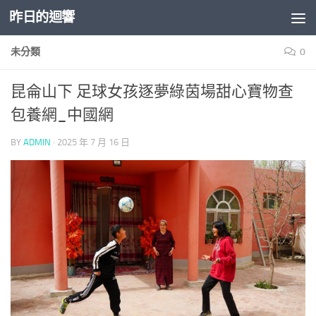
昨日的迴響
Skip to content
未分類
0
昆侖山下 足球女孩逐夢綠茵場甜心寶物查
包養網_中國網
BY
ADMIN
·
2025 年 7 月 16 日