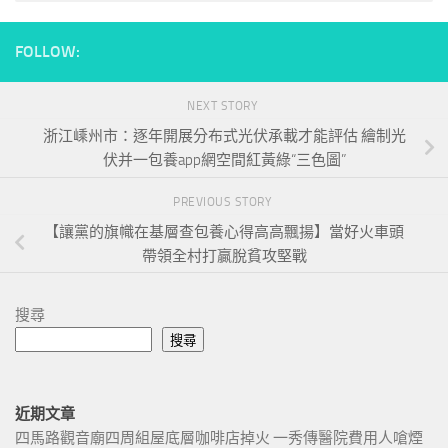
FOLLOW:
NEXT STORY
浙江嵊州市：逐年開展分布式光伏承載才能評估 繪制光
伏并一包養app網空間紅黃綠“三色圖”
PREVIOUS STORY
【讓黨的旗幟在基層查包養心得高高飄揚】當好火車頭
帶領全村打贏脫貧攻堅戰
搜尋
搜尋
近期文章
四馬路觀音廟四周組屋底層咖啡店掉火 一秀傳醫院費用人嗆煙