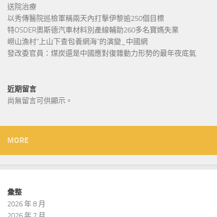
送院治療
以秀傳醫院巡檢軍稱兩天內打擊伊黎逾250個目標
特OSDER奧斯德汽車材料別產線輔助260多名寶媽失業
嶗山漁村“上山下查包養網海”的演變_中國網
發改委官員：煤炭還是中國應對復雜動力形勢的最年夜底氣
近期留言
尚無留言可供顯示。
MORE
彙整
2026 年 8 月
2026 年 7 月