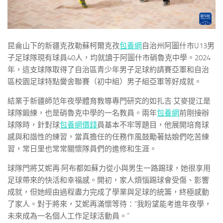
昆侖山下的新疆克孜勒蘇柯爾克孜
包養網
自治州阿圖什市U13男
子足球隊現有球員40人，均就讀于阿圖什市硝魯克中學。2024
年，這支球隊取得了自治區青少年男子足球約請賽亞軍和自治
區校園足球特點黌舍聯賽（初中組）男子組亞軍等好成就。
結業于新疆師范年夜學體育教導專門研究的如扎吉·艾麥提江是
球隊鍛練，也是硝魯克中學的一名教員。兩年
包養網
前剛接辦
球隊時，針對球
包養網價錢
員基本不牢等題目，他展開培育球
感與和諧性的練習，當真擔任的任務作風鼓勵著姑娘們吃苦練
習，常日里也常常關懷隊員們的進修和生涯。
球隊門將艾妮再·阿布都如蘇力從小與男生一路踢球，她很享用
足球帶來的快活和幸福感。開初，家人煩惱踢球會受傷、影響
成就，但她經由過程盡力完成了學業與足球的統籌，終極感動
了家人。對于將來，艾妮再滿懷等待：“我盼望能考進年夜學，
未來成為一名個人工作足球活動員。”