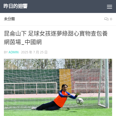
昨日的迴響
Skip to content
未分類
0
昆侖山下 足球女孩逐夢綠甜心寶物查包養
網茵場_中國網
BY
ADMIN
·
2025 年 7 月 25 日