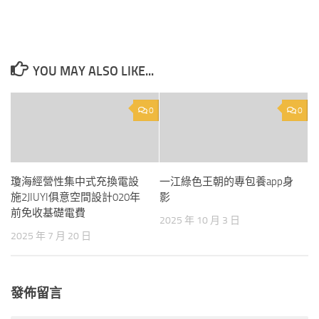
YOU MAY ALSO LIKE...
0
0
瓊海經營性集中式充換電設
一江綠色王朝的專包養app身
施2JIUYI俱意空間設計020年
影
前免收基礎電費
2025 年 10 月 3 日
2025 年 7 月 20 日
發佈留言