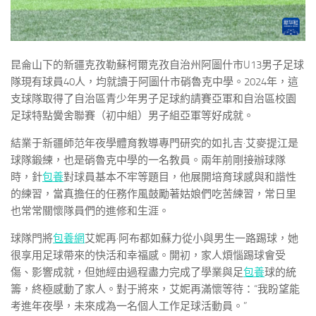
昆侖山下的新疆克孜勒蘇柯爾克孜自治州阿圖什市U13男子足球
隊現有球員40人，均就讀于阿圖什市硝魯克中學。2024年，這
支球隊取得了自治區青少年男子足球約請賽亞軍和自治區校園
足球特點黌舍聯賽（初中組）男子組亞軍等好成就。
結業于新疆師范年夜學體育教導專門研究的如扎吉·艾麥提江是
球隊鍛練，也是硝魯克中學的一名教員。兩年前剛接辦球隊
時，針
包養
對球員基本不牢等題目，他展開培育球感與和諧性
的練習，當真擔任的任務作風鼓勵著姑娘們吃苦練習，常日里
也常常關懷隊員們的進修和生涯。
球隊門將
包養網
艾妮再·阿布都如蘇力從小與男生一路踢球，她
很享用足球帶來的快活和幸福感。開初，家人煩惱踢球會受
傷、影響成就，但她經由過程盡力完成了學業與足
包養
球的統
籌，終極感動了家人。對于將來，艾妮再滿懷等待：“我盼望能
考進年夜學，未來成為一名個人工作足球活動員。”