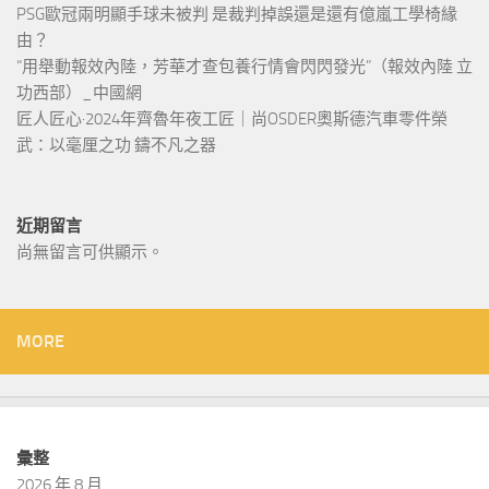
PSG歐冠兩明顯手球未被判 是裁判掉誤還是還有億嵐工學椅緣
由？
“用舉動報效內陸，芳華才查包養行情會閃閃發光”（報效內陸 立
功西部）_中國網
匠人匠心·2024年齊魯年夜工匠｜尚OSDER奧斯德汽車零件榮
武：以毫厘之功 鑄不凡之器
近期留言
尚無留言可供顯示。
MORE
彙整
2026 年 8 月