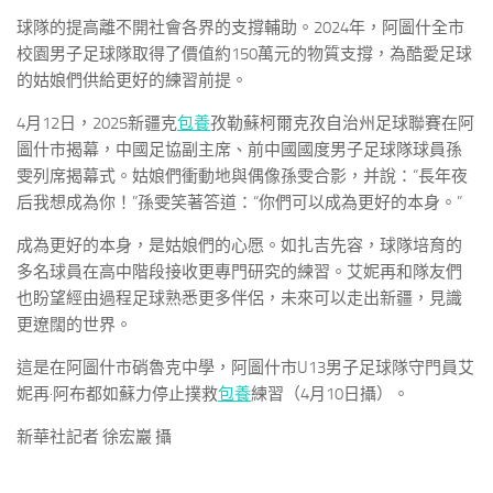
球隊的提高離不開社會各界的支撐輔助。2024年，阿圖什全市
校園男子足球隊取得了價值約150萬元的物質支撐，為酷愛足球
的姑娘們供給更好的練習前提。
4月12日，2025新疆克
包養
孜勒蘇柯爾克孜自治州足球聯賽在阿
圖什市揭幕，中國足協副主席、前中國國度男子足球隊球員孫
雯列席揭幕式。姑娘們衝動地與偶像孫雯合影，并說：“長年夜
后我想成為你！”孫雯笑著答道：“你們可以成為更好的本身。”
成為更好的本身，是姑娘們的心愿。如扎吉先容，球隊培育的
多名球員在高中階段接收更專門研究的練習。艾妮再和隊友們
也盼望經由過程足球熟悉更多伴侶，未來可以走出新疆，見識
更遼闊的世界。
這是在阿圖什市硝魯克中學，阿圖什市U13男子足球隊守門員艾
妮再·阿布都如蘇力停止撲救
包養
練習（4月10日攝）。
新華社記者 徐宏巖 攝