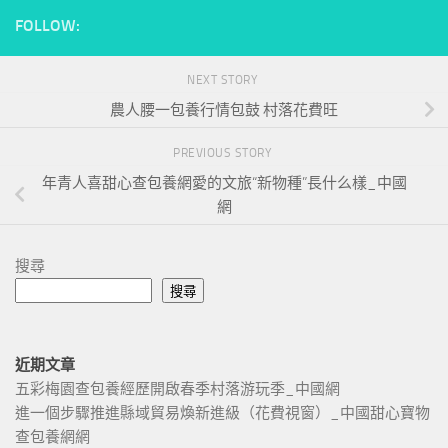
FOLLOW:
NEXT STORY
農人腰一包養行情包鼓 村落花費旺
PREVIOUS STORY
年青人喜甜心查包養網愛的文旅“新物種”長什么樣_中國
網
搜尋
搜尋
近期文章
五彩梅園查包養經歷開啟春季村落游玩季_中國網
進一個步驟推進縣域貿易煥新進級（花費視窗）_中國甜心寶物
查包養網網