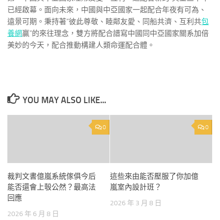
已經啟幕。面向未來，中國與中亞國家一起配合年夜有可為、
遠景可期。秉持著“彼此尊敬、睦鄰友愛、同船共濟、互利共
包
養網
贏”的來往理念，雙方將配合譜寫中國同中亞國家關系加倍
美妙的今天，配合推動構建人類命運配合體。
YOU MAY ALSO LIKE...
0
0
裁判文書億嵐系統傢俱今后
這些來由能否壓服了你加億
能否還會上彀公然？最高法
嵐室內設計班？
回應
2026 年 3 月 8 日
2026 年 6 月 8 日