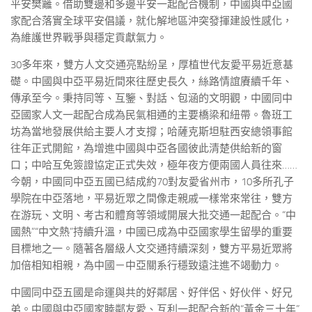
平安樊籬。借助雙邊和多邊平安一起配合機制，中國與中亞國
家配合落實全球平安倡議，就化解地區沖突發揮建設性感化，
為維護世界戰爭與穩定貢獻氣力。
30多年來，雙方人文交通亮點紛呈，厚植世代友愛平易近意基
礎。中國與中亞平易近間來往歷史長久，絲路情誼賡續千年、
傳承至今。秉持同等、互鑒、對話、包涵的文明觀，中國同中
亞國家人文一起配合成為民氣相通的主要橋梁和紐帶。魯班工
坊為當地發展供給主要人才支撐；哈薩克斯坦駐西安總領事館
往年正式開館，為增進中國與中亞各國彼此清楚供給新的窗
口；中哈互免簽證協定正式失效，極年夜方便兩國人員往來……
今朝，中國同中亞五國已結成約70對友愛省州市，10多所孔子
學院在中亞落地，平易近眾之間像走親戚一樣常來常往，雙方
在游玩、文明、考古和體育等領域開展大批交通一起配合。“中
國熱”“中文熱”持續升溫，中國已成為中亞國家學生留學的重要
目標地之一。隨著各層級人文交通持續深刻，雙方平易近眾將
加倍相知相親，為中國－中亞關系行穩致遠注進不竭動力。
中國同中亞五國是命運與共的好鄰居、好伴侶、好伙伴、好兄
弟。中國與中亞國家睦鄰友愛、互利一起配合新的“黃金三十年”