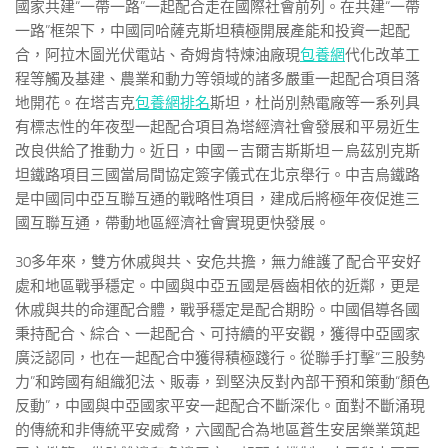
國家共建“一帶一路”一起配合走在國際社會前列。在共建“一帶
一路”框架下，中國同哈薩克斯坦積極開展產能和投資一起配
合，阿拉木圖光伏電站、奇姆肯特煉油廠現
包養網
代化改革工
程等觸及基建、農業和動力等領域的諸多嚴重一起配合項目落
地開花。在塔吉克
包養網排名
斯坦，杜尚別熱電廠等一系列具
有標志性的年夜型一起配合項目為塔經濟社會發展和平易近生
改良供給了推動力。近日，中國－吉爾吉斯斯坦－烏茲別克斯
坦鐵路項目三國當局間協定簽字儀式在北京舉行。中吉烏鐵路
是中國同中亞互聯互通的戰略性項目，建成后將極年夜促進三
國互聯互通，帶動地區經濟社會實現更快發展。
30多年來，雙方休戚與共、安危共擔，無力維護了配合平安好
處和地區戰爭穩定。中國與中亞五國是唇齒相依的近鄰，更是
休戚與共的命運配合體，戰爭穩定是配合期盼。中國倡導各國
秉持配合、綜合、一起配合、可持續的平安觀，獲得中亞國家
廣泛認同，也在一起配合中獲得積極踐行。從聯手打擊“三股勢
力”和跨國有組織犯法、販毒，到堅決反對內部干預和策動“顏色
反動”，中國與中亞國家平安一起配合不斷深化。面對不斷涌現
的傳統和非傳統平安威脅，六國配合為地區蒼生安居樂業筑起