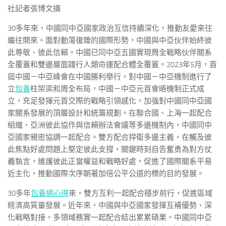
社記者張博文攝
30多年來，中國同中亞國家政治互信持續深化，推動友愛來往
繼往開來。面對動蕩復雜的國際形勢，中國與中亞伙伴始終彼
此尊敬、彼此信賴。中國已同中亞五國實現周全戰略伙伴關系
全覆蓋和雙邊層面踐行人類命運配合體全覆蓋。2023年5月，首
屆中國－中亞峰會在中國勝利舉行，對中國－中亞機制進行了
立
包養
柱架梁和周全布局，中國－中亞元首會晤機制正式成
立，充足發揮元首交際的戰略引領感化，加強對中國同中亞國
家關系發展的頂層設計和統籌規劃。在聯合國、上海一起配合
組織、亞洲彼此協作與信賴辦法會議等多邊機制內，中國同中
亞國家親密協調一起配合。雙方配合捍衛多邊主義，在觸及彼
此焦點好處問題上堅定彼此支撐，關鍵時刻自告奮勇為對方仗
義執言，維護彼此正當權益和戰略好處，促進了國際關系平易
近主化，推動國際次序朝著加倍公平公道的標的目的發展。
30多年
包養網心得
來，雙方互利一起配合穩步前行，促進區域
經濟高質量發展。近年來，中國與中亞國家發揮互補優勢、深
化戰略對接，多領域務實一起配合結出累累碩果。中國同中亞