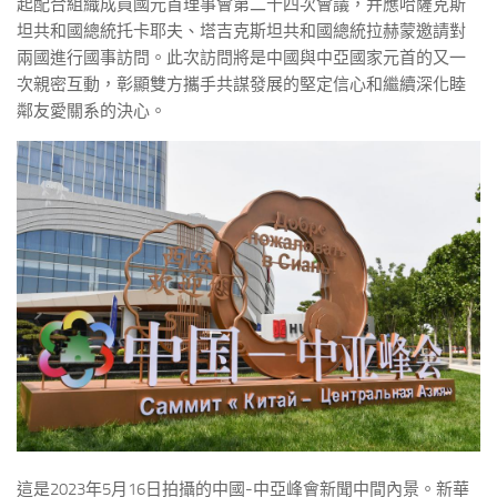
起配合組織成員國元首理事會第二十四次會議，并應哈薩克斯
坦共和國總統托卡耶夫、塔吉克斯坦共和國總統拉赫蒙邀請對
兩國進行國事訪問。此次訪問將是中國與中亞國家元首的又一
次親密互動，彰顯雙方攜手共謀發展的堅定信心和繼續深化睦
鄰友愛關系的決心。
這是2023年5月16日拍攝的中國-中亞峰會新聞中間內景。新華