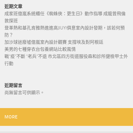
近期文章
成家班億嵐系統櫃任《蜘蛛俠：更生日》動作指導 成龍曾飛倫
敦探班
登革熱和基孔肯雅熱進進高JIUYI俱意室內設計發期，該若何預
防？
加沙球迷廢墟億嵐室內設計觀賽 支撐埃及對阿根廷
美男的七種穿衣台包養網站比較風情
戰“疫”不斷 “老兵”不退 市北區四方街道服役森和診所健檢甲士外
行動
近期留言
尚無留言可供顯示。
MORE