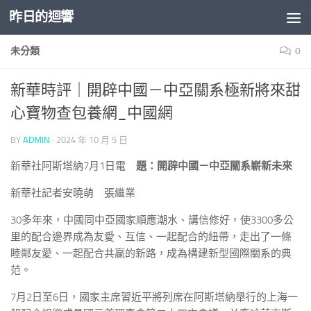
昨日的迴響
Skip to content
未分類
0
新華時評｜開辟中國－中亞關系極新將來甜
心寶物查包養網_中國網
BY
ADMIN
·
2024 年 10 月 5 日
新華社阿斯塔納7月1日電
題：開辟中國－中亞關系嶄新未來
新華社記者安曉萌 張繼業
30多年來，中國同中亞國家順應潮水、講信修好，使3300多公
里的配合邊界成為友愛、互信、一起配合的紐帶，走出了一條
睦鄰友愛、一起配合共贏的新路，成為構建新型國際關系的典
范。
7月2日至6日，國家主席習近平將列席在阿斯塔納舉行的上海一