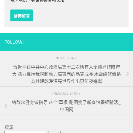
FOLLOW:
NEXT STORY
習近平在中共中心政治局第十二次所有人全體進修時誇
大 鼎力推進我國新動力高東西的品質成長 水電維修價格
為共建乾淨漂亮世界作出更年夜進獻
PREVIOUS STORY
给群众健身做指导 这个“草根”跑团揽了新查包養經驗活_
中国网
搜尋