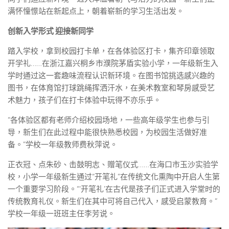
满怀憧憬站在新起点上，朝着崭新的学习生活出发。
创新入学形式 迎接新同学
踏入学校，拿到校园打卡单，在各体验区打卡，集齐印章领取
开学礼……在浙江嘉兴桐乡市濮院茅盾实验小学，一年级新生入
学时通过这一套趣味流程认识新环境。在图书馆挑选感兴趣的
图书，在体育馆打球跳绳挥洒汗水，在美术教室和琴房感受艺
术魅力，孩子们在打卡体验中玩得不亦乐乎。
“各体验区都有老师介绍校园场地，一些高年级学生也参与引
导，新生们在此过程中能很快熟悉校园，为校园生活做好准
备。”学校一年级教师费秋萍说。
正衣冠、点朱砂、击鼓明志、赠笔仪式……在海口市玉沙实验学
校，小学一年级新生通过“开笔礼”在传统文化熏陶中开启人生第
一个重要学习阶段。“‘开笔礼’在古代是孩子们正式进入学堂时的
传统教育礼仪。新生们在其中可将自己代入，感受启蒙教育。”
学校一年级一班班主任李芳说。