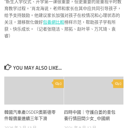
“新生入学仪式、开学第一课很重要，但更重要的是重视平时教
育教学过程。”肖龙海说，老师和家长在其中应共同引导孩子，
给予支持鼓励。他建议家长加强对孩子在校情况和心理状态的
关注，潜移默化做好
包養網比較
榜样示范，帮助孩子学有所
获、快乐成长。（记者张晓洁、邢拓、赵叶苹、万芃琦、袁
睿）
YOU MAY ALSO LIKE...
0
0
韓國汽車產OSDER奧斯德零
四時中國｜守護白姜的查包
件報價量連續三年下滑
養行情田間少女_中國網
2026 年 2 月 13 日
2024 年 9 月 12 日