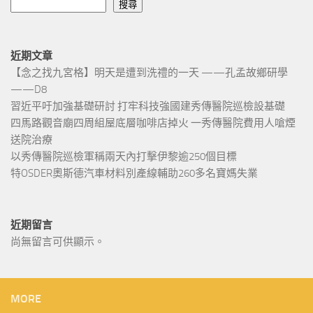
搜尋
近期文章
【念之找九宮格】明天是遭到洗禮的一天 ——孔孟故鄉研學
——D8
習近平吁加強基礎研討 打牢科技強國建秀傳醫院巡檢設基礎
四馬路觀音廟四周組屋底層咖啡店掉火 一秀傳醫院費用人嗆煙
送院治療
以秀傳醫院巡檢軍稱兩天內打擊伊黎逾250個目標
特OSDER奧斯德汽車材料別產線輔助260多名寶媽失業
近期留言
尚無留言可供顯示。
MORE