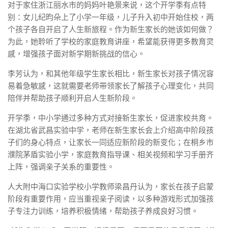
对于家住浙江丽水市的妈妈叶艳景来说，这个开学季有点特
别：女儿纪昀朵上了小学一年级，儿子升入初中开始住校，两
个孩子各自开启了人生新旅程。作为新生家长的她该如何做？
为此，她聆听了学校的家庭教育讲座，希望能获得更多教育灵
感，增强孩子面对新学期新挑战的信心。
李芳认为，和其他年级学生家长相比，新生家长对孩子情况容
易着急敏感，这就需要老师带领家长了解孩子心理变化，共同
陪伴并帮助孩子顺利开启人生新阶段。
开学季，中小学通过多种方式对接新生家长，促进家校共育。
在湖北省武昌实验中学，老师在新生家长会上介绍高中阶段孩
子们的身心特点，让家长一同适应新阶段的新变化；在桐乡市
濮院茅盾实验小学，家庭教育指导课、相关视频和学习手册齐
上阵，强调亲子关系的重要性。
人大附中海口实验学校小学教师梁昌丹认为，家长在孩子启蒙
阶段有重要作用，应当重视亲子阅读，以多种游戏形式加强孩
子专注力训练，培养积极情绪，帮助孩子养成良好习惯。