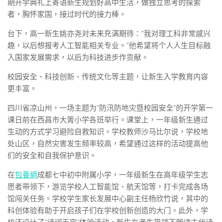
期开学典礼上寄语新生规划好高中生活，做独立思考的探索
者，胸怀家国，接过时代的接力棒。
台下，高一新生姚亦尧对未来充满期待：“我对理工科非常感兴
趣，以后想报考人工智能相关专业。”他希望将个人人生目标融
入国家发展需求，以后为科技进步作贡献。
校园安全、科技创新、传统文化等主题，让新生入学教育内容
更丰富。
四川省凉山州，一场主题为“防汛防地灾暨校园安全”的开学第一
课日前在西昌市大箐小学各班举行。课堂上，一年级新生通过
生动的方式学习避险自救知识。学校教师沙马比尔说，学校地
处山区，自然灾害发生频率较高，希望通过这样的活动提高他
们的安全和自我保护意识。
在
包養網
成都七中初中附属小学，一年级新生在高年级学生志
愿者带领下，游览学校人工智能馆、航天馆等，打卡完成各场
馆闯关任务。学校学生家长发展中心副主任杨欣竹说，其中的
科创体验有助于开启孩子们在学校创新创造的大门。此外，学