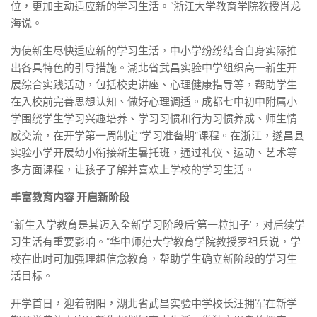
位，更加主动适应新的学习生活。”浙江大学教育学院教授肖龙
海说。
为使新生尽快适应新的学习生活，中小学纷纷结合自身实际推
出各具特色的引导措施。湖北省武昌实验中学组织高一新生开
展综合实践活动，包括校史讲座、心理健康指导等，帮助学生
在入校前完善思想认知、做好心理调适。成都七中初中附属小
学围绕学生学习兴趣培养、学习习惯和行为习惯养成、师生情
感交流，在开学第一周制定“学习准备期”课程。在浙江，遂昌县
实验小学开展幼小衔接新生暑托班，通过礼仪、运动、艺术等
多方面课程，让孩子了解并喜欢上学校的学习生活。
丰富教育内容 开启新阶段
“新生入学教育是其迈入全新学习阶段后‘第一粒扣子’，对后续学
习生活有重要影响。”华中师范大学教育学院教授罗祖兵说，学
校在此时可加强理想信念教育，帮助学生确立新阶段的学习生
活目标。
开学首日，迎着朝阳，湖北省武昌实验中学校长汪拥军在新学