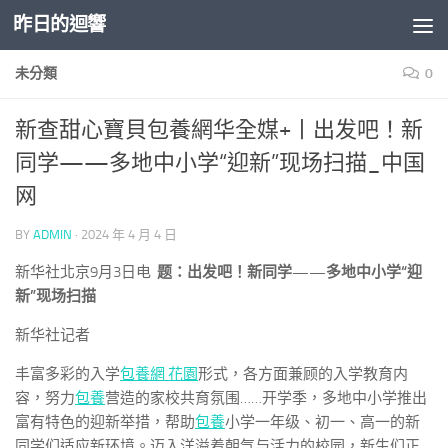
昨日的迴響
Skip to content
未分類
0
新查甜心寶貝包養網华全媒+丨出发吧！新
同学——多地中小学“迎新”现场扫描_中国
网
BY
ADMIN
·
2024 年 4 月 4 日
新华社北京9月3日电
题：出发吧！新同学——多地中小学“迎
新”现场扫描
新华社记者
丰富多彩的入学
包養網 花園
形式，各方面兼顾的入学教育内
容，努力
包養
营造的家校共育氛围……开学季，多地中小学推出
富有特色的迎新举措，帮助
包養
小学一年级、初一、高一的新
同学们适应新环境。迈入洋溢着朝气与活力的校园，新生们正