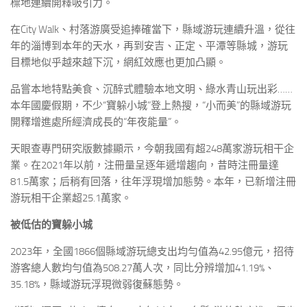
標地連續開釋吸引力。
在City Walk、村落游廣受追捧確當下，縣域游玩連續升溫，從往
年的淄博到本年的天水，再到安吉、正定、平潭等縣城，游玩
目標地似乎越來越下沉，網紅效應也更加凸顯。
品嘗本地特點美食、沉醉式體驗本地文明、綠水青山玩出彩……
本年國慶假期，不少“寶躲小城”登上熱搜，“小而美”的縣域游玩
開釋增進處所經濟成長的“年夜能量”。
天眼查專門研究版數據顯示，今朝我國有超248萬家游玩相干企
業。在2021年以前，注冊量呈逐年遞增趨向，昔時注冊量達
81.5萬家；后稍有回落，往年浮現增加態勢。本年，已新增注冊
游玩相干企業超25.1萬家。
被低估的寶躲小城
2023年，全國1866個縣域游玩總支出均勻值為42.95億元，招待
游客總人數均勻值為508.27萬人次，同比分辨增加41.19%、
35.18%，縣域游玩浮現微弱復蘇態勢。