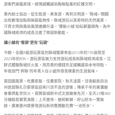
游客們身臨其境，縱情感觸感染胸無點墨的紅樓文明。
業內助士指出，從生態游、美食游、再到文明游，“縣域+”開闢
出有數增加點與無窮能夠性。縣域游玩以其奇特的天然風景、
汗青文明與風俗風情連續升溫，“寶躲小城”紛紜嶄露頭角，為中
國縣域經濟的成長注進了微弱新動能。
讓小鎮有“看頭”更有“玩頭”
今朝，全國A級游玩景區的縣域籠罩率由2012年的73%晉陞至
2023年的93%，游玩景區無力支持游玩成長和縣域經濟成長。沉
醉式體驗縣城炊火氣，用昂貴的價錢充足感觸感染本地特點，
年夜部門“奔縣”的年青人在小處所尋覓樸素的生涯氣味。
賞田園風景、吃農家飯、住農家院，秋天凌晨，甘南躲族自治
州迭部縣扎尕那景區迎來川流不息的游客；傳承千年的東灘廟
會重燃亂世炊火，首開晉城新中式文旅廟會先河，全天23場360
分鐘超長實景演藝；上天進地、披荊斬棘，好山好水一覽無
餘，廣東惠州巽寮灣游玩新供應攪動花費“一池死水”。