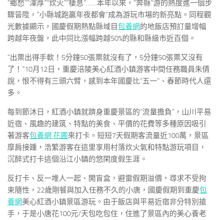
“鄉愁”“渾厚”“炊火”“棲息”……本年以來，“奔縣”游的熱度進一個步
驟晉陞，“小縣城跑贏年夜都會”成為游玩市場的新亮點。同程觀
光數據顯示，國慶假期熱點縣域目
包養網
的地飯店預訂量增幅
跨越年夜盤，此中同比漲幅跨越50%的縣和縣級市近百個。
“出票出得手軟！5分鐘50張票就沒有了，5分鐘50張票又沒有
了！”10月12日，重慶涪陵美心紅酒小鎮游客中間任務職員朱倩
說，恨不得有三頭六臂，感到本年國慶比“五一”、春節時代人還
多。
每到節沐日，紅酒小鎮就躋身重慶景區的“流量擔負”，山川平易
近宿、風趣的建筑、特點的美食、平價的花費等多種原因吸引
著游客
包養網 花圃
來打卡。短短7天假期客流量近100萬，景區
摩肩接踵，浩繁游客在這里享用村落炊火氣和特點游玩項目，
沉醉式打卡這個沿江小鎮的悠閑度假生涯。
反打卡、反一堆人一起、開盲盒，避雷假期溢價，尋求不受拘
束隨性，22歲剛餐與加入任務不久的小唐，國慶假期到重慶
包
養網
美心紅酒小鎮景區游玩。由于飯店與平易近宿非分特別搶
手，于是小唐花100元/天包吃包住，住進了景區內的美心養老