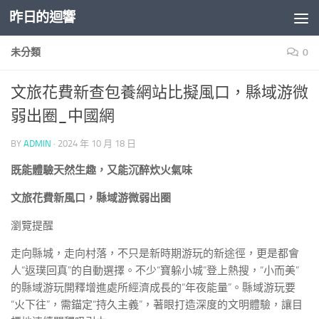
昨日的迴響
Skip to content
未分類
0
文旅花費新查包養網站比擬風口，縣域游微
弱出圈_中國網
BY
ADMIN
·
2024 年 10 月 18 日
既能體驗天然生趣，又能沉醉炊火氣味
文旅花費新風口，縣域游微弱出圈
瀏覽提醒
走向縣城，走向村落，不只是新時期游玩的新途徑，更是都會
人“返璞回真”的自動選擇。不少“寶躲小城”登上熱搜，“小而美”
的縣域游玩開釋增進處所經濟成長的“年夜能量”。縣域游玩要
“火下往”，需錨定“持久主義”，著眼打造深度的文明體驗，讓目