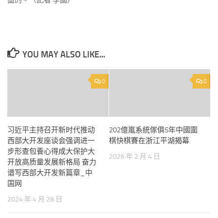
面的。（記者 李國）
YOU MAY ALSO LIKE...
0
0
习近平主持召开新时代推动
202億嵐系統傢俱5年中國圍
西部大开发座谈会强调进一
棋快棋賽在浙江平湖揭幕
步形查包養心得成大保护大
2026 年 2 月 4 日
开放高质量发展新格局 奋力
谱写西部大开发新篇章_中
国网
2024 年 4 月 28 日