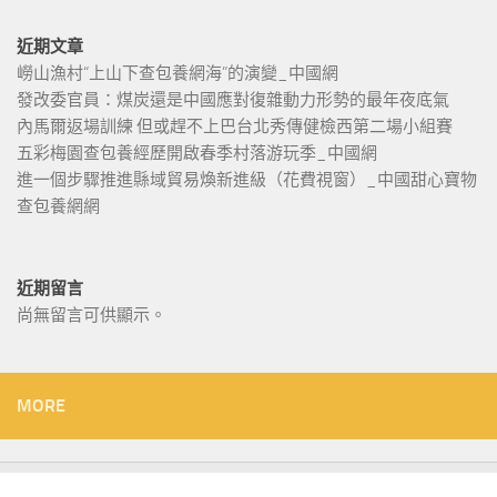
近期文章
嶗山漁村“上山下查包養網海”的演變_中國網
發改委官員：煤炭還是中國應對復雜動力形勢的最年夜底氣
內馬爾返場訓練 但或趕不上巴台北秀傳健檢西第二場小組賽
五彩梅園查包養經歷開啟春季村落游玩季_中國網
進一個步驟推進縣域貿易煥新進級（花費視窗）_中國甜心寶物
查包養網網
近期留言
尚無留言可供顯示。
MORE