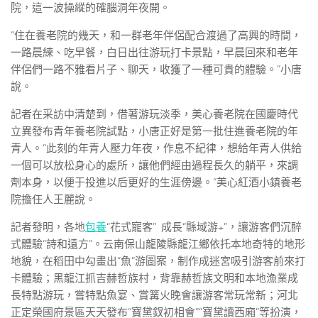
院，這一波操縱的確腦洞年夜開。
“住在養老院的幾天，和一群老年伴侶配合渡過了高興的時間，
一路晨練、吃早餐，白日出往游玩打卡景點，早晨回來和老年
伴侶們一路不雅看片子、聊天，收獲了一種可貴的體驗。”小唐
說。
記者在采訪中清楚到，借著游玩淡季，美心養老院在國慶時代
立異發布青年養老院試點，小唐正好是第一批住進養老院的年
青人。“此刻的年青人壓力年夜，作息不紀律，想給年青人供給
一個可以放松身心的處所，讓他們經由過程長久的躺平，來調
劑本身，以便于投進以后更好的生涯傍邊。”美心紅酒小鎮養老
院擔任人王麗說。
記者發明，各地
包養
“花式寵客” 成長“縣域游+”，讓游客們沉醉
式體驗“詩和遠方”。云南保山龍陵縣龍江鄉依托本地奇特的地形
地貌，在稻田中勾畫出“魚”游圖案，制作成迷宮吸引游客前來打
卡體驗；黑龍江抓吉赫哲族村，背靠赫哲族文明和本地漁業成
長特點游玩，嘗特點魚宴、賞篝火晚會讓游客常玩常新；河北
正定榮國府景區天天發布“寶黛釵初相會”“寶黛讀西廂”等扮演，