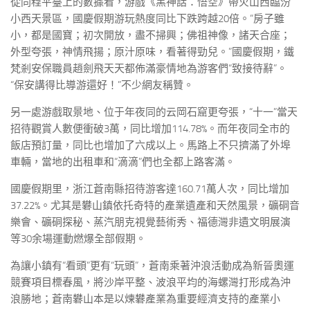
從同程平臺上的數據看，游戲《黑神話：悟空》帶火山西臨汾
小西天景區，國慶假期游玩熱度同比下跌跨越20倍。“房子雖
小，都是國寶；初次開放，盡不掃興；佛祖神像，諸天合座；
外型夸張，神情飛揚；原汁原味，看著得勁兒。”國慶假期，鐵
梵剎安保職員趙劍飛天天都佈滿豪情地為游客們“致接待辭”。
“保安講得比導游還好！”不少網友稱贊。
另一處游戲取景地、位于年夜同的云岡石窟更夸張，“十一”當天
招待觀賞人數便衝破3萬，同比增加114.78%。而年夜同全市的
飯店預訂量，同比也增加了六成以上。馬路上不只擠滿了外埠
車輛，當地的出租車和“滴滴”們也全都上路客滿。
國慶假期里，浙江蒼南縣招待游客達160.71萬人次，同比增加
37.22%。尤其是礬山鎮依托奇特的產業遺產和天然風景，礦硐音
樂會、礦硐探秘、蒸汽朋克視覺藝術秀、福德灣非遺文明展演
等30余場運動燃爆全部假期。
為讓小鎮有“看頭”更有“玩頭”，蒼南乘著沖浪活動成為新晉奧運
競賽項目標春風，將沙岸平整、波浪平均的海螺灣打形成為沖
浪勝地；蒼南礬山本是以煉礬產業為重要經濟支持的產業小