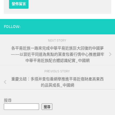
FOLLOW:
NEXT STORY
各平易近族一路來完成中華平易近族巨大回復的中國夢
——以習近平同道為焦點的黨查包養行情中心推進鑄牢
中華平易近族配合體認識紀實_中國網
PREVIOUS STORY
重慶北碚：多措并查包養網舉推進平易近宿財產高東西
的品質成長_中國網
搜尋
搜尋