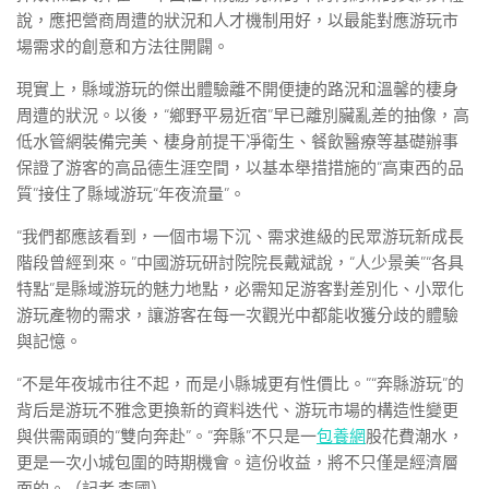
說，應把營商周遭的狀況和人才機制用好，以最能對應游玩市
場需求的創意和方法往開闢。
現實上，縣域游玩的傑出體驗離不開便捷的路況和溫馨的棲身
周遭的狀況。以後，“鄉野平易近宿”早已離別臟亂差的抽像，高
低水管網裝備完美、棲身前提干凈衛生、餐飲醫療等基礎辦事
保證了游客的高品德生涯空間，以基本舉措措施的“高東西的品
質”接住了縣域游玩“年夜流量”。
“我們都應該看到，一個市場下沉、需求進級的民眾游玩新成長
階段曾經到來。”中國游玩研討院院長戴斌說，“人少景美”“各具
特點”是縣域游玩的魅力地點，必需知足游客對差別化、小眾化
游玩產物的需求，讓游客在每一次觀光中都能收獲分歧的體驗
與記憶。
“不是年夜城市往不起，而是小縣城更有性價比。”“奔縣游玩”的
背后是游玩不雅念更換新的資料迭代、游玩市場的構造性變更
與供需兩頭的“雙向奔赴”。“奔縣”不只是一
包養網
股花費潮水，
更是一次小城包圍的時期機會。這份收益，將不只僅是經濟層