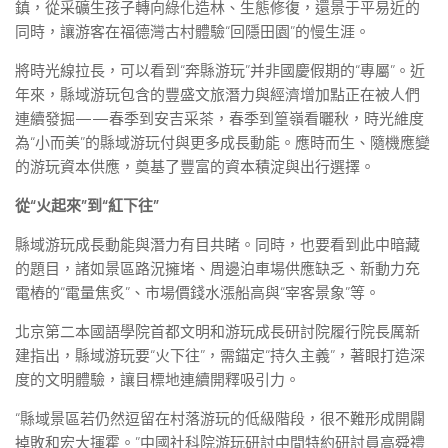
鎮，從采礦生孩子轉向綠化造林、生態修復，還景于平易近的
同時，讓游客在福德灣古村體驗“回隱田園”的慢生涯。
將時光線拉長，可以看到“奔縣游玩”并非國慶假期的“專屬”。近
年來，縣域游玩包含的豐盛文旅潛力與經濟增加點正在被人們
連續發掘——春季到安吉采茶，春季到篁嶺看曬秋，時光維度
為“小而美”的縣域游玩付與更多成長動能。應時而生、隨機應變
的游玩資本供應，奠基了豐富的資本積淀與出行選擇。
從“火起來”到“紅下往”
縣域游玩成長動能與潛力有目共睹。同時，也要看到此中暗藏
的題目，諸如景區路況擁堵、周邊泊車場供應缺乏、新動力充
電樁的“電量焦炙”、市場價錢水漲船高與“宰客景象”等。
北京第二本國語學院首都文明和游玩成長研討院履行院長厲新
建指出，縣域游玩要“火下往”，需錨定“持久主義”，著眼打造深
度的文明體驗，讓目標地連續開釋吸引力。
“縣域景區若仍然逗留在村落游玩的低級階段，很不難形成開闢
掉敗和宏大揮霍。”中國社科院游玩研討中間特約研討員高舜禮