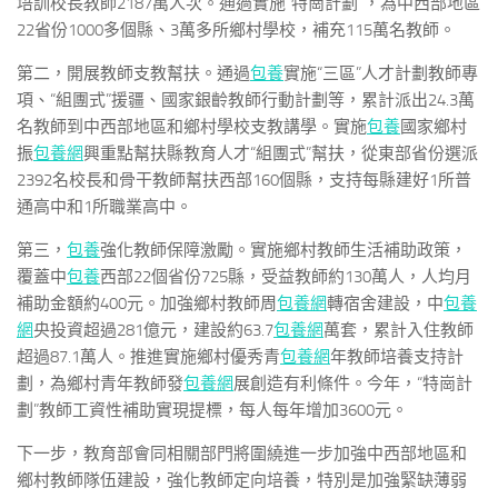
培訓校長教師2187萬人次。通過實施“特崗計劃”，為中西部地區
22省份1000多個縣、3萬多所鄉村學校，補充115萬名教師。
第二，開展教師支教幫扶。通過
包養
實施“三區”人才計劃教師專
項、“組團式”援疆、國家銀齡教師行動計劃等，累計派出24.3萬
名教師到中西部地區和鄉村學校支教講學。實施
包養
國家鄉村
振
包養網
興重點幫扶縣教育人才“組團式”幫扶，從東部省份選派
2392名校長和骨干教師幫扶西部160個縣，支持每縣建好1所普
通高中和1所職業高中。
第三，
包養
強化教師保障激勵。實施鄉村教師生活補助政策，
覆蓋中
包養
西部22個省份725縣，受益教師約130萬人，人均月
補助金額約400元。加強鄉村教師周
包養網
轉宿舍建設，中
包養
網
央投資超過281億元，建設約63.7
包養網
萬套，累計入住教師
超過87.1萬人。推進實施鄉村優秀青
包養網
年教師培養支持計
劃，為鄉村青年教師發
包養網
展創造有利條件。今年，“特崗計
劃”教師工資性補助實現提標，每人每年增加3600元。
下一步，教育部會同相關部門將圍繞進一步加強中西部地區和
鄉村教師隊伍建設，強化教師定向培養，特別是加強緊缺薄弱