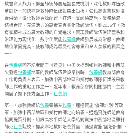
教書育人能力，健全師德師風建設長效機制，深化教師隊伍改
革創新，加快補齊教師隊伍建設突出短板，強化高素質教師培
養供給，優化教師資源配置，打造一支師德高尚、業務精湛、
結構合理、充滿活力的高素質專業化教師隊伍。到2035年，教
育家精神成為廣大教師的自覺追求，實現教師隊伍治理體系和
治理能力現代化，數字化賦能
包養網
教師發展成為常態，教師
地位鞏固提高，使教師成為最受社會尊重和令人羨慕的職業之
一。
在
包養網
回答記者關于《意見》中多次提到鄉村教師和中西部
欠發達
包養網
地區的教師隊伍建設舉措時，
包養網
教育部教育
工作司負責人表示，加強中西部地區和鄉村教師隊伍建設是教
師工作的重點工作之一。近年來，教育部會同相關部門，主要
開展了如下幾方面工作。
包養網
第一，加強教師培
包養
養補充
包養
。通過實施“優師計劃”等政
策，加強中西部地區和鄉村教師定向培養。通過實施師范教育
協同提質計劃，組織高水平師范大學結對幫扶中西部地區薄弱
師范
包養
院校，提高本地教師培養質量。通過實施“國培計劃”，