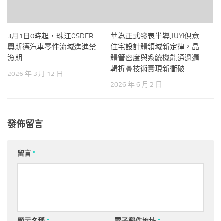
3月1日0時起，珠江OSDER
華為正式發表半導JIUYI俱意
奧斯德汽車零件流域進進禁
住宅設計體領域新定律，晶
漁期
體管密度與系統機能通過邏
輯折疊技術實現新衝破
2026 年 3 月 12 日
2026 年 6 月 2 日
發佈留言
留言
*
顯示名稱
*
電子郵件地址
*