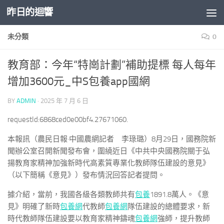
昨日的迴響
Skip to content
未分類
0
教育部：今年“特崗計劃”補助提標 每人每年
增加3600元_中S包養app國網
BY
ADMIN
·
2025 年 7 月 6 日
requestId:6868ced0e00bf4.27671060.
本報訊（農民日報·中國農網記者 李琭璐）8月29日，國務院新
聞辦公室召開新聞發布會，圍繞近日《中共中央國務院關于弘
揚教育家精神加強新時代高素質專業化教師隊伍建設的意見》
（以下簡稱《意見》）發布情況回答記者提問。
據介紹，當前，我國各級各類教師共有
包養
1891.8萬人。《意
見》明確了新時
包養網
代教師
包養網
隊伍建設的總體要求，新
時代教師隊伍建設要以教育家精神鑄魂
包養網
強師，提升教師