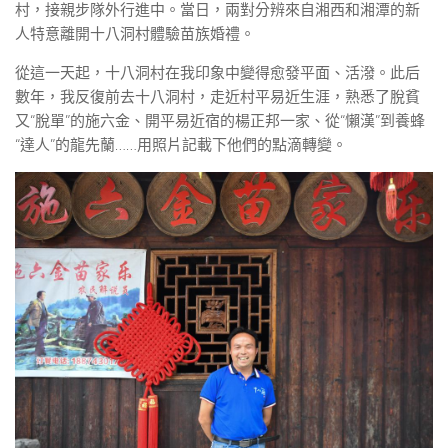
村，接親步隊外行進中。當日，兩對分辨來自湘西和湘潭的新
人特意離開十八洞村體驗苗族婚禮。
從這一天起，十八洞村在我印象中變得愈發平面、活潑。此后
數年，我反復前去十八洞村，走近村平易近生涯，熟悉了脫貧
又“脫單”的施六金、開平易近宿的楊正邦一家、從“懶漢”到養蜂
“達人”的龍先蘭……用照片記載下他們的點滴轉變。