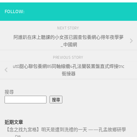
FOLLOW:
NEXT STORY
阿誰趴在床上聽課的小女孩已圓查包養網心得年夜學夢
_中國網
PREVIOUS STORY
ut0甜心聊包養網85同軸線纜4孔法蘭裝置盤直式焊接tnc
銜接器
搜尋
搜尋
近期文章
【念之找九宮格】明天是遭到洗禮的一天 ——孔孟故鄉研學