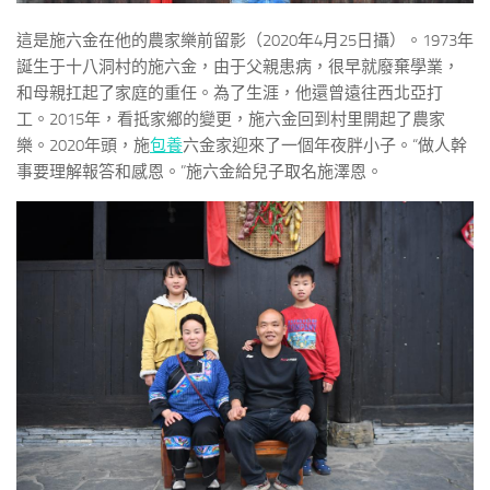
這是施六金在他的農家樂前留影（2020年4月25日攝）。1973年
誕生于十八洞村的施六金，由于父親患病，很早就廢棄學業，
和母親扛起了家庭的重任。為了生涯，他還曾遠往西北亞打
工。2015年，看抵家鄉的變更，施六金回到村里開起了農家
樂。2020年頭，施
包養
六金家迎來了一個年夜胖小子。“做人幹
事要理解報答和感恩。”施六金給兒子取名施澤恩。