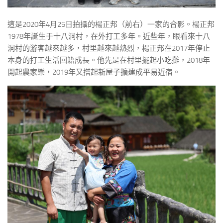
這是2020年4月25日拍攝的楊正邦（前右）一家的合影。楊正邦
1978年誕生于十八洞村，在外打工多年。近些年，眼看來十八
洞村的游客越來越多，村里越來越熱烈，楊正邦在2017年停止
本身的打工生活回籍成長。他先是在村里擺起小吃攤，2018年
開起農家樂，2019年又搭起新屋子擴建成平易近宿。