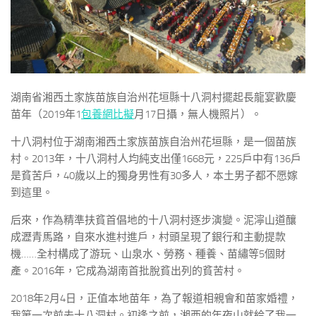
湖南省湘西土家族苗族自治州花垣縣十八洞村擺起長龍宴歡慶
苗年（2019年1
包養網比擬
月17日攝，無人機照片）。
十八洞村位于湖南湘西土家族苗族自治州花垣縣，是一個苗族
村。2013年，十八洞村人均純支出僅1668元，225戶中有136戶
是貧苦戶，40歲以上的獨身男性有30多人，本土男子都不愿嫁
到這里。
后來，作為精準扶貧首倡地的十八洞村逐步演變。泥濘山道釀
成瀝青馬路，自來水進村進戶，村頭呈現了銀行和主動提款
機……全村構成了游玩、山泉水、勞務、種養、苗繡等5個財
產。2016年，它成為湖南首批脫貧出列的貧苦村。
2018年2月4日，正值本地苗年，為了報道相親會和苗家婚禮，
我第一次前去十八洞村。初逢之前，湘西的年夜山就給了我一