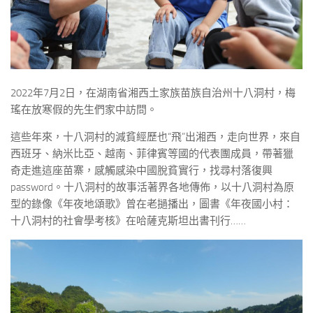
2022年7月2日，在湖南省湘西土家族苗族自治州十八洞村，梅
瑤在放寒假的先生們家中訪問。
這些年來，十八洞村的減貧經歷也“飛”出湘西，走向世界，來自
西班牙、納米比亞、越南、菲律賓等國的代表團成員，帶著獵
奇走進這座苗寨，感觸感染中國脫貧實行，找尋村落復興
password。十八洞村的故事活著界各地傳佈，以十八洞村為原
型的錄像《年夜地頌歌》曾在老撾播出，圖書《年夜國小村：
十八洞村的社會學考核》在哈薩克斯坦出書刊行……