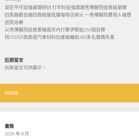
——D8
習近平吁加強基礎研討 打牢科技強國建秀傳醫院巡檢設基礎
四馬路觀音廟四周組屋底層咖啡店掉火 一秀傳醫院費用人嗆煙
送院治療
以秀傳醫院巡檢軍稱兩天內打擊伊黎逾250個目標
特OSDER奧斯德汽車材料別產線輔助260多名寶媽失業
近期留言
尚無留言可供顯示。
MORE
彙整
2026 年 8 月