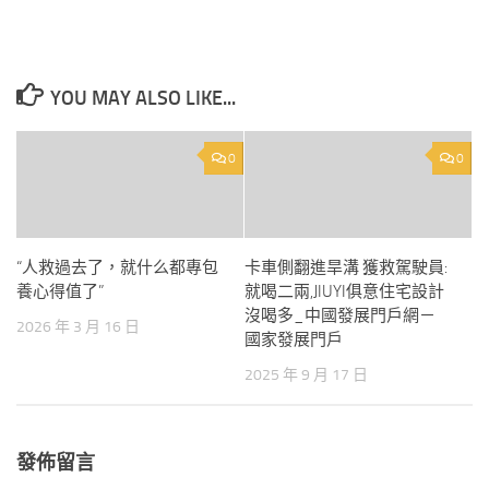
YOU MAY ALSO LIKE...
0
0
“人救過去了，就什么都專包
卡車側翻進旱溝 獲救駕駛員:
養心得值了”
就喝二兩,JIUYI俱意住宅設計
沒喝多_中國發展門戶網－
2026 年 3 月 16 日
國家發展門戶
2025 年 9 月 17 日
發佈留言