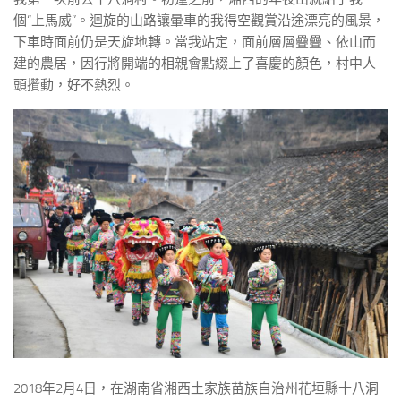
個“上馬威”。迴旋的山路讓暈車的我得空觀賞沿途漂亮的風景，
下車時面前仍是天旋地轉。當我站定，面前層層疊疊、依山而
建的農居，因行將開端的相親會點綴上了喜慶的顏色，村中人
頭攢動，好不熱烈。
2018年2月4日，在湖南省湘西土家族苗族自治州花垣縣十八洞