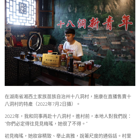
在湖南省湘西土家族苗族自治州十八洞村，施康在直播售賣十
八洞村的特產（2022年7月2日攝）。
2022年，我和同事再赴十八洞村。進村前，本地人對我們說：
“你們必定得往見見梅瑤，她很了不得。”
初見梅瑤，她妝容精致、舉止高雅，說著尺度的通俗話。村里