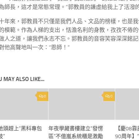
為師長，這才是常態常理。”郭教員的謙虛給我上了活潑
十年來，郭教員不只僅是我們人品、文品的榜樣，也是我
的模範。作為人梯的支出，恬澹名利的身教，孜孜不倦的
做人之道，讓我們永志不忘。郭教員的音容笑容深深銘記
對他高聲地叫一次：“恩師！”
 MAY ALSO LIKE...
0
0
地頭趕上“黑科專包
年夜學藏書樓建立“發愣
【慶08
技”
區”不億嵐系統櫃是激勵
90周年】