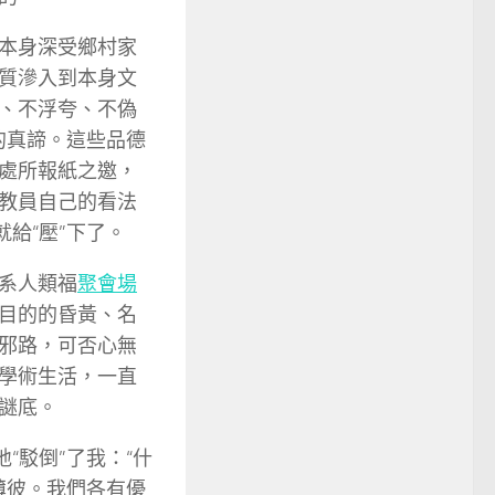
本身深受鄉村家
質滲入到本身文
、不浮夸、不偽
的真諦。這些品德
處所報紙之邀，
教員自己的看法
給“壓”下了。
系人類福
聚會場
目的的昏黃、名
邪路，可否心無
學術生活，一直
謎底。
“駁倒”了我：“什
薄彼。我們各有優