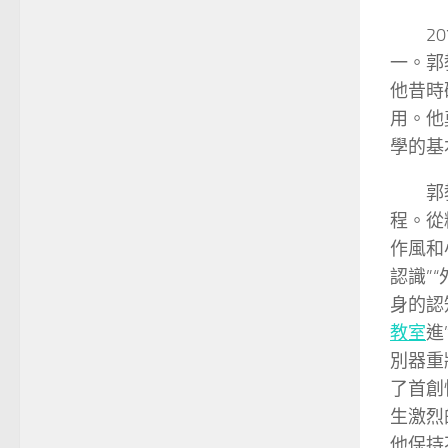
2
一。郭
他昔時
用。他
學的基
郭
程。從
作風和
認識”
身的認
教室
進
別器重
了首創
生激烈
他保持