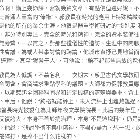
命啊！講上幾節課，寫就幾篇文章，有點價值還好說，不
比普通人豐富的“俸祿”。郭教員在時光的應用上特殊精緻
是他的所有的業余生涯。他很是器重學術研討的“投進度”
，非分特別專注，完全的時光和精神，完全的資本裝備往
無旁騖，一以貫之，對那些禮儀性的造訪、生涯中的閑聊
性會議、為或人某事討情的聘請，他城市直抒己見地當面
情達理”，甚至“獲咎于人”，可他說：“賠不起那些無故的耗
教員為人低調，不慕名利。一次期末，系里古代文學教研
合閉會，會商請求重點學科的議題。大師都力促郭教員應
，以期惹起全國粹科同界和評定機構的清楚與器重。會上
。事后，他說：“夠格就能評上，未入流評上也難熬難過
他曾長時光被委任為北師年夜文學院院長。此后的幾年里
反復誇大，本身不善於搞治理，本身“不是這塊料”，仍是
。他說：“研討學術不集中精神、不盡心盡力，想一想，
敲碎打，是搞不出什么花樣的。”