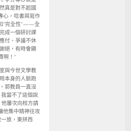
然真是對不起國
專心，唸書與寫作
和“完全性”——全
完成一個研討課
應付、爭議不休
謝絕，有時會顯
費啊！”
室與今世文學教
用本身的人脈跑
，郭教員一直沒
。我當不了這個說
，他屢次向校方請
讓他集中精神往攻
放一放，東拼西