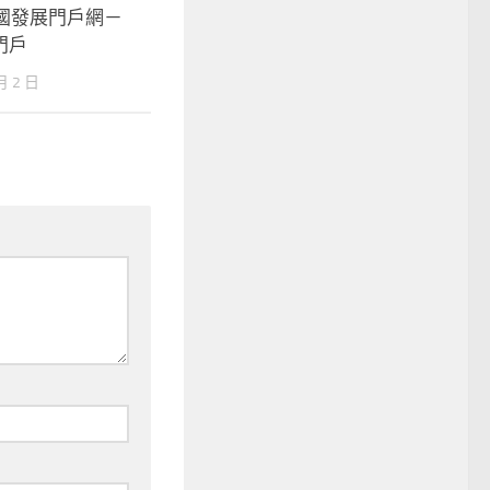
中國發展門戶網－
門戶
月 2 日