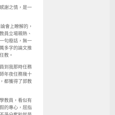
感謝之情，是一
辯論會上瞭解的，
教員立場親熱、
一句廢話，無一
萬多字的論文推
任教。
員到我那時任務
師年夜任務幾十
，都獲得了郭教
學教員，看似有
假的專心，屈指
不爭分奪秒就是