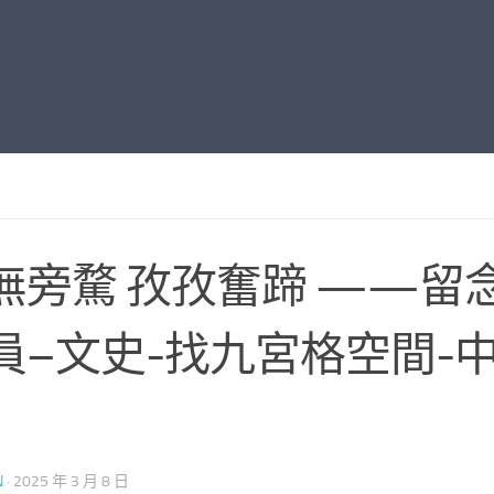
無旁騖 孜孜奮蹄 ——留
員–文史-找九宮格空間-
N
·
2025 年 3 月 8 日