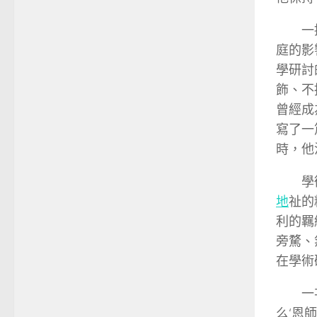
一
庭的影
學研討
飾、不
曾經成
寫了一
時，他
學
地
祉的
利的羈
旁騖、
在學術
一
么‘恩