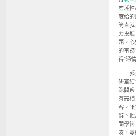
虛耗性
度給的
簡直就
力投進
題。心
的事務
得“通
郭
研室結
跑關系
有亮相
客。”
辭。他
關學術
湊，零