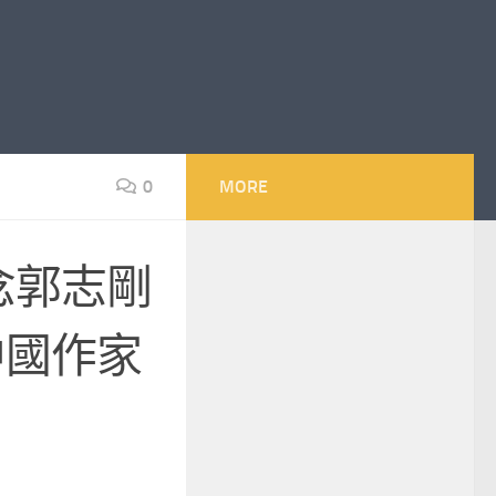
0
MORE
念郭志剛
中國作家