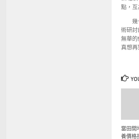
點，互
幾
術研討
無華的
真想再
YOU
當田間
養價格