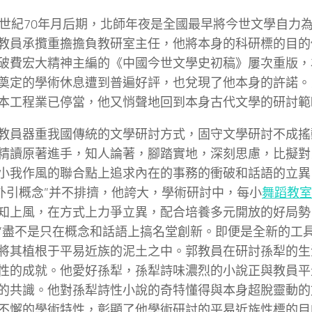
0世紀70年月后期，北師年夜是全國最早將今世文學自力
教員承攬重擔擔負教研室主任，他將本身的科研標的目的
破費宏大精神主編的《中國今世文學史初稿》屢次重版，
奠定的學術休息遭到普遍好評，也兌現了他本身的許諾。
本工程業已停當，他又悄聲地回到本身古代文學的研討範
教員器重我國傳統的文學研討方式，固守文學研討不成搖
精讀原著進手，知人論著，腳踏實地，深刻思慮，比擬對
小我作風的聯合點上追求內在的事務的衝破和話語的立異
“外引概念”并不排擠，他誇大，學術研討中，每小
舞蹈教室
知上風，在方式上力爭立異，配合培養多元開放的好局勢
”盡不是只在概念和話語上搞名堂創新。即便是全新的工
將其植根于平易近族的泥土之中。郭教員在研討孫犁的生
性的成就。他愛好孫犁，孫犁詩味濃烈的小說正與教員平
的共識。他對孫犁詩性小說的奇特懂得與本身超脫靈動的
不懈的學術特性，彰顯了他學術研討的平易近族性標的目