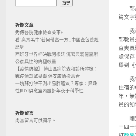
搜尋
郭
篇文字
近期文章
我
秀傳醫院健康檢查美軍F
郭教員
看“高青黑牛”若何帶富一方_中國查包養經
歷網
直爽真
西班牙世界杯決戰阿根廷 沉著與韌億嵐辦
處保存
公家具性的終極較量
舉到《
【疫情防控】 博山區病院森和診所體檢：
戰疫情眾擎易舉 保安康情投意合
我
一塊蘇打餅干測出易胖體質？專家：興趣
住宿的
性JIUYI俱意室內設計年夜于科學性
年，無
員的領
近期留言
剛
尚無留言可供顯示。
三四十
打
教學