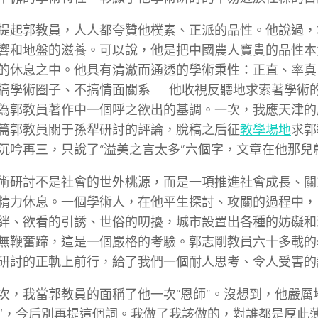
提起郭教員，人人都夸贊他樸素、正派的品性。他說過，
響和地盤的滋養。可以說，他是把中國農人寶貴的品性本
的休息之中。他具有清澈而通透的學術秉性：正直、率真
搞學術圈子、不搞情面關系……他收視反聽地求索著學術
為郭教員著作中一個呼之欲出的基調。一次，我應天津的
篇郭教員關于孫犁研討的評論，脫稿之后征
教學場地
求郭
沉吟再三，只說了“溢美之言太多”六個字，文章在他那兒就
術研討不是社會的世外桃源，而是一項推進社會成長、關
精力休息。一個學術人，在他平生探討、攻關的過程中，
絆、欲看的引誘、世俗的叨擾，城市設置出各種的妨礙和
無鞭奮蹄，這是一個嚴格的考驗。郭志剛教員六十多載的
研討的正軌上前行，給了我們一個耐人思考、令人受害的
次，我當郭教員的面稱了他一次“恩師”。沒想到，他嚴厲地
師’，今后別再提這個詞。我做了我該做的，對誰都是厚此