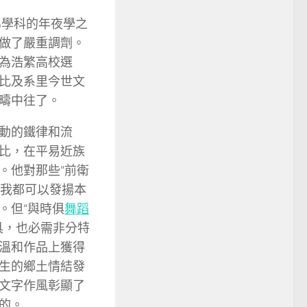
為學科的年夜學之
做了嚴重調劑。
為浩繁高校選
比及系里今世文
疇中往了。
動的鐵律和流
比，在平易近族
。他對那些“前衛
我都可以發揚本
。但“與時俱
舞蹈
具，也必需非分特
溫和作品上獲得
生的鄉土情結發
文字作風彰顯了
的。