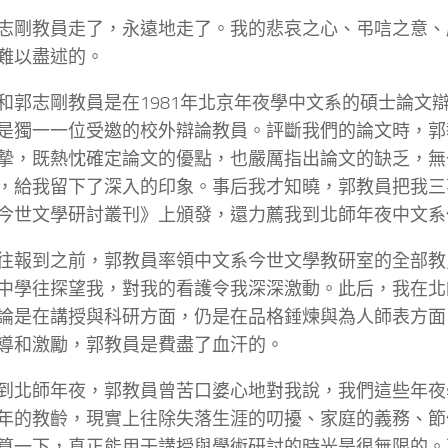
志剛教員走了，永遠地走了。我的悲哀之心、弔唁之意、
難以盡述的。
和郭志剛教員是在1981年北京年夜學中文系的碩士論文
是獨一一位受邀的校外辯論教員。評斷我們的論文時，郭
摯，既熱忱確定論文的優點，也嚴厲指出論文的缺乏，無
，給我留下了深入的印象。事后我才知曉，郭教員把我三
今世文學研討叢刊》上頒發，還力薦我到北師年夜中文系
往報到之前，郭教員率領中文系今世文學教研室的全部教
中學往探望我，對我的看護令我深深激動。此后，我在北
論是在講授與科研方面，仍是在品格錘煉與為人師表方面
導和激勵，郭教員是費盡了血汗的。
到北師年夜，郭教員曾苦口婆心地對我說，我們這些年夜
年的教齡，現實上往除失落生涯的叨擾、家庭的義務、節
算一下，真正能用于講授與學術研討的時光是很無限的。